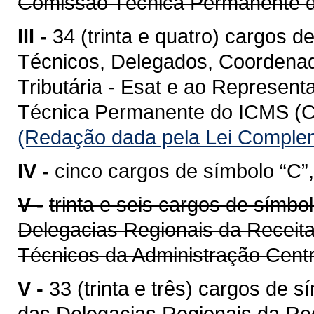
Comissão Técnica Permanente
III -
34 (trinta e quatro) cargos d
Técnicos, Delegados, Coordenad
Tributária - Esat e ao Represen
Técnica Permanente do ICMS (C
(Redação dada pela Lei Complem
IV -
cinco cargos de símbolo “C”,
V -
trinta e seis cargos de símbo
Delegacias Regionais da Receita
Técnicos da Administração Cent
V -
33 (trinta e três) cargos de 
das Delegacias Regionais da Re