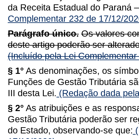
da Receita Estadual do Paraná 
Complementar 232 de 17/12/202
Parágrafo único.
Os valores con
deste artigo poderão ser alterados
(Incluído pela Lei Complementar
§ 1°
As denominações, os símbolo
Funções de Gestão Tributária sã
III desta Lei.
(Redação dada pela
§ 2°
As atribuições e as respons
Gestão Tributária poderão ser 
do Estado, observando-se que:
(