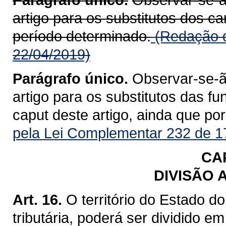
artigo para os substitutos dos c
período determinado.
(Redação d
22/04/2019)
Parágrafo único.
Observar-se-ão
artigo para os substitutos das fu
caput deste artigo, ainda que po
pela Lei Complementar 232 de 1
CAP
DIVISÃO 
Art. 16.
O território do Estado d
tributária, poderá ser dividido em