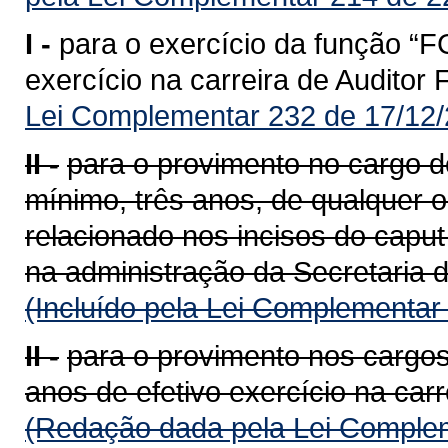
I -
para o exercício da função “F
exercício na carreira de Auditor
Lei Complementar 232 de 17/12/
II -
para o provimento no cargo de
mínimo, três anos, de qualquer 
relacionado nos incisos do caput
na administração da Secretaria 
(Incluído pela Lei Complementar
II -
para o provimento nos cargos
anos de efetivo exercício na carr
(Redação dada pela Lei Complem