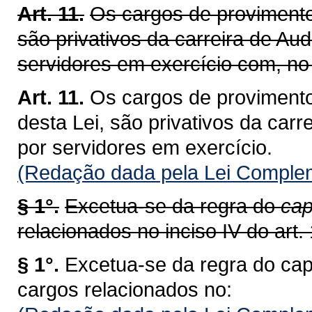
Art. 11.
Os cargos de provimento 
são privativos da carreira de Aud
servidores em exercício com, no 
Art. 11.
Os cargos de provimento
desta Lei, são privativos da carr
por servidores em exercício.
(Redação dada pela Lei Complem
§ 1°.
Excetua-se da regra do
cap
relacionados no inciso IV do art. 
§ 1°.
Excetua-se da regra do cap
cargos relacionados no: