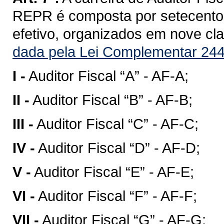
REPR é composta por setecentos
efetivo, organizados em nove clas
dada pela Lei Complementar 244
I -
Auditor Fiscal “A” - AF-A;
II -
Auditor Fiscal “B” - AF-B;
III -
Auditor Fiscal “C” - AF-C;
IV -
Auditor Fiscal “D” - AF-D;
V -
Auditor Fiscal “E” - AF-E;
VI -
Auditor Fiscal “F” - AF-F;
VII -
Auditor Fiscal “G” - AF-G;