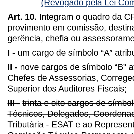
(Revogado pela Lei Com
Art. 10.
Integram o quadro da CR
provimento em comissão, destin
gerência, chefia ou assessoramen
I -
um cargo de símbolo “A” atribu
II -
nove cargos de símbolo “B” a
Chefes de Assessorias, Correge
Superior dos Auditores Fiscais;
III -
trinta e oito cargos de símbo
Técnicos, Delegados, Coordenad
Tributária - ESAT e ao Represen