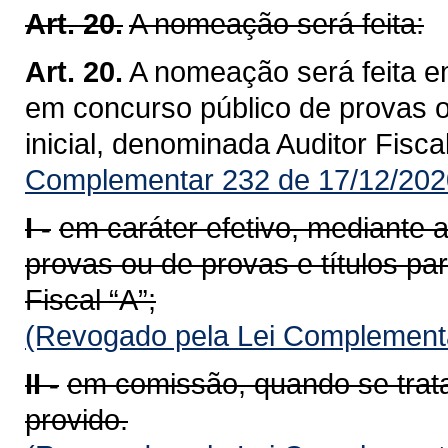
Art. 20.
A nomeação será feita:
Art. 20.
A nomeação será feita e
em concurso público de provas ou
inicial, denominada Auditor Fiscal
Complementar 232 de 17/12/202
I -
em caráter efetivo, mediante
provas ou de provas e títulos par
Fiscal “A”;
(Revogado pela Lei Complementa
II -
em comissão, quando se trat
provido.