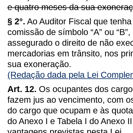
e quatro meses da sua exoneraç
§ 2°.
Ao Auditor Fiscal que ten
comissão de símbolo “A” ou “B”,
assegurado o direito de não exec
mercadorias em trânsito, nos pri
sua exoneração.
(Redação dada pela Lei Complem
Art. 12.
Os ocupantes dos cargos
fazem jus ao vencimento, com o
do cargo que ocupam e às quotas
do Anexo I e Tabela I do Anexo I
vantagens previstas nesta Lei.