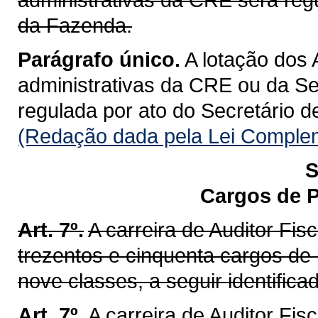
da Fazenda.
Parágrafo único.
A lotação dos 
administrativas da CRE ou da Se
regulada por ato do Secretário 
(Redação dada pela Lei Complem
S
Cargos de P
Art. 7º.
A carreira de Auditor Fi
trezentos e cinquenta cargos de
nove classes, a seguir identifica
Art. 7º.
A carreira de Auditor Fis