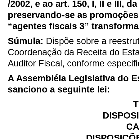
/2002, e ao art. 150, I, II e III
preservando-se as promoções 
“agentes fiscais 3” transforma
Súmula:
Dispõe sobre a reestru
Coordenação da Receita do Est
Auditor Fiscal, conforme especif
A Assembléia Legislativa do E
sanciono a seguinte lei:
T
DISPOS
CA
DISPOSIÇÕ