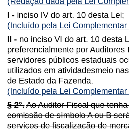
(Redação dada pela Lei Complem
I -
inciso IV do art. 10 desta Lei;
(Incluído pela Lei Complementar
II -
no inciso VI do art. 10 desta
preferencialmente por Auditores 
servidores públicos estaduais o
utilizados em atividadesmeio nas
de Estado da Fazenda.
(Incluído pela Lei Complementar
§ 2°.
Ao Auditor Fiscal que ten
comissão de símbolo A ou B será
serviços de fiscalização de merc