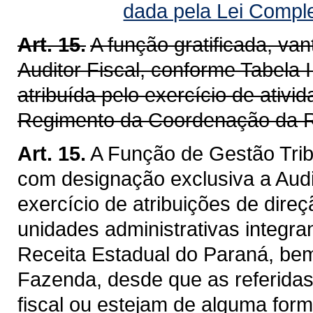
dada pela Lei Compl
Art. 15.
A função gratificada, v
Auditor Fiscal, conforme Tabela I
atribuída pelo exercício de ativ
Regimento da Coordenação da R
Art. 15.
A Função de Gestão Trib
com designação exclusiva a Audit
exercício de atribuições de dire
unidades administrativas integra
Receita Estadual do Paraná, be
Fazenda, desde que as referidas
fiscal ou estejam de alguma for