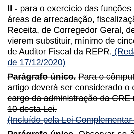
II -
para o exercício das funções 
áreas de arrecadação, fiscalizaç
Receita, de Corregedor Geral, d
vierem substituir, mínimo de cinc
de Auditor Fiscal da REPR.
(Reda
de 17/12/2020)
Parágrafo único.
Para o cômputo
artigo deverá ser considerado o
cargo da administração da CRE rel
10 desta Lei.
(Incluído pela Lei Complementar
Parágrafo único.
Observar-se-ão