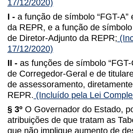
17/12/2020)
I -
a função de símbolo “FGT-A” é
da REPR, e a função de símbolo 
de Diretor-Adjunto da REPR;
(In
17/12/2020)
II -
as funções de símbolo “FGT-C
de Corregedor-Geral e de titular
de assessoramento, diretamente 
REPR.
(Incluído pela Lei Compl
§ 3º
O Governador do Estado, po
atribuições de que tratam as Tabe
que não implique aumento de des