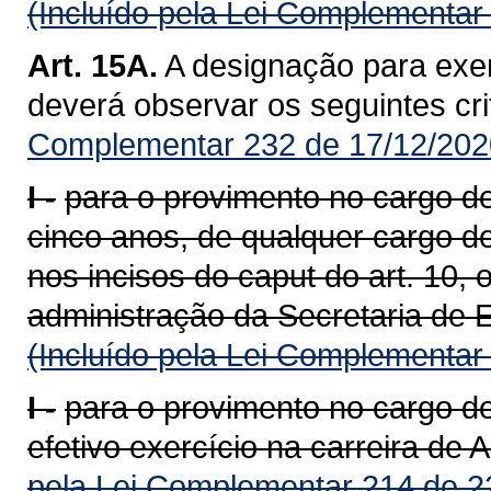
(Incluído pela Lei Complementar
Art. 15A.
A designação para exer
deverá observar os seguintes cri
Complementar 232 de 17/12/202
I -
para o provimento no cargo de 
cinco anos, de qualquer cargo d
nos incisos do caput do art. 10,
administração da Secretaria de 
(Incluído pela Lei Complementar
I -
para o provimento no cargo d
efetivo exercício na carreira de 
pela Lei Complementar 214 de 2