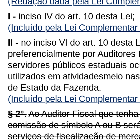
(Redação dada pela Lei Complem
I -
inciso IV do art. 10 desta Lei;
(Incluído pela Lei Complementar
II -
no inciso VI do art. 10 desta
preferencialmente por Auditores 
servidores públicos estaduais o
utilizados em atividadesmeio nas
de Estado da Fazenda.
(Incluído pela Lei Complementar
§ 2°.
Ao Auditor Fiscal que ten
comissão de símbolo A ou B será
serviços de fiscalização de merc