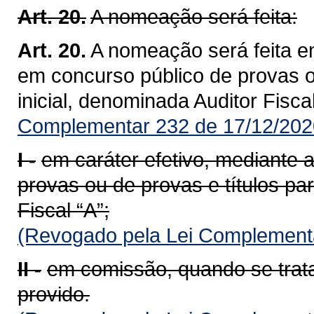
Art. 20.
A nomeação será feita:
Art. 20.
A nomeação será feita e
em concurso público de provas ou
inicial, denominada Auditor Fiscal
Complementar 232 de 17/12/202
I -
em caráter efetivo, mediante
provas ou de provas e títulos par
Fiscal “A”;
(Revogado pela Lei Complementa
II -
em comissão, quando se trat
provido.