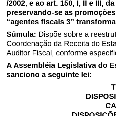
/2002, e ao art. 150, I, II e III
preservando-se as promoções 
“agentes fiscais 3” transforma
Súmula:
Dispõe sobre a reestru
Coordenação da Receita do Est
Auditor Fiscal, conforme especif
A Assembléia Legislativa do E
sanciono a seguinte lei:
T
DISPOS
CA
DISPOSIÇÕ