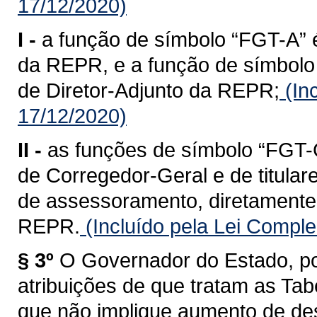
17/12/2020)
I -
a função de símbolo “FGT-A” é
da REPR, e a função de símbolo 
de Diretor-Adjunto da REPR;
(In
17/12/2020)
II -
as funções de símbolo “FGT-C
de Corregedor-Geral e de titular
de assessoramento, diretamente 
REPR.
(Incluído pela Lei Compl
§ 3º
O Governador do Estado, po
atribuições de que tratam as Tabe
que não implique aumento de des