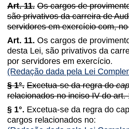
Art. 11.
Os cargos de provimento 
são privativos da carreira de Aud
servidores em exercício com, no 
Art. 11.
Os cargos de provimento
desta Lei, são privativos da carr
por servidores em exercício.
(Redação dada pela Lei Complem
§ 1°.
Excetua-se da regra do
cap
relacionados no inciso IV do art. 
§ 1°.
Excetua-se da regra do cap
cargos relacionados no: