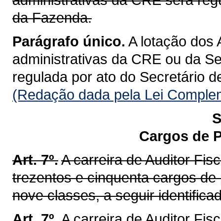
da Fazenda.
Parágrafo único.
A lotação dos 
administrativas da CRE ou da Se
regulada por ato do Secretário 
(Redação dada pela Lei Complem
S
Cargos de P
Art. 7º.
A carreira de Auditor Fi
trezentos e cinquenta cargos de
nove classes, a seguir identifica
Art. 7º.
A carreira de Auditor Fis