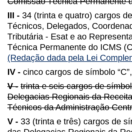
Comissão Técnica Permanente
III -
34 (trinta e quatro) cargos d
Técnicos, Delegados, Coordenad
Tributária - Esat e ao Represen
Técnica Permanente do ICMS (C
(Redação dada pela Lei Complem
IV -
cinco cargos de símbolo “C”,
V -
trinta e seis cargos de símbo
Delegacias Regionais da Receita
Técnicos da Administração Cent
V -
33 (trinta e três) cargos de 
das Delegacias Regionais da Re