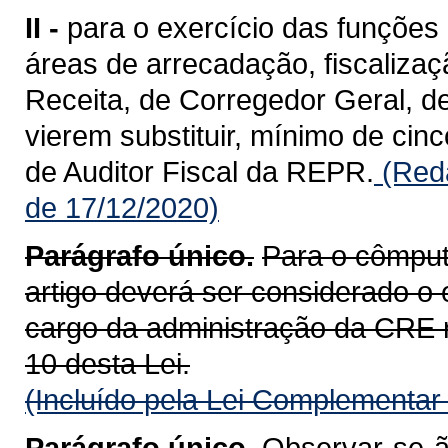
II -
para o exercício das funções 
áreas de arrecadação, fiscalizaç
Receita, de Corregedor Geral, d
vierem substituir, mínimo de cinc
de Auditor Fiscal da REPR.
(Reda
de 17/12/2020)
Parágrafo único.
Para o cômputo
artigo deverá ser considerado o
cargo da administração da CRE rel
10 desta Lei.
(Incluído pela Lei Complementar
Parágrafo único.
Observar-se-ão