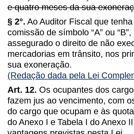
e quatro meses da sua exoneraç
§ 2°.
Ao Auditor Fiscal que ten
comissão de símbolo “A” ou “B”,
assegurado o direito de não exec
mercadorias em trânsito, nos pri
sua exoneração.
(Redação dada pela Lei Complem
Art. 12.
Os ocupantes dos cargos
fazem jus ao vencimento, com o
do cargo que ocupam e às quotas
do Anexo I e Tabela I do Anexo I
vantagens previstas nesta Lei.