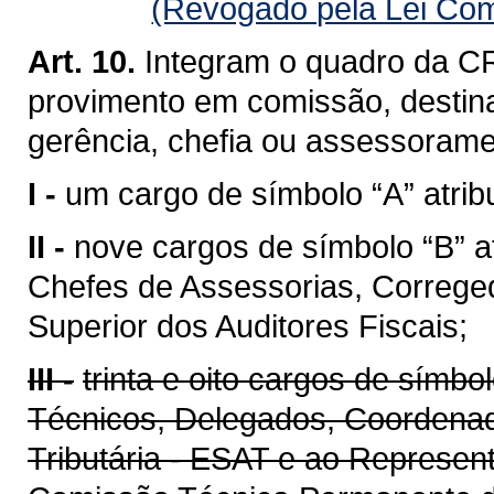
(Revogado pela Lei Com
Art. 10.
Integram o quadro da CR
provimento em comissão, destin
gerência, chefia ou assessoramen
I -
um cargo de símbolo “A” atribu
II -
nove cargos de símbolo “B” a
Chefes de Assessorias, Correge
Superior dos Auditores Fiscais;
III -
trinta e oito cargos de símbo
Técnicos, Delegados, Coordenad
Tributária - ESAT e ao Represen