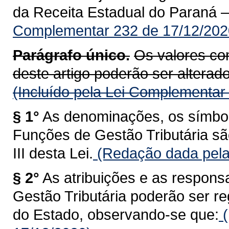
da Receita Estadual do Paraná 
Complementar 232 de 17/12/202
Parágrafo único.
Os valores con
deste artigo poderão ser alterados
(Incluído pela Lei Complementar
§ 1°
As denominações, os símbolo
Funções de Gestão Tributária sã
III desta Lei.
(Redação dada pela
§ 2°
As atribuições e as respons
Gestão Tributária poderão ser 
do Estado, observando-se que:
(