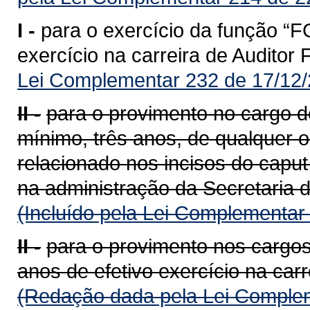
I -
para o exercício da função “F
exercício na carreira de Auditor
Lei Complementar 232 de 17/12/
II -
para o provimento no cargo de
mínimo, três anos, de qualquer 
relacionado nos incisos do caput
na administração da Secretaria 
(Incluído pela Lei Complementar
II -
para o provimento nos cargos
anos de efetivo exercício na carr
(Redação dada pela Lei Complem