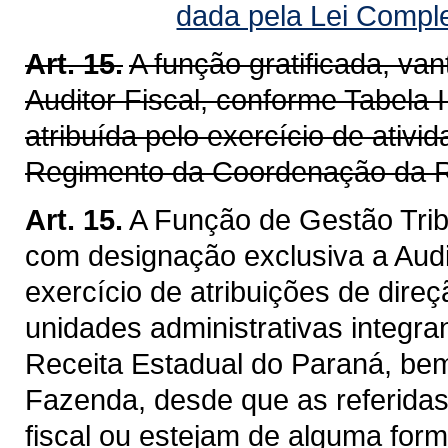
dada pela Lei Compl
Art. 15.
A função gratificada, v
Auditor Fiscal, conforme Tabela I
atribuída pelo exercício de ativ
Regimento da Coordenação da R
Art. 15.
A Função de Gestão Trib
com designação exclusiva a Audit
exercício de atribuições de dire
unidades administrativas integra
Receita Estadual do Paraná, be
Fazenda, desde que as referidas
fiscal ou estejam de alguma for