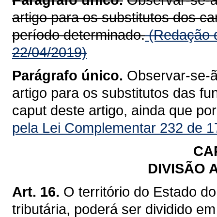
artigo para os substitutos dos c
período determinado.
(Redação d
22/04/2019)
Parágrafo único.
Observar-se-ão
artigo para os substitutos das fu
caput deste artigo, ainda que po
pela Lei Complementar 232 de 1
CAP
DIVISÃO 
Art. 16.
O território do Estado d
tributária, poderá ser dividido em