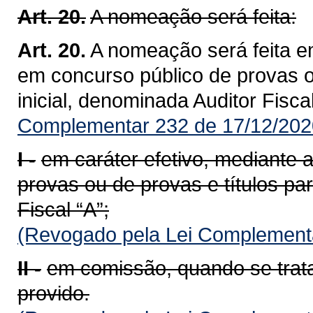
Art. 20.
A nomeação será feita:
Art. 20.
A nomeação será feita e
em concurso público de provas ou
inicial, denominada Auditor Fiscal
Complementar 232 de 17/12/202
I -
em caráter efetivo, mediante
provas ou de provas e títulos par
Fiscal “A”;
(Revogado pela Lei Complementa
II -
em comissão, quando se trat
provido.