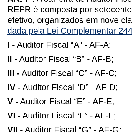
REPR é composta por setecentos
efetivo, organizados em nove clas
dada pela Lei Complementar 244
I -
Auditor Fiscal “A” - AF-A;
II -
Auditor Fiscal “B” - AF-B;
III -
Auditor Fiscal “C” - AF-C;
IV -
Auditor Fiscal “D” - AF-D;
V -
Auditor Fiscal “E” - AF-E;
VI -
Auditor Fiscal “F” - AF-F;
VII -
Auditor Fiscal “G” - AF-G;