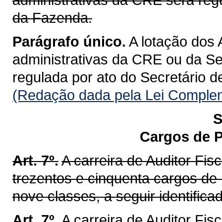
da Fazenda.
Parágrafo único.
A lotação dos 
administrativas da CRE ou da Se
regulada por ato do Secretário 
(Redação dada pela Lei Complem
S
Cargos de P
Art. 7º.
A carreira de Auditor Fi
trezentos e cinquenta cargos de
nove classes, a seguir identifica
Art. 7º.
A carreira de Auditor Fis