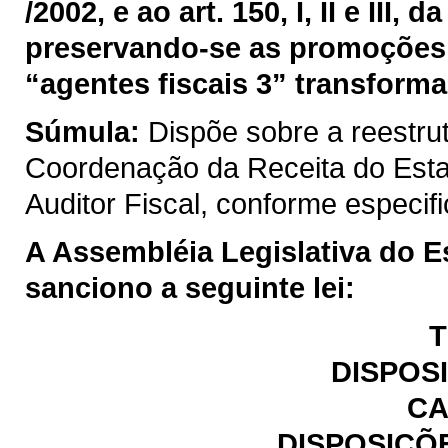
/2002, e ao art. 150, I, II e III
preservando-se as promoções 
“agentes fiscais 3” transforma
Súmula:
Dispõe sobre a reestru
Coordenação da Receita do Est
Auditor Fiscal, conforme especif
A Assembléia Legislativa do E
sanciono a seguinte lei:
T
DISPOS
CA
DISPOSIÇÕ