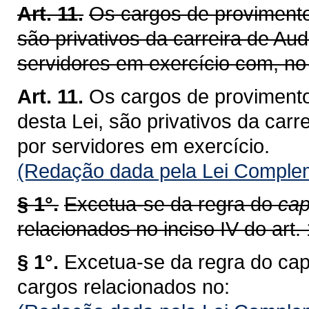
Art. 11.
Os cargos de provimento 
são privativos da carreira de Aud
servidores em exercício com, no 
Art. 11.
Os cargos de provimento
desta Lei, são privativos da carr
por servidores em exercício.
(Redação dada pela Lei Complem
§ 1°.
Excetua-se da regra do
cap
relacionados no inciso IV do art. 
§ 1°.
Excetua-se da regra do cap
cargos relacionados no: