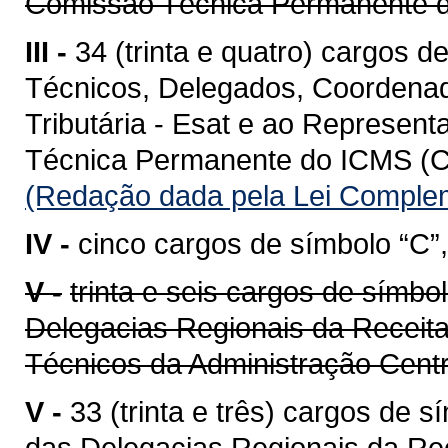
Comissão Técnica Permanente
III -
34 (trinta e quatro) cargos d
Técnicos, Delegados, Coordenad
Tributária - Esat e ao Represen
Técnica Permanente do ICMS (C
(Redação dada pela Lei Complem
IV -
cinco cargos de símbolo “C”,
V -
trinta e seis cargos de símbo
Delegacias Regionais da Receita
Técnicos da Administração Cent
V -
33 (trinta e três) cargos de 
das Delegacias Regionais da Re