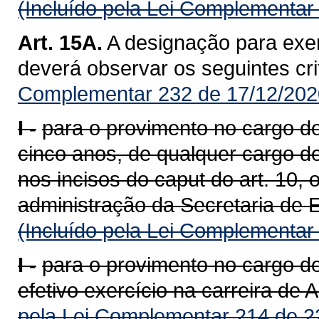
(Incluído pela Lei Complementar
Art. 15A.
A designação para exer
deverá observar os seguintes cri
Complementar 232 de 17/12/202
I -
para o provimento no cargo de 
cinco anos, de qualquer cargo d
nos incisos do caput do art. 10,
administração da Secretaria de 
(Incluído pela Lei Complementar
I -
para o provimento no cargo d
efetivo exercício na carreira de 
pela Lei Complementar 214 de 2