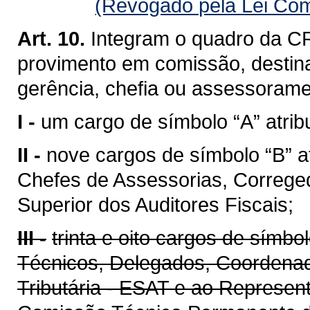
(Revogado pela Lei Com
Art. 10.
Integram o quadro da CR
provimento em comissão, destin
gerência, chefia ou assessoramen
I -
um cargo de símbolo “A” atribu
II -
nove cargos de símbolo “B” a
Chefes de Assessorias, Correge
Superior dos Auditores Fiscais;
III -
trinta e oito cargos de símbo
Técnicos, Delegados, Coordenad
Tributária - ESAT e ao Represen