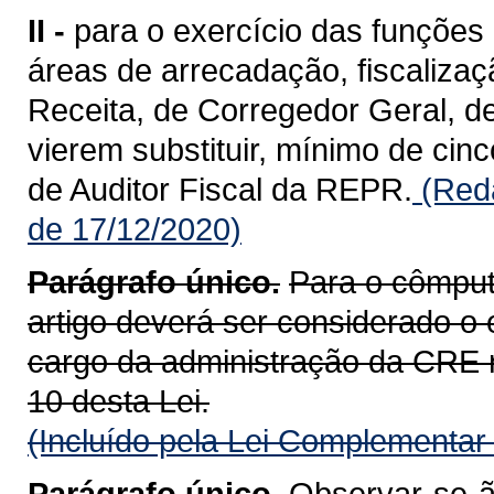
II -
para o exercício das funções 
áreas de arrecadação, fiscalizaç
Receita, de Corregedor Geral, d
vierem substituir, mínimo de cinc
de Auditor Fiscal da REPR.
(Reda
de 17/12/2020)
Parágrafo único.
Para o cômputo
artigo deverá ser considerado o
cargo da administração da CRE rel
10 desta Lei.
(Incluído pela Lei Complementar
Parágrafo único.
Observar-se-ão