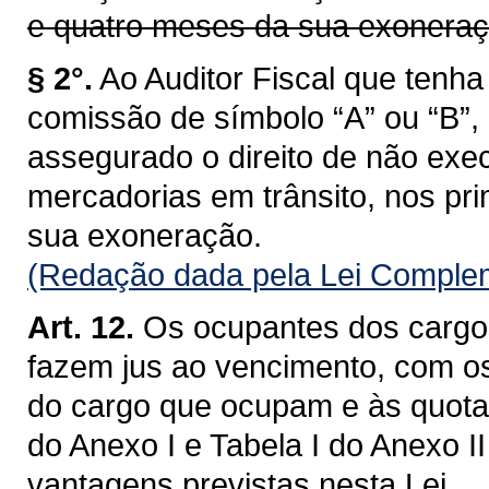
e quatro meses da sua exoneraç
§ 2°.
Ao Auditor Fiscal que ten
comissão de símbolo “A” ou “B”,
assegurado o direito de não exec
mercadorias em trânsito, nos pri
sua exoneração.
(Redação dada pela Lei Complem
Art. 12.
Os ocupantes dos cargos
fazem jus ao vencimento, com o
do cargo que ocupam e às quotas
do Anexo I e Tabela I do Anexo I
vantagens previstas nesta Lei.