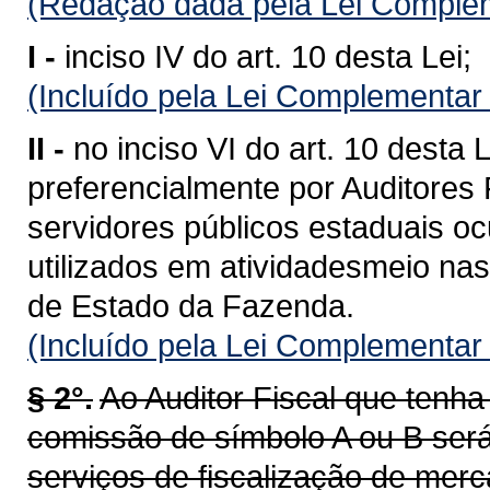
(Redação dada pela Lei Complem
I -
inciso IV do art. 10 desta Lei;
(Incluído pela Lei Complementar
II -
no inciso VI do art. 10 desta
preferencialmente por Auditores 
servidores públicos estaduais o
utilizados em atividadesmeio nas
de Estado da Fazenda.
(Incluído pela Lei Complementar
§ 2°.
Ao Auditor Fiscal que ten
comissão de símbolo A ou B será
serviços de fiscalização de merc