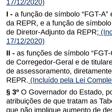
17/12/2020)
I -
a função de símbolo “FGT-A” é
da REPR, e a função de símbolo 
de Diretor-Adjunto da REPR;
(In
17/12/2020)
II -
as funções de símbolo “FGT-C
de Corregedor-Geral e de titular
de assessoramento, diretamente 
REPR.
(Incluído pela Lei Compl
§ 3º
O Governador do Estado, po
atribuições de que tratam as Tabe
que não implique aumento de des