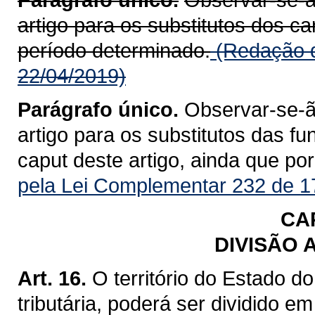
artigo para os substitutos dos c
período determinado.
(Redação d
22/04/2019)
Parágrafo único.
Observar-se-ão
artigo para os substitutos das fu
caput deste artigo, ainda que po
pela Lei Complementar 232 de 1
CAP
DIVISÃO 
Art. 16.
O território do Estado d
tributária, poderá ser dividido em