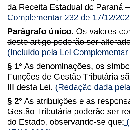
da Receita Estadual do Paraná 
Complementar 232 de 17/12/202
Parágrafo único.
Os valores con
deste artigo poderão ser alterados
(Incluído pela Lei Complementar
§ 1°
As denominações, os símbolo
Funções de Gestão Tributária sã
III desta Lei.
(Redação dada pela
§ 2°
As atribuições e as respons
Gestão Tributária poderão ser 
do Estado, observando-se que:
(