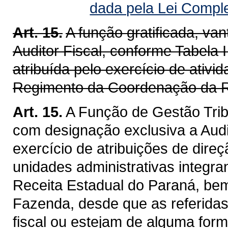
dada pela Lei Compl
Art. 15.
A função gratificada, v
Auditor Fiscal, conforme Tabela I
atribuída pelo exercício de ativ
Regimento da Coordenação da R
Art. 15.
A Função de Gestão Trib
com designação exclusiva a Audit
exercício de atribuições de dire
unidades administrativas integra
Receita Estadual do Paraná, be
Fazenda, desde que as referidas
fiscal ou estejam de alguma for