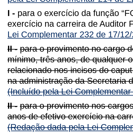
I -
para o exercício da função “F
exercício na carreira de Auditor
Lei Complementar 232 de 17/12/
II -
para o provimento no cargo de
mínimo, três anos, de qualquer 
relacionado nos incisos do caput
na administração da Secretaria 
(Incluído pela Lei Complementar
II -
para o provimento nos cargos
anos de efetivo exercício na carr
(Redação dada pela Lei Complem