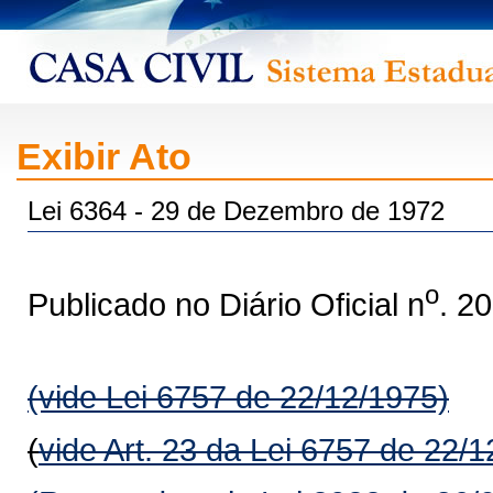
Exibir Ato
Lei 6364 - 29 de Dezembro de 1972
o
Publicado no Diário Oficial n
. 2
(vide Lei 6757 de 22/12/1975)
(
vide Art. 23 da Lei 6757 de 22/