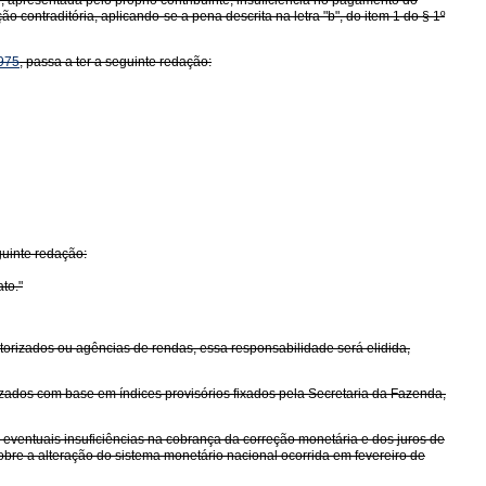
, apresentada pelo próprio contribuinte, insuficiência no pagamento do
o contraditória, aplicando-se a pena descrita na letra "b", do item 1 do § 1º
1975
, passa a ter a seguinte redação:
guinte redação:
to."
utorizados ou agências de rendas, essa responsabilidade será elidida,
izados com base em índices provisórios fixados pela Secretaria da Fazenda,
 eventuais insuficiências na cobrança da correção monetária e dos juros de
obre a alteração do sistema monetário nacional ocorrida em fevereiro de