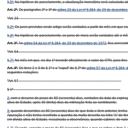
§ 5º.
Na hipótese de parcelamento, a atualização monetária será calculada até
Art. 2º.
Os parágrafos 2º e 3º do
artigo 23 da Lei nº 6.364, de 29 de dezembr
"Art. 23 . . . . . . . . . . . . . . . . . . . . . . . . .. . . . . . . . . . . . . . . . . . . . . . . . . . . . . . . . . . . . .
§ 2º.
Os juros previstos neste artigo serão contados a partir do mês em que e
§ 3º.
Na hipótese de parcelamento, os juros de mora serão contados até o mês
Art. 3º.
Ao
artigo 54 da lei nº 6.364, de 29 de dezembro de 1972
, fica acresc
"Art. 54................................................................................................................................
§ 7º.
No mês em que, no dia 1º inexistir oficialmente o valor da OTN, para fins 
Art. 4º.
Os itens 2 e 3 do § 1º e o "caput" do § 2º do
artigo 57 da Lei nº 6.364
seguintes redações:
"Art. 57 . . . . . . . . . . . . . . . . . . . . . . . . . . . . . . . . . . . . . . . . . . . . . . . . . . . . . . . . . . . .
§ 1º . . . . . . . . . . . . . . . . . . . . . .. . . . . . . . . . . . . . . . . . . . . . . . . . . . . . . . . . . . . . . . .
2.
com o decurso do prazo de 60 (sessenta) dias, contados da data da expiração
ativa do Estado, após 30 (trinta) dias da intimação feita ao contribuinte;
3.
quando decorridos os 60 (sessenta) dias de que trata o item anterior, tenha
Apuração e não tenha recolhido a quantia da multa descrita na letra "a" do i
em dívida ativa do Estado, ressalvada a observância, quando cabível, do valor 