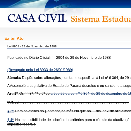
Exibir Ato
Lei 8901 - 28 de Novembro de 1988
o
Publicado no Diário Oficial n
. 2904 de 29 de Novembro de 1988
(Revogado pela Lei 8933 de 26/01/1989)
Súmula:
Dispõe sobre alterações, conforme especifica, à Lei nº 6.364, de 2
A Assembléia Legislativa do Estado do Paraná decretou e eu sanciono a segui
Art. 1º.
Os §§ 3º, 4º e 5º do
artigo 22 da Lei nº 6.364, de 29 de dezembro de 
"Art. 22 . . . . . . . . . . . . . . . . . . . . . . . . . . . . . . . . . . . . . . . . . . . . . . . . . . . . . . . . . . . . . . .
§ 3º.
Para os efeitos do § anterior, no mês em que no 1º dia inexistir oficialme
§ 4º.
Na impossibilidade de adoção dos critérios para o cálculo da atualização 
impostos federais.