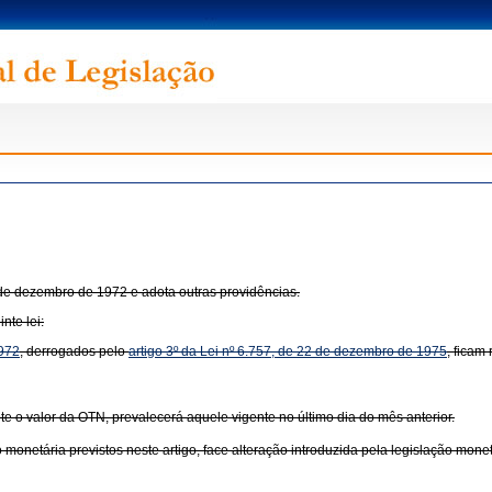
9 de dezembro de 1972 e adota outras providências.
nte lei:
1972
, derrogados pelo
artigo 3º da Lei nº 6.757, de 22 de dezembro de 1975
, ficam
nte o valor da OTN, prevalecerá aquele vigente no último dia do mês anterior.
monetária previstos neste artigo, face alteração introduzida pela legislação monetá