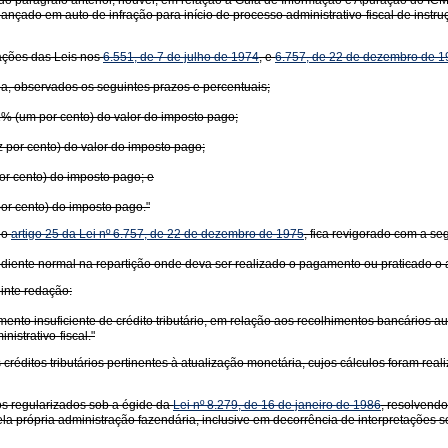
 do parágrafo anterior, houver, em relação à Guia de Informação e Apuração do ICM
ançado em auto de infração para início de processo administrativo-fiscal de instruçã
rações das Leis nos
6.551, de 7 de julho de 1974
, e
6.757, de 22 de dezembro de 
zida, observados os seguintes prazos e percentuais;
% (um por cento) do valor do imposto pago;
z por cento) do valor do imposto pago;
por cento) do imposto pago; e
por cento) do imposto pago."
lo
artigo 25 da Lei nº 6.757, de 22 de dezembro de 1975
, fica revigorado com a se
diente normal na repartição onde deva ser realizado o pagamento ou praticado o a
uinte redação:
nto insuficiente de crédito tributário, em relação aos recolhimentos bancários a
strativo-fiscal."
ditos tributários pertinentes à atualização monetária, cujos cálculos foram real
ios regularizados sob a égide da
Lei nº 8.279, de 16 de janeiro de 1986
, resolvendo
la própria administração fazendária, inclusive em decorrência de interpretações s