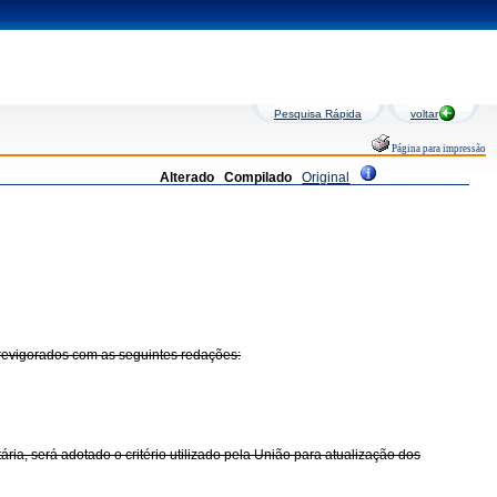
Pesquisa Rápida
voltar
Página para impressão
Alterado
Compilado
Original
 revigorados com as seguintes redações:
ria, será adotado o critério utilizado pela União para atualização dos