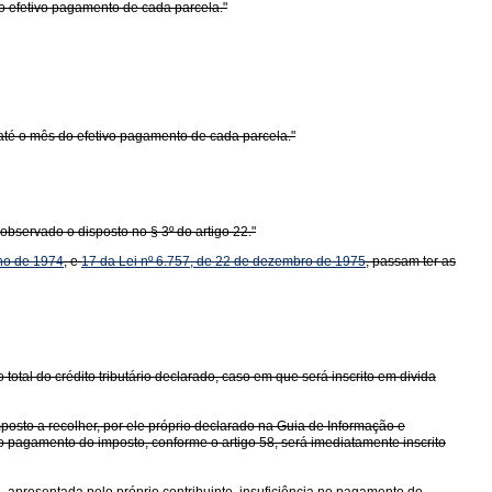
do efetivo pagamento de cada parcela."
até o mês do efetivo pagamento de cada parcela."
 observado o disposto no § 3º do artigo 22."
nho de 1974
, e
17 da Lei nº 6.757, de 22 de dezembro de 1975
, passam ter as
otal do crédito tributário declarado, caso em que será inscrito em divida
mposto a recolher, por ele próprio declarado na Guia de Informação e
do pagamento do imposto, conforme o artigo 58, será imediatamente inscrito