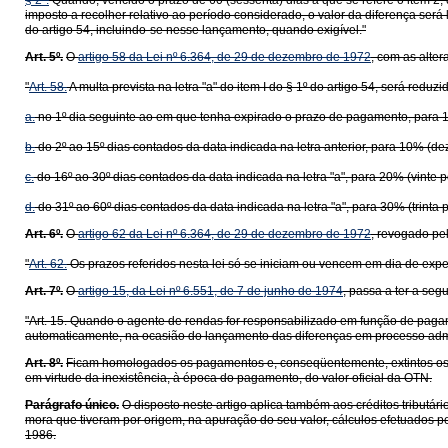
§ 2º.
Quando, vencido o prazo de 60 (sessenta) dias a que se refere o item 2,
imposto a recolher relativo ao período considerado, o valor da diferença será l
do artigo 54, incluindo-se nesse lançamento, quando exigível."
Art. 5º.
O
artigo 58 da Lei nº 6.364, de 29 de dezembro de 1972
, com as alte
"
Art. 58.
A multa prevista na letra "a" do item I do § 1º do artigo 54, será redu
a.
no 1º dia seguinte ao em que tenha expirado o prazo de pagamento, para 1
b.
do 2º ao 15º dias contados da data indicada na letra anterior, para 10% (de
c.
do 16º ao 30º dias contados da data indicada na letra "a", para 20% (vinte 
d.
do 31º ao 60º dias contados da data indicada na letra "a", para 30% (trinta 
Art. 6º.
O
artigo 62 da Lei nº 6.364, de 29 de dezembro de 1972
, revogado pe
"
Art. 62.
Os prazos referidos nesta lei só se iniciam ou vencem em dia de expe
Art. 7º.
O
artigo 15, da Lei nº 6.551, de 7 de junho de 1974
, passa a ter a seg
"Art. 15. Quando o agente de rendas for responsabilizado em função de pagame
automaticamente, na ocasião do lançamento das diferenças em processo admini
Art. 8º.
Ficam homologados os pagamentos e, conseqüentemente, extintos os cré
em virtude da inexistência, à época do pagamento, do valor oficial da OTN.
Parágrafo único.
O disposto neste artigo aplica também aos créditos tributár
mora que tiveram por origem, na apuração do seu valor, cálculos efetuados pe
1986.