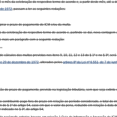
 o mês da celebração do respectivo termo de acordo e, a partir deste mês, até a 
o de 1972
, passam a ter as seguintes redações:
xpirar o prazo de pagamento do ICM e/ou da multa.
 da celebração do respectivo termo de acordo e, partindo-se daí, nova contagem 
ido mais um parágrafo com a seguinte redação:
...
de cálculos das multas previstas nos itens 9, 10, 11, 12 e 13 do § 1º e no § 3º, será
, de 29 de dezembro de 1972
, alterados pelos
artigos 8º da Lei nº 6.551, de 7 de ju
 do prazo de pagamento, previsto na legislação tributária, sem que seja extinto o t
 o contribuinte pago fora do prazo em relação ao período considerado, o total do i
tem do § 1º do artigo 54, caso em que o valor da pena, reduzido em relação à data 
indicado no § 3º, do artigo 54;