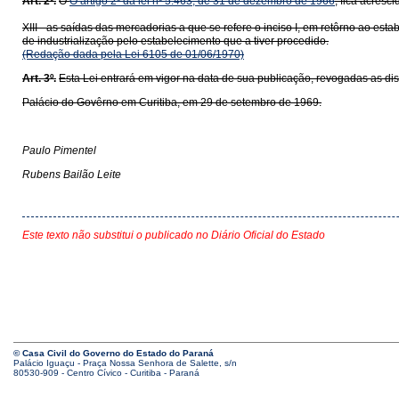
Art. 2º.
O
O artigo 2º da lei nº 5.463, de 31 de dezembro de 1966
, fica acresc
XIII - as saídas das mercadorias a que se refere o inciso I, em retôrno ao 
de industrialização pelo estabelecimento que a tiver procedido.
(Redação dada pela Lei 6105 de 01/06/1970)
Art. 3º.
Esta Lei entrará em vigor na data de sua publicação, revogadas as di
Palácio do Govêrno em Curitiba, em 29 de setembro de 1969.
Paulo Pimentel
Rubens Bailão Leite
Este texto não substitui o publicado no Diário Oficial do Estado
© Casa Civil do Governo do Estado do Paraná
Palácio Iguaçu - Praça Nossa Senhora de Salette, s/n
80530-909 - Centro Cívico - Curitiba - Paraná