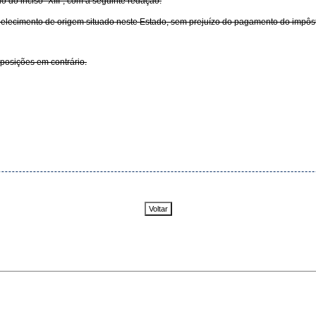
ido do inciso "XIII", com a seguinte redação:
estabelecimento de origem situado neste Estado, sem prejuízo do pagamento do im
sposições em contrário.