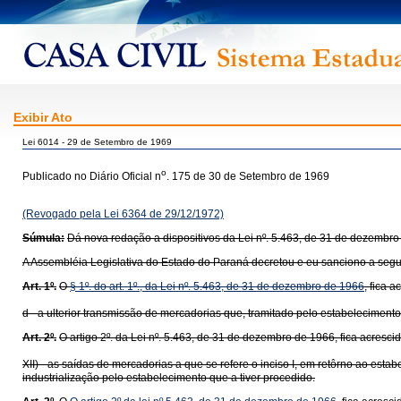
Exibir Ato
Lei 6014 - 29 de Setembro de 1969
o
Publicado no Diário Oficial n
. 175 de 30 de Setembro de 1969
(Revogado pela Lei 6364 de 29/12/1972)
Súmula:
Dá nova redação a dispositivos da Lei nº. 5.463, de 31 de dezembro
A Assembléia Legislativa do Estado do Paraná decretou e eu sanciono a segui
Art. 1º.
O
§ 1º. do art. 1º., da Lei nº. 5.463, de 31 de dezembro de 1966
, fica 
d - a ulterior transmissão de mercadorias que, tramitado pelo estabelecimen
Art. 2º.
O artigo 2º. da Lei nº. 5.463, de 31 de dezembro de 1966
, fica acresci
XII) - as saídas de mercadorias a que se refere o inciso I, em retôrno ao 
industrialização pelo estabelecimento que a tiver procedido.