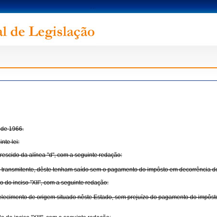
 de 1966.
nte lei:
acrescido da alínea "d", com a seguinte redação:
to transmitente, dêste tenham saído sem o pagamento do impôsto em decorrência d
do do inciso "XII", com a seguinte redação:
estabelecimento de origem situado nêste Estado, sem prejuízo do pagamento do imp