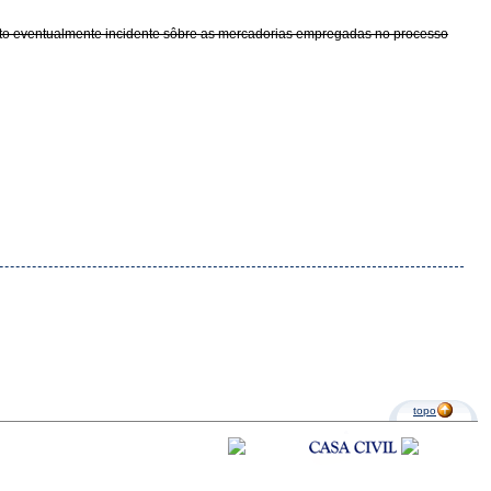
pôsto eventualmente incidente sôbre as mercadorias empregadas no processo
topo