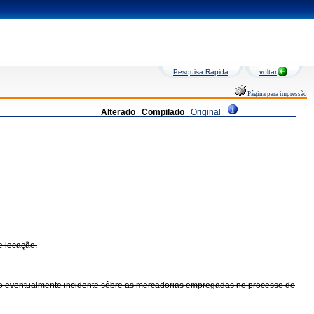
Pesquisa Rápida
voltar
Página para impressão
Alterado
Compilado
Original
e locação.
ôsto eventualmente incidente sôbre as mercadorias empregadas no processo de