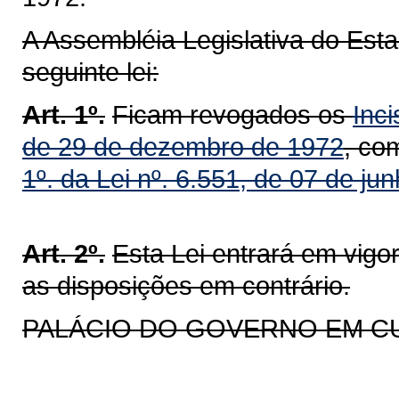
A Assembléia Legislativa do Est
seguinte lei:
Art. 1º.
Ficam revogados os
Inci
de 29 de dezembro de 1972
, co
1º. da Lei nº. 6.551, de 07 de ju
Art. 2º.
Esta Lei entrará em vigo
as disposições em contrário.
PALÁCIO DO GOVERNO EM CURI