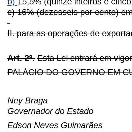
b)
15,5% (quinze inteiros e cinc
c) 16% (dezesseis por cento) em
II. para as operações de exporta
Art. 2º.
Esta Lei entrará em vigo
PALÁCIO DO GOVERNO EM CURI
Ney Braga
Governador do Estado
Edson Neves Guimarães