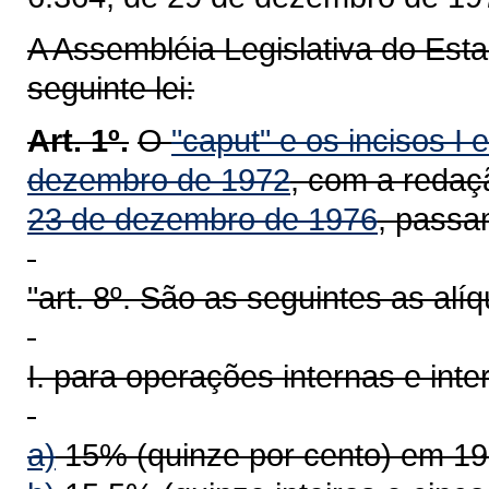
A Assembléia Legislativa do Est
seguinte lei:
Art. 1º.
O
"caput" e os incisos I e
dezembro de 1972
, com a redaç
23 de dezembro de 1976
, passa
"art. 8º. São as seguintes as alí
I. para operações internas e inte
a)
15% (quinze por cento) em 19