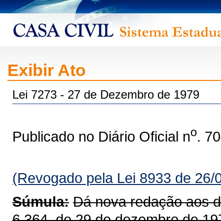
Exibir Ato
Lei 7273 - 27 de Dezembro de 1979
o
Publicado no Diário Oficial n
. 7
(Revogado pela Lei 8933 de 26/
Súmula:
Dá nova redação aos dis
6.364, de 29 de dezembro de 19