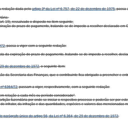
a redação dada pelo
artigo 3º da Lei nº 6.757, de 22 de dezembro de 1975
, passa 
tária:
t. 19), ressalvado o disposto no item seguinte;
piração do prazo de pagamento, tratando-se de imposto a recolher declarado em 
1972
, passa a viger com a seguinte redação:
data da expiração do prazo de pagamento, tratando-se de imposto a recolher, dec
de 29 de dezembro de 1972
, o seguinte item:
ção da Secretaria das Finanças, que o contribuinte fica obrigado a preencher e entre
i nº 6364/72
, passam a viger, respectivamente, com a seguinte redação:
do em relação a cada mês ou período considerado".
artição fazendária por onde se iniciar o respectivo processo e poderão ser por este
 do infrator, da infração e das quantidades, espécies e valores das mencionadas m
 do parágrafo único do artigo 56, da Lei nº 6.364, de 29 de dezembro de 1972
.