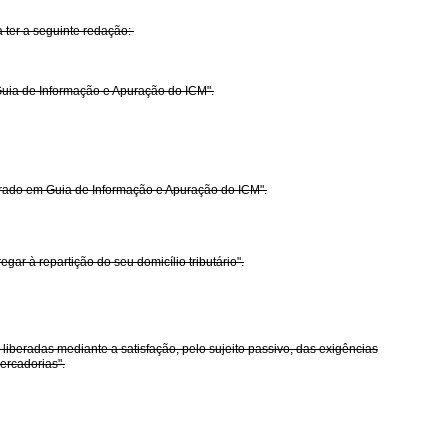
a ter a seguinte redação:
Guia de Informação e Apuração do ICM".
larado em Guia de Informação e Apuração do ICM".
gar à repartição do seu domicílio tributário".
 liberadas mediante a satisfação, pelo sujeito passivo, das exigências
ercadorias".