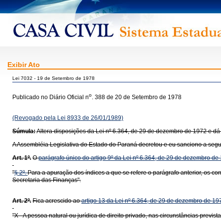
Exibir Ato
Lei 7032 - 19 de Setembro de 1978
o
Publicado no Diário Oficial n
. 388 de 20 de Setembro de 1978
(Revogado pela Lei 8933 de 26/01/1989)
Súmula:
Altera disposições da Lei nº 6.364, de 29 de dezembro de 1972 e dá 
A Assembléia Legislativa do Estado do Paraná decretou e eu sanciono a segui
Art. 1º.
O
parágrafo único do artigo 9º da Lei nº 6.364, de 29 de dezembro de
"
§ 2º.
Para a apuração dos índices a que se refere o parágrafo anterior, os c
Secretaria das Finanças".
Art. 2º.
Fica acrescido ao
artigo 13 da Lei nº 6.364, de 29 de dezembro de 19
"X - A pessoa natural ou jurídica de direito privado, nas circunstâncias previs