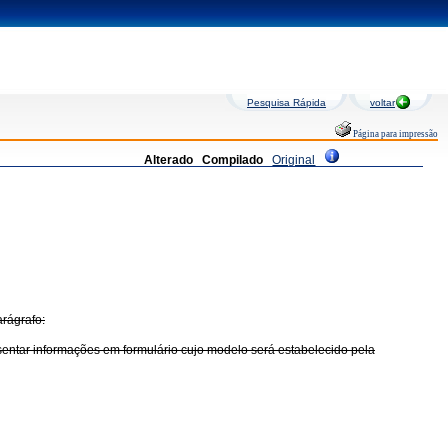
Pesquisa Rápida
voltar
Página para impressão
Alterado
Compilado
Original
arágrafo:
esentar informações em formulário cujo modelo será estabelecido pela