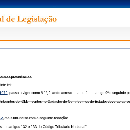
outras providências.
nte lei:
 1972
, passa a viger como § 1º, ficando acrescido ao referido artigo 9º o seguinte p
ontribuintes do ICM, inscritos no Cadastro de Contribuintes do Estado, deverão apr
72
, mais um inciso com a seguinte redação:
tas nos artigos 132 e 133 do Código Tributário Nacional".