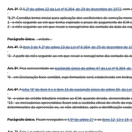
Art. 3º.
O
§ 2º do artigo 22 da Lei nº 6.364, de 29 de dezembro de 1972
, com 
"§ 2º. Constitui termo inicial para aplicação dos coeficientes de correção mone
1 - o mês seguinte ao em que tenha expirado o prazo de pagamento do ICM (ar
2 - o mês seguinte ao em que recair o nonagésimo dia contado da data da ex
Parágrafo único.
...vetado...
Art. 4º.
O
item 3 do § 2º do artigo 23 da Lei nº 6.364, de 29 de dezembro de 
"3 - A partir do mês seguinte ao em que recair o nonagésimo dia contado da 
Art. 5º.
Fica acrescentado ao
parágrafo único do artigo 47 da Lei nº 6.364, 
"6 - em Declaração fisco-contábil, cujo formulário será estabelecido em Instru
Art. 6º.
A
letra "d" do item 4 e o item 15 do parágrafo único do artigo 56, da Le
"d - o valor do crédito tributário relativo ao ICM, quando devido, demonstra
"15 - as mercadorias apreendidas ficam sob a custódia oficial do chefe da rep
determinantes da apreensão ou, se não atendidas, após a identificação exata
Parágrafo único.
Ficam revogados o
§ 5º do artigo 27
e os
itens 12, 13 e 16,