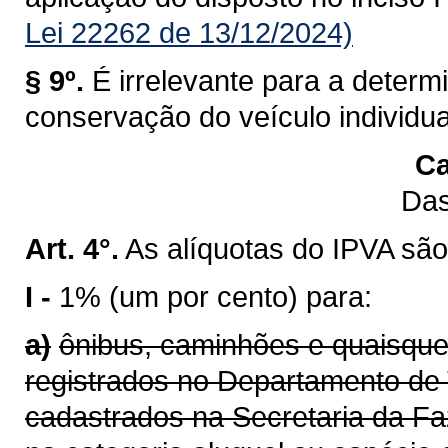
Lei 22262 de 13/12/2024)
§ 9º.
É irrelevante para a determ
conservação do veículo individu
Ca
Das
Art. 4°.
As alíquotas do IPVA são
I -
1% (um por cento) para:
a)
ônibus, caminhões e quaisque
registrados no Departamento de 
cadastrados na Secretaria da F