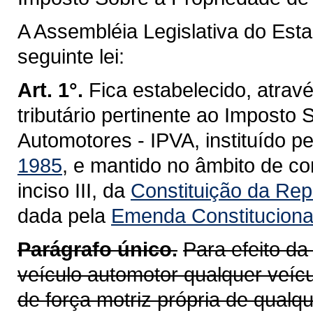
A Assembléia Legislativa do Est
seguinte lei:
Art. 1°.
Fica estabelecido, atravé
tributário pertinente ao Imposto
Automotores - IPVA, instituído p
1985
, e mantido no âmbito de co
inciso III, da
Constituição da Repú
dada pela
Emenda Constitucional
Parágrafo único.
Para efeito da
veículo automotor qualquer veícu
de força motriz própria de qualq