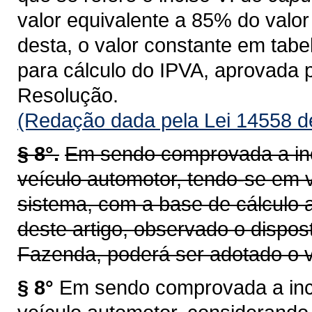
valor equivalente a 85% do valor 
desta, o valor constante em tab
para cálculo do IPVA, aprovada 
Resolução.
(Redação dada pela Lei 14558 d
§ 8°.
Em sendo comprovada a inc
veículo automotor, tendo-se em v
sistema, com a base de cálculo a
deste artigo, observado o dispos
Fazenda, poderá ser adotado o v
§ 8°
Em sendo comprovada a inco