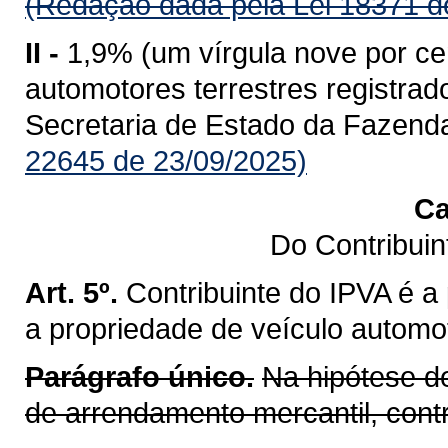
(Redação dada pela Lei 18371 d
II -
1,9% (um vírgula nove por ce
automotores terrestres registr
Secretaria de Estado da Fazend
22645 de 23/09/2025)
Ca
Do Contribui
Art. 5º.
Contribuinte do IPVA é a
a propriedade de veículo automot
Parágrafo único.
Na hipótese d
de arrendamento mercantil, cont