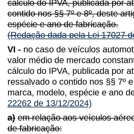
cálculo do IPVA, publicada por a
contido nos §§ 7º e 8º, deste ar
espécie e ano de fabricação.
(Redação dada pela Lei 17027 d
VI -
no caso de veículos automot
valor médio de mercado constant
cálculo do IPVA, publicada por a
ressalvado o contido nos §§ 7º 
marca, modelo, espécie e ano de
22262 de 13/12/2024)
a)
em relação aos veículos aér
de fabricação: