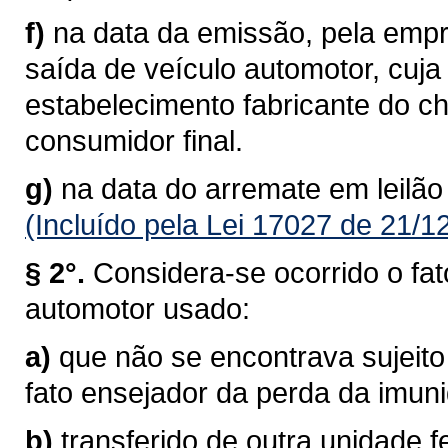
f)
na data da emissão, pela empre
saída de veículo automotor, cuj
estabelecimento fabricante do c
consumidor final.
g)
na data do arremate em leilão
(Incluído pela Lei 17027 de 21/1
§ 2°.
Considera-se ocorrido o fat
automotor usado:
a)
que não se encontrava sujeito
fato ensejador da perda da imun
b)
transferido de outra unidade f