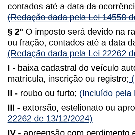
contados até a data da ocorrênci
(Redação dada pela Lei 14558 d
§ 2°
O imposto será devido na r
ou fração, contados até a data d
(Redação dada pela Lei 22262 d
I -
baixa cadastral do veículo au
matrícula, inscrição ou registro;
(
II -
roubo ou furto;
(Incluído pela
III -
extorsão, estelionato ou apro
22262 de 13/12/2024)
IV -
apreensão com perdimento e