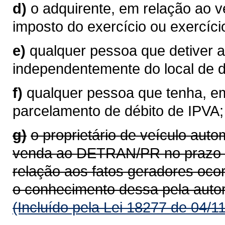
d)
o adquirente, em relação ao 
imposto do exercício ou exercíci
e)
qualquer pessoa que detiver a
independentemente do local de do
f)
qualquer pessoa que tenha, em
parcelamento de débito de IPVA;
g)
o proprietário de veículo aut
venda ao DETRAN/PR no prazo de
relação aos fatos geradores oco
o conhecimento dessa pela auto
(Incluído pela Lei 18277 de 04/1