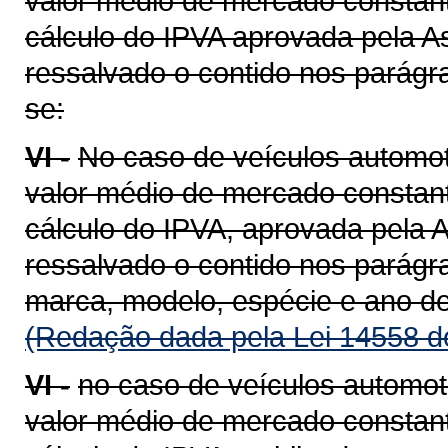
valor médio de mercado constant
cálculo do IPVA aprovada pela A
ressalvado o contido nos parágra
se:
VI -
No caso de veículos automot
valor médio de mercado constant
cálculo do IPVA, aprovada pela A
ressalvado o contido nos parágra
marca, modelo, espécie e ano de
(Redação dada pela Lei 14558 d
VI -
no caso de veículos automot
valor médio de mercado constant