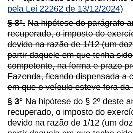
pela Lei 22262 de 13/12/2024)
§ 3°.
Na hipótese do parágrafo an
recuperado, o imposto do exercí
devido na razão de 1/12 (um doz
partir daquele em que tenha sid
competente, na forma e prazo pr
Fazenda, ficando dispensada a c
em que o veículo esteve fora da 
§ 3°
Na hipótese do § 2º deste ar
recuperado, o imposto do exercí
devido na razão de 1/12 (um doz