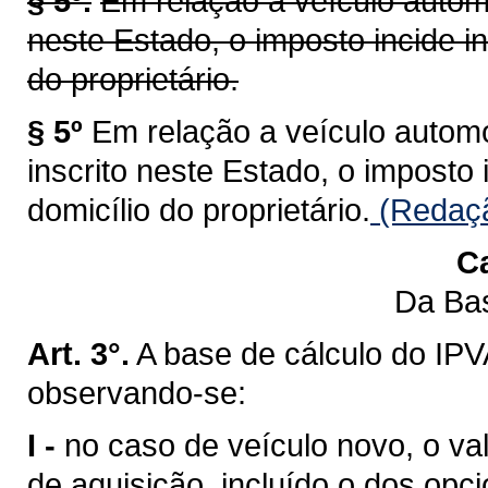
§ 5º.
Em relação a veículo automo
neste Estado, o imposto incide i
do proprietário.
§ 5º
Em relação a veículo automot
inscrito neste Estado, o imposto
domicílio do proprietário.
(Redaçã
Ca
Da Bas
Art. 3°.
A base de cálculo do IPV
observando-se:
I -
no caso de veículo novo, o val
de aquisição, incluído o dos opci