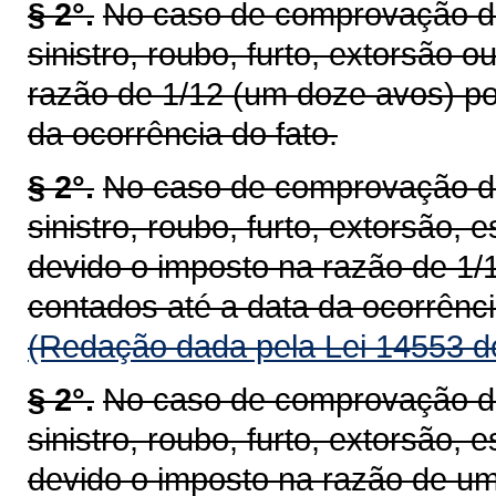
§ 2°.
No caso de comprovação de 
sinistro, roubo, furto, extorsão 
razão de 1/12 (um doze avos) po
da ocorrência do fato.
§ 2°.
No caso de comprovação de 
sinistro, roubo, furto, extorsão, 
devido o imposto na razão de 1/
contados até a data da ocorrênci
(Redação dada pela Lei 14553 d
§ 2°.
No caso de comprovação de 
sinistro, roubo, furto, extorsão, 
devido o imposto na razão de um