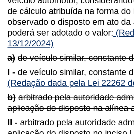
veículo automotor, considerando
de cálculo atribuída na forma do 
observado o disposto em ato da 
poderá ser adotado o valor:
(Red
13/12/2024)
a)
de veículo similar, constante 
I -
de veículo similar, constante 
(Redação dada pela Lei 22262 d
b)
arbitrado pela autoridade admi
aplicação do disposto na alínea a
II -
arbitrado pela autoridade admi
aplicação do disposto no inciso I