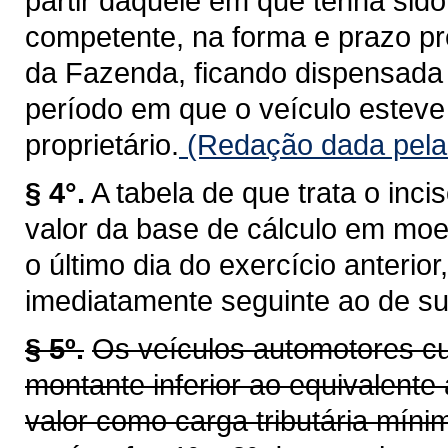
partir daquele em que tenha sid
competente, na forma e prazo pr
da Fazenda, ficando dispensada 
período em que o veículo esteve 
proprietário.
(Redação dada pela 
§ 4°.
A tabela de que trata o inci
valor da base de cálculo em moe
o último dia do exercício anterio
imediatamente seguinte ao de su
§ 5º.
Os veículos automotores cu
montante inferior ao equivalente 
valor como carga tributária míni