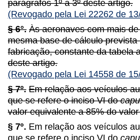
parágrafos 1º a 3º deste artigo.
(Revogado pela Lei 22262 de 13
§ 6°.
Às aeronaves com mais de v
mesma base de cálculo prevista
fabricação, constante da tabela a
deste artigo.
(Revogado pela Lei 14558 de 15
§ 7º.
Em relação aos veículos au
que se refere o inciso VI do
capu
valor equivalente a 85% do valor 
§ 7º.
Em relação aos veículos au
que se refere o inciso VI do
cap