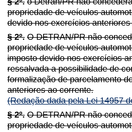
§ 2º.
o Detran/PR não concederá 
propriedade de veículos automot
devido nos exercícios anteriores 
§ 2º.
O DETRAN/PR não concederá
propriedade de veículos automoto
imposto devido nos exercícios an
ressalvada a possibilidade de c
formalização de parcelamento do
anteriores ao corrente.
(Redação dada pela Lei 14957 d
§ 2º.
O DETRAN/PR não concederá
propriedade de veículos automoto