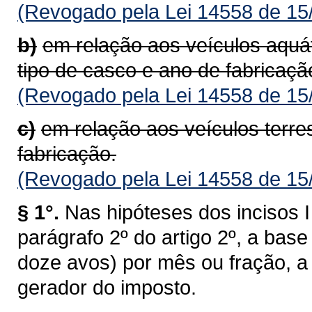
(Revogado pela Lei 14558 de 15
b)
em relação aos veículos aquá
tipo de casco e ano de fabricaçã
(Revogado pela Lei 14558 de 15
c)
em relação aos veículos terre
fabricação.
(Revogado pela Lei 14558 de 15
§ 1°.
Nas hipóteses dos incisos I 
parágrafo 2º do artigo 2º, a bas
doze avos) por mês ou fração, a 
gerador do imposto.