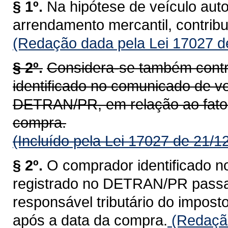
§ 1º.
Na hipótese de veículo aut
arrendamento mercantil, contrib
(Redação dada pela Lei 17027 d
§ 2º.
Considera-se também contr
identificado no comunicado de ve
DETRAN/PR, em relação ao fato 
compra.
(Incluído pela Lei 17027 de 21/1
§ 2º.
O comprador identificado n
registrado no DETRAN/PR passa a
responsável tributário do impost
após a data da compra.
(Redação