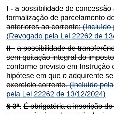
I -
a possibilidade de concessão 
formalização de parcelamento do
anteriores ao corrente;
(Incluído
(Revogado pela Lei 22262 de 13
II -
a possibilidade de transferên
sem quitação integral do imposto
conforme previsto em Instrução 
hipótese em que o adquirente ser
exercício corrente.
(Incluído pel
pela Lei 22262 de 13/12/2024)
§ 3º.
É obrigatória a inscrição d