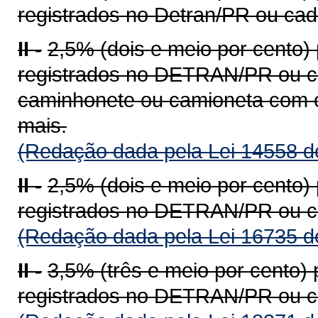
registrados no Detran/PR ou ca
II -
2,5% (dois e meio por cento)
registrados no DETRAN/PR ou c
caminhonete ou camioneta com c
mais.
(Redação dada pela Lei 14558 d
II -
2,5% (dois e meio por cento)
registrados no DETRAN/PR ou c
(Redação dada pela Lei 16735 d
II -
3,5% (três e meio por cento)
registrados no DETRAN/PR ou c