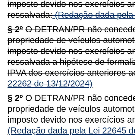
imposto devido nos exercícios an
ressalvada:
(Redação dada pela 
§ 2º
O DETRAN/PR não concederá
propriedade de veículos automoto
imposto devido nos exercícios an
ressalvada a hipótese de formal
IPVA dos exercícios anteriores a
22262 de 13/12/2024)
§ 2º
O DETRAN/PR não concederá
propriedade de veículos automoto
imposto devido nos exercícios an
(Redação dada pela Lei 22645 d