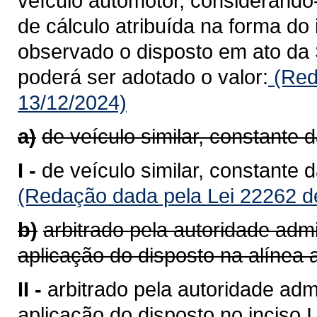
veículo automotor, considerando
de cálculo atribuída na forma do 
observado o disposto em ato da 
poderá ser adotado o valor:
(Red
13/12/2024)
a)
de veículo similar, constante 
I -
de veículo similar, constante 
(Redação dada pela Lei 22262 d
b)
arbitrado pela autoridade admi
aplicação do disposto na alínea a
II -
arbitrado pela autoridade admi
aplicação do disposto no inciso I