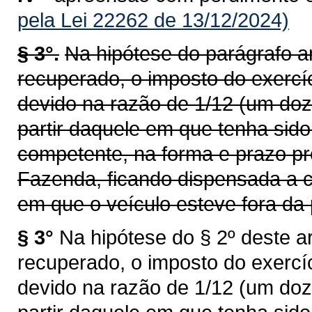
pela Lei 22262 de 13/12/2024)
§ 3°.
Na hipótese do parágrafo an
recuperado, o imposto do exercí
devido na razão de 1/12 (um doz
partir daquele em que tenha sid
competente, na forma e prazo pr
Fazenda, ficando dispensada a c
em que o veículo esteve fora da 
§ 3°
Na hipótese do § 2º deste ar
recuperado, o imposto do exercí
devido na razão de 1/12 (um doz