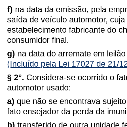
f)
na data da emissão, pela empre
saída de veículo automotor, cuj
estabelecimento fabricante do c
consumidor final.
g)
na data do arremate em leilão
(Incluído pela Lei 17027 de 21/1
§ 2°.
Considera-se ocorrido o fat
automotor usado:
a)
que não se encontrava sujeito
fato ensejador da perda da imun
b)
transferido de outra unidade f