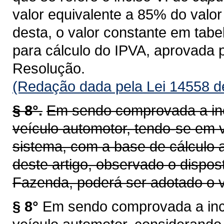
valor equivalente a 85% do valor 
desta, o valor constante em tab
para cálculo do IPVA, aprovada 
Resolução.
(Redação dada pela Lei 14558 d
§ 8°.
Em sendo comprovada a inc
veículo automotor, tendo-se em v
sistema, com a base de cálculo a
deste artigo, observado o dispos
Fazenda, poderá ser adotado o v
§ 8°
Em sendo comprovada a inco