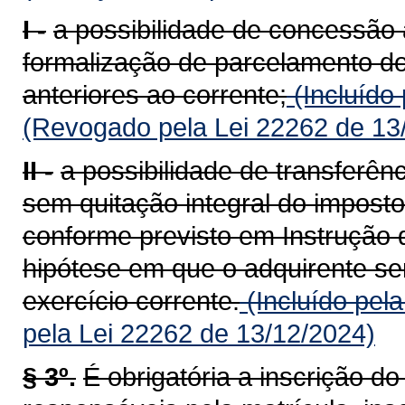
I -
a possibilidade de concessão 
formalização de parcelamento do
anteriores ao corrente;
(Incluído
(Revogado pela Lei 22262 de 13
II -
a possibilidade de transferên
sem quitação integral do imposto
conforme previsto em Instrução 
hipótese em que o adquirente ser
exercício corrente.
(Incluído pel
pela Lei 22262 de 13/12/2024)
§ 3º.
É obrigatória a inscrição d