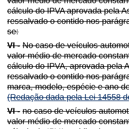
valor médio de mercado constant
cálculo do IPVA aprovada pela A
ressalvado o contido nos parágra
se:
VI -
No caso de veículos automot
valor médio de mercado constant
cálculo do IPVA, aprovada pela A
ressalvado o contido nos parágra
marca, modelo, espécie e ano de
(Redação dada pela Lei 14558 d
VI -
no caso de veículos automot
valor médio de mercado constant