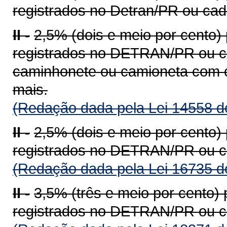
registrados no Detran/PR ou ca
II -
2,5% (dois e meio por cento)
registrados no DETRAN/PR ou c
caminhonete ou camioneta com c
mais.
(Redação dada pela Lei 14558 d
II -
2,5% (dois e meio por cento)
registrados no DETRAN/PR ou c
(Redação dada pela Lei 16735 d
II -
3,5% (três e meio por cento)
registrados no DETRAN/PR ou c