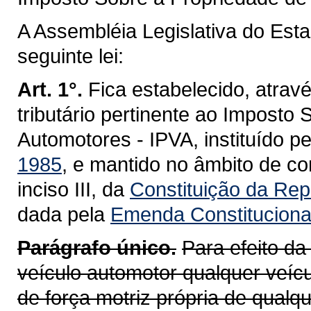
A Assembléia Legislativa do Est
seguinte lei:
Art. 1°.
Fica estabelecido, atravé
tributário pertinente ao Imposto
Automotores - IPVA, instituído p
1985
, e mantido no âmbito de co
inciso III, da
Constituição da Repú
dada pela
Emenda Constitucional
Parágrafo único.
Para efeito da
veículo automotor qualquer veícu
de força motriz própria de qualq