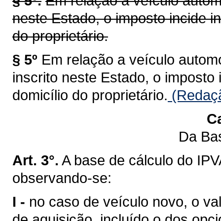
§ 5º.
Em relação a veículo automo
neste Estado, o imposto incide i
do proprietário.
§ 5º
Em relação a veículo automot
inscrito neste Estado, o imposto
domicílio do proprietário.
(Redaçã
Ca
Da Bas
Art. 3°.
A base de cálculo do IPV
observando-se:
I -
no caso de veículo novo, o val
de aquisição, incluído o dos opci