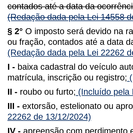
contados até a data da ocorrênci
(Redação dada pela Lei 14558 d
§ 2°
O imposto será devido na r
ou fração, contados até a data d
(Redação dada pela Lei 22262 d
I -
baixa cadastral do veículo au
matrícula, inscrição ou registro;
(
II -
roubo ou furto;
(Incluído pela
III -
extorsão, estelionato ou apro
22262 de 13/12/2024)
IV -
apreensão com perdimento e