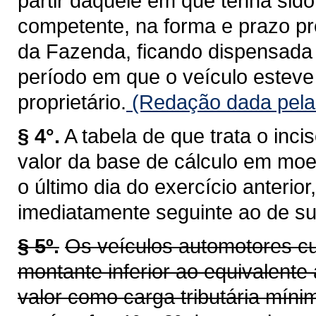
partir daquele em que tenha sid
competente, na forma e prazo pr
da Fazenda, ficando dispensada 
período em que o veículo esteve 
proprietário.
(Redação dada pela 
§ 4°.
A tabela de que trata o inci
valor da base de cálculo em moe
o último dia do exercício anterio
imediatamente seguinte ao de su
§ 5º.
Os veículos automotores cu
montante inferior ao equivalente 
valor como carga tributária míni