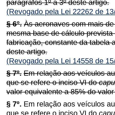
parágrafos 1º a 3º deste artigo.
(Revogado pela Lei 22262 de 13
§ 6°.
Às aeronaves com mais de v
mesma base de cálculo prevista
fabricação, constante da tabela a
deste artigo.
(Revogado pela Lei 14558 de 15
§ 7º.
Em relação aos veículos au
que se refere o inciso VI do
capu
valor equivalente a 85% do valor 
§ 7º.
Em relação aos veículos au
que se refere o inciso VI do
cap