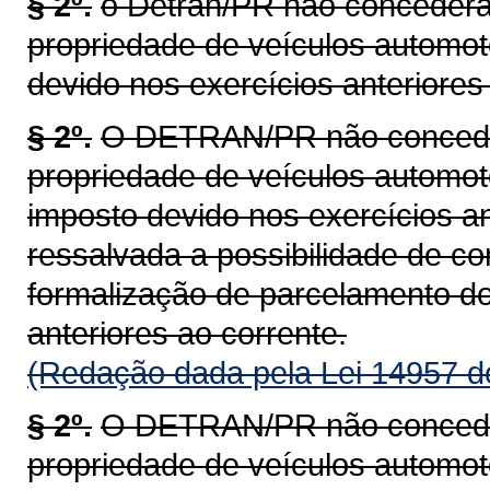
§ 2º.
o Detran/PR não concederá 
propriedade de veículos automot
devido nos exercícios anteriores 
§ 2º.
O DETRAN/PR não concederá
propriedade de veículos automoto
imposto devido nos exercícios an
ressalvada a possibilidade de c
formalização de parcelamento do
anteriores ao corrente.
(Redação dada pela Lei 14957 d
§ 2º.
O DETRAN/PR não concederá
propriedade de veículos automoto