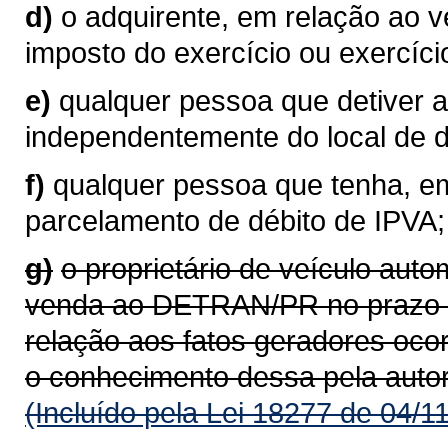
d)
o adquirente, em relação ao 
imposto do exercício ou exercíci
e)
qualquer pessoa que detiver a
independentemente do local de do
f)
qualquer pessoa que tenha, em
parcelamento de débito de IPVA;
g)
o proprietário de veículo aut
venda ao DETRAN/PR no prazo de
relação aos fatos geradores oco
o conhecimento dessa pela auto
(Incluído pela Lei 18277 de 04/1