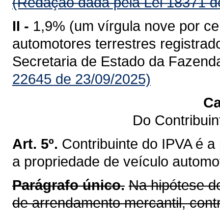
(Redação dada pela Lei 18371 d
II -
1,9% (um vírgula nove por ce
automotores terrestres registr
Secretaria de Estado da Fazend
22645 de 23/09/2025)
Ca
Do Contribui
Art. 5º.
Contribuinte do IPVA é a
a propriedade de veículo automot
Parágrafo único.
Na hipótese d
de arrendamento mercantil, cont