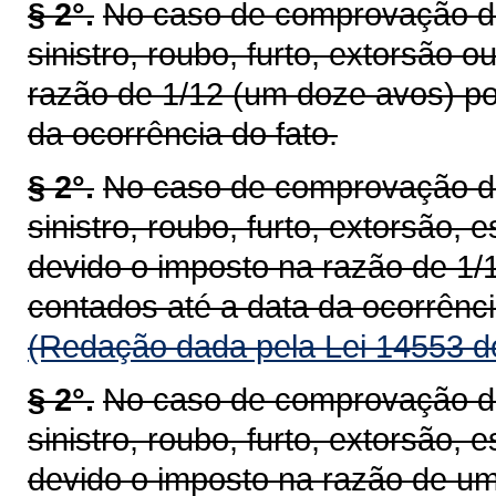
§ 2°.
No caso de comprovação de 
sinistro, roubo, furto, extorsão 
razão de 1/12 (um doze avos) po
da ocorrência do fato.
§ 2°.
No caso de comprovação de 
sinistro, roubo, furto, extorsão, 
devido o imposto na razão de 1/
contados até a data da ocorrênci
(Redação dada pela Lei 14553 d
§ 2°.
No caso de comprovação de 
sinistro, roubo, furto, extorsão, 
devido o imposto na razão de um