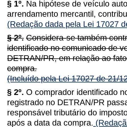
§ 1º.
Na hipótese de veículo aut
arrendamento mercantil, contrib
(Redação dada pela Lei 17027 d
§ 2º.
Considera-se também contr
identificado no comunicado de ve
DETRAN/PR, em relação ao fato 
compra.
(Incluído pela Lei 17027 de 21/1
§ 2º.
O comprador identificado n
registrado no DETRAN/PR passa a
responsável tributário do impost
após a data da compra.
(Redação