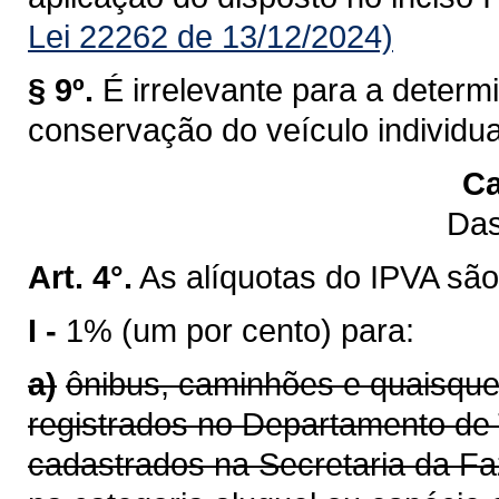
Lei 22262 de 13/12/2024)
§ 9º.
É irrelevante para a determ
conservação do veículo individu
Ca
Das
Art. 4°.
As alíquotas do IPVA são
I -
1% (um por cento) para:
a)
ônibus, caminhões e quaisque
registrados no Departamento de 
cadastrados na Secretaria da F