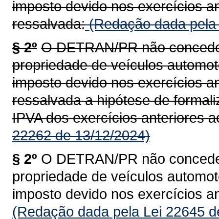
imposto devido nos exercícios an
ressalvada:
(Redação dada pela 
§ 2º
O DETRAN/PR não concederá
propriedade de veículos automoto
imposto devido nos exercícios an
ressalvada a hipótese de formal
IPVA dos exercícios anteriores a
22262 de 13/12/2024)
§ 2º
O DETRAN/PR não concederá
propriedade de veículos automoto
imposto devido nos exercícios an
(Redação dada pela Lei 22645 d