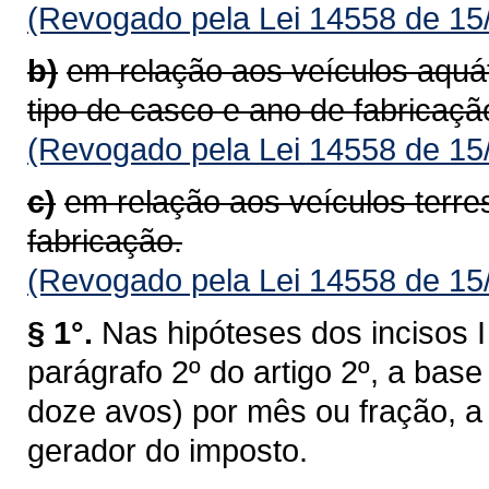
(Revogado pela Lei 14558 de 15
b)
em relação aos veículos aquá
tipo de casco e ano de fabricaçã
(Revogado pela Lei 14558 de 15
c)
em relação aos veículos terre
fabricação.
(Revogado pela Lei 14558 de 15
§ 1°.
Nas hipóteses dos incisos I 
parágrafo 2º do artigo 2º, a bas
doze avos) por mês ou fração, a 
gerador do imposto.