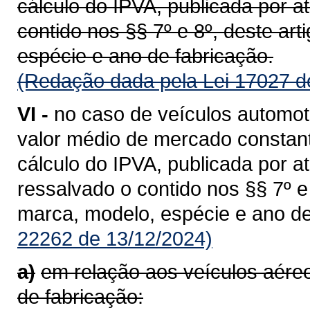
cálculo do IPVA, publicada por a
contido nos §§ 7º e 8º, deste ar
espécie e ano de fabricação.
(Redação dada pela Lei 17027 d
VI -
no caso de veículos automot
valor médio de mercado constant
cálculo do IPVA, publicada por a
ressalvado o contido nos §§ 7º 
marca, modelo, espécie e ano de
22262 de 13/12/2024)
a)
em relação aos veículos aér
de fabricação: