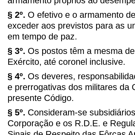
armamento próprios ao desempen
§ 2º.
O efetivo e o armamento d
exceder aos previstos para as 
em tempo de paz.
§ 3º.
Os postos têm a mesma den
Exército, até coronel inclusive.
§ 4º.
Os deveres, responsabilida
e prerrogativas dos militares da
presente Código.
§ 5º.
Consideram-se subsidiário
Corporação e os R.D.E. e Regul
Sinais de Respeito das Fôrças 