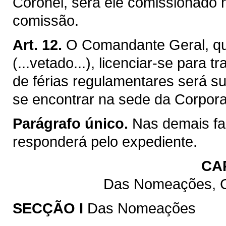
Coronel, será êle comissionado 
comissão.
Art. 12.
O Comandante Geral, qu
(...vetado...), licenciar-se para
de férias regulamentares será su
se encontrar na sede da Corpor
Parágrafo único.
Nas demais fa
responderá pelo expediente.
CAP
Das Nomeações, Cl
SECÇÃO I
Das Nomeações