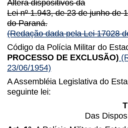
Altera dispositivos da
Lei nº 1.943, de 23 de junho de 1
do Paraná.
(Redação dada pela Lei 17028 d
Código da Polícia Militar do Esta
PROCESSO DE EXCLUSÃO)
(R
23/06/1954)
A Assembléia Legislativa do Est
seguinte lei:
T
Das Dispos