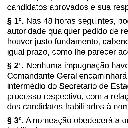
candidatos aprovados e sua respe
§ 1º.
Nas 48 horas seguintes, p
autoridade qualquer pedido de ret
houver justo fundamento, caben
igual prazo, como lhe parecer ace
§ 2º.
Nenhuma impugnação havend
Comandante Geral encaminhará 
intermédio do Secretário de Esta
processo respectivo, com a rel
dos candidatos habilitados à no
§ 3º.
A nomeação obedecerá a or