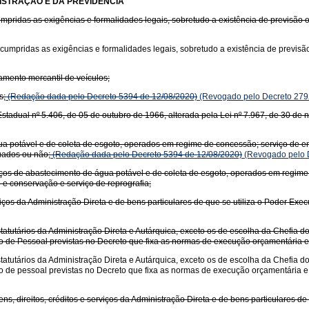
ISTRAÇÃO E DA PREVIDÊNCIA
umpridas as exigências e formalidades legais, sobretudo a existência de previsão 
 cumpridas as exigências e formalidades legais, sobretudo a existência de previsã
mento mercantil de veículos;
s;
(Redação dada pelo Decreto 5394 de 12/08/2020)
(Revogado pelo Decreto 279
stadual nº 5.406, de 05 de outubro de 1966, alterada pela Lei nº 7.967, de 30 de
a potável e de coleta de esgoto, operados em regime de concessão; serviço de ene
uados ou não;
(Redação dada pelo Decreto 5394 de 12/08/2020)
(Revogado pelo D
ços de abastecimento de água potável e de coleta de esgoto, operados em regime 
o e conservação e serviço de reprografia;
viços da Administração Direta e de bens particulares de que se utiliza o Poder Exec
atutários da Administração Direta e Autárquica, exceto os de escolha da Chefia d
ação de Pessoal previstas no Decreto que fixa as normas de execução orçamentária 
atutários da Administração Direta e Autárquica, exceto os de escolha da Chefia d
ação de pessoal previstas no Decreto que fixa as normas de execução orçamentária 
s, direitos, créditos e serviços da Administração Direta e de bens particulares de 