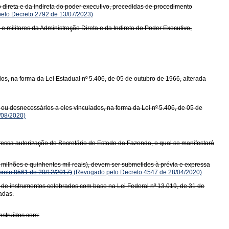
ão direta e da indireta do poder executivo, precedidas de procedimento
elo Decreto 2792 de 13/07/2023)
e militares da Administração Direta e da Indireta do Poder Executivo,
, na forma da Lei Estadual nº 5.406, de 05 de outubro de 1966, alterada
 ou desnecessários a eles vinculados, na forma da Lei nº 5.406, de 05 de
/08/2020)
ressa autorização do Secretário de Estado da Fazenda, o qual se manifestará
milhões e quinhentos mil reais), devem ser submetidos à prévia e expressa
reto 8561 de 20/12/2017)
(Revogado pelo Decreto 4547 de 28/04/2020)
a, de instrumentos celebrados com base na Lei Federal nº 13.019, de 31 de
adas.
nstruídos com: