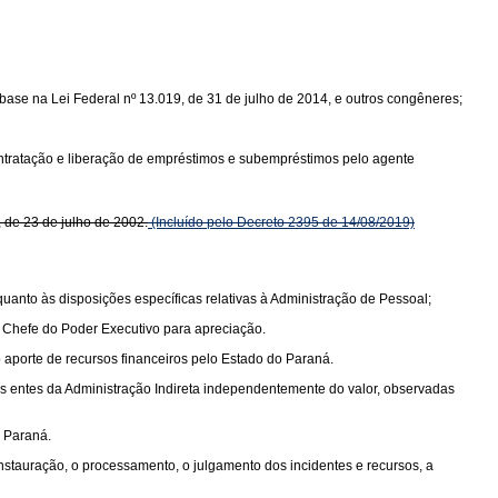
base na Lei Federal nº 13.019, de 31 de julho de 2014, e outros congêneres;
ontratação e liberação de empréstimos e subempréstimos pelo agente
 de 23 de julho de 2002.
(Incluído pelo Decreto 2395 de 14/08/2019)
anto às disposições específicas relativas à Administração de Pessoal;
o Chefe do Poder Executivo para apreciação.
 aporte de recursos financeiros pelo Estado do Paraná.
os entes da Administração Indireta independentemente do valor, observadas
o Paraná.
nstauração, o processamento, o julgamento dos incidentes e recursos, a