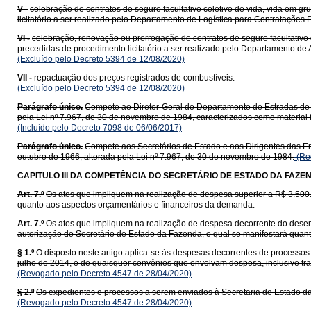
V -
celebração de contratos de seguro facultativo coletivo de vida, vida em gr
licitatório a ser realizado pelo Departamento de Logística para Contratações
VI -
celebração, renovação ou prorrogação de contratos de seguro facultativo c
precedidas de procedimento licitatório a ser realizado pelo Departamento de
(Excluído pelo Decreto 5394 de 12/08/2020)
VII -
repactuação dos preços registrados de combustíveis.
(Excluído pelo Decreto 5394 de 12/08/2020)
Parágrafo único.
Compete ao Diretor-Geral do Departamento de Estradas de R
pela Lei nº 7.967, de 30 de novembro de 1984, caracterizados como material 
(Incluído pelo Decreto 7098 de 06/06/2017)
Parágrafo único.
Compete aos Secretários de Estado e aos Dirigentes das Ent
outubro de 1966, alterada pela Lei nº 7.967, de 30 de novembro de 1984.
(Re
CAPITULO III
DA COMPETÊNCIA DO SECRETÁRIO DE ESTADO DA FAZE
Art. 7.º
Os atos que impliquem na realização de despesa superior a R$ 3.500.
quanto aos aspectos orçamentários e financeiros da demanda.
Art. 7.º
Os atos que impliquem na realização de despesa decorrente do desemb
autorização do Secretário de Estado da Fazenda, o qual se manifestará quan
§ 1.º
O disposto neste artigo aplica-se às despesas decorrentes de processos l
julho de 2014, e de quaisquer convênios que envolvam despesa, inclusive tran
(Revogado pelo Decreto 4547 de 28/04/2020)
§ 2.º
Os expedientes e processos a serem enviados à Secretaria de Estado da
(Revogado pelo Decreto 4547 de 28/04/2020)