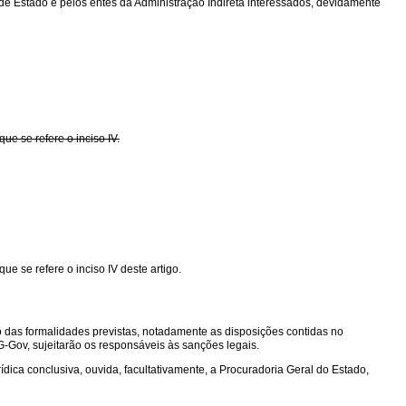
 de Estado e pelos entes da Administração Indireta interessados, devidamente
ue se refere o inciso IV.
e se refere o inciso IV deste artigo.
 das formalidades previstas, notadamente as disposições contidas no
-Gov, sujeitarão os responsáveis às sanções legais.
ica conclusiva, ouvida, facultativamente, a Procuradoria Geral do Estado,