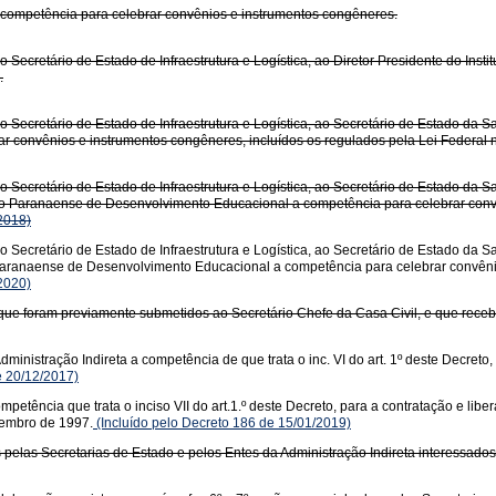
a competência para celebrar convênios e instrumentos congêneres.
o Secretário de Estado de Infraestrutura e Logística, ao Diretor Presidente do Ins
.
 Secretário de Estado de Infraestrutura e Logística, ao Secretário de Estado da S
convênios e instrumentos congêneres, incluídos os regulados pela Lei Federal n.
 Secretário de Estado de Infraestrutura e Logística, ao Secretário de Estado da Sa
o Paranaense de Desenvolvimento Educacional a competência para celebrar convên
2018)
 Secretário de Estado de Infraestrutura e Logística, ao Secretário de Estado da Saú
aranaense de Desenvolvimento Educacional a competência para celebrar convênios
2020)
 que foram previamente submetidos ao Secretário Chefe da Casa Civil, e que receba
ministração Indireta a competência de que trata o inc. VI do art. 1º deste Decreto
 20/12/2017)
tência que trata o inciso VII do art.1.º deste Decreto, para a contratação e lib
ovembro de 1997.
(Incluído pelo Decreto 186 de 15/01/2019)
 pelas Secretarias de Estado e pelos Entes da Administração Indireta interessados