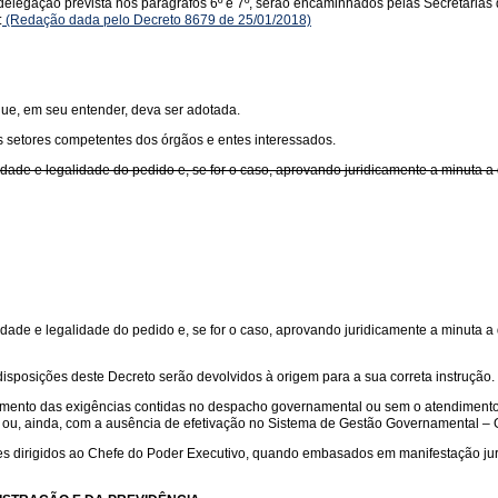
a delegação prevista nos parágrafos 6º e 7º, serão encaminhados pelas Secretarias
:
(Redação dada pelo Decreto 8679 de 25/01/2018)
que, em seu entender, deva ser adotada.
s setores competentes dos órgãos e entes interessados.
ade e legalidade do pedido e, se for o caso, aprovando juridicamente a minuta a q
ade e legalidade do pedido e, se for o caso, aprovando juridicamente a minuta a qu
posições deste Decreto serão devolvidos à origem para a sua correta instrução.
dimento das exigências contidas no despacho governamental ou sem o atendimento
 ou, ainda, com a ausência de efetivação no Sistema de Gestão Governamental – G
es dirigidos ao Chefe do Poder Executivo, quando embasados em manifestação juríd