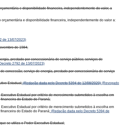
orçamentária e disponibilidade financeira, independentemente do valor, a
o orçamentária e disponibilidade financeira, independentemente do valor a:
2 de 13/07/2023)
 novembro de 1984;
rgia, prestado por concessionária de serviço público; serviços de
ecreto 2792 de 13/07/2023)
de concessão; serviço de energia, prestado por concessionária de serviço
utivo Estadual;
(Redação dada pelo Decreto 5394 de 12/08/2020)
(Revogado
o Executivo Estadual por critério de merecimento submetidos à escolha em
e financeira do Estado do Paraná;
o Executivo Estadual por critério de merecimento submetidos à escolha em
e financeira do Estado do Paraná;
(Redação dada pelo Decreto 5394 de
que se utiliza o Poder Executivo Estadual;