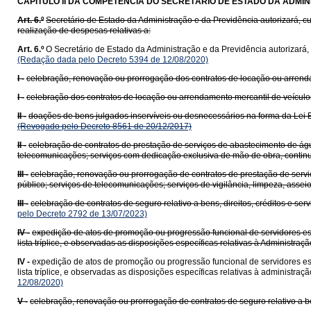
CAPITULO II
DA COMPETÊNCIA DO SECRETÁRIO DE ESTADO DA ADMIN
Art. 6.º
Secretário de Estado da Administração e da Previdência autorizará, c
realização de despesas relativas a:
Art. 6.º
O Secretário de Estado da Administração e da Previdência autorizará,
(Redação dada pelo Decreto 5394 de 12/08/2020)
I -
celebração, renovação ou prorrogação dos contratos de locação ou arrenda
I -
celebração dos contratos de locação ou arrendamento mercantil de veículo
II -
doações de bens julgados inservíveis ou desnecessários na forma da Lei E
(Revogado pelo Decreto 8561 de 20/12/2017)
II -
celebração de contratos de prestação de serviços de abastecimento de águ
telecomunicações; serviços com dedicação exclusiva de mão de obra, contin
III -
celebração, renovação ou prorrogação de contratos de prestação de servi
público; serviços de telecomunicações; serviços de vigilância, limpeza, assei
III -
celebração de contratos de seguro relativo a bens, direitos, créditos e ser
pelo Decreto 2792 de 13/07/2023)
IV -
expedição de atos de promoção ou progressão funcional de servidores est
lista tríplice, e observadas as disposições específicas relativas à Administr
IV -
expedição de atos de promoção ou progressão funcional de servidores est
lista tríplice, e observadas as disposições específicas relativas à administr
12/08/2020)
V -
celebração, renovação ou prorrogação de contratos de seguro relativo a ben