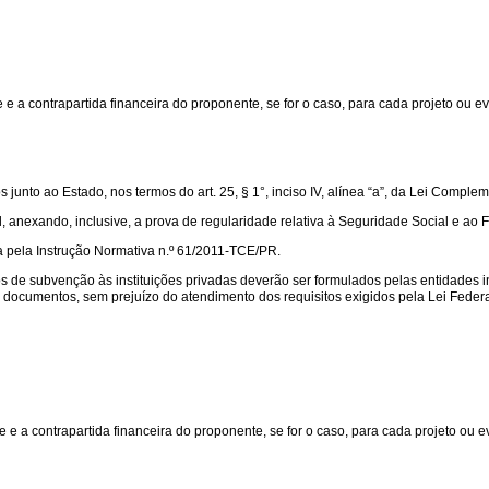
a contrapartida financeira do proponente, se for o caso, para cada projeto ou ev
unto ao Estado, nos termos do art. 25, § 1°, inciso IV, alínea “a”, da Lei Comple
 anexando, inclusive, a prova de regularidade relativa à Seguridade Social e ao
 pela Instrução Normativa n.º 61/2011-TCE/PR.
 de subvenção às instituições privadas deverão ser formulados pelas entidades i
documentos, sem prejuízo do atendimento dos requisitos exigidos pela Lei Federal
 a contrapartida financeira do proponente, se for o caso, para cada projeto ou e