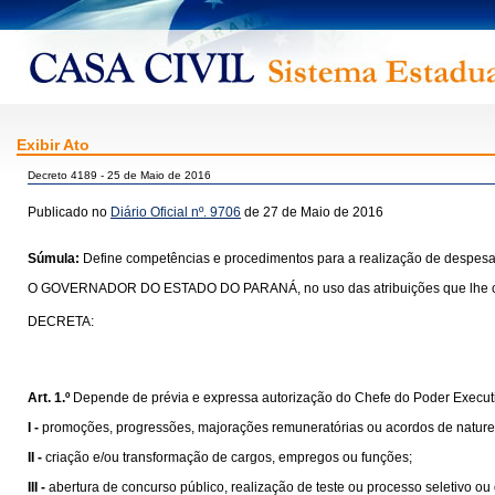
Exibir Ato
Decreto 4189 - 25 de Maio de 2016
Publicado no
Diário Oficial nº. 9706
de 27 de Maio de 2016
Súmula:
Define competências e procedimentos para a realização de despesas
O GOVERNADOR DO ESTADO DO PARANÁ, no uso das atribuições que lhe confere o
DECRETA:
Art. 1.º
Depende de prévia e expressa autorização do Chefe do Poder Executi
I -
promoções, progressões, majorações remuneratórias ou acordos de natureza s
II -
criação e/ou transformação de cargos, empregos ou funções;
III -
abertura de concurso público, realização de teste ou processo seletivo ou