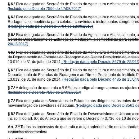
§ 6.º
Fica delegada ao Secretário de Estado da Agricultura e Abastecimento 
(Incluído pelo Decreto 7596 de 17/08/2017)
§ 6.º
Fica delegada ao Secretário de Estado da Agricultura e Abastecimento, a
Rodagem a competência para celebrar convênios e instrumentos congêneres
(Redação dada pelo Decreto 7784 de 12/09/2017)
§ 6.º
Fica delegada ao Secretário de Estado da Agricultura e Abastecimento, ao
Geral do Departamento de Estradas de Rodagem, a competência para celebrar 
20/12/2017)
§ 6.º
Fica delegada ao Secretário de Estado da Agricultura e Abastecimento, ao
do Departamento de Estradas de Rodagem e ao Diretor Presidente do Institut
13.019, de 31 de julho de 2014.
(Redação dada pelo Decreto 8679 de 25/01/
§ 6.º
Fica delegada ao Secretário de Estado da Agricultura e Abastecimento, ao
Departamento de Estradas de Rodagem e ao Diretor Presidente do Instituto P
13.019, de 31 de julho de 2014.
(Redação dada pelo Decreto 4485 de 15/04/
§ 7.º
A delegação de que trata o § 6.º deste artigo abrange apenas os ajustes
(Incluído pelo Decreto 7596 de 17/08/2017)
§ 7.º
Fica delegada aos Secretários de Estado e aos dirigentes dos entes da Ad
movimentação de servidores estaduais.
(Redação dada pelo Decreto 8561 de
§ 8.º
Fica delegado ao Secretário de Estado de Desenvolvimento Urbano a compe
inciso II, do art. 6.º, do Anexo a que se refere o Decreto nº 3.736, de 10 de n
Art. 2.º
Todos os processos de que trata o artigo anterior serão encaminhados
seguintes documentos: