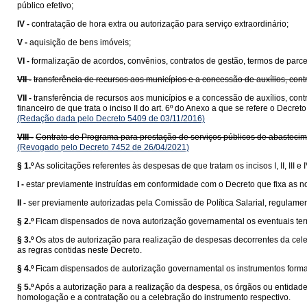
público efetivo;
IV -
contratação de hora extra ou autorização para serviço extraordinário;
V -
aquisição de bens imóveis;
VI -
formalização de acordos, convênios, contratos de gestão, termos de parce
VII -
transferência de recursos aos municípios e a concessão de auxílios, con
VII -
transferência de recursos aos municípios e a concessão de auxílios, co
financeiro de que trata o inciso II do art. 6º do Anexo a que se refere o Decre
(Redação dada pelo Decreto 5409 de 03/11/2016)
VIII -
Contrato de Programa para prestação de serviços públicos de abastecime
(Revogado pelo Decreto 7452 de 26/04/2021)
§ 1.º
As solicitações referentes às despesas de que tratam os incisos I, II, III e
I -
estar previamente instruídas em conformidade com o Decreto que fixa as n
II -
ser previamente autorizadas pela Comissão de Política Salarial, regulame
§ 2.º
Ficam dispensados de nova autorização governamental os eventuais termo
§ 3.º
Os atos de autorização para realização de despesas decorrentes da cele
as regras contidas neste Decreto.
§ 4.º
Ficam dispensados de autorização governamental os instrumentos forma
§ 5.º
Após a autorização para a realização da despesa, os órgãos ou entidade
homologação e a contratação ou a celebração do instrumento respectivo.