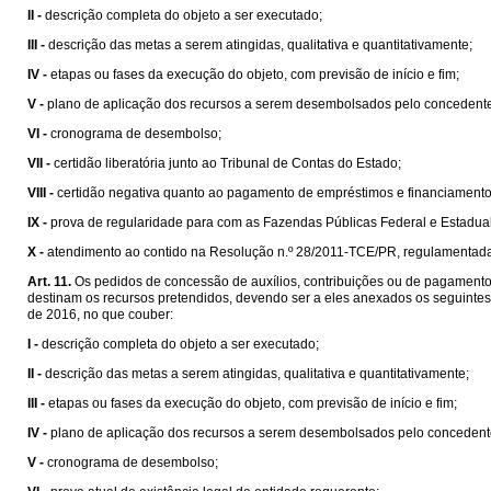
II -
descrição completa do objeto a ser executado;
III -
descrição das metas a serem atingidas, qualitativa e quantitativamente;
IV -
etapas ou fases da execução do objeto, com previsão de início e fim;
V -
plano de aplicação dos recursos a serem desembolsados pelo concedente e 
VI -
cronograma de desembolso;
VII -
certidão liberatória junto ao Tribunal de Contas do Estado;
VIII -
certidão negativa quanto ao pagamento de empréstimos e financiamentos j
IX -
prova de regularidade para com as Fazendas Públicas Federal e Estadual,
X -
atendimento ao contido na Resolução n.º 28/2011-TCE/PR, regulamentada
Art. 11.
Os pedidos de concessão de auxílios, contribuições ou de pagamentos
destinam os recursos pretendidos, devendo ser a eles anexados os seguintes 
de 2016, no que couber:
I -
descrição completa do objeto a ser executado;
II -
descrição das metas a serem atingidas, qualitativa e quantitativamente;
III -
etapas ou fases da execução do objeto, com previsão de início e fim;
IV -
plano de aplicação dos recursos a serem desembolsados pelo concedente e
V -
cronograma de desembolso;