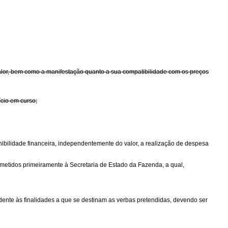
 valor, bem como a manifestação quanto a sua compatibilidade com os preços
ício em curso;
nibilidade financeira, independentemente do valor, a realização de despesa
etidos primeiramente à Secretaria de Estado da Fazenda, a qual,
dente às finalidades a que se destinam as verbas pretendidas, devendo ser