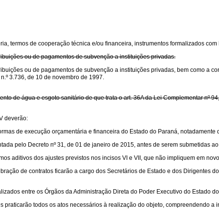
ria, termos de cooperação técnica e/ou financeira, instrumentos formalizados com 
tribuições ou de pagamentos de subvenção a instituições privadas.
ntribuições ou de pagamentos de subvenção a instituições privadas, bem como a c
to n.º 3.736, de 10 de novembro de 1997.
nto de água e esgoto sanitário de que trata o art. 36A da Lei Complementar nº 94,
 IV deverão:
ormas de execução orçamentária e financeira do Estado do Paraná, notadamente qu
ntada pelo Decreto nº 31, de 01 de janeiro de 2015, antes de serem submetidas a
s aditivos dos ajustes previstos nos incisos VI e VII, que não impliquem em novo
bração de contratos ficarão a cargo dos Secretários de Estado e dos Dirigentes d
lizados entre os Órgãos da Administração Direta do Poder Executivo do Estado d
s praticarão todos os atos necessários à realização do objeto, compreendendo a i