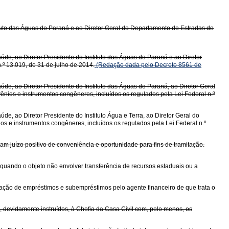
tituto das Águas do Paraná e ao Diretor Geral do Departamento de Estradas de
aúde, ao Diretor Presidente do Instituto das Águas do Paraná e ao Diretor
º 13.019, de 31 de julho de 2014.
(Redação dada pelo Decreto 8561 de
úde, ao Diretor Presidente do Instituto das Águas do Paraná, ao Diretor Geral
ios e instrumentos congêneres, incluídos os regulados pela Lei Federal n.º
de, ao Diretor Presidente do Instituto Água e Terra, ao Diretor Geral do
 e instrumentos congêneres, incluídos os regulados pela Lei Federal n.º
m juízo positivo de conveniência e oportunidade para fins de tramitação.
, quando o objeto não envolver transferência de recursos estaduais ou a
eração de empréstimos e subempréstimos pelo agente financeiro de que trata o
, devidamente instruídos, à Chefia da Casa Civil com, pelo menos, os