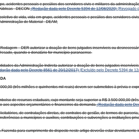
upo, acidentes pessoais e pecúlios dos servidores civis e militares da administraç
 Públicas - DECON.
(Redação dada pelo Decreto 5394 de 12/08/2020)
(Revogado p
oletivo de vida, vida em grupo, acidentes pessoais e pecúlios dos servidores civis 
 Administração de Material - DEAM;
odagem – DER autorizar a doação de bens julgados inservíveis ou desnecessários
fresado, quando o donatário for município paranaense.
idades da Administração Indireta autorizar a doação de bens julgados inservíveis
dação dada pelo Decreto 8561 de 20/12/2017)
(Excluído pelo Decreto 5394 de 12
NDA
000,00 (três milhões e quinhentos mil reais) devem ser submetidos à prévia e exp
olso de recursos estaduais, cujo montante seja superior a R$ 3.500.000,00 (três 
to aos aspectos orçamentários e financeiros da demanda.
(Redação dada pelo Dec
icitatórios, de contratações diretas, de contratos de gestão, de termos de parceri
sferências a municípios e auxílios, contribuições e subvenções a instituições priv
 Fazenda para cumprimento do disposto neste artigo deverão estar devidamente i