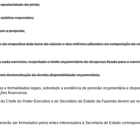
 oportunidade do pleito;
e público esperados;
tam a proposta;
ão da respectiva data base do cálculo e dos critérios utilizados na composição do
a cada exercício, respeitado o limite orçamentário de despesas fixado para o exerc
 com demonstração da devida disponibilidade orçamentária.
s e formalidades legais, sobretudo a existência de previsão orçamentária e dispo
ções financeiras.
do Chefe do Poder Executivo e do Secretário de Estado da Fazenda devem ser rem
deverão ser formulados pelos entes interessados à Secretaria de Estado correspon