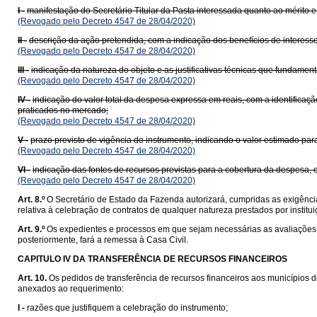
I -
manifestação do Secretário Titular da Pasta interessada quanto ao mérito e
(Revogado pelo Decreto 4547 de 28/04/2020)
II -
descrição da ação pretendida, com a indicação dos benefícios de interess
(Revogado pelo Decreto 4547 de 28/04/2020)
III -
indicação da natureza do objeto e as justificativas técnicas que fundamen
(Revogado pelo Decreto 4547 de 28/04/2020)
IV -
indicação do valor total da despesa expressa em reais, com a identificaç
praticados no mercado;
(Revogado pelo Decreto 4547 de 28/04/2020)
V -
prazo previsto de vigência do instrumento, indicando o valor estimado par
(Revogado pelo Decreto 4547 de 28/04/2020)
VI -
indicação das fontes de recursos previstas para a cobertura da despesa,
(Revogado pelo Decreto 4547 de 28/04/2020)
Art. 8.º
O Secretário de Estado da Fazenda autorizará, cumpridas as exigência
relativa à celebração de contratos de qualquer natureza prestados por institui
Art. 9.º
Os expedientes e processos em que sejam necessárias as avaliações 
posteriormente, fará a remessa à Casa Civil.
CAPITULO IV
DA TRANSFERÊNCIA DE RECURSOS FINANCEIROS
Art. 10.
Os pedidos de transferência de recursos financeiros aos municípios 
anexados ao requerimento:
I -
razões que justifiquem a celebração do instrumento;