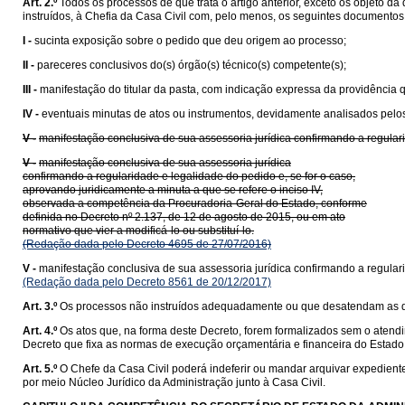
Art. 2.º
Todos os processos de que trata o artigo anterior, exceto os objeto d
instruídos, à Chefia da Casa Civil com, pelo menos, os seguintes documentos
I -
sucinta exposição sobre o pedido que deu origem ao processo;
II -
pareceres conclusivos do(s) órgão(s) técnico(s) competente(s);
III -
manifestação do titular da pasta, com indicação expressa da providência 
IV -
eventuais minutas de atos ou instrumentos, devidamente analisados pelo
V -
manifestação conclusiva de sua assessoria jurídica confirmando a regularid
V -
manifestação conclusiva de sua assessoria jurídica
confirmando a regularidade e legalidade do pedido e, se for o caso,
aprovando juridicamente a minuta a que se refere o inciso IV,
observada a competência da Procuradoria-Geral do Estado, conforme
definida no Decreto nº 2.137, de 12 de agosto de 2015, ou em ato
normativo que vier a modificá-lo ou substituí-lo.
(Redação dada pelo Decreto 4695 de 27/07/2016)
V -
manifestação conclusiva de sua assessoria jurídica confirmando a regularid
(Redação dada pelo Decreto 8561 de 20/12/2017)
Art. 3.º
Os processos não instruídos adequadamente ou que desatendam as dis
Art. 4.º
Os atos que, na forma deste Decreto, forem formalizados sem o aten
Decreto que fixa as normas de execução orçamentária e financeira do Estado
Art. 5.º
O Chefe da Casa Civil poderá indeferir ou mandar arquivar expedient
por meio Núcleo Jurídico da Administração junto à Casa Civil.