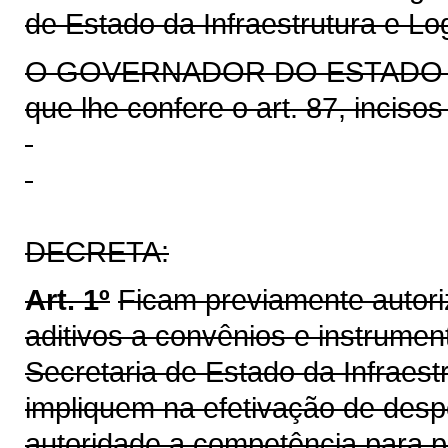
de Estado da Infraestrutura e Log
O GOVERNADOR DO ESTADO DO 
que lhe confere o art. 87, incisos
DECRETA:
Art. 1º
Ficam previamente autor
aditivos a convênios e instrumen
Secretaria de Estado da Infraest
impliquem na efetivação de desp
autoridade a competência para pr