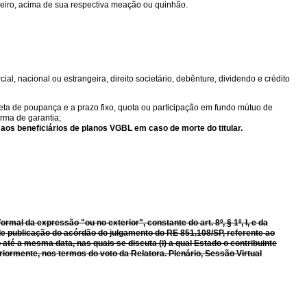
deiro, acima de sua respectiva meação ou quinhão.
al, nacional ou estrangeira, direito societário, debênture, dividendo e crédito
neta de poupança e a prazo fixo, quota ou participação em fundo mútuo de
orma de garantia;
aos beneficiários de planos VGBL em caso de morte do titular.
formal da expressão "ou no exterior", constante do art.
8º, § 1º, I, e da
a de publicação do acórdão do julgamento do RE 851.108/SP, referente ao
até a mesma data, nas quais se discuta (i) a qual Estado o contribuinte
riormente, nos termos do voto da Relatora. Plenário, Sessão Virtual