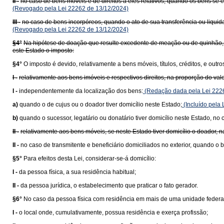
II -
no caso de bens móveis e de direitos a eles relativos, quando os bens se en
(Revogado pela Lei 22262 de 13/12/2024)
III -
no caso de bens incorpóreos, quando o ato de sua transferência ou liquidaç
(Revogado pela Lei 22262 de 13/12/2024)
§4°
Na hipótese de doação que resulte excedente de meação ou de quinhão, em
este Estado o imposto:
§4°
O imposto é devido, relativamente a bens móveis, títulos, créditos, e out
I -
relativamente aos bens imóveis e respectivos direitos, na proporção do valo
I -
independentemente da localização dos bens:
(Redação dada pela Lei 222
a)
quando o de cujus ou o doador tiver domicílio neste Estado;
(Incluído pela
b)
quando o sucessor, legatário ou donatário tiver domicílio neste Estado, no c
II -
relativamente aos bens móveis, se neste Estado tiver domicílio o doador, n
II -
no caso de transmitente e beneficiário domiciliados no exterior, quando o 
§5°
Para efeitos desta Lei, considerar-se-á domicílio:
I -
da pessoa física, a sua residência habitual;
II -
da pessoa jurídica, o estabelecimento que praticar o fato gerador.
§6°
No caso da pessoa física com residência em mais de uma unidade federa
I -
o local onde, cumulativamente, possua residência e exerça profissão;