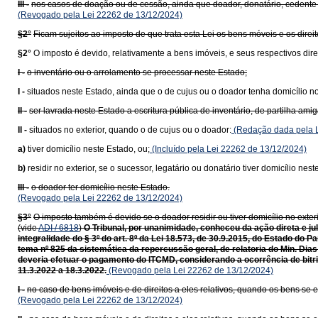
III -
nos casos de doação ou de cessão, ainda que doador, donatário, cedente 
(Revogado pela Lei 22262 de 13/12/2024)
§2°
Ficam sujeitos ao imposto de que trata esta Lei os bens móveis e os direi
§2°
O imposto é devido, relativamente a bens imóveis, e seus respectivos dire
I -
o inventário ou o arrolamento se processar neste Estado;
I -
situados neste Estado, ainda que o de cujus ou o doador tenha domicílio no 
II -
ser lavrada neste Estado a escritura pública de inventário, de partilha am
II -
situados no exterior, quando o de cujus ou o doador:
(Redação dada pela L
a)
tiver domicílio neste Estado, ou;
(Incluído pela Lei 22262 de 13/12/2024)
b)
residir no exterior, se o sucessor, legatário ou donatário tiver domicílio nest
III -
o doador ter domicílio neste Estado.
(Revogado pela Lei 22262 de 13/12/2024)
§3°
O imposto também é devido se o doador residir ou tiver domicílio no exteri
(vide
ADI / 6818
)
O Tribunal, por unanimidade, conheceu da ação direta e ju
integralidade do § 3º do art. 8º da Lei 18.573, de 30.9.2015, do Estado do
tema nº 825 da sistemática da repercussão geral, de relatoria do Min. Dias
deveria efetuar o pagamento do ITCMD, considerando a ocorrência de bitrib
11.3.2022 a 18.3.2022.
(Revogado pela Lei 22262 de 13/12/2024)
I -
no caso de bens imóveis e de direitos a eles relativos, quando os bens se e
(Revogado pela Lei 22262 de 13/12/2024)