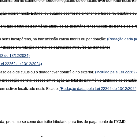
contrarem no exterior e o herdeiro, legatário ou donatário tiver domicílio neste Es
ão ocorrer neste Estado, ou quando ocorrer no exterior e o herdeiro, legatário ou 
 que o total do patrimônio atribuído ao donatário for composto de bens e de dire
ros bens incorpóreos, na transmissão causa mortis ou por doação:
(Redação dada pe
r desses em relação ao total do patrimônio atribuído ao donatário;
62 de 13/12/2024)
 Lei 22262 de 13/12/2024)
aso de o de cujus ou o doador tiver domicílio no exterior;
(Incluído pela Lei 22262
a proporção do total desses em relação ao total do patrimônio atribuído ao donatár
bem estiver localizado neste Estado.
(Redação dada pela Lei 22262 de 13/12/2024
da, presume-se como domicílio tributário para fins de pagamento do ITCMD: