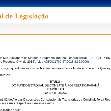
o Min. Alexandre de Moraes, o Supremo Tribunal Federal decidiu: "JULGO EXTINTO
de Processo Civil de 2015".
(vide ADI/0011769-57.2018.8.16.0000)
sposição quanto ao Imposto sobre Transmissão Causa Mortis e Doação de Quaisque
nte lei:
TÍTULO I
DO FUNDO ESTADUAL DE COMBATE À POBREZA DO PARANÁ
CAPÍTULO I
DA INSTITUIÇÃO
t. 82 do Ato das Disposições Constitucionais Transitórias da Constituição da Rep
 e as suas respectivas causas e efeitos.
plicados para: