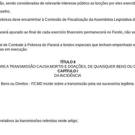
 sendo consideradas de relevante interesse público as funções por eles exercid
nselho.
eza deve encaminhar à Comissão de Fiscalização da Assembleia Legislativa do P
aná apurado ao final de cada exercício financeiro permanecerá no Fundo, não se ap
l de Combate à Pobreza do Paraná a fundos especiais que tenham empenhado e li
bras em execução.
TÍTULO II
RE A TRANSMISSÃO CAUSA MORTIS E DOAÇÕES, DE QUAISQUER BENS OU D
CAPÍTULO I
DA INCIDÊNCIA
s ou Direitos - ITCMD incide sobre a transmissão pela via sucessória legítima ou
 relativos às transmissões referidas neste artigo;