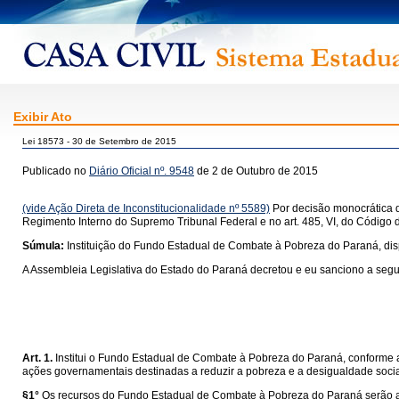
Exibir Ato
Lei 18573 - 30 de Setembro de 2015
Publicado no
Diário Oficial nº. 9548
de 2 de Outubro de 2015
(vide Ação Direta de Inconstitucionalidade nº 5589)
Por decisão monocrática d
Regimento Interno do Supremo Tribunal Federal e no art. 485, VI, do Código 
Súmula:
Instituição do Fundo Estadual de Combate à Pobreza do Paraná, di
A Assembleia Legislativa do Estado do Paraná decretou e eu sanciono a segui
Art. 1.
Institui o Fundo Estadual de Combate à Pobreza do Paraná, conforme ar
ações governamentais destinadas a reduzir a pobreza e a desigualdade social
§1°
Os recursos do Fundo Estadual de Combate à Pobreza do Paraná serão a