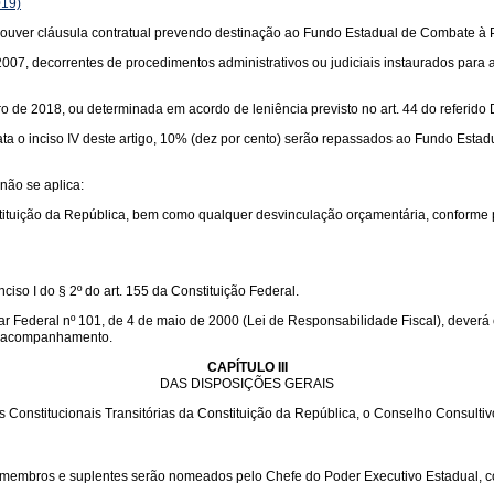
019)
houver cláusula contratual prevendo destinação ao Fundo Estadual de Combate à
de 2007, decorrentes de procedimentos administrativos ou judiciais instaurados para
ro de 2018, ou determinada em acordo de leniência previsto no art. 44 do referido 
ata o inciso IV deste artigo, 10% (dez por cento) serão repassados ao Fundo Estadua
 não se aplica:
onstituição da República, bem como qualquer desvinculação orçamentária, conforme 
iso I do § 2º do art. 155 da Constituição Federal.
ar Federal nº 101, de 4 de maio de 2000 (Lei de Responsabilidade Fiscal), deverá
al acompanhamento.
CAPÍTULO III
DAS DISPOSIÇÕES GERAIS
ições Constitucionais Transitórias da Constituição da República, o Conselho Cons
 membros e suplentes serão nomeados pelo Chefe do Poder Executivo Estadual, c