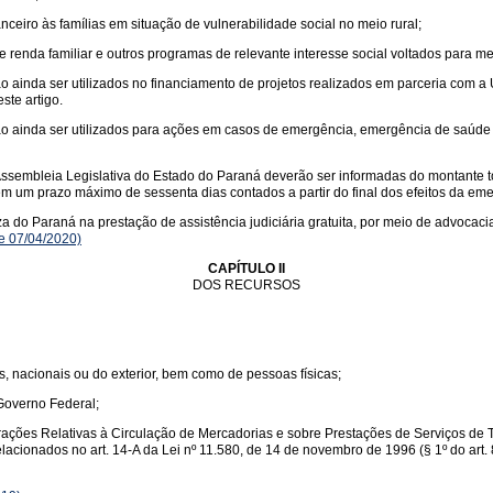
anceiro às famílias em situação de vulnerabilidade social no meio rural;
 renda familiar e outros programas de relevante interesse social voltados para me
nda ser utilizados no financiamento de projetos realizados em parceria com a Un
ste artigo.
ainda ser utilizados para ações em casos de emergência, emergência de saúde p
sembleia Legislativa do Estado do Paraná deverão ser informadas do montante 
m um prazo máximo de sessenta dias contados a partir do final dos efeitos da em
o Paraná na prestação de assistência judiciária gratuita, por meio de advocacia da
de 07/04/2020)
CAPÍTULO II
DOS RECURSOS
, nacionais ou do exterior, bem como de pessoas físicas;
Governo Federal;
rações Relativas à Circulação de Mercadorias e sobre Prestações de Serviços de T
lacionados no art. 14-A da Lei nº 11.580, de 14 de novembro de 1996 (§ 1º do art.