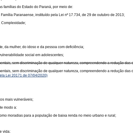
as famílias do Estado do Paraná, por meio de:
 Família Paranaense, instituído pela Lei nº 17.734, de 29 de outubro de 2013;
a Complexidade;
nte, da mulher, do idoso e da pessoa com deficiência;
vulnerabilidade social em adolescentes;
entais, sem discriminação de qualquer natureza, compreendendo a redução das de
mentais, sem discriminação de qualquer natureza, compreendendo a redução das d
la Lei 20171 de 07/04/2020)
os mais vulneráveis;
 de modo a:
como moradias para a população de baixa renda no meio urbano e rural;
e vida;