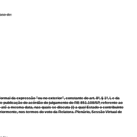
caso de:
formal da expressão "ou no exterior", constante do art.
8º, § 1º, I, e da
a de publicação do acórdão do julgamento do RE 851.108/SP, referente ao
até a mesma data, nas quais se discuta (i) a qual Estado o contribuinte
riormente, nos termos do voto da Relatora. Plenário, Sessão Virtual
de