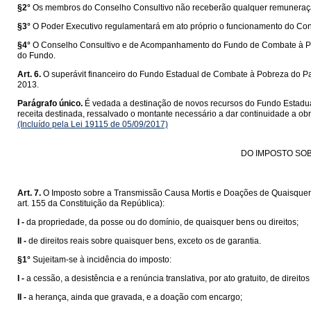
§2°
Os membros do Conselho Consultivo não receberão qualquer remuneração,
§3°
O Poder Executivo regulamentará em ato próprio o funcionamento do Co
§4°
O Conselho Consultivo e de Acompanhamento do Fundo de Combate à Pobr
do Fundo.
Art. 6.
O superávit financeiro do Fundo Estadual de Combate à Pobreza do Par
2013.
Parágrafo único.
É vedada a destinação de novos recursos do Fundo Estadua
receita destinada, ressalvado o montante necessário a dar continuidade a o
(Incluído pela Lei 19115 de 05/09/2017)
DO IMPOSTO SOB
Art. 7.
O Imposto sobre a Transmissão Causa Mortis e Doações de Quaisquer Ben
art. 155 da Constituição da República):
I -
da propriedade, da posse ou do domínio, de quaisquer bens ou direitos;
II -
de direitos reais sobre quaisquer bens, exceto os de garantia.
§1°
Sujeitam-se à incidência do imposto:
I -
a cessão, a desistência e a renúncia translativa, por ato gratuito, de direitos
II -
a herança, ainda que gravada, e a doação com encargo;