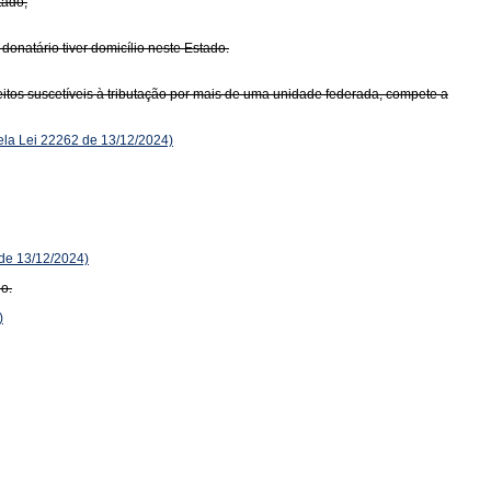
tado;
donatário tiver domicílio neste Estado.
itos suscetíveis à tributação por mais de uma unidade federada, compete a
la Lei 22262 de 13/12/2024)
 de 13/12/2024)
io.
)