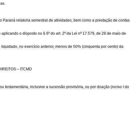
as.
araná relatoria semestral de atividades, bem como a prestação de contas
licando o disposto no § 6º do art. 2º da Lei nº 17.579, de 28 de maio de
quidado, no exercício anterior, menos de 50% (cinquenta por cento) da
IREITOS – ITCMD
 testamentária, inclusive a sucessão provisória, ou por doação (inciso I do