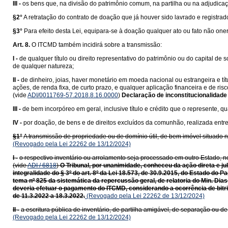
III -
os bens que, na divisão do patrimônio comum, na partilha ou na adjudica
§2°
A retratação do contrato de doação que já houver sido lavrado e registr
§3°
Para efeito desta Lei, equipara-se à doação qualquer ato ou fato não one
Art. 8.
O ITCMD também incidirá sobre a transmissão:
I -
de qualquer título ou direito representativo do patrimônio ou do capital de 
de qualquer natureza;
II -
de dinheiro, joias, haver monetário em moeda nacional ou estrangeira e tí
ações, de renda fixa, de curto prazo, e qualquer aplicação financeira e de ri
(vide
ADI/0011769-57.2018.8.16.0000
)
Declaração de inconstitucionalidade
III -
de bem incorpóreo em geral, inclusive título e crédito que o represente, qu
IV -
por doação, de bens e de direitos excluídos da comunhão, realizada entr
§1°
A transmissão de propriedade ou de domínio útil, de bem imóvel situado nes
(Revogado pela Lei 22262 de 13/12/2024)
I -
o respectivo inventário ou arrolamento seja processado em outro Estado, no 
(vide
ADI / 6818
)
O Tribunal, por unanimidade, conheceu da ação direta e ju
integralidade do § 3º do art. 8º da Lei 18.573, de 30.9.2015, do Estado do
tema nº 825 da sistemática da repercussão geral, de relatoria do Min. Dias
deveria efetuar o pagamento do ITCMD, considerando a ocorrência de bitrib
de 11.3.2022 a 18.3.2022.
(Revogado pela Lei 22262 de 13/12/2024)
II -
a escritura pública de inventário, de partilha amigável, de separação ou d
(Revogado pela Lei 22262 de 13/12/2024)