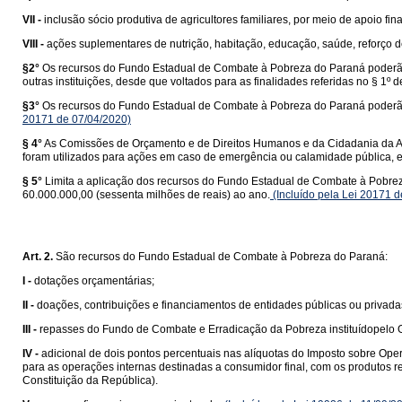
VII -
inclusão sócio produtiva de agricultores familiares, por meio de apoio fin
VIII -
ações suplementares de nutrição, habitação, educação, saúde, reforço de
§2°
Os recursos do Fundo Estadual de Combate à Pobreza do Paraná poderão ai
outras instituições, desde que voltados para as finalidades referidas no § 1º de
§3°
Os recursos do Fundo Estadual de Combate à Pobreza do Paraná poderão 
20171 de 07/04/2020)
§ 4°
As Comissões de Orçamento e de Direitos Humanos e da Cidadania da As
foram utilizados para ações em caso de emergência ou calamidade pública, e
§ 5°
Limita a aplicação dos recursos do Fundo Estadual de Combate à Pobreza d
60.000.000,00 (sessenta milhões de reais) ao ano.
(Incluído pela Lei 20171 
Art. 2.
São recursos do Fundo Estadual de Combate à Pobreza do Paraná:
I -
dotações orçamentárias;
II -
doações, contribuições e financiamentos de entidades públicas ou privadas
III -
repasses do Fundo de Combate e Erradicação da Pobreza instituídopelo 
IV -
adicional de dois pontos percentuais nas alíquotas do Imposto sobre Ope
para as operações internas destinadas a consumidor final, com os produtos re
Constituição da República).