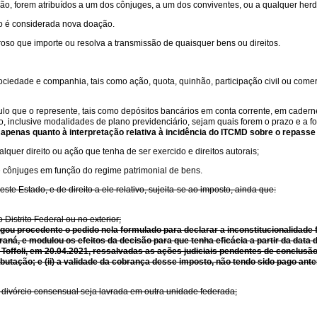
ção, forem atribuídos a um dos cônjuges, a um dos conviventes, ou a qualquer her
ado é considerada nova doação.
roso que importe ou resolva a transmissão de quaisquer bens ou direitos.
sociedade e companhia, tais como ação, quota, quinhão, participação civil ou comerci
tulo que o represente, tais como depósitos bancários em conta corrente, em cader
sco, inclusive modalidades de plano previdenciário, sejam quais forem o prazo e a f
 apenas quanto à interpretação relativa à incidência do ITCMD sobre o repasse 
alquer direito ou ação que tenha de ser exercido e direitos autorais;
e cônjuges em função do regime patrimonial de bens.
te Estado, e de direito a ele relativo, sujeita-se ao imposto, ainda que:
Distrito Federal ou no exterior;
lgou procedente o pedido nela formulado para declarar a inconstitucionalidade 
 Paraná, e modulou os efeitos da decisão para que tenha eficácia a partir da dat
 Toffoli, em 20.04.2021, ressalvadas as ações judiciais pendentes de conclusão 
utação; e (ii) a validade da cobrança desse imposto, não tendo sido pago ante
e divórcio consensual seja lavrada em outra unidade federada;