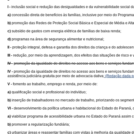
I -
inclusão social e redução das desigualdades e da vulnerabilidade social d
a)
concessão direta de benefícios às famílias, inclusive por meio do Programa
b)
promoção das Redes de Proteção Social Básica e Especial de Média e Alt
c)
subsídio de gastos com energia elétrica de famílias de baixa renda;
d)
programas na área de segurança alimentar e nutricional;
II -
proteção integral, defesa e garantia dos direitos da criança e do adolesce
III -
redução, por meio da aprendizagem, dos efeitos das situações de risco e 
IV -
promoção da igualdade de direitos no acesso aos bens e serviços fundam
IV -
promoção da igualdade de direitos no acesso aos bens e serviços funda
assistência judiciária gratuita por meio de advocacia dativa;
(Redação dada pe
V -
fomento ao trabalho, emprego e renda, por meio de:
a)
qualificação social e profissional do indivíduo;
b)
inserção de trabalhadores no mercado de trabalho, priorizando os segment
VI -
desenvolvimento da política urbana e habitacional do Estado do Paraná,
a)
viabilizar programa de acessibilidade urbana no Estado do Paraná assim 
b)
promover a regularização fundiária;
c)
urbanizar áreas e reassentar famílias com vistas à melhoria da qualidade d