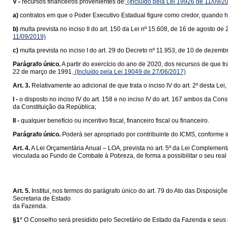
V -
recursos financeiros provenientes de:
(Incluído pela Lei 19926 de 11/09/2
a)
contratos em que o Poder Executivo Estadual figure como credor, quando 
b)
multa prevista no inciso II do art. 150 da Lei nº 15.608, de 16 de agosto 
11/09/2019)
c)
multa prevista no inciso I do art. 29 do Decreto nº 11.953, de 10 de dezemb
Parágrafo único.
A partir do exercício do ano de 2020, dos recursos de que tr
22 de março de 1991.
(Incluído pela Lei 19049 de 27/06/2017)
Art. 3.
Relativamente ao adicional de que trata o inciso IV do art. 2º desta Lei,
I -
o disposto no inciso IV do art. 158 e no inciso IV do art. 167 ambos da C
da Constituição da República;
II -
qualquer benefício ou incentivo fiscal, financeiro fiscal ou financeiro.
Parágrafo único.
Poderá ser apropriado por contribuinte do ICMS, conforme inc
Art. 4.
A Lei Orçamentária Anual – LOA, prevista no art. 5º da Lei Complement
vinculada ao Fundo de Combate à Pobreza, de forma a possibilitar o seu re
Art. 5.
Institui, nos termos do parágrafo único do art. 79 do Ato das Dispos
Secretaria de Estado
da Fazenda.
§1°
O Conselho será presidido pelo Secretário de Estado da Fazenda e seus