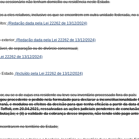
ou cessionário não tenham domicílio ou residência neste Estado.
tos a eles relativos, inclusive os que se encontrem em outra unidade federada, no 
itos:
(Redação dada pela Lei 22262 de 13/12/2024)
exterior;
(Redação dada pela Lei 22262 de 13/12/2024)
igável, de separação ou de divórcio consensual;
ei 22262 de 13/12/2024)
e Estado.
(Incluído pela Lei 22262 de 13/12/2024)
or, ou se o de cujus era residente ou teve seu inventário processado fora do país:
lgou procedente o pedido nela formulado para declarar a inconstitucionalidade 
 Paraná, e modulou os efeitos da decisão para que tenha eficácia a partir da dat
 Toffoli, em 20.04.2021, ressalvadas as ações judiciais pendentes de conclusão 
utação; e (ii) a validade da cobrança desse imposto, não tendo sido pago ante
ncontrarem no território do Estado;