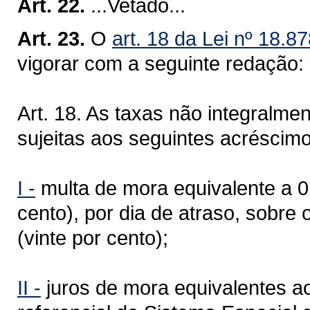
Art. 22.
...Vetado...
Art. 23.
O
art. 18 da Lei nº 18.
vigorar com a seguinte redação:
Art. 18. As taxas não integralme
sujeitas aos seguintes acréscimo
I -
multa de mora equivalente a 0,
cento), por dia de atraso, sobre o
(vinte por cento);
II -
juros de mora equivalentes ao