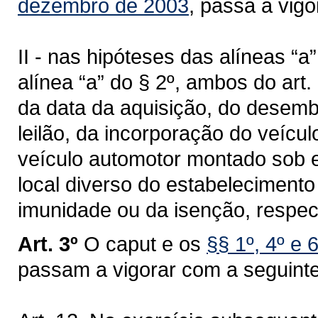
dezembro de 2003
, passa a vig
II - nas hipóteses das alíneas “a”, 
alínea “a” do § 2º, ambos do art. 
da data da aquisição, do desem
leilão, da incorporação do veícu
veículo automotor montado sob 
local diverso do estabelecimento
imunidade ou da isenção, respec
Art. 3º
O caput e os
§§ 1º, 4º e 
passam a vigorar com a seguint