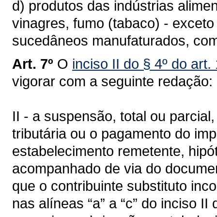
d) produtos das indústrias alimen
vinagres, fumo (tabaco) - exceto
sucedâneos manufaturados, co
Art. 7º
O
inciso II do § 4º do art
vigorar com a seguinte redação:
II - a suspensão, total ou parcia
tributária ou o pagamento do im
estabelecimento remetente, hipó
acompanhado de via do document
que o contribuinte substituto in
nas alíneas “a” a “c” do inciso II