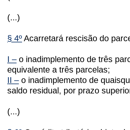
(...)
§ 4º
Acarretará rescisão do parc
I –
o inadimplemento de três parc
equivalente a três parcelas;
II –
o inadimplemento de quaisque
saldo residual, por prazo superio
(...)