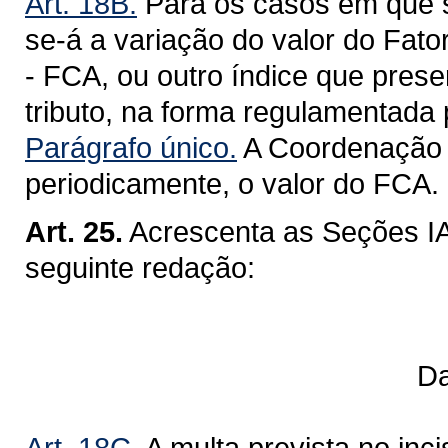
Art. 18B.
Para os casos em que se 
se-á a variação do valor do Fat
- FCA, ou outro índice que pres
tributo, na forma regulamentada 
Parágrafo único.
A Coordenação d
periodicamente, o valor do FCA.
Art. 25.
Acrescenta as Seções IA
seguinte redação:
Da Redução d
Art. 18C.
A multa prevista no inci