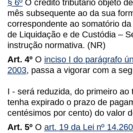
§ 6º
O crédito tributário objeto d
mês subsequente ao da sua forma
correspondente ao somatório da 
de Liquidação e de Custódia – Se
instrução normativa. (NR)
Art. 4º
O
inciso I do parágrafo ún
2003
, passa a vigorar com a seg
I - será reduzida, do primeiro ao
tenha expirado o prazo de pagame
centésimos por cento) do valor d
Art. 5º
O
art. 19 da Lei nº 14.26