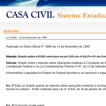
Exibir Ato
Lei 11580 - 14 de Novembro de 1996
o
Publicado no Diário Oficial n
. 4885 de 14 de Novembro de 1996
Súmula:
Dispõe sobre o ICMS, com base no art. 155, inc. II, §§ 2º e 3º, da C
Súmula:
Dispõe sobre o Imposto sobre Operações relativas à Circulação de M
Constituição Federal e na Lei Complementar Federal nº 87, de 13 de setembr
A Assembléia Legislativa do Estado do Paraná decretou e eu sanciono a segui
Art. 1º
Esta Lei dispõe quanto ao imposto sobre operações relativas à circul
iniciem no exterior - ICMS, instituído pela Lei nº. 8.933, de 26 de janeiro de 
Art. 2º
O imposto incide sobre: