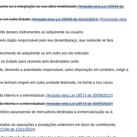
sumo ou à integração ao seu ativo imobilizado;
(Incluído pela Lei 20949 de
do em outro Estado.
(Incluído pela Lei 20949 de 31/12/2021)
(Revogado pela
nto desses instrumentos ao adquirente ou usuário.
a pelo órgão responsável pelo seu desembaraço, que somente se fará
elecimento do adquirente ou em outro por ele indicado.
no Estado para revenda sem destinatário certo.
, devendo a autoridade responsável, salvo disposição em contrário, exigir a
 que tenham origem em outra unidade federada, na forma e nos casos
 interna e a interestadual.
(Incluído pela Lei 18573 de 30/09/2015)
 interna e a interestadual.
(Incluído pela Lei 18573 de 30/09/2015)
rritório paranaense de mercadoria destinada à comercialização ou à
lativo às operações e prestações anteriores em favor do contribuinte,
 22190 de 13/11/2024)