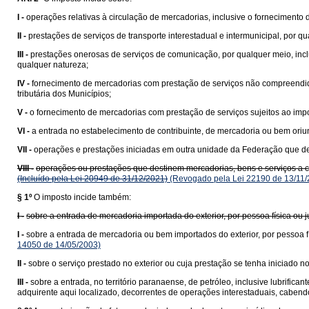
I -
operações relativas à circulação de mercadorias, inclusive o fornecimento
II -
prestações de serviços de transporte interestadual e intermunicipal, por q
III -
prestações onerosas de serviços de comunicação, por qualquer meio, incl
qualquer natureza;
IV -
fornecimento de mercadorias com prestação de serviços não compreend
tributária dos Municípios;
V -
o fornecimento de mercadorias com prestação de serviços sujeitos ao impo
VI -
a entrada no estabelecimento de contribuinte, de mercadoria ou bem ori
VII -
operações e prestações iniciadas em outra unidade da Federação que des
VIII -
operações ou prestações que destinem mercadorias, bens e serviços a con
(Incluído pela Lei 20949 de 31/12/2021)
(Revogado pela Lei 22190 de 13/11/
§ 1º
O imposto incide também:
I -
sobre a entrada de mercadoria importada do exterior, por pessoa física ou
I -
sobre a entrada de mercadoria ou bem importados do exterior, por pessoa fí
14050 de 14/05/2003)
II -
sobre o serviço prestado no exterior ou cuja prestação se tenha iniciado no 
III -
sobre a entrada, no território paranaense, de petróleo, inclusive lubrific
adquirente aqui localizado, decorrentes de operações interestaduais, cabend