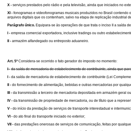
X -
serviços prestados pelo rádio e pela televisão, ainda que iniciados no exte
XI -
fonogramas e videofonogramas musicais produzidos no Brasil contendo obra
arquivos digitais que os contenham, salvo na etapa de replicação industrial de 
Parágrafo único.
Equipara-se às operações de que trata o inciso II a saída de
I -
empresa comercial exportadora, inclusive tradings ou outro estabelecime
II -
armazém alfandegado ou entreposto aduaneiro.
Art. 5º
Considera-se ocorrido o fato gerador do imposto no momento:
I -
da saída de mercadoria de estabelecimento de contribuinte, ainda que para
I -
da saída de mercadoria de estabelecimento de contribuinte (Lei Compleme
II -
do fornecimento de alimentação, bebidas e outras mercadorias por qualqu
III -
da transmissão a terceiro de mercadoria depositada em armazém geral ou
IV -
da transmissão de propriedade de mercadoria, ou de título que a represen
V -
do início da prestação de serviços de transporte interestadual e intermunic
VI -
do ato final do transporte iniciado no exterior;
VII -
das prestações onerosas de serviços de comunicação, feitas por qualquer