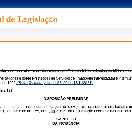
onstituição Federal e na Lei Complementar nº. 87, de 13 de setembro de 1996 e ado
ercadorias e sobre Prestações de Serviços de Transporte Interestadual e Intermun
o de 1996.
(Redação dada pela Lei 22190 de 13/11/2024)
nte Lei:
DISPOSIÇÃO PRELIMINAR
ação de mercadorias e sobre prestações de serviços de transporte interestadual e 
1989, com base no art. 155, inc. II, §§ 2º e 3º, da Constituição Federal e na Lei Co
CAPÍTULO I
DA INCIDÊNCIA