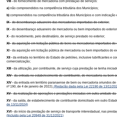
VIII -
do fornecimento de mercadoria com prestação de serviços:
a)
não compreendidos na competência tributária dos Municípios;
b)
compreendidos na competência tributária dos Municípios e com indicação e
IX -
do desembaraço aduaneiro das mercadorias importadas do exterior;
IX -
do desembaraço aduaneiro de mercadoria ou bem importados do exterior
X -
do recebimento, pelo destinatário, de serviço prestado no exterior;
XI -
da aquisição em licitação pública de bens ou mercadorias importados do
XI -
da aquisição em licitação pública de mercadoria ou bem importados do e
XII -
da entrada no território do Estado de petróleo, inclusive lubrificantes e
comercialização;
XIII -
da utilização, por contribuinte, de serviço cuja prestação se tenha ini
XIV -
da entrada no estabelecimento de contribuinte, de mercadoria ou bem 
XIV -
da entrada em território paranaense de bem ou mercadoria oriundos de 
nº 190, de 4 de janeiro de 2022);
(Redação dada pela Lei 22190 de 13/11/20
XV -
da realização de operações e prestações iniciadas em outra unidade da 
XV -
da saída, de estabelecimento de contribuinte domiciliado em outro Estad
de 13/11/2024)
XVI -
do início da prestação de serviço de transporte interestadual, nas pre
(Incluído pela Lei 20949 de 31/12/2021)