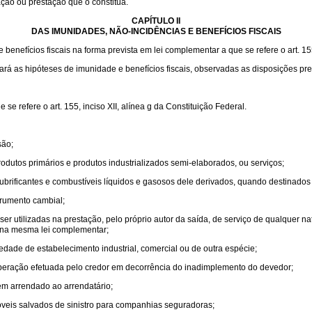
ação ou prestação que o constitua.
CAPÍTULO II
DAS IMUNIDADES, NÃO-INCIDÊNCIAS E BENEFÍCIOS FISCAIS
enefícios fiscais na forma prevista em lei complementar a que se refere o art. 155,
lará as hipóteses de imunidade e benefícios fiscais, observadas as disposições pre
e refere o art. 155, inciso XII, alínea g da Constituição Federal.
são;
odutos primários e produtos industrializados semi-elaborados, ou serviços;
e lubrificantes e combustíveis líquidos e gasosos dele derivados, quando destinados
trumento cambial;
r utilizadas na prestação, pelo próprio autor da saída, de serviço de qualquer n
s na mesma lei complementar;
edade de estabelecimento industrial, comercial ou de outra espécie;
 operação efetuada pelo credor em decorrência do inadimplemento do devedor;
m arrendado ao arrendatário;
veis salvados de sinistro para companhias seguradoras;