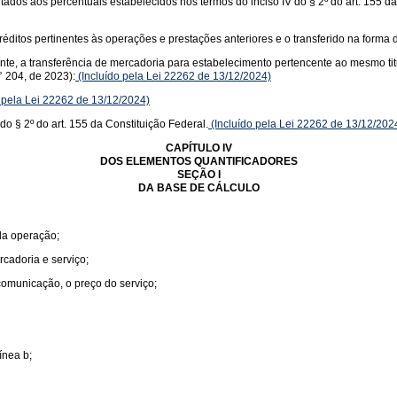
itados aos percentuais estabelecidos nos termos do inciso IV do § 2º do art. 155 d
éditos pertinentes às operações e prestações anteriores e o transferido na forma d
uinte, a transferência de mercadoria para estabelecimento pertencente ao mesmo ti
 204, de 2023):
(Incluído pela Lei 22262 de 13/12/2024)
 pela Lei 22262 de 13/12/2024)
do § 2º do art. 155 da Constituição Federal.
(Incluído pela Lei 22262 de 13/12/202
CAPÍTULO IV
DOS ELEMENTOS QUANTIFICADORES
SEÇÃO I
DA BASE DE CÁLCULO
 da operação;
rcadoria e serviço;
 comunicação, o preço do serviço;
ínea b;