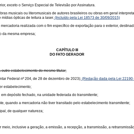
rior, exceto o Serviço Especial de Televisão por Assinatura.
s musicais ou literomusicais de autores brasileiros ou obras em geral interpretad
mídias ópticas de leitura a laser.
(Incluído pela Lei 18573 de 30/09/2015)
 mercadoria realizada com o fim específico de exportação para o exterior, destinad
nto da mesma empresa;
CAPÍTULO III
DO FATO GERADOR
 outro estabelecimento do mesmo titular;
ntar Federal nº 204, de 28 de dezembro de 2023);
(Redação dada pela Lei 22190 
er estabelecimento;
 em depósito fechado, na unidade federada do transmitente;
te, quando a mercadoria não tiver transitado pelo estabelecimento transmitente;
ipal, de qualquer natureza;
 meio, inclusive a geração, a emissão, a recepção, a transmissão, a retransmiss