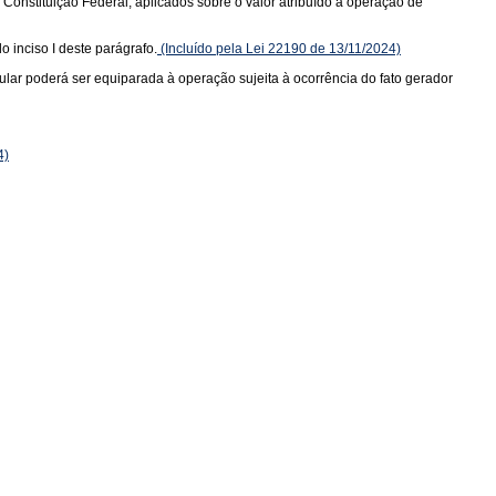
a Constituição Federal, aplicados sobre o valor atribuído à operação de
o inciso I deste parágrafo.
(Incluído pela Lei 22190 de 13/11/2024)
tular poderá ser equiparada à operação sujeita à ocorrência do fato gerador
4)