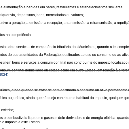
 de alimentação e bebidas em bares, restaurantes e estabelecimentos similares;
ualquer via, de pessoas, bens, mercadorias ou valores;
usive a geração, a emissão, a recepção, a transmissão, a retransmissão, a repet
idos na competência
sto sobre serviços, de competência tributária dos Municípios, quando a lei comple
undos de outras unidades da Federação, destinados ao uso ou consumo ou ao ativ
tinem bens e serviços a consumidor final não contribuinte do imposto localizado 
sumidor final domiciliado ou estabelecido em outro Estado, em relação à diferença
2024)
 jurídica, ainda quando se tratar de bem destinado a consumo ou ativo permanente
sica ou jurídica, ainda que não seja contribuinte habitual do imposto, qualquer qu
exterior;
antes e combustíveis líquidos e gasosos dele derivados, e de energia elétrica, quan
o o imposto a este Estado.