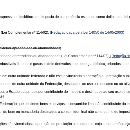
xpressa de incidência do imposto de competência estadual, como definido na lei 
 (Lei Complementar nº 114/02);
(Redação dada pela Lei 14050 de 14/05/2003)
 exterior apreendidos ou abandonados;
xterior e apreendidos ou abandonados (Lei Complementar nº 114/02);
(Redação da
 combustíveis líquidos e gasosos dele derivados, e de energia elétrica, oriundos de
ciado em outra unidade federada e não esteja vinculada a operação ou prestação su
oriundos de outra unidade da Federação, destinados ao uso ou consumo ou ao ati
outro Estado adquiridos por contribuinte do imposto e destinados ao seu uso ou 
24)
Federação que destinem bens e serviços a consumidor final não contribuinte do im
o, de bem ou mercadoria destinados a consumidor final não contribuinte do impost
stações não vinculadas a operação ou prestação subsequente, cujo tomador não seja