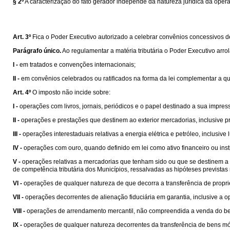
§ 2º
A caracterização do fato gerador independe da natureza jurídica da oper
Art. 3º
Fica o Poder Executivo autorizado a celebrar convênios concessivos de b
Parágrafo único.
Ao regulamentar a matéria tributária o Poder Executivo arro
I -
em tratados e convenções internacionais;
II -
em convênios celebrados ou ratificados na forma da lei complementar a que s
Art. 4º
O imposto não incide sobre:
I -
operações com livros, jornais, periódicos e o papel destinado a sua impres
II -
operações e prestações que destinem ao exterior mercadorias, inclusive pr
III -
operações interestaduais relativas a energia elétrica e petróleo, inclusiv
IV -
operações com ouro, quando definido em lei como ativo financeiro ou ins
V -
operações relativas a mercadorias que tenham sido ou que se destinem a se
de competência tributária dos Municípios, ressalvadas as hipóteses prevista
VI -
operações de qualquer natureza de que decorra a transferência de propri
VII -
operações decorrentes de alienação fiduciária em garantia, inclusive a
VIII -
operações de arrendamento mercantil, não compreendida a venda do be
IX -
operações de qualquer natureza decorrentes da transferência de bens mó