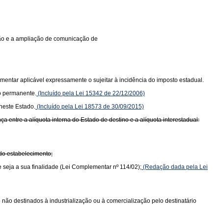
ição e a ampliação de comunicação de
mentar aplicável expressamente o sujeitar à incidência do imposto estadual.
o permanente.
(Incluído pela Lei 15342 de 22/12/2006)
neste Estado.
(Incluído pela Lei 18573 de 30/09/2015)
 entre a alíquota interna do Estado de destino e a alíquota interestadual:
 do estabelecimento;
e seja a sua finalidade (Lei Complementar nº 114/02);
(Redação dada pela Lei
do não destinados à industrialização ou à comercialização pelo destinatário