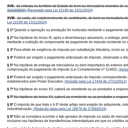
XVII -
da entrada no território do Estado de bem ou mercadoria oriundos de ou
31/12/2021)
(Revogado pela Lei 22190 de 13/11/2024)
XVIII -
da saída, de estabelecimento de contribuinte, de bem ou mercadoria de
Lei 22190 de 13/11/2024)
§ 1º
Quando a operação ou prestação for realizada mediante o pagamento de f
§ 2º
Na hipótese do inciso IX, após o desembaraço aduaneiro, a entrega, pel
mediante a exibição do comprovante de pagamento do imposto incidente no a
§ 3º
Para efeito de exigência do imposto por substituição tributária, inclui-
§ 4º
Poderá ser exigido o pagamento antecipado do imposto, observado o dis
§ 5º
Na hipótese de entrega de mercadoria ou bem importados do exterior ant
comprovação do pagamento do imposto (Lei Complementar nº 114/02).
(Inclu
§ 6º
Poderá ser exigido o pagamento antecipado do imposto correspondente à 
estabelecidos pelo Poder Executivo.
(Incluído pela Lei 17444 de 27/12/2012)
§ 7º
Na hipótese do inciso XV, caberá ao remetente ou ao prestador a responsa
§ 7º
Na hipótese do inciso XV, caberá ao remetente ou ao prestador a responsa
§ 8º
O imposto de que trata o § 6º deste artigo será exigido do adquirente,
industrialização.
(Redação dada pela Lei 18879 de 27/09/2016)
§ 9º
Não se considera ocorrido o fato gerador do imposto na saída de mercado
inclusive nas hipóteses de transferências interestaduais em que os créditos