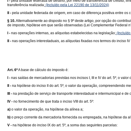
I -
pela unidade federada de destino, por meio de transferência de crédito, lim
transferência realizada;
(Incluído pela Lei 22190 de 13/11/2024)
II -
pela unidade federada de origem, em caso de diferença positiva entre os cr
§ 10.
Alternativamente ao disposto no § 9º deste artigo, por opção do contrib
de imposto, hipótese em que serão observadas (Lei Complementar Federal n°
I -
nas operações internas, as alíquotas estabelecidas na legislação;
(Incluído
II -
nas operações interestaduais, as alíquotas fixadas nos termos do inciso IV 
Art. 6º
A base de cálculo do imposto é:
I -
nas saídas de mercadorias previstas nos incisos I, III e IV do art. 5º, o valor
II -
na hipótese do inciso II do art. 5º, o valor da operação, compreendendo me
III -
na prestação de serviço de transporte interestadual e intermunicipal e de
IV -
no fornecimento de que trata o inciso VIII do art. 5º:
a)
o valor da operação, na hipótese da alínea a;
b)
o preço corrente da mercadoria fornecida ou empregada, na hipótese da al
V -
na hipótese do inciso IX do art. 5º, a soma das seguintes parcelas: