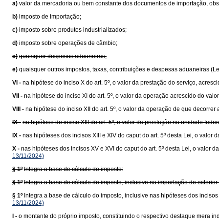
a)
valor da mercadoria ou bem constante dos documentos de importação, obser
b)
imposto de importação;
c)
imposto sobre produtos industrializados;
d)
imposto sobre operações de câmbio;
e)
quaisquer despesas aduaneiras;
e)
quaisquer outros impostos, taxas, contribuições e despesas aduaneiras (L
VI -
na hipótese do inciso X do art. 5º, o valor da prestação do serviço, acresc
VII -
na hipótese do inciso XI do art. 5º, o valor da operação acrescido do va
VIII -
na hipótese do inciso XII do art. 5º, o valor da operação de que decorrer 
IX -
na hipótese do inciso XIII do art. 5º, o valor da prestação na unidade fede
IX -
nas hipóteses dos incisos XIII e XIV do caput do art. 5º desta Lei, o val
X -
nas hipóteses dos incisos XV e XVI do caput do art. 5º desta Lei, o valo
13/11/2024)
§ 1º
Integra a base de cálculo do imposto:
§ 1º
Integra a base de cálculo do imposto, inclusive na importação do exteri
§ 1º
Integra a base de cálculo do imposto, inclusive nas hipóteses dos inciso
13/11/2024)
I -
o montante do próprio imposto, constituindo o respectivo destaque mera ind