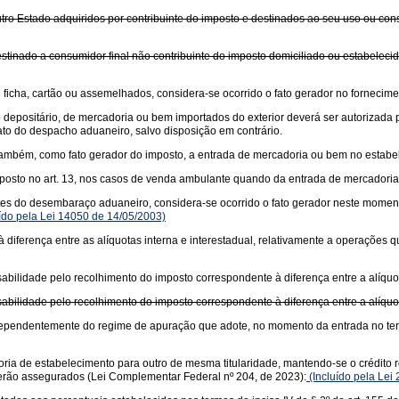
tro Estado adquiridos por contribuinte do imposto e destinados ao seu uso ou con
stinado a consumidor final não contribuinte do imposto domiciliado ou estabeleci
icha, cartão ou assemelhados, considera-se ocorrido o fato gerador no fornecime
o depositário, de mercadoria ou bem importados do exterior deverá ser autorizad
to do despacho aduaneiro, salvo disposição em contrário.
se, também, como fato gerador do imposto, a entrada de mercadoria ou bem no estab
posto no art. 13, nos casos de venda ambulante quando da entrada de mercadoria 
es do desembaraço aduaneiro, considera-se ocorrido o fato gerador neste momento
ído pela Lei 14050 de 14/05/2003)
diferença entre as alíquotas interna e interestadual, relativamente a operações
bilidade pelo recolhimento do imposto correspondente à diferença entre a alíquota
bilidade pelo recolhimento do imposto correspondente à diferença entre a alíquota
 independentemente do regime de apuração que adote, no momento da entrada no te
ria de estabelecimento para outro de mesma titularidade, mantendo-se o crédito re
 serão assegurados (Lei Complementar Federal nº 204, de 2023):
(Incluído pela Lei