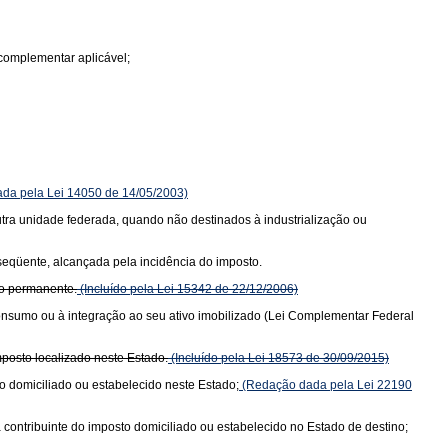
complementar aplicável;
da pela Lei 14050 de 14/05/2003)
 outra unidade federada, quando não destinados à industrialização ou
bseqüente, alcançada pela incidência do imposto.
vo permanente.
(Incluído pela Lei 15342 de 22/12/2006)
consumo ou à integração ao seu ativo imobilizado (Lei Complementar Federal
posto localizado neste Estado.
(Incluído pela Lei 18573 de 30/09/2015)
o domiciliado ou estabelecido neste Estado;
(Redação dada pela Lei 22190
 contribuinte do imposto domiciliado ou estabelecido no Estado de destino;