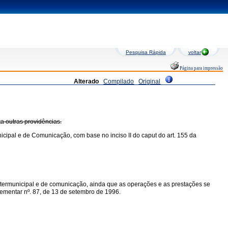
Pesquisa Rápida
voltar
Página para impressão
Alterado
Compilado
Original
ta outras providências.
icipal e de Comunicação, com base no inciso II do caput do art. 155 da
intermunicipal e de comunicação, ainda que as operações e as prestações se
mplementar nº. 87, de 13 de setembro de 1996.