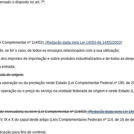
vado o disposto no art. 7º;
ei Complementar nº 114/02);
(Redação dada pela Lei 14050 de 14/05/2003)
ido, se for o caso, de todos os encargos relacionados com a sua utilização;
lor dos impostos de importação e sobre produtos industrializados e de todas as de
a entrada;
rada de origem.
or da operação ou da prestação neste Estado (Lei Complementar Federal nº 190, de 2
r da operação ou o preço do serviço na unidade federada de origem e neste Estado 
or de mercadoria ou bem (Lei Complementar nº 114/02):
(Redação dada pela Lei 14
s V, IX e X do caput deste artigo (Leis Complementares Federais nº 114, de 16 de 
icação para fins de controle;