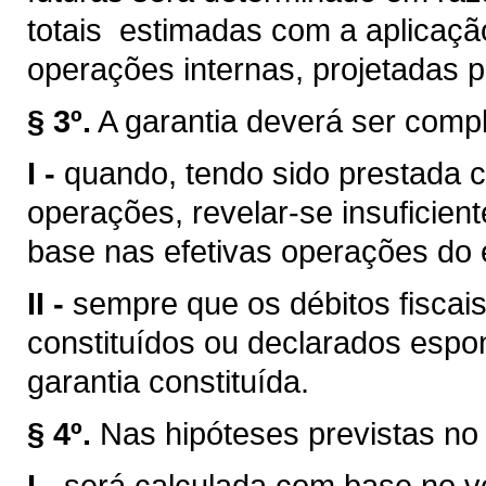
totais estimadas com a aplicação
operações internas, projetadas 
§ 3º.
A garantia deverá ser com
I -
quando, tendo sido prestada 
operações, revelar-se insuficient
base nas efetivas operações do 
II -
sempre que os débitos fiscais
constituídos ou declarados espo
garantia constituída.
§ 4º.
Nas hipóteses previstas no 
I -
será calculada com base no 