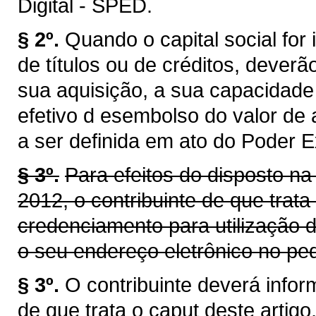
Digital - SPED.
§ 2º.
Quando o capital social for 
de títulos ou de créditos, dever
sua aquisição, a sua capacidade 
efetivo d esembolso do valor de a
a ser definida em ato do Poder E
§ 3º.
Para efeitos do disposto na
2012, o contribuinte de que trata
credenciamento para utilização 
o seu endereço eletrônico no ped
§ 3º.
O contribuinte deverá infor
de que trata o caput deste artig