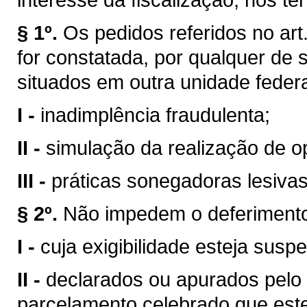
§ 1º.
Os pedidos referidos no ar
for constatada, por qualquer de 
situados em outra unidade feder
I -
inadimplência fraudulenta;
II -
simulação da realização de 
III -
práticas sonegadoras lesivas 
§ 2º.
Não impedem o deferimento
I -
cuja exigibilidade esteja susp
II -
declarados ou apurados pelo f
parcelamento celebrado que est