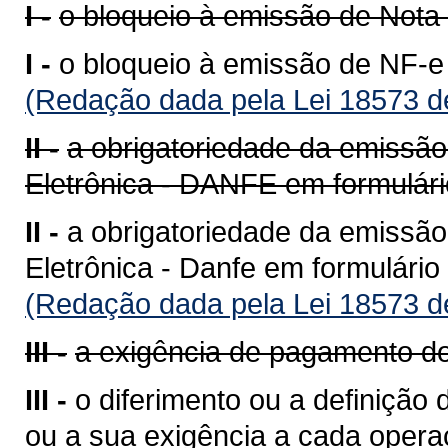
I -
o bloqueio à emissão de Nota F
I -
o bloqueio à emissão de NF-e -
(Redação dada pela Lei 18573 d
II -
a obrigatoriedade da emissão
Eletrônica - DANFE em formulár
II -
a obrigatoriedade da emissão
Eletrônica - Danfe em formulário
(Redação dada pela Lei 18573 d
III -
a exigência de pagamento do
III -
o diferimento ou a definiçã
ou a sua exigência a cada opera