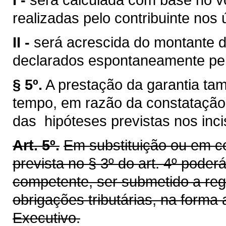
realizadas pelo contribuinte nos
II -
será acrescida do montante d
declarados espontaneamente pelo
§ 5º.
A prestação da garantia ta
tempo, em razão da constatação
das hipóteses previstas nos incis
Art. 5º.
Em substituição ou em c
prevista no § 3º do art. 4º poderá
competente, ser submetido a re
obrigações tributárias, na forma
Executivo.