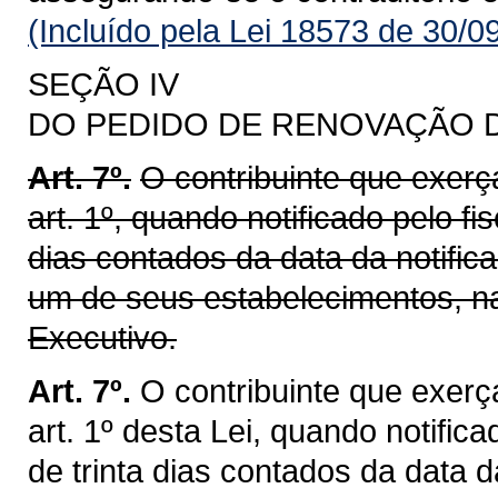
(Incluído pela Lei 18573 de 30/0
SEÇÃO IV
DO PEDIDO DE RENOVAÇÃO 
Art. 7º.
O contribuinte que exerç
art. 1º, quando notificado pelo fis
dias contados da data da notific
um de seus estabelecimentos, n
Executivo.
Art. 7º.
O contribuinte que exerç
art. 1º desta Lei, quando notifica
de trinta dias contados da data d