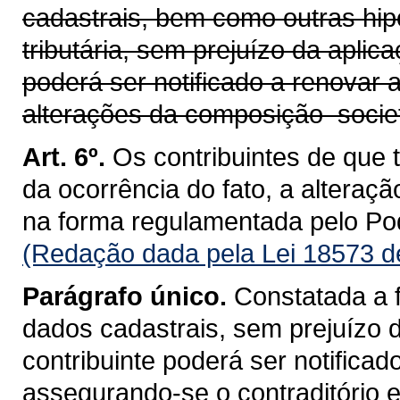
cadastrais, bem como outras hipó
tributária, sem prejuízo da aplic
poderá ser notificado a renovar a
alterações da composição societá
Art. 6º.
Os contribuintes de que t
da ocorrência do fato, a altera
na forma regulamentada pelo Po
(Redação dada pela Lei 18573 d
Parágrafo único.
Constatada a f
dados cadastrais, sem prejuízo 
contribuinte poderá ser notificad
assegurando-se o contraditório 