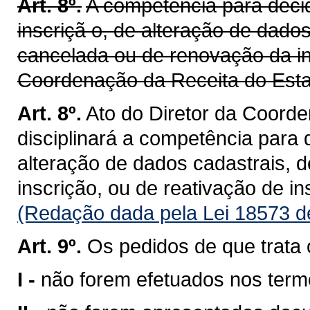
Art. 8º.
A competência para deci
inscriçã o, de alteração de dados
cancelada ou de renovação da in
Coordenação da Receita do Esta
Art. 8º.
Ato do Diretor da Coord
disciplinará a competência para 
alteração de dados cadastrais, 
inscrição, ou de reativação de i
(Redação dada pela Lei 18573 d
Art. 9º.
Os pedidos de que trata 
I -
não forem efetuados nos termo