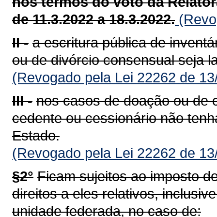
nos termos do voto da Relatora
de 11.3.2022 a 18.3.2022.
(Revog
II -
a escritura pública de inventá
ou de divórcio consensual seja 
(Revogado pela Lei 22262 de 13
III -
nos casos de doação ou de c
cedente ou cessionário não tenh
Estado.
(Revogado pela Lei 22262 de 13
§2°
Ficam sujeitos ao imposto de
direitos a eles relativos, inclus
unidade federada, no caso de: