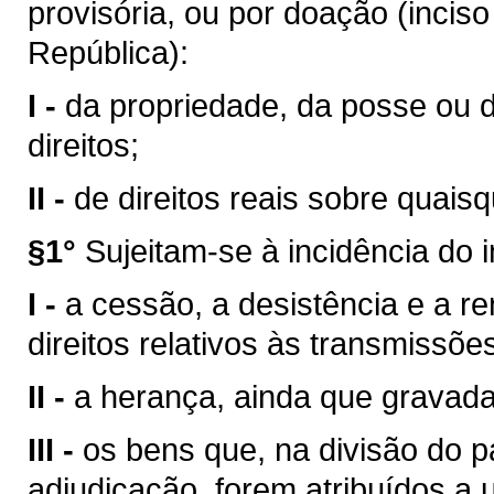
provisória, ou por doação (inciso
República):
I -
da propriedade, da posse ou 
direitos;
II -
de direitos reais sobre quais
§1°
Sujeitam-se à incidência do 
I -
a cessão, a desistência e a ren
direitos relativos às transmissões
II -
a herança, ainda que gravad
III -
os bens que, na divisão do p
adjudicação, forem atribuídos a