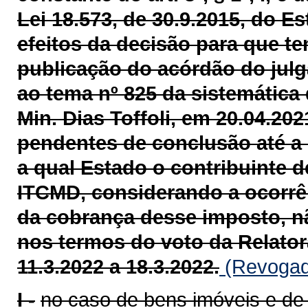
Lei 18.573, de 30.9.2015, do 
efeitos da decisão para que ten
publicação do acórdão do julg
ao tema nº 825 da sistemática 
Min. Dias Toffoli, em 20.04.202
pendentes de conclusão até a 
a qual Estado o contribuinte 
ITCMD, considerando a ocorrênc
da cobrança desse imposto, n
nos termos do voto da Relatora
11.3.2022 a 18.3.2022.
(Revogado
I -
no caso de bens imóveis e de d