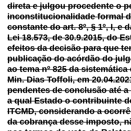
direta e julgou procedente o p
inconstitucionalidade formal d
constante do art.
8º, § 1º, I, e
Lei 18.573, de 30.9.2015, do 
efeitos da decisão para que ten
publicação do acórdão do julg
ao tema nº 825 da sistemática 
Min. Dias Toffoli, em 20.04.202
pendentes de conclusão até a 
a qual Estado o contribuinte 
ITCMD, considerando a ocorrênc
da cobrança desse imposto, n