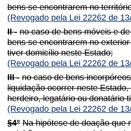
bens se encontrarem no territóri
(Revogado pela Lei 22262 de 13
II -
no caso de bens móveis e de d
bens se encontrarem no exterior 
tiver domicílio neste Estado;
(Revogado pela Lei 22262 de 13
III -
no caso de bens incorpóreos
liquidação ocorrer neste Estado,
herdeiro, legatário ou donatário t
(Revogado pela Lei 22262 de 13
§4°
Na hipótese de doação que 