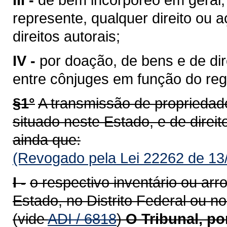
represente, qualquer direito ou 
direitos autorais;
IV -
por doação, de bens e de di
entre cônjuges em função do reg
§1°
A transmissão de propriedade
situado neste Estado, e de direito
ainda que:
(Revogado pela Lei 22262 de 13
I -
o respectivo inventário ou ar
Estado, no Distrito Federal ou no
(vide
ADI / 6818
)
O Tribunal, p