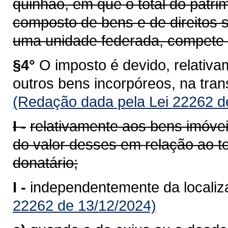
quinhão, em que o total do patrim
composto de bens e de direitos s
uma unidade federada, compete 
§4°
O imposto é devido, relativam
outros bens incorpóreos, na tra
(Redação dada pela Lei 22262 d
I -
relativamente aos bens imóvei
do valor desses em relação ao to
donatário;
I -
independentemente da localiz
22262 de 13/12/2024)