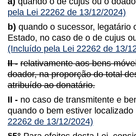
a)
quando o de cujus ou o doador
pela Lei 22262 de 13/12/2024)
b)
quando o sucessor, legatário o
Estado, no caso de o de cujus ou 
(Incluído pela Lei 22262 de 13/1
II -
relativamente aos bens móveis
doador, na proporção do total de
atribuído ao donatário.
II -
no caso de transmitente e bene
quando o bem estiver localizado
22262 de 13/12/2024)
§5°
Para efeitos desta Lei, consi