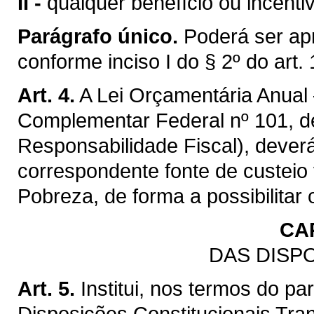
II -
qualquer benefício ou incentivo
Parágrafo único.
Poderá ser apr
conforme inciso I do § 2º do art.
Art. 4.
A Lei Orçamentária Anual –
Complementar Federal nº 101, de
Responsabilidade Fiscal), dever
correspondente fonte de custei
Pobreza, de forma a possibilita
CAP
DAS DISP
Art. 5.
Institui, nos termos do pa
Disposições Constitucionais Tran