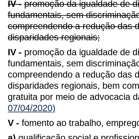
IV -
promoção da igualdade de di
fundamentais, sem discriminação
compreendendo a redução das de
disparidades regionais;
IV -
promoção da igualdade de di
fundamentais, sem discriminação
compreendendo a redução das de
disparidades regionais, bem como
gratuita por meio de advocacia d
07/04/2020)
V -
fomento ao trabalho, emprego
a)
qualificação social e profission