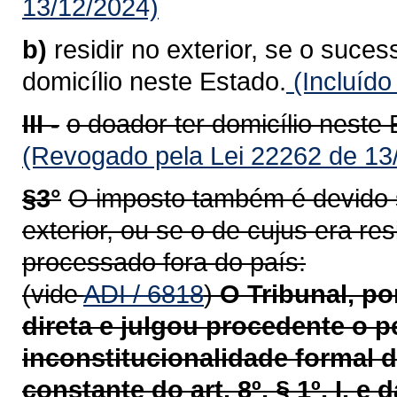
13/12/2024)
b)
residir no exterior, se o sucess
domicílio neste Estado.
(Incluído
III -
o doador ter domicílio neste 
(Revogado pela Lei 22262 de 13
§3°
O imposto também é devido se
exterior, ou se o de cujus era re
processado fora do país:
(vide
ADI / 6818
)
O Tribunal, p
direta e julgou procedente o p
inconstitucionalidade formal d
constante do art.
8º, § 1º, I, e