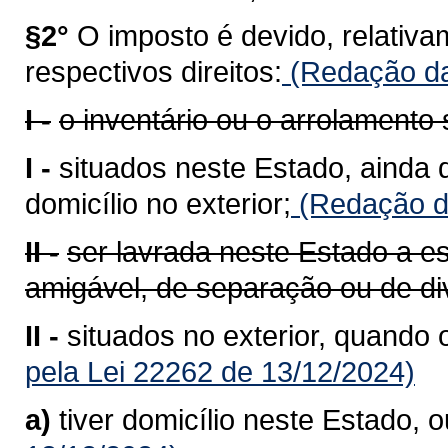
§2°
O imposto é devido, relativa
respectivos direitos:
(Redação da
I -
o inventário ou o arrolamento
I -
situados neste Estado, ainda 
domicílio no exterior;
(Redação da
II -
ser lavrada neste Estado a esc
amigável, de separação ou de di
II -
situados no exterior, quando 
pela Lei 22262 de 13/12/2024)
a)
tiver domicílio neste Estado, o