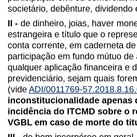
societário, debênture, dividendo 
II -
de dinheiro, joias, haver mo
estrangeira e título que o repre
conta corrente, em caderneta de
participação em fundo mútuo de a
qualquer aplicação financeira e 
previdenciário, sejam quais fore
(vide
ADI/0011769-57.2018.8.16
inconstitucionalidade apenas q
incidência do ITCMD sobre o r
VGBL em caso de morte do titu
III -
de bem incorpóreo em geral, i