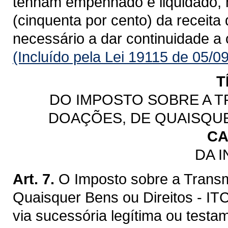
tenham empenhado e liquidado, 
(cinquenta por cento) da receita
necessário a dar continuidade a
(Incluído pela Lei 19115 de 05/0
T
DO IMPOSTO SOBRE A T
DOAÇÕES, DE QUAISQUE
CA
DA 
Art. 7.
O Imposto sobre a Trans
Quaisquer Bens ou Direitos - IT
via sucessória legítima ou testa