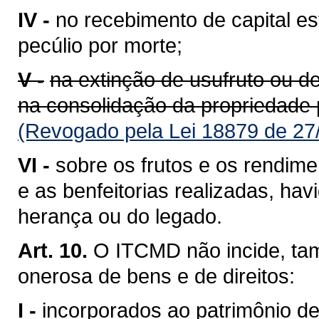
IV -
no recebimento de capital e
pecúlio por morte;
V -
na extinção de usufruto ou de 
na consolidação da propriedade 
(Revogado pela Lei 18879 de 27
VI -
sobre os frutos e os rendime
e as benfeitorias realizadas, ha
herança ou do legado.
Art. 10.
O ITCMD não incide, ta
onerosa de bens e de direitos:
I -
incorporados ao patrimônio de