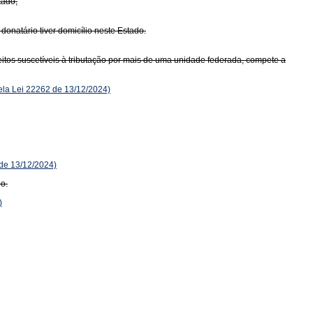
tado;
donatário tiver domicílio neste Estado.
itos suscetíveis à tributação por mais de uma unidade federada, compete a
la Lei 22262 de 13/12/2024)
 de 13/12/2024)
io.
)