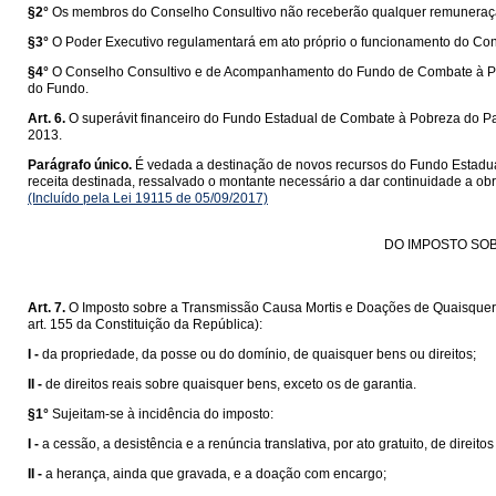
§2°
Os membros do Conselho Consultivo não receberão qualquer remuneração,
§3°
O Poder Executivo regulamentará em ato próprio o funcionamento do Co
§4°
O Conselho Consultivo e de Acompanhamento do Fundo de Combate à Pobr
do Fundo.
Art. 6.
O superávit financeiro do Fundo Estadual de Combate à Pobreza do Par
2013.
Parágrafo único.
É vedada a destinação de novos recursos do Fundo Estadua
receita destinada, ressalvado o montante necessário a dar continuidade a o
(Incluído pela Lei 19115 de 05/09/2017)
DO IMPOSTO SOB
Art. 7.
O Imposto sobre a Transmissão Causa Mortis e Doações de Quaisquer Ben
art. 155 da Constituição da República):
I -
da propriedade, da posse ou do domínio, de quaisquer bens ou direitos;
II -
de direitos reais sobre quaisquer bens, exceto os de garantia.
§1°
Sujeitam-se à incidência do imposto:
I -
a cessão, a desistência e a renúncia translativa, por ato gratuito, de direitos
II -
a herança, ainda que gravada, e a doação com encargo;