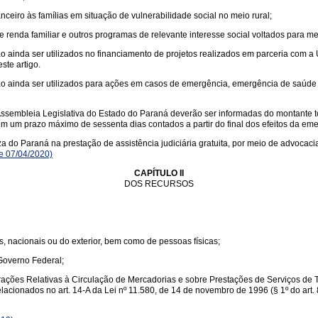
anceiro às famílias em situação de vulnerabilidade social no meio rural;
 renda familiar e outros programas de relevante interesse social voltados para me
nda ser utilizados no financiamento de projetos realizados em parceria com a Un
ste artigo.
ainda ser utilizados para ações em casos de emergência, emergência de saúde p
sembleia Legislativa do Estado do Paraná deverão ser informadas do montante 
m um prazo máximo de sessenta dias contados a partir do final dos efeitos da em
o Paraná na prestação de assistência judiciária gratuita, por meio de advocacia da
de 07/04/2020)
CAPÍTULO II
DOS RECURSOS
, nacionais ou do exterior, bem como de pessoas físicas;
Governo Federal;
rações Relativas à Circulação de Mercadorias e sobre Prestações de Serviços de T
lacionados no art. 14-A da Lei nº 11.580, de 14 de novembro de 1996 (§ 1º do art.