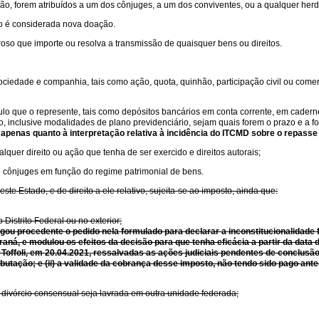
ção, forem atribuídos a um dos cônjuges, a um dos conviventes, ou a qualquer her
ado é considerada nova doação.
roso que importe ou resolva a transmissão de quaisquer bens ou direitos.
sociedade e companhia, tais como ação, quota, quinhão, participação civil ou comerci
tulo que o represente, tais como depósitos bancários em conta corrente, em cader
sco, inclusive modalidades de plano previdenciário, sejam quais forem o prazo e a f
 apenas quanto à interpretação relativa à incidência do ITCMD sobre o repasse 
alquer direito ou ação que tenha de ser exercido e direitos autorais;
e cônjuges em função do regime patrimonial de bens.
te Estado, e de direito a ele relativo, sujeita-se ao imposto, ainda que:
Distrito Federal ou no exterior;
lgou procedente o pedido nela formulado para declarar a inconstitucionalidade 
 Paraná, e modulou os efeitos da decisão para que tenha eficácia a partir da dat
 Toffoli, em 20.04.2021, ressalvadas as ações judiciais pendentes de conclusão 
utação; e (ii) a validade da cobrança desse imposto, não tendo sido pago ante
e divórcio consensual seja lavrada em outra unidade federada;