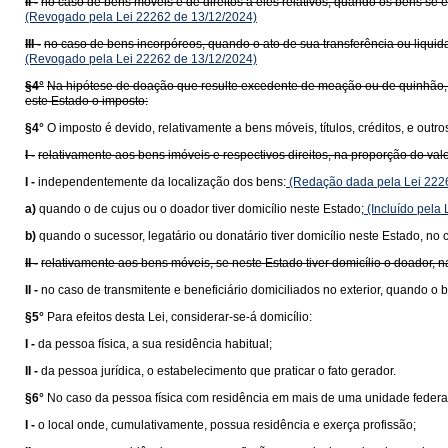
II -
no caso de bens móveis e de direitos a eles relativos, quando os bens se en
(Revogado pela Lei 22262 de 13/12/2024)
III -
no caso de bens incorpóreos, quando o ato de sua transferência ou liquidaç
(Revogado pela Lei 22262 de 13/12/2024)
§4°
Na hipótese de doação que resulte excedente de meação ou de quinhão, em
este Estado o imposto:
§4°
O imposto é devido, relativamente a bens móveis, títulos, créditos, e out
I -
relativamente aos bens imóveis e respectivos direitos, na proporção do valo
I -
independentemente da localização dos bens:
(Redação dada pela Lei 222
a)
quando o de cujus ou o doador tiver domicílio neste Estado;
(Incluído pela
b)
quando o sucessor, legatário ou donatário tiver domicílio neste Estado, no c
II -
relativamente aos bens móveis, se neste Estado tiver domicílio o doador, n
II -
no caso de transmitente e beneficiário domiciliados no exterior, quando o 
§5°
Para efeitos desta Lei, considerar-se-á domicílio:
I -
da pessoa física, a sua residência habitual;
II -
da pessoa jurídica, o estabelecimento que praticar o fato gerador.
§6°
No caso da pessoa física com residência em mais de uma unidade federa
I -
o local onde, cumulativamente, possua residência e exerça profissão;