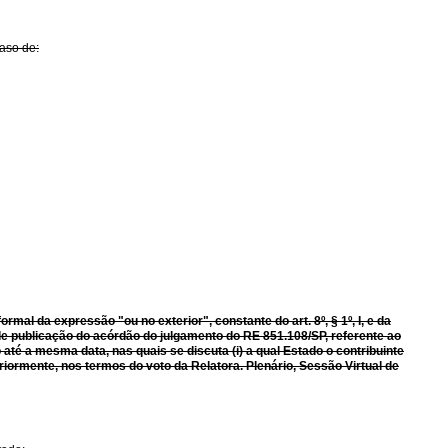
caso de:
formal da expressão "ou no exterior", constante do art.
8º, § 1º, I, e da
a de publicação do acórdão do julgamento do RE 851.108/SP, referente ao
até a mesma data, nas quais se discuta (i) a qual Estado o contribuinte
riormente, nos termos do voto da Relatora. Plenário, Sessão Virtual
de