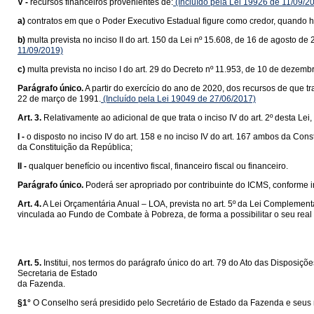
V -
recursos financeiros provenientes de:
(Incluído pela Lei 19926 de 11/09/2
a)
contratos em que o Poder Executivo Estadual figure como credor, quando 
b)
multa prevista no inciso II do art. 150 da Lei nº 15.608, de 16 de agosto 
11/09/2019)
c)
multa prevista no inciso I do art. 29 do Decreto nº 11.953, de 10 de dezemb
Parágrafo único.
A partir do exercício do ano de 2020, dos recursos de que tr
22 de março de 1991.
(Incluído pela Lei 19049 de 27/06/2017)
Art. 3.
Relativamente ao adicional de que trata o inciso IV do art. 2º desta Lei,
I -
o disposto no inciso IV do art. 158 e no inciso IV do art. 167 ambos da C
da Constituição da República;
II -
qualquer benefício ou incentivo fiscal, financeiro fiscal ou financeiro.
Parágrafo único.
Poderá ser apropriado por contribuinte do ICMS, conforme inc
Art. 4.
A Lei Orçamentária Anual – LOA, prevista no art. 5º da Lei Complement
vinculada ao Fundo de Combate à Pobreza, de forma a possibilitar o seu re
Art. 5.
Institui, nos termos do parágrafo único do art. 79 do Ato das Dispos
Secretaria de Estado
da Fazenda.
§1°
O Conselho será presidido pelo Secretário de Estado da Fazenda e seus