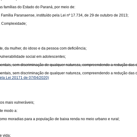
as famílias do Estado do Paraná, por meio de:
 Família Paranaense, instituído pela Lei nº 17.734, de 29 de outubro de 2013;
a Complexidade;
nte, da mulher, do idoso e da pessoa com deficiência;
vulnerabilidade social em adolescentes;
entais, sem discriminação de qualquer natureza, compreendendo a redução das de
mentais, sem discriminação de qualquer natureza, compreendendo a redução das d
la Lei 20171 de 07/04/2020)
os mais vulneráveis;
 de modo a:
como moradias para a população de baixa renda no meio urbano e rural;
e vida;