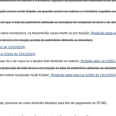
contrarem no exterior e o herdeiro, legatário ou donatário tiver domicílio neste Es
ão ocorrer neste Estado, ou quando ocorrer no exterior e o herdeiro, legatário ou 
 que o total do patrimônio atribuído ao donatário for composto de bens e de dire
ros bens incorpóreos, na transmissão causa mortis ou por doação:
(Redação dada pe
r desses em relação ao total do patrimônio atribuído ao donatário;
62 de 13/12/2024)
 Lei 22262 de 13/12/2024)
aso de o de cujus ou o doador tiver domicílio no exterior;
(Incluído pela Lei 22262
a proporção do total desses em relação ao total do patrimônio atribuído ao donatár
bem estiver localizado neste Estado.
(Redação dada pela Lei 22262 de 13/12/2024
da, presume-se como domicílio tributário para fins de pagamento do ITCMD: