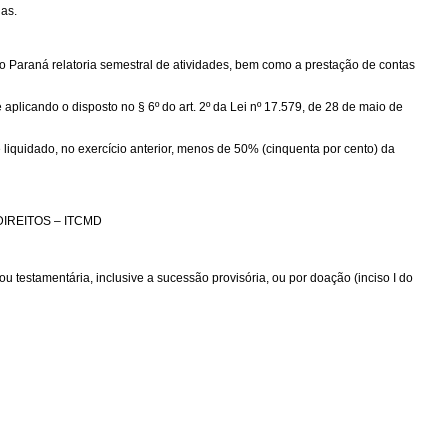
as.
araná relatoria semestral de atividades, bem como a prestação de contas
licando o disposto no § 6º do art. 2º da Lei nº 17.579, de 28 de maio de
quidado, no exercício anterior, menos de 50% (cinquenta por cento) da
IREITOS – ITCMD
 testamentária, inclusive a sucessão provisória, ou por doação (inciso I do