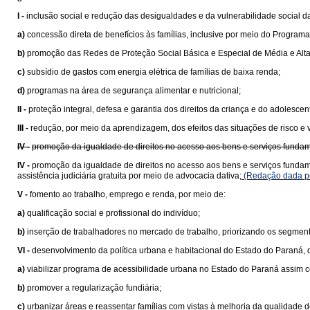
I -
inclusão social e redução das desigualdades e da vulnerabilidade social d
a)
concessão direta de benefícios às famílias, inclusive por meio do Programa
b)
promoção das Redes de Proteção Social Básica e Especial de Média e Alt
c)
subsídio de gastos com energia elétrica de famílias de baixa renda;
d)
programas na área de segurança alimentar e nutricional;
II -
proteção integral, defesa e garantia dos direitos da criança e do adolesce
III -
redução, por meio da aprendizagem, dos efeitos das situações de risco e 
IV -
promoção da igualdade de direitos no acesso aos bens e serviços fundam
IV -
promoção da igualdade de direitos no acesso aos bens e serviços funda
assistência judiciária gratuita por meio de advocacia dativa;
(Redação dada pe
V -
fomento ao trabalho, emprego e renda, por meio de:
a)
qualificação social e profissional do indivíduo;
b)
inserção de trabalhadores no mercado de trabalho, priorizando os segment
VI -
desenvolvimento da política urbana e habitacional do Estado do Paraná,
a)
viabilizar programa de acessibilidade urbana no Estado do Paraná assim 
b)
promover a regularização fundiária;
c)
urbanizar áreas e reassentar famílias com vistas à melhoria da qualidade d