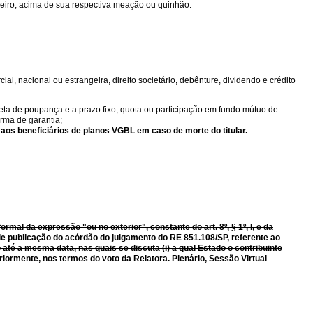
deiro, acima de sua respectiva meação ou quinhão.
al, nacional ou estrangeira, direito societário, debênture, dividendo e crédito
neta de poupança e a prazo fixo, quota ou participação em fundo mútuo de
orma de garantia;
aos beneficiários de planos VGBL em caso de morte do titular.
formal da expressão "ou no exterior", constante do art.
8º, § 1º, I, e da
a de publicação do acórdão do julgamento do RE 851.108/SP, referente ao
até a mesma data, nas quais se discuta (i) a qual Estado o contribuinte
riormente, nos termos do voto da Relatora. Plenário, Sessão Virtual