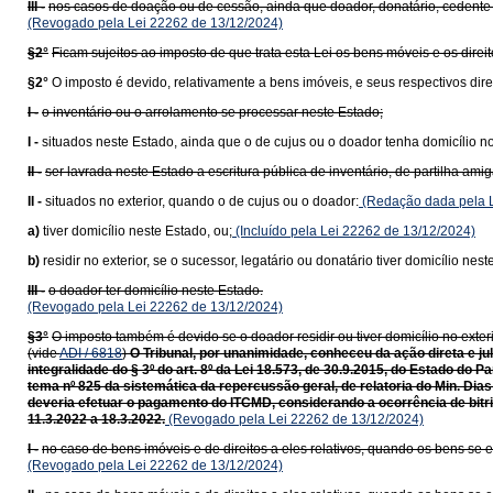
III -
nos casos de doação ou de cessão, ainda que doador, donatário, cedente 
(Revogado pela Lei 22262 de 13/12/2024)
§2°
Ficam sujeitos ao imposto de que trata esta Lei os bens móveis e os direi
§2°
O imposto é devido, relativamente a bens imóveis, e seus respectivos dire
I -
o inventário ou o arrolamento se processar neste Estado;
I -
situados neste Estado, ainda que o de cujus ou o doador tenha domicílio no 
II -
ser lavrada neste Estado a escritura pública de inventário, de partilha am
II -
situados no exterior, quando o de cujus ou o doador:
(Redação dada pela L
a)
tiver domicílio neste Estado, ou;
(Incluído pela Lei 22262 de 13/12/2024)
b)
residir no exterior, se o sucessor, legatário ou donatário tiver domicílio nest
III -
o doador ter domicílio neste Estado.
(Revogado pela Lei 22262 de 13/12/2024)
§3°
O imposto também é devido se o doador residir ou tiver domicílio no exteri
(vide
ADI / 6818
)
O Tribunal, por unanimidade, conheceu da ação direta e ju
integralidade do § 3º do art. 8º da Lei 18.573, de 30.9.2015, do Estado do
tema nº 825 da sistemática da repercussão geral, de relatoria do Min. Dias
deveria efetuar o pagamento do ITCMD, considerando a ocorrência de bitrib
11.3.2022 a 18.3.2022.
(Revogado pela Lei 22262 de 13/12/2024)
I -
no caso de bens imóveis e de direitos a eles relativos, quando os bens se e
(Revogado pela Lei 22262 de 13/12/2024)