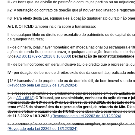
III -
os bens que, na divisão do patrimônio comum, na partilha ou na adjudica
§2°
A retratação do contrato de doação que já houver sido lavrado e registr
§3°
Para efeito desta Lei, equipara-se à doação qualquer ato ou fato não one
Art. 8.
O ITCMD também incidirá sobre a transmissão:
I -
de qualquer título ou direito representativo do patrimônio ou do capital de 
de qualquer natureza;
II -
de dinheiro, joias, haver monetário em moeda nacional ou estrangeira e tí
ações, de renda fixa, de curto prazo, e qualquer aplicação financeira e de ri
(vide
ADI/0011769-57.2018.8.16.0000
)
Declaração de inconstitucionalidade
III -
de bem incorpóreo em geral, inclusive título e crédito que o represente, qu
IV -
por doação, de bens e de direitos excluídos da comunhão, realizada entr
§1°
A transmissão de propriedade ou de domínio útil, de bem imóvel situado nes
(Revogado pela Lei 22262 de 13/12/2024)
I -
o respectivo inventário ou arrolamento seja processado em outro Estado, no 
(vide
ADI / 6818
)
O Tribunal, por unanimidade, conheceu da ação direta e ju
integralidade do § 3º do art. 8º da Lei 18.573, de 30.9.2015, do Estado do
tema nº 825 da sistemática da repercussão geral, de relatoria do Min. Dias
deveria efetuar o pagamento do ITCMD, considerando a ocorrência de bitrib
de 11.3.2022 a 18.3.2022.
(Revogado pela Lei 22262 de 13/12/2024)
II -
a escritura pública de inventário, de partilha amigável, de separação ou d
(Revogado pela Lei 22262 de 13/12/2024)