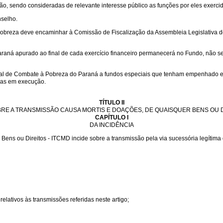
 sendo consideradas de relevante interesse público as funções por eles exercid
nselho.
eza deve encaminhar à Comissão de Fiscalização da Assembleia Legislativa do P
aná apurado ao final de cada exercício financeiro permanecerá no Fundo, não se ap
l de Combate à Pobreza do Paraná a fundos especiais que tenham empenhado e li
bras em execução.
TÍTULO II
RE A TRANSMISSÃO CAUSA MORTIS E DOAÇÕES, DE QUAISQUER BENS OU D
CAPÍTULO I
DA INCIDÊNCIA
s ou Direitos - ITCMD incide sobre a transmissão pela via sucessória legítima ou
 relativos às transmissões referidas neste artigo;