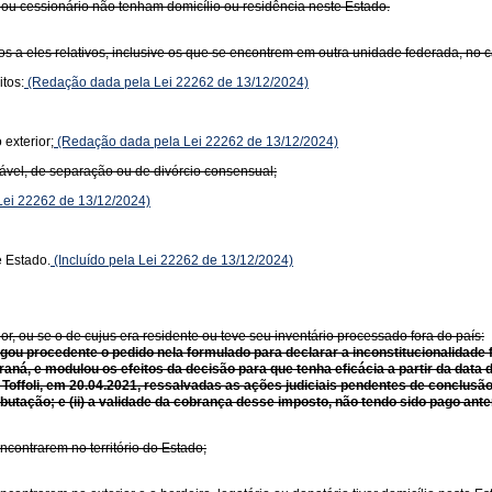
ou cessionário não tenham domicílio ou residência neste Estado.
tos a eles relativos, inclusive os que se encontrem em outra unidade federada, no 
itos:
(Redação dada pela Lei 22262 de 13/12/2024)
exterior;
(Redação dada pela Lei 22262 de 13/12/2024)
igável, de separação ou de divórcio consensual;
ei 22262 de 13/12/2024)
e Estado.
(Incluído pela Lei 22262 de 13/12/2024)
or, ou se o de cujus era residente ou teve seu inventário processado fora do país:
lgou procedente o pedido nela formulado para declarar a inconstitucionalidade 
 Paraná, e modulou os efeitos da decisão para que tenha eficácia a partir da dat
 Toffoli, em 20.04.2021, ressalvadas as ações judiciais pendentes de conclusão 
utação; e (ii) a validade da cobrança desse imposto, não tendo sido pago ante
ncontrarem no território do Estado;