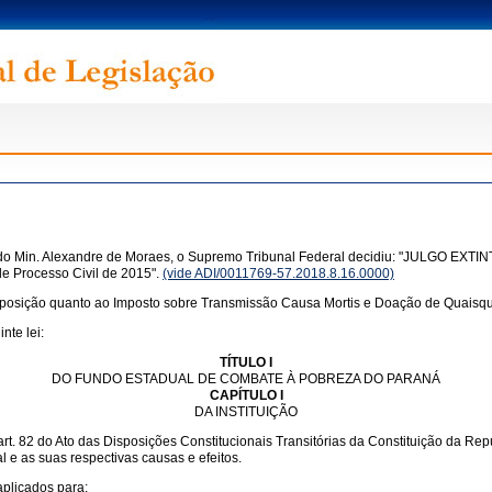
o Min. Alexandre de Moraes, o Supremo Tribunal Federal decidiu: "JULGO EXTINTO
de Processo Civil de 2015".
(vide ADI/0011769-57.2018.8.16.0000)
sposição quanto ao Imposto sobre Transmissão Causa Mortis e Doação de Quaisque
nte lei:
TÍTULO I
DO FUNDO ESTADUAL DE COMBATE À POBREZA DO PARANÁ
CAPÍTULO I
DA INSTITUIÇÃO
t. 82 do Ato das Disposições Constitucionais Transitórias da Constituição da Rep
 e as suas respectivas causas e efeitos.
plicados para: