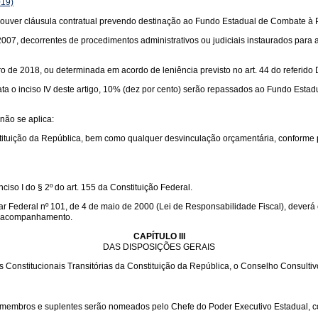
019)
houver cláusula contratual prevendo destinação ao Fundo Estadual de Combate à
de 2007, decorrentes de procedimentos administrativos ou judiciais instaurados para
ro de 2018, ou determinada em acordo de leniência previsto no art. 44 do referido 
ata o inciso IV deste artigo, 10% (dez por cento) serão repassados ao Fundo Estadua
 não se aplica:
onstituição da República, bem como qualquer desvinculação orçamentária, conforme 
iso I do § 2º do art. 155 da Constituição Federal.
ar Federal nº 101, de 4 de maio de 2000 (Lei de Responsabilidade Fiscal), deverá
al acompanhamento.
CAPÍTULO III
DAS DISPOSIÇÕES GERAIS
ições Constitucionais Transitórias da Constituição da República, o Conselho Cons
 membros e suplentes serão nomeados pelo Chefe do Poder Executivo Estadual, c