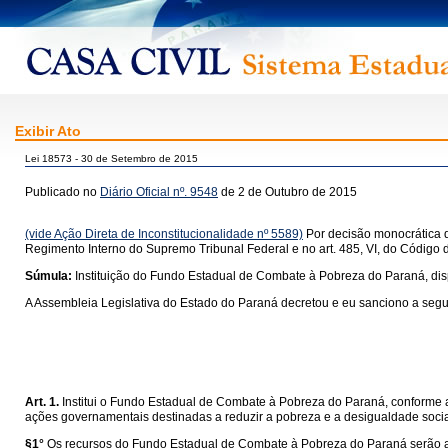
Exibir Ato
Lei 18573 - 30 de Setembro de 2015
Publicado no
Diário Oficial nº. 9548
de 2 de Outubro de 2015
(vide Ação Direta de Inconstitucionalidade nº 5589)
Por decisão monocrática d
Regimento Interno do Supremo Tribunal Federal e no art. 485, VI, do Código 
Súmula:
Instituição do Fundo Estadual de Combate à Pobreza do Paraná, di
A Assembleia Legislativa do Estado do Paraná decretou e eu sanciono a segui
Art. 1.
Institui o Fundo Estadual de Combate à Pobreza do Paraná, conforme ar
ações governamentais destinadas a reduzir a pobreza e a desigualdade social
§1°
Os recursos do Fundo Estadual de Combate à Pobreza do Paraná serão a