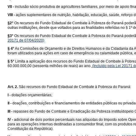
VII -
inclusão sócio produtiva de agricultores familiares, por meio de apoio fin
VIII -
ações suplementares de nutrição, habitação, educação, saúde, reforço de
§2°
Os recursos do Fundo Estadual de Combate à Pobreza do Paraná poderão ai
outras instituições, desde que voltados para as finalidades referidas no § 1º de
§3°
Os recursos do Fundo Estadual de Combate à Pobreza do Paraná poderão 
20171 de 07/04/2020)
§ 4°
As Comissões de Orçamento e de Direitos Humanos e da Cidadania da As
foram utilizados para ações em caso de emergência ou calamidade pública, e
§ 5°
Limita a aplicação dos recursos do Fundo Estadual de Combate à Pobreza d
60.000.000,00 (sessenta milhões de reais) ao ano.
(Incluído pela Lei 20171 
Art. 2.
São recursos do Fundo Estadual de Combate à Pobreza do Paraná:
I -
dotações orçamentárias;
II -
doações, contribuições e financiamentos de entidades públicas ou privadas
III -
repasses do Fundo de Combate e Erradicação da Pobreza instituídopelo 
IV -
adicional de dois pontos percentuais nas alíquotas do Imposto sobre Ope
para as operações internas destinadas a consumidor final, com os produtos re
Constituição da República).