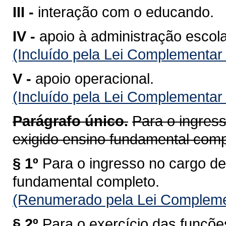
III -
interação com o educando.
IV -
apoio à administração escola
(Incluído pela Lei Complementar
V -
apoio operacional.
(Incluído pela Lei Complementar
Parágrafo único.
Para o ingres
exigido ensino fundamental comp
§ 1º
Para o ingresso no cargo de
fundamental completo.
(Renumerado pela Lei Compleme
§ 2º
Para o exercício das funções