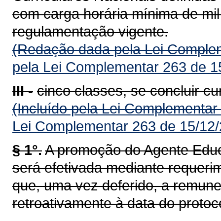
com carga horária mínima de mil
regulamentação vigente.
(Redação dada pela Lei Complem
pela Lei Complementar 263 de 1
III -
cinco classes, se concluir c
(Incluído pela Lei Complementar
Lei Complementar 263 de 15/12/
§ 1°.
A promoção do Agente Educa
será efetivada mediante requeri
que, uma vez deferido, a remun
retroativamente à data do protoc