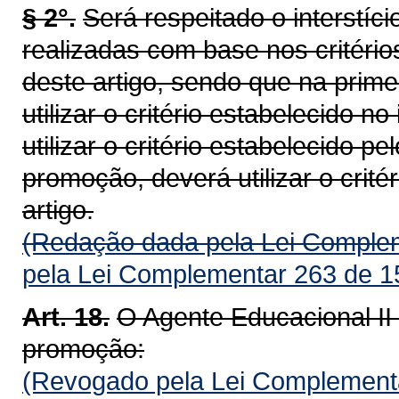
§ 2°.
Será respeitado o interstí
realizadas com base nos critérios 
deste artigo, sendo que na prim
utilizar o critério estabelecido 
utilizar o critério estabelecido pel
promoção, deverá utilizar o critér
artigo.
(Redação dada pela Lei Complem
pela Lei Complementar 263 de 1
Art. 18.
O Agente Educacional II 
promoção:
(Revogado pela Lei Complementa