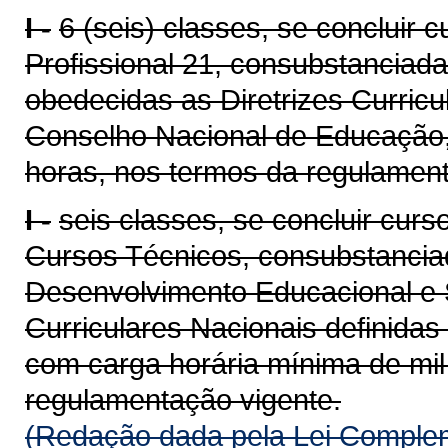
I -
6 (seis) classes, se concluir 
Profissional 21, consubstanciad
obedecidas as Diretrizes Curricu
Conselho Nacional de Educação,
horas, nos termos da regulament
I -
seis classes, se concluir cur
Cursos Técnicos, consubstanciad
Desenvolvimento Educacional e S
Curriculares Nacionais definida
com carga horária mínima de mil
regulamentação vigente.
(Redação dada pela Lei Complem