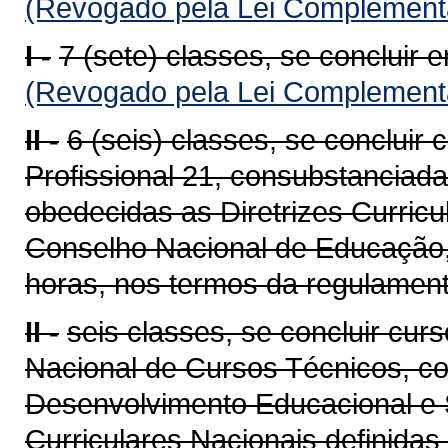
(Revogado pela Lei Complementa
I -
7 (sete) classes, se concluir 
(Revogado pela Lei Complementa
II -
6 (seis) classes, se concluir
Profissional 21, consubstanciad
obedecidas as Diretrizes Curricu
Conselho Nacional de Educação,
horas, nos termos da regulament
II -
seis classes, se concluir cur
Nacional de Cursos Técnicos, co
Desenvolvimento Educacional e S
Curriculares Nacionais definida