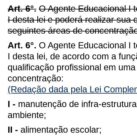
Art. 6°.
O Agente Educacional I t
I desta lei e poderá realizar sua
seguintes áreas de concentração
Art. 6°.
O Agente Educacional I t
I desta lei, de acordo com a funç
qualificação profissional em um
concentração:
(Redação dada pela Lei Complem
I -
manutenção de infra-estrutur
ambiente;
II -
alimentação escolar;