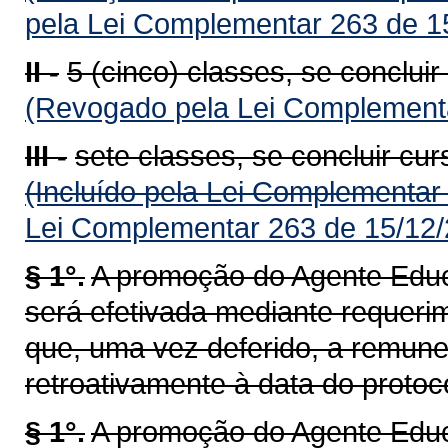
pela Lei Complementar 263 de 1
II -
5 (cinco) classes, se concluir
(Revogado pela Lei Complementa
III -
sete classes, se concluir cu
(Incluído pela Lei Complementar
Lei Complementar 263 de 15/12/
§ 1°.
A promoção do Agente Educa
será efetivada mediante requeri
que, uma vez deferido, a remun
retroativamente à data do protoc
§ 1°.
A promoção do Agente Educac