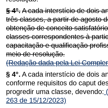
§ 4°.
A cada interstício de dois a
três classes, a partir de agost
obtenção de conceito satisfatór
classes correspondentes à parti
capacitação e qualificação profis
meio de resolução.
(Redação dada pela Lei Complem
§ 4°.
A cada interstício de dois a
conforme requisitos do caput des
progredir uma classe, devendo:
(
263 de 15/12/2023)