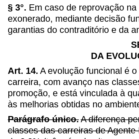
§ 3°.
Em caso de reprovação na a
exonerado, mediante decisão fu
garantias do contraditório e da 
S
DA EVOLU
Art. 14.
A evolução funcional é o
carreira, com avanço nas classes
promoção, e está vinculada à q
às melhorias obtidas no ambient
Parágrafo único.
A diferença pe
classes das carreiras de Agente 