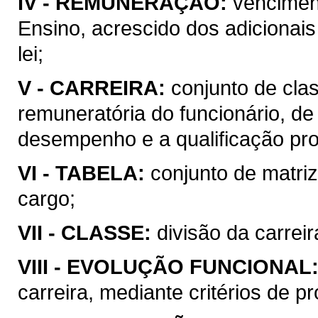
IV -
REMUNERAÇÃO:
vencimen
Ensino, acrescido dos adicionais
lei;
V -
CARREIRA:
conjunto de cla
remuneratória do funcionário, de
desempenho e a qualificação prof
VI -
TABELA:
conjunto de matri
cargo;
VII -
CLASSE:
divisão da carrei
VIII -
EVOLUÇÃO FUNCIONAL
carreira, mediante critérios de 