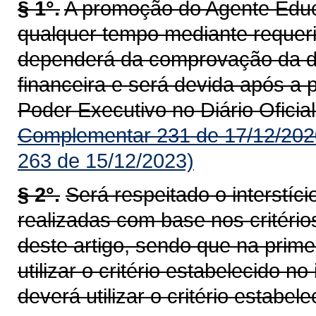
§ 1°.
A promoção do Agente Educa
qualquer tempo mediante requeri
dependerá da comprovação da di
financeira e será devida após a
Poder Executivo no Diário Oficial
Complementar 231 de 17/12/202
263 de 15/12/2023)
§ 2°.
Será respeitado o interstí
realizadas com base nos critérios
deste artigo, sendo que na prim
utilizar o critério estabelecido n
deverá utilizar o critério estabele