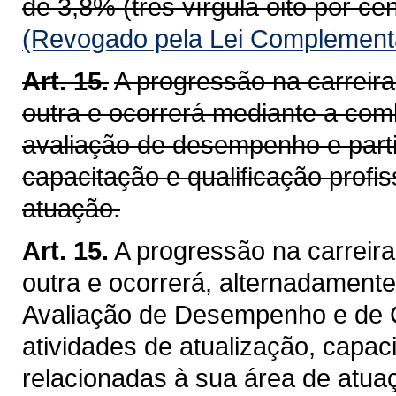
de 3,8% (três vírgula oito por cen
(Revogado pela Lei Complementa
Art. 15.
A progressão na carreir
outra e ocorrerá mediante a comb
avaliação de desempenho e parti
capacitação e qualificação profi
atuação.
Art. 15.
A progressão na carreir
outra e ocorrerá, alternadamente,
Avaliação de Desempenho e de C
atividades de atualização, capaci
relacionadas à sua área de atua