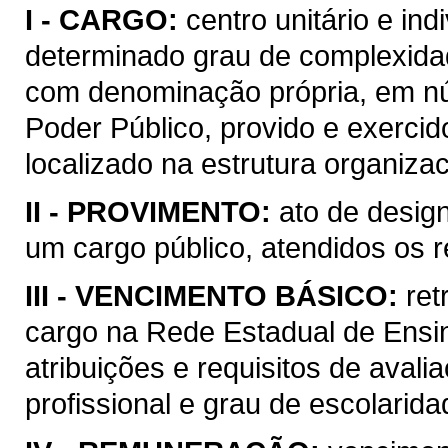
I -
CARGO:
centro unitário e in
determinado grau de complexidade
com denominação própria, em n
Poder Público, provido e exercido
localizado na estrutura organizac
II -
PROVIMENTO:
ato de desig
um cargo público, atendidos os re
III -
VENCIMENTO BÁSICO:
ret
cargo na Rede Estadual de Ensi
atribuições e requisitos de aval
profissional e grau de escolarida