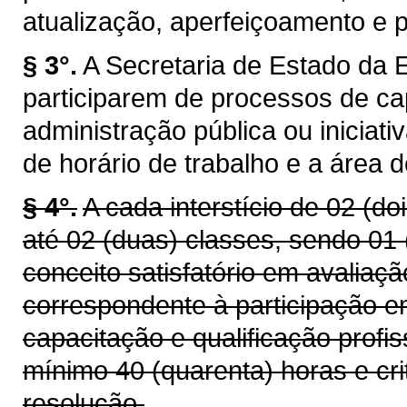
atualização, aperfeiçoamento e p
§ 3°.
A Secretaria de Estado da 
participarem de processos de ca
administração pública ou iniciat
de horário de trabalho e a área 
§ 4°.
A cada interstício de 02 (do
até 02 (duas) classes, sendo 01
conceito satisfatório em avalia
correspondente à participação em
capacitação e qualificação profis
mínimo 40 (quarenta) horas e cri
resolução.