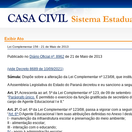
Exibir Ato
Lei Complementar 156 - 21 de Maio de 2013
Publicado no
Diário Oficial nº. 8962
de 21 de Maio de 2013
(vide Decreto 8689 de 10/09/2021)
Súmula:
Dispõe sobre a alteração da Lei Complementar nº 123/08, que insti
A Assembleia Legislativa do Estado do Paraná decretou e eu sanciono a segui
Art. 1º.
Acrescenta ao art. 5º da Lei Complementar nº 123, de 09 de setembro 
“
Parágrafo único.
É permitido o exercício da função gratificada de secretári
cargo de Agente Educacional I e II.”
Art. 2º.
O art. 6º da Lei Complementar nº 123/08, passa a vigorar com a seguin
“
Art. 6º
O Agente Educacional I tem suas atribuições definidas no Anexo I dest
I - manutenção da infraestrutura escolar e preservação do meio ambiente;
II - alimentação escolar;
III - interação com o educando;
IV
- apoio à administração escolar;