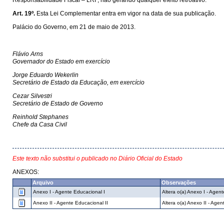
Responsabilidade Fiscal – LRF, não gerando qualquer efeito retroativo.
Art. 19º.
Esta Lei Complementar entra em vigor na data de sua publicação.
Palácio do Governo, em 21 de maio de 2013.
Flávio Arns
Governador do Estado em exercício
Jorge Eduardo Wekerlin
Secretário de Estado da Educação, em exercício
Cezar Silvestri
Secretário de Estado de Governo
Reinhold Stephanes
Chefe da Casa Civil
Este texto não substitui o publicado no Diário Oficial do Estado
ANEXOS:
Arquivo
Observações
Anexo I - Agente Educacional I
Altera o(a) Anexo I - Agen
Anexo II - Agente Educacional II
Altera o(a) Anexo II - Age