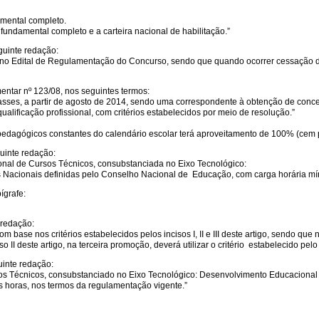
amental completo.
 fundamental completo e a carteira nacional de habilitação.”
guinte redação:
 no Edital de Regulamentação do Concurso, sendo que quando ocorrer cessação de 
mentar nº 123/08, nos seguintes termos:
s classes, a partir de agosto de 2014, sendo uma correspondente à obtenção de con
alificação profissional, com critérios estabelecidos por meio de resolução.”
edagógicos constantes do calendário escolar terá aproveitamento de 100% (cem po
guinte redação:
ional de Cursos Técnicos, consubstanciada no Eixo Tecnológico:
s Nacionais definidas pelo Conselho Nacional de Educação, com carga horária mí
ígrafe:
 redação:
base nos critérios estabelecidos pelos incisos I, II e III deste artigo, sendo que 
 II deste artigo, na terceira promoção, deverá utilizar o critério estabelecido pelo i
uinte redação:
os Técnicos, consubstanciado no Eixo Tecnológico: Desenvolvimento Educacional e
 horas, nos termos da regulamentação vigente.”