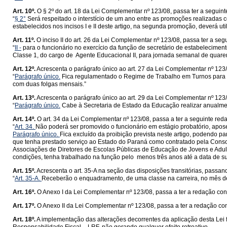
Art. 10º.
O § 2º do art. 18 da Lei Complementar nº 123/08, passa ter a seguint
“
§ 2°
Será respeitado o interstício de um ano entre as promoções realizadas com
estabelecidos nos incisos I e II deste artigo, na segunda promoção, deverá utili
Art. 11º.
O inciso II do art. 26 da Lei Complementar nº 123/08, passa ter a seg
“
II -
para o funcionário no exercício da função de secretário de estabelecimen
Classe 1, do cargo de Agente Educacional II, para jornada semanal de quarent
Art. 12º.
Acrescenta o parágrafo único ao art. 27 da Lei Complementar nº 123
“
Parágrafo único.
Fica regulamentado o Regime de Trabalho em Turnos para o s
com duas folgas mensais.”
Art. 13º.
Acrescenta o parágrafo único ao art. 29 da Lei Complementar nº 123
“
Parágrafo único.
Cabe à Secretaria de Estado da Educação realizar anualme
Art. 14º.
O art. 34 da Lei Complementar nº 123/08, passa a ter a seguinte red
“
Art. 34.
Não poderá ser promovido o funcionário em estágio probatório, aposen
Parágrafo único.
Fica excluído da proibição prevista neste artigo, podendo p
que tenha prestado serviço ao Estado do Paraná como contratado pela Cons
Associações de Diretores de Escolas Públicas de Educação de Jovens e Adult
condições, tenha trabalhado na função pelo menos três anos até a data de s
Art. 15º.
Acrescenta o art. 35-A na seção das disposições transitórias, passan
“
Art. 35-A.
Receberão o enquadramento, de uma classe na carreira, no mês de a
Art. 16º.
O Anexo I da Lei Complementar nº 123/08, passa a ter a redação cons
Art. 17º.
O Anexo II da Lei Complementar nº 123/08, passa a ter a redação con
Art. 18º.
A implementação das alterações decorrentes da aplicação desta Lei 