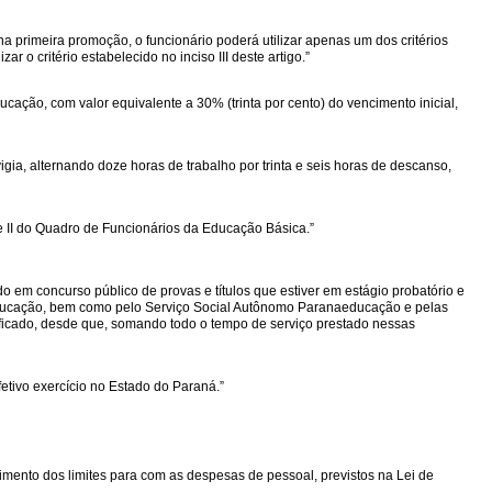
 na primeira promoção, o funcionário poderá utilizar apenas um dos critérios
r o critério estabelecido no inciso III deste artigo.”
ação, com valor equivalente a 30% (trinta por cento) do vencimento inicial,
ia, alternando doze horas de trabalho por trinta e seis horas de descanso,
 II do Quadro de Funcionários da Educação Básica.”
o em concurso público de provas e títulos que estiver em estágio probatório e
 Educação, bem como pelo Serviço Social Autônomo Paranaeducação e pelas
ificado, desde que, somando todo o tempo de serviço prestado nessas
etivo exercício no Estado do Paraná.”
imento dos limites para com as despesas de pessoal, previstos na Lei de