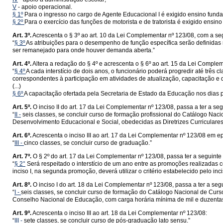
V
- apoio operacional.
§ 1º
Para o ingresso no cargo de Agente Educacional I é exigido ensino fund
§ 2º
Para o exercício das funções de motorista e de tratorista é exigido ensino
Art. 3º.
Acrescenta o § 3º ao art. 10 da Lei Complementar nº 123/08, com a se
“
§ 3º
As atribuições para o desempenho de função específica serão definidas
ser remanejado para onde houver demanda aberta.”
Art. 4º.
Altera a redação do § 4º e acrescenta o § 6º ao art. 15 da Lei Comple
“
§ 4º
A cada interstício de dois anos, o funcionário poderá progredir até trê
correspondentes à participação em atividades de atualização, capacitação e qu
(...)
§ 6º
A capacitação ofertada pela Secretaria de Estado da Educação nos dias p
Art. 5º.
O inciso II do art. 17 da Lei Complementar nº 123/08, passa a ter a se
“
II -
seis classes, se concluir curso de formação profissional do Catálogo Nac
Desenvolvimento Educacional e Social, obedecidas as Diretrizes Curriculare
Art. 6º.
Acrescenta o inciso III ao art. 17 da Lei Complementar nº 123/08 em ep
“
III -
cinco classes, se concluir curso de graduação.”
Art. 7º.
O § 2º do art. 17 da Lei Complementar nº 123/08, passa ter a seguinte
“
§ 2°
Será respeitado o interstício de um ano entre as promoções realizadas com 
inciso I, na segunda promoção, deverá utilizar o critério estabelecido pelo inciso
Art. 8º.
O inciso I do art. 18 da Lei Complementar nº 123/08, passa a ter a seg
“
I -
seis classes, se concluir curso de formação do Catálogo Nacional de Curs
Conselho Nacional de Educação, com carga horária mínima de mil e duzentas
Art. 9º.
Acrescenta o inciso III ao art. 18 da Lei Complementar nº 123/08:
“
III -
sete classes, se concluir curso de pós-graduação lato sensu.”