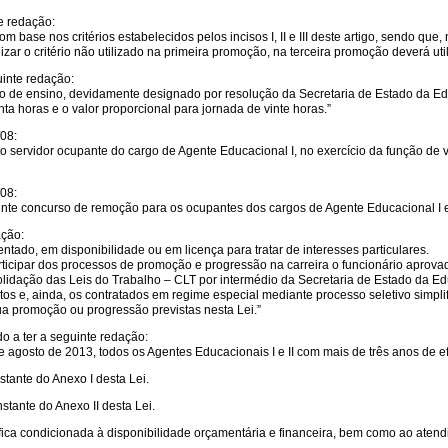
e redação:
 base nos critérios estabelecidos pelos incisos I, II e III deste artigo, sendo que,
zar o critério não utilizado na primeira promoção, na terceira promoção deverá utiliza
uinte redação:
to de ensino, devidamente designado por resolução da Secretaria de Estado da Educ
a horas e o valor proporcional para jornada de vinte horas.”
/08:
ervidor ocupante do cargo de Agente Educacional I, no exercício da função de vig
/08:
nte concurso de remoção para os ocupantes dos cargos de Agente Educacional I e
ação:
tado, em disponibilidade ou em licença para tratar de interesses particulares.
articipar dos processos de promoção e progressão na carreira o funcionário aprovad
olidação das Leis do Trabalho – CLT por intermédio da Secretaria de Estado da
os e, ainda, os contratados em regime especial mediante processo seletivo simpl
ua promoção ou progressão previstas nesta Lei.”
do a ter a seguinte redação:
gosto de 2013, todos os Agentes Educacionais I e II com mais de três anos de ef
tante do Anexo I desta Lei.
stante do Anexo II desta Lei.
fica condicionada à disponibilidade orçamentária e financeira, bem como ao atend