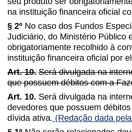
seu produto ser obrigatoriamente
na instituição financeira oficial 
§ 2º
No caso dos Fundos Especia
Judiciário, do Ministério Público
obrigatoriamente recolhido à con
instituição financeira oficial por 
Art. 10.
Será divulgada na intern
que possuem débitos com a Fazen
Art. 10.
Será divulgada na interne
devedores que possuem débitos 
dívida ativa.
(Redação dada pela
§ 1º
Não serão relacionados de