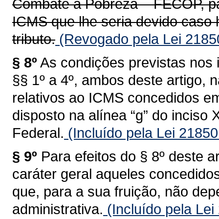
Combate à Pobreza – FECOP, par
ICMS que lhe seria devido caso 
tributo.
(Revogado pela Lei 2185
§ 8º
As condições previstas nos i
§§ 1º a 4º, ambos deste artigo, n
relativos ao ICMS concedidos em
disposto na alínea “g” do inciso X
Federal.
(Incluído pela Lei 2185
§ 9º
Para efeitos do § 8º deste a
caráter geral aqueles concedidos
que, para a sua fruição, não d
administrativa.
(Incluído pela Le