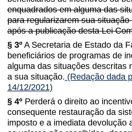
enquadrados em alguma das situa
para regularizarem sua situação
após a publicação desta Lei Co
§ 3º
A Secretaria de Estado da 
beneficiários de programas de 
alguma das situações descritas n
a sua situação.
(Redação dada p
14/12/2021)
§ 4º
Perderá o direito ao incentiv
consequente restauração da sis
imposto e a imediata devolução 