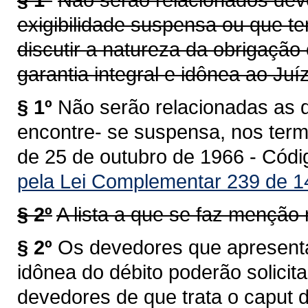
exigibilidade suspensa ou que t
discutir a natureza da obrigação
garantia integral e idônea ao Juí
§ 1º
Não serão relacionadas as dí
encontre- se suspensa, nos termo
de 25 de outubro de 1966 - Códig
pela Lei Complementar 239 de 1
§ 2º
A lista a que se faz menção 
§ 2º
Os devedores que apresentar
idônea do débito poderão solicit
devedores de que trata o caput d