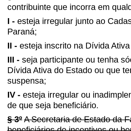
contribuinte que incorra em qua
I -
esteja irregular junto ao Cada
Paraná;
II -
esteja inscrito na Dívida Ati
III -
seja participante ou tenha só
Dívida Ativa do Estado ou que te
suspensa;
IV -
esteja irregular ou inadimpl
de que seja beneficiário.
§ 3º
A Secretaria de Estado da 
beneficiários de incentivos ou be