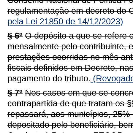
regulamentação em decreto do C
pela Lei 21850 de 14/12/2023)
§ 6º
O depósito a que se refere o
mensalmente pelo contribuinte, 
prestações ocorridas no mês ant
fiscais definidos em Decreto, n
pagamento do tributo.
(Revogado 
§ 7º
Nos casos em que se concret
contrapartida de que tratam os §§
repassará, aos municípios, 25% 
depositado pelo beneficiário, b