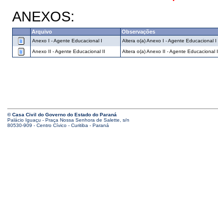
ANEXOS:
Arquivo
Observações
Anexo I - Agente Educacional I
Altera o(a) Anexo I - Agente Educacional 
Anexo II - Agente Educacional II
Altera o(a) Anexo II - Agente Educacional 
© Casa Civil do Governo do Estado do Paraná
Palácio Iguaçu - Praça Nossa Senhora de Salette, s/n
80530-909 - Centro Cívico - Curitiba - Paraná