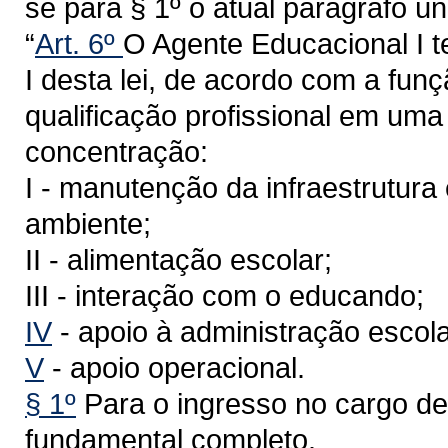
se para § 1º o atual parágrafo ún
“
Art. 6º
O Agente Educacional I t
I desta lei, de acordo com a funç
qualificação profissional em um
concentração:
I - manutenção da infraestrutura
ambiente;
II - alimentação escolar;
III - interação com o educando;
IV
- apoio à administração escola
V
- apoio operacional.
§ 1º
Para o ingresso no cargo de
fundamental completo.