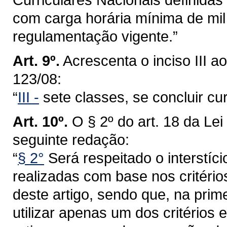
com carga horária mínima de mil
regulamentação vigente.”
Art. 9º.
Acrescenta o inciso III a
123/08:
“
III -
sete classes, se concluir cu
Art. 10º.
O § 2º do art. 18 da Le
seguinte redação:
“
§ 2°
Será respeitado o interstí
realizadas com base nos critérios 
deste artigo, sendo que, na prim
utilizar apenas um dos critérios e