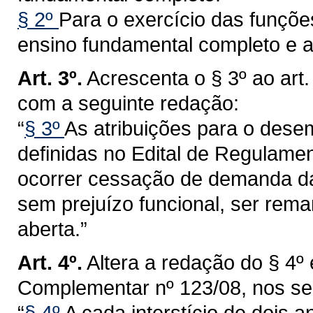
§ 2º
Para o exercício das funções
ensino fundamental completo e a 
Art. 3º.
Acrescenta o § 3º ao art
com a seguinte redação:
“
§ 3º
As atribuições para o dese
definidas no Edital de Regulam
ocorrer cessação de demanda da 
sem prejuízo funcional, ser re
aberta.”
Art. 4º.
Altera a redação do § 4º 
Complementar nº 123/08, nos se
“
§ 4º
A cada interstício de dois a