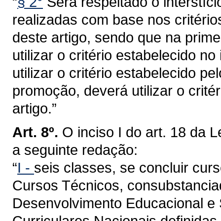
“
§ 2°
Será respeitado o interstí
realizadas com base nos critérios 
deste artigo, sendo que na prim
utilizar o critério estabelecido 
utilizar o critério estabelecido pel
promoção, deverá utilizar o critér
artigo.”
Art. 8º.
O inciso I do art. 18 da
a seguinte redação:
“
I -
seis classes, se concluir cu
Cursos Técnicos, consubstanciad
Desenvolvimento Educacional e S
Curriculares Nacionais definida