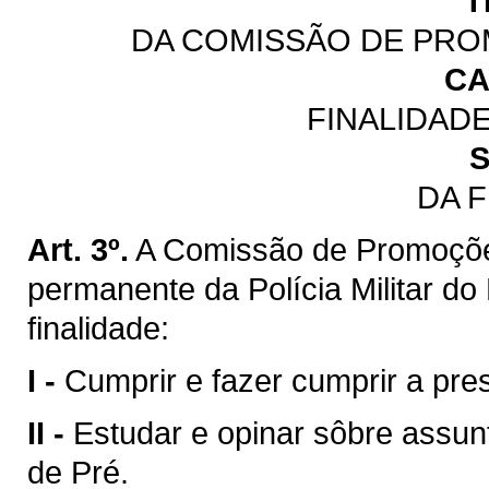
T
DA COMISSÃO DE PRO
CA
FINALIDAD
S
DA 
Art. 3º.
A Comissão de Promoçõe
permanente da Polícia Militar d
finalidade:
I -
Cumprir e fazer cumprir a pres
II -
Estudar e opinar sôbre assun
de Pré.