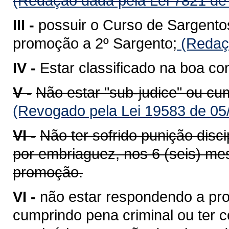
(Redação dada pela Lei 7821 de
III -
possuir o Curso de Sargento
promoção a 2º Sargento;
(Redaçã
IV -
Estar classificado na boa co
V -
Não estar "sub-judice" ou cu
(Revogado pela Lei 19583 de 05
VI -
Não ter sofrido punição disci
por embriaguez, nos 6 (seis) mes
promoção.
VI -
não estar respondendo a pro
cumprindo pena criminal ou ter co