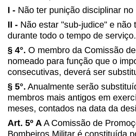
I -
Não ter punição disciplinar no
II -
Não estar "sub-judice" e não 
durante todo o tempo de serviço.
§ 4°.
O membro da Comissão de 
nomeado para função que o impos
consecutivas, deverá ser substitu
§ 5°.
Anualmente serão substitu
membros mais antigos em exercíc
meses, contados na data da des
Art. 5º A
A Comissão de Promoçõ
Bombeiros Militar é constituída p