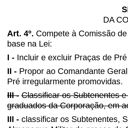
S
DA C
Art. 4º.
Compete à Comissão de
base na Lei:
I -
Incluir e excluir Praças de Pr
II -
Propor ao Comandante Geral 
Pré irregularmente promovidas.
III -
Classificar os Subtenentes e
graduados da Corporação, em ac
III -
classificar os Subtenentes,