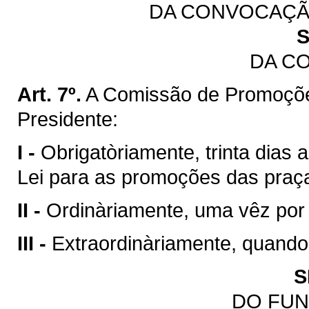
DA CONVOCAÇÃ
S
DA C
Art. 7º.
A Comissão de Promoçõe
Presidente:
I -
Obrigatòriamente, trinta dias 
Lei para as promoções das praç
II -
Ordinàriamente, uma vêz por
III -
Extraordinàriamente, quando
S
DO FU