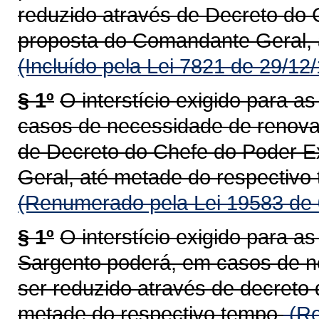
reduzido através de Decreto do 
proposta do Comandante Geral, 
(Incluído pela Lei 7821 de 29/12
§ 1º
O interstício exigido para 
casos de necessidade de renova
de Decreto do Chefe do Poder E
Geral, até metade do respectivo
(Renumerado pela Lei 19583 de 
§ 1º
O interstício exigido para 
Sargento poderá, em casos de n
ser reduzido através de decreto
metade do respectivo tempo.
(Re