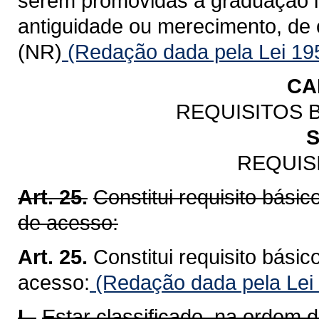
serem promovidas à graduação im
antiguidade ou merecimento, de 
(NR)
(Redação dada pela Lei 19
CA
REQUISITOS 
S
REQUIS
Art. 25.
Constitui requisito bási
de acesso:
Art. 25.
Constitui requisito bási
acesso:
(Redação dada pela Lei
I -
Estar classificado, na ordem d