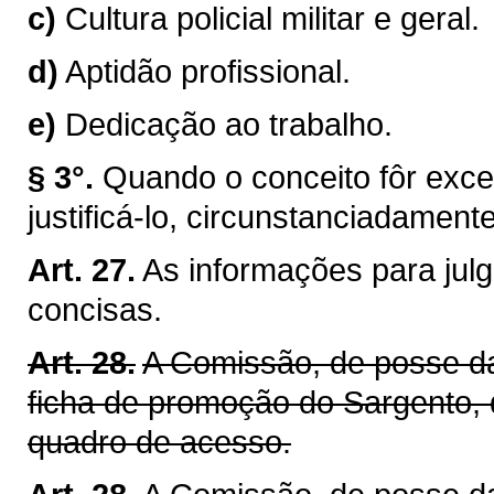
c)
Cultura policial militar e geral.
d)
Aptidão profissional.
e)
Dedicação ao trabalho.
§ 3°.
Quando o conceito fôr excel
justificá-lo, circunstanciadamente
Art. 27.
As informações para jul
concisas.
Art. 28.
A Comissão, de posse da
ficha de promoção do Sargento, 
quadro de acesso.