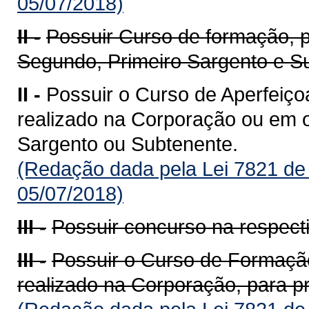
05/07/2018)
II -
Possuir Curso de formação, 
Segundo, Primeiro Sargento e S
II -
Possuir o Curso de Aperfeiço
realizado na Corporação ou em ou
Sargento ou Subtenente.
(Redação dada pela Lei 7821 de
05/07/2018)
III -
Possuir concurso na respecti
III -
Possuir o Curso de Formação
realizado na Corporação, para p