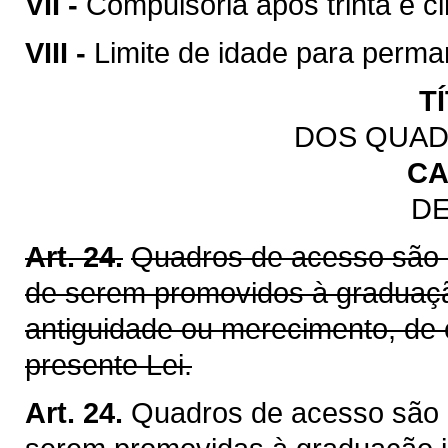
VII -
Compulsória após trinta e ci
VIII -
Limite de idade para perman
T
DOS QUAD
CA
DE
Art. 24.
Quadros de acesso são 
de serem promovidos à graduação
antiguidade ou merecimento, de
presente Lei.
Art. 24.
Quadros de acesso são 