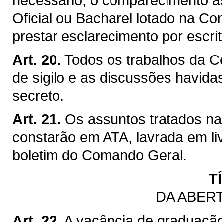
necessário, o comparecimento à
Oficial ou Bacharel lotado na Co
prestar esclarecimento por escri
Art. 20.
Todos os trabalhos da C
de sigilo e as discussões havida
secreto.
Art. 21.
Os assuntos tratados n
constarão em ATA, lavrada em li
boletim do Comando Geral.
T
DA ABER
Art. 22.
A vacância de graduaçã