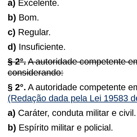
a)
Excelente.
b)
Bom.
c)
Regular.
d)
Insuficiente.
§ 2°.
A autoridade competente em
considerando:
§ 2°.
A autoridade competente em
(Redação dada pela Lei 19583 d
a)
Caráter, conduta militar e civil.
b)
Espírito militar e policial.