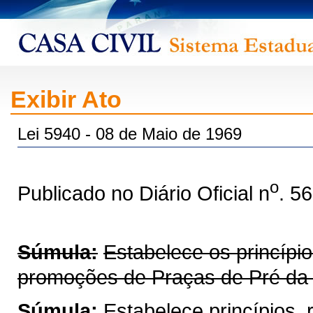
Exibir Ato
Lei 5940 - 08 de Maio de 1969
o
Publicado no Diário Oficial n
. 5
Súmula:
Estabelece os princípi
promoções de Praças de Pré da Po
Súmula:
Estabelece princípios,