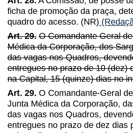
Art. 28.
A Comissão, de posse da
ficha de promoção da praça, det
quadro do acesso. (NR)
(Redação
Art. 29.
O Comandante Geral det
Médica da Corporação, dos Sarg
das vagas nos Quadros, devendo
entregues no prazo de 10 (dez) 
na Capital, 15 (quinze) dias no in
Art. 29.
O Comandante-Geral det
Junta Médica da Corporação, da
das vagas nos Quadros, devendo
entregues no prazo de dez dias p