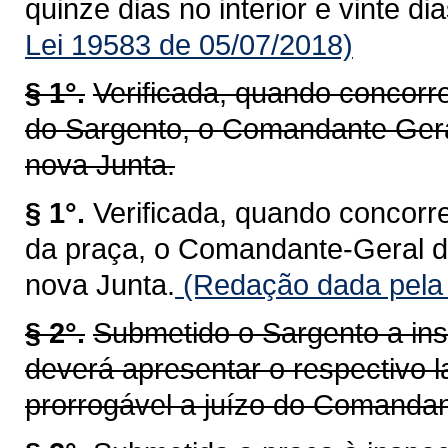
quinze dias no interior e vinte di
Lei 19583 de 05/07/2018)
§ 1°.
Verificada, quando concorr
do Sargento, o Comandante Ger
nova Junta.
§ 1°.
Verificada, quando concorr
da praça, o Comandante-Geral 
nova Junta.
(Redação dada pela 
§ 2°.
Submetido o Sargento a ins
deverá apresentar o respectivo l
prorrogável a juízo do Comandan