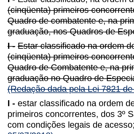
(cinqüenta) primeiros concorren
Quadro de combatente e, na prim
graduação, nos Quadros de Especi
I -
Estar classificado na ordem de
(cinqüenta) primeiros concorren
Quadro de Combatente e, na prim
graduação no Quadro de Especia
(Redação dada pela Lei 7821 de
I -
estar classificado na ordem de
primeiros concorrentes, dos 3º S
com condições legais de acesso