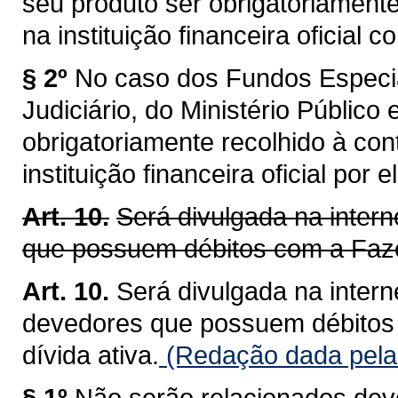
seu produto ser obrigatoriamente
na instituição financeira oficial 
§ 2º
No caso dos Fundos Especia
Judiciário, do Ministério Público
obrigatoriamente recolhido à con
instituição financeira oficial por 
Art. 10.
Será divulgada na intern
que possuem débitos com a Fazen
Art. 10.
Será divulgada na interne
devedores que possuem débitos 
dívida ativa.
(Redação dada pela
§ 1º
Não serão relacionados de