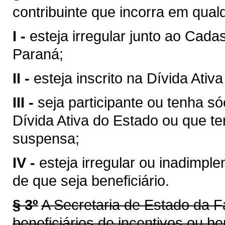
contribuinte que incorra em qua
I -
esteja irregular junto ao Cada
Paraná;
II -
esteja inscrito na Dívida Ati
III -
seja participante ou tenha só
Dívida Ativa do Estado ou que te
suspensa;
IV -
esteja irregular ou inadimpl
de que seja beneficiário.
§ 3º
A Secretaria de Estado da 
beneficiários de incentivos ou be