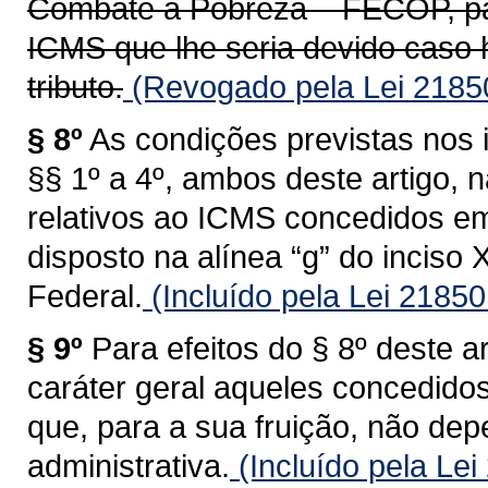
Combate à Pobreza – FECOP, par
ICMS que lhe seria devido caso 
tributo.
(Revogado pela Lei 2185
§ 8º
As condições previstas nos i
§§ 1º a 4º, ambos deste artigo, n
relativos ao ICMS concedidos em
disposto na alínea “g” do inciso X
Federal.
(Incluído pela Lei 2185
§ 9º
Para efeitos do § 8º deste a
caráter geral aqueles concedidos
que, para a sua fruição, não d
administrativa.
(Incluído pela Le