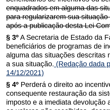
enquadrados em alguma das situa
para regularizarem sua situação
após a publicação desta Lei Co
§ 3º
A Secretaria de Estado da 
beneficiários de programas de 
alguma das situações descritas n
a sua situação.
(Redação dada p
14/12/2021)
§ 4º
Perderá o direito ao incentiv
consequente restauração da sis
imposto e a imediata devolução 