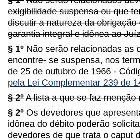
exigibilidade suspensa ou que t
discutir a natureza da obrigação
garantia integral e idônea ao Juí
§ 1º
Não serão relacionadas as dí
encontre- se suspensa, nos termo
de 25 de outubro de 1966 - Códig
pela Lei Complementar 239 de 1
§ 2º
A lista a que se faz menção 
§ 2º
Os devedores que apresentar
idônea do débito poderão solicit
devedores de que trata o caput d