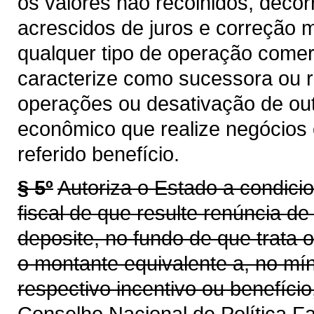
os valores não recolhidos, decor
acrescidos de juros e correção mo
qualquer tipo de operação comer
caracterize como sucessora ou 
operações ou desativação de out
econômico que realize negócios
referido benefício.
§ 5º
Autoriza o Estado a condicio
fiscal de que resulte renúncia de
deposite, no fundo de que trata 
o montante equivalente a, no mí
respectivo incentivo ou benefíci
Conselho Nacional de Política 