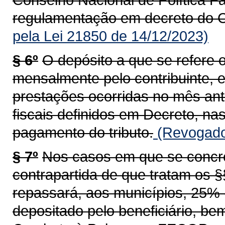
regulamentação em decreto do C
pela Lei 21850 de 14/12/2023)
§ 6º
O depósito a que se refere o
mensalmente pelo contribuinte, 
prestações ocorridas no mês ant
fiscais definidos em Decreto, n
pagamento do tributo.
(Revogado 
§ 7º
Nos casos em que se concret
contrapartida de que tratam os §§
repassará, aos municípios, 25% 
depositado pelo beneficiário, b