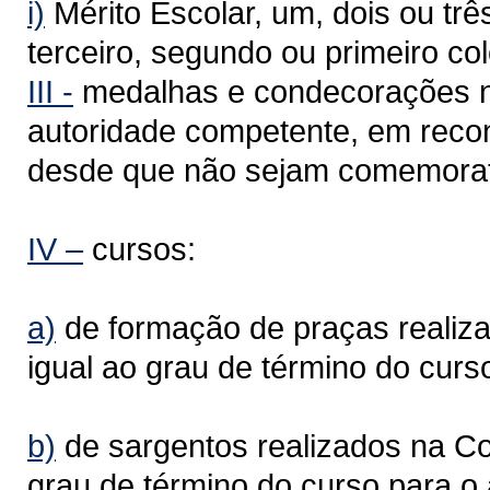
i)
Mérito Escolar, um, dois ou trê
terceiro, segundo ou primeiro co
III -
medalhas e condecorações na
autoridade competente, em recon
desde que não sejam comemorati
IV –
cursos:
a)
de formação de praças realiza
igual ao grau de término do curs
b)
de sargentos realizados na Co
grau de término do curso para o