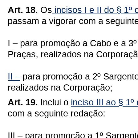
Art. 18.
Os
incisos I e II do § 1º
passam a vigorar com a seguint
I – para promoção a Cabo e a 3
Praças, realizados na Corporaçã
II –
para promoção a 2º Sargento
realizados na Corporação;
Art. 19.
Inclui o
inciso III ao § 1
com a seguinte redação:
III – para promoção a 1º Sarge