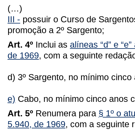
(…)
III -
possuir o Curso de Sargentos
promoção a 2º Sargento;
Art. 4º
Inclui as
alíneas “d” e “e” 
de 1969
, com a seguinte redaçã
d) 3º Sargento, no mínimo cinc
e)
Cabo, no mínimo cinco anos c
Art. 5º
Renumera para
§ 1º o at
5.940, de 1969
, com a seguinte 