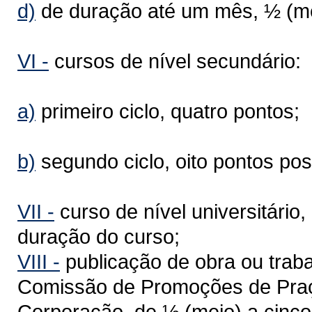
d)
de duração até um mês, ½ (me
VI -
cursos de nível secundário:
a)
primeiro ciclo, quatro pontos;
b)
segundo ciclo, oito pontos posi
VI
I
-
curso de nível universitário,
duração do curso;
VIII -
publicação de obra ou traba
Comissão de Promoções de Praça
Corporação, de ½ (meio) a cinco 