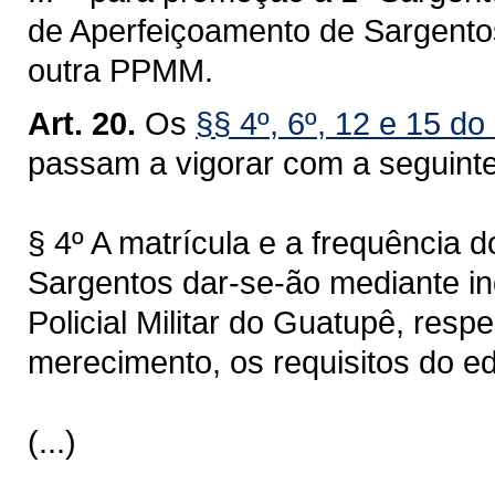
de Aperfeiçoamento de Sargento
outra PPMM.
Art. 20.
Os
§§ 4º, 6º, 12 e 15 do
passam a vigorar com a seguint
§ 4º A matrícula e a frequência 
Sargentos dar-se-ão mediante 
Policial Militar do Guatupê, respe
merecimento, os requisitos do ed
(...)