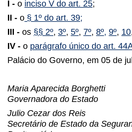
I -
o
inciso V do art. 25
;
II -
o
§ 1
º do art. 3
9;
III -
os
§§ 2º
,
3º
,
5º
,
7º
,
8
º
,
9
º
,
10
IV -
o
parágrafo único do art. 44
Palácio do Governo, em 05 de ju
Maria Aparecida Borghetti
Governadora do Estado
Julio Cezar dos Reis
Secretário de Estado da Seguran