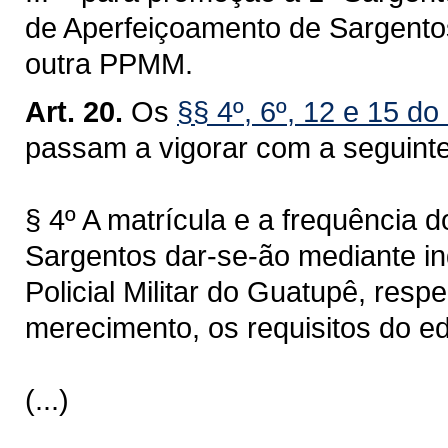
de Aperfeiçoamento de Sargento
outra PPMM.
Art. 20.
Os
§§ 4º, 6º, 12 e 15 do
passam a vigorar com a seguint
§ 4º A matrícula e a frequência 
Sargentos dar-se-ão mediante 
Policial Militar do Guatupê, respe
merecimento, os requisitos do ed
(...)