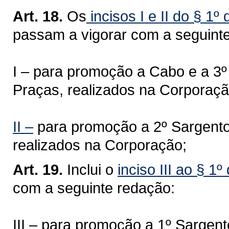
Art. 18.
Os
incisos I e II do § 1º
passam a vigorar com a seguint
I – para promoção a Cabo e a 3
Praças, realizados na Corporaçã
II –
para promoção a 2º Sargento
realizados na Corporação;
Art. 19.
Inclui o
inciso III ao § 1
com a seguinte redação:
III – para promoção a 1º Sarge