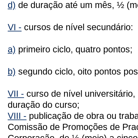
d)
de duração até um mês, ½ (me
VI -
cursos de nível secundário:
a)
primeiro ciclo, quatro pontos;
b)
segundo ciclo, oito pontos posi
VI
I
-
curso de nível universitário,
duração do curso;
VIII -
publicação de obra ou traba
Comissão de Promoções de Praça
Corporação, de ½ (meio) a cinco 