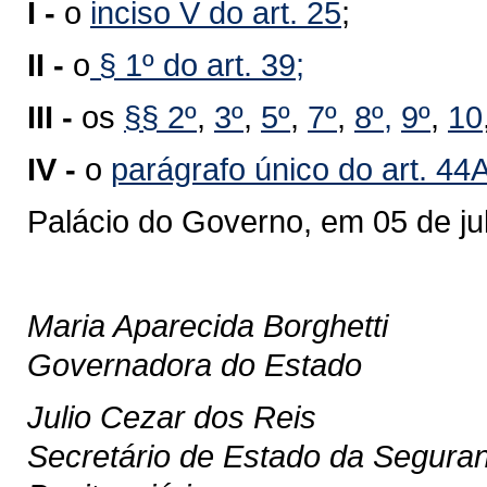
I -
o
inciso V do art. 25
;
II -
o
§ 1
º do art. 3
9;
III -
os
§§ 2º
,
3º
,
5º
,
7º
,
8
º
,
9
º
,
10
IV -
o
parágrafo único do art. 44
Palácio do Governo, em 05 de ju
Maria Aparecida Borghetti
Governadora do Estado
Julio Cezar dos Reis
Secretário de Estado da Seguran