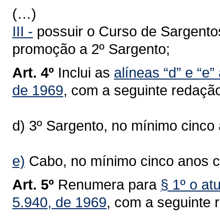
(…)
III -
possuir o Curso de Sargentos
promoção a 2º Sargento;
Art. 4º
Inclui as
alíneas “d” e “e” 
de 1969
, com a seguinte redaçã
d) 3º Sargento, no mínimo cinc
e)
Cabo, no mínimo cinco anos c
Art. 5º
Renumera para
§ 1º o at
5.940, de 1969
, com a seguinte 