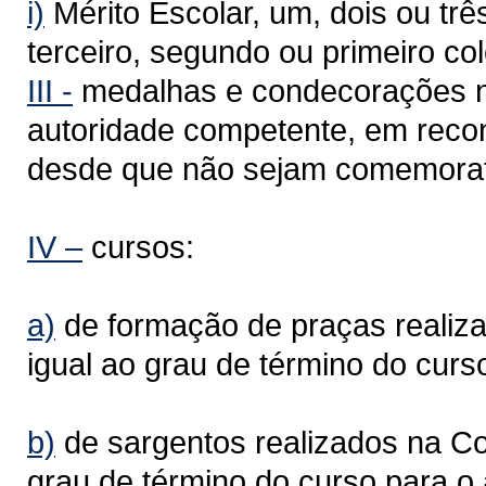
i)
Mérito Escolar, um, dois ou trê
terceiro, segundo ou primeiro co
III -
medalhas e condecorações na
autoridade competente, em recon
desde que não sejam comemorati
IV –
cursos:
a)
de formação de praças realiza
igual ao grau de término do curs
b)
de sargentos realizados na Co
grau de término do curso para o