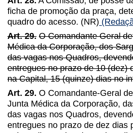
Art. 28.
A Comissão, de posse da
ficha de promoção da praça, det
quadro do acesso. (NR)
(Redação
Art. 29.
O Comandante Geral det
Médica da Corporação, dos Sarg
das vagas nos Quadros, devendo
entregues no prazo de 10 (dez) 
na Capital, 15 (quinze) dias no in
Art. 29.
O Comandante-Geral det
Junta Médica da Corporação, da
das vagas nos Quadros, devendo
entregues no prazo de dez dias p