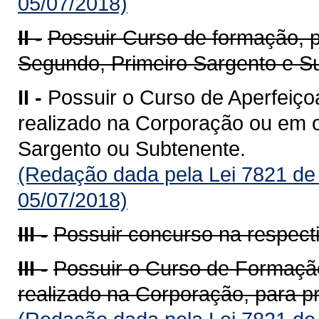
05/07/2018)
II -
Possuir Curso de formação, 
Segundo, Primeiro Sargento e S
II -
Possuir o Curso de Aperfeiço
realizado na Corporação ou em ou
Sargento ou Subtenente.
(Redação dada pela Lei 7821 de
05/07/2018)
III -
Possuir concurso na respecti
III -
Possuir o Curso de Formação
realizado na Corporação, para p