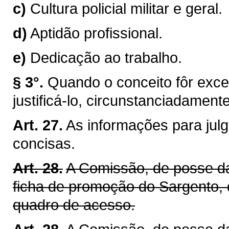
c)
Cultura policial militar e geral.
d)
Aptidão profissional.
e)
Dedicação ao trabalho.
§ 3°.
Quando o conceito fôr excel
justificá-lo, circunstanciadamente
Art. 27.
As informações para jul
concisas.
Art. 28.
A Comissão, de posse da
ficha de promoção do Sargento, 
quadro de acesso.