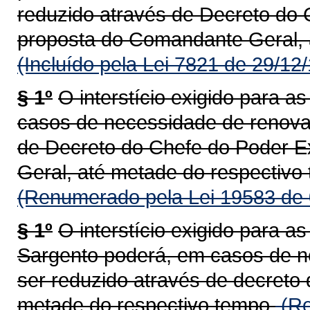
reduzido através de Decreto do 
proposta do Comandante Geral, 
(Incluído pela Lei 7821 de 29/12
§ 1º
O interstício exigido para 
casos de necessidade de renova
de Decreto do Chefe do Poder E
Geral, até metade do respectivo
(Renumerado pela Lei 19583 de 
§ 1º
O interstício exigido para 
Sargento poderá, em casos de n
ser reduzido através de decreto
metade do respectivo tempo.
(Re