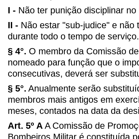
I -
Não ter punição disciplinar no
II -
Não estar "sub-judice" e não 
durante todo o tempo de serviço.
§ 4°.
O membro da Comissão de 
nomeado para função que o impos
consecutivas, deverá ser substitu
§ 5°.
Anualmente serão substitu
membros mais antigos em exercíc
meses, contados na data da des
Art. 5º A
A Comissão de Promoçõ
Bombeiros Militar é constituída p