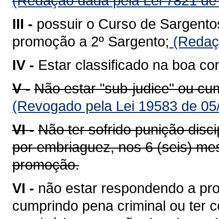
(Redação dada pela Lei 7821 de
III -
possuir o Curso de Sargento
promoção a 2º Sargento;
(Redaçã
IV -
Estar classificado na boa co
V -
Não estar "sub-judice" ou cu
(Revogado pela Lei 19583 de 05
VI -
Não ter sofrido punição disci
por embriaguez, nos 6 (seis) mes
promoção.
VI -
não estar respondendo a pro
cumprindo pena criminal ou ter co