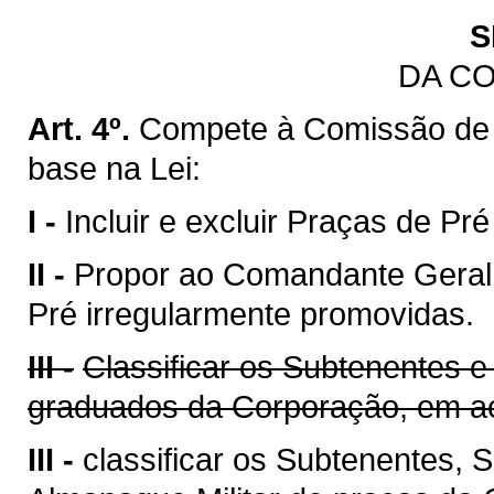
S
DA C
Art. 4º.
Compete à Comissão de
base na Lei:
I -
Incluir e excluir Praças de Pr
II -
Propor ao Comandante Geral 
Pré irregularmente promovidas.
III -
Classificar os Subtenentes e
graduados da Corporação, em ac
III -
classificar os Subtenentes,