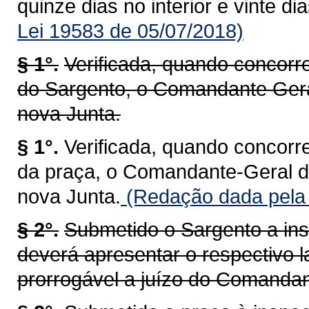
quinze dias no interior e vinte di
Lei 19583 de 05/07/2018)
§ 1°.
Verificada, quando concorr
do Sargento, o Comandante Ger
nova Junta.
§ 1°.
Verificada, quando concorr
da praça, o Comandante-Geral 
nova Junta.
(Redação dada pela 
§ 2°.
Submetido o Sargento a ins
deverá apresentar o respectivo l
prorrogável a juízo do Comandan