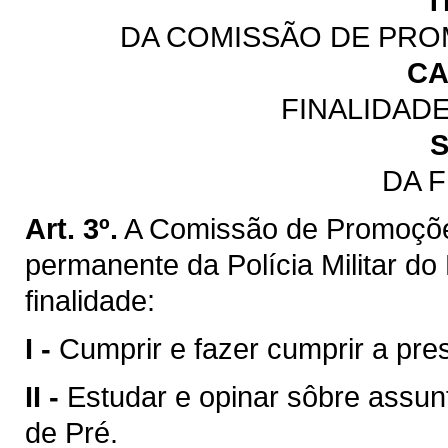
T
DA COMISSÃO DE PRO
CA
FINALIDAD
S
DA 
Art. 3º.
A Comissão de Promoçõe
permanente da Polícia Militar d
finalidade:
I -
Cumprir e fazer cumprir a pres
II -
Estudar e opinar sôbre assun
de Pré.