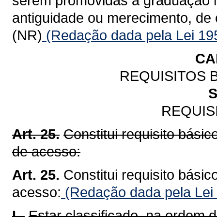
serem promovidas à graduação im
antiguidade ou merecimento, de 
(NR)
(Redação dada pela Lei 19
CA
REQUISITOS 
S
REQUIS
Art. 25.
Constitui requisito bási
de acesso:
Art. 25.
Constitui requisito bási
acesso:
(Redação dada pela Lei
I -
Estar classificado, na ordem d