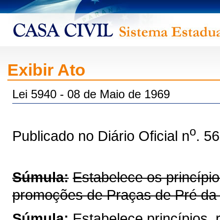
Exibir Ato
Lei 5940 - 08 de Maio de 1969
o
Publicado no Diário Oficial n
. 5
Súmula:
Estabelece os princípi
promoções de Praças de Pré da Po
Súmula:
Estabelece princípios,