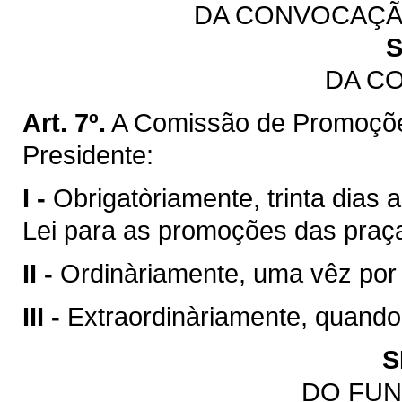
DA CONVOCAÇÃ
S
DA C
Art. 7º.
A Comissão de Promoçõe
Presidente:
I -
Obrigatòriamente, trinta dias 
Lei para as promoções das praç
II -
Ordinàriamente, uma vêz por
III -
Extraordinàriamente, quando
S
DO FU