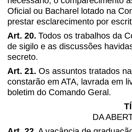
necessário, o comparecimento à
Oficial ou Bacharel lotado na Co
prestar esclarecimento por escri
Art. 20.
Todos os trabalhos da C
de sigilo e as discussões havida
secreto.
Art. 21.
Os assuntos tratados n
constarão em ATA, lavrada em li
boletim do Comando Geral.
T
DA ABER
Art. 22.
A vacância de graduaçã