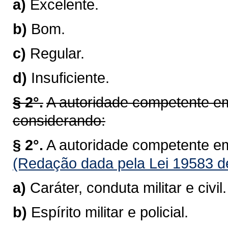
a)
Excelente.
b)
Bom.
c)
Regular.
d)
Insuficiente.
§ 2°.
A autoridade competente em
considerando:
§ 2°.
A autoridade competente em
(Redação dada pela Lei 19583 d
a)
Caráter, conduta militar e civil.
b)
Espírito militar e policial.