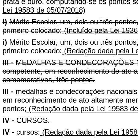
prata e ouro, computando-se os pontos s
Lei 19583 de 05/07/2018)
i)
Mérito Escolar, um, dois ou três pontos
primeiro colocado;
(Incluído pela Lei 193
i)
Mérito Escolar, um, dois ou três pontos
primeiro colocado;
(Redação dada pela Le
III -
MEDALHAS E CONDECORAÇÕES NACIO
competente, em reconhecimento de ato a
comemorativas, três pontos.
III -
medalhas e condecorações nacionais,
em reconhecimento de ato altamente meri
pontos;
(Redação dada pela Lei 19583 de
IV -
CURSOS.
IV -
cursos:
(Redação dada pela Lei 1958