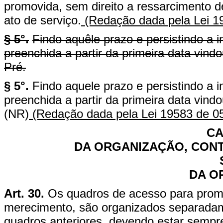
promovida, sem direito a ressarcimento de
ato de serviço.
(Redação dada pela Lei 1
§ 5°.
Findo aquêle prazo e persistindo a 
preenchida a partir da primeira data vin
Pré.
§ 5°.
Findo aquele prazo e persistindo a i
preenchida a partir da primeira data vind
(NR)
(Redação dada pela Lei 19583 de 0
CA
DA ORGANIZAÇÃO, CON
DA O
Art. 30.
Os quadros de acesso para promo
merecimento, são organizados separadam
quadros anteriores, devendo estar sempre