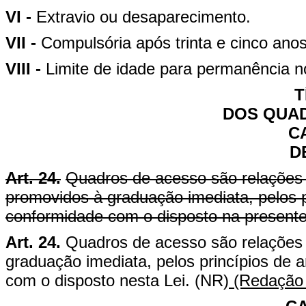
VI -
Extravio ou desaparecimento.
VII -
Compulsória após trinta e cinco anos
VIII -
Limite de idade para permanência no
T
DOS QUA
C
D
Art. 24.
Quadros de acesso são relações
promovidos à graduação imediata, pelos p
conformidade com o disposto na presente
Art. 24.
Quadros de acesso são relações
graduação imediata, pelos princípios de 
com o disposto nesta Lei. (NR)
(Redação 