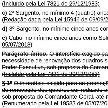
(Incluído pela Lei 7821 de 29/12/1983)
c)
2º Sargento, no mínimo 4 (quatro) ano
(Redação dada pela Lei 15946 de 09/09/
d)
3º Sargento, no mínimo cinco anos c
e)
Cabo, no mínimo cinco anos como Sol
05/07/2018)
Parágrafo único.
O interstício exigido 
necessidade de renovação dos quadros se
Poder Executivo, sob proposta do Comand
(Incluído pela Lei 7821 de 29/12/1983)
§ 1º
O interstício exigido para as promo
de renovação dos quadros ser reduzido a
sob proposta do Comandante Geral, até 
(Renumerado pela Lei 19583 de 05/07/20