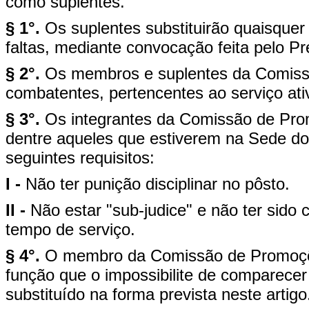
como suplentes.
§ 1°.
Os suplentes substituirão quaisqu
faltas, mediante convocação feita pelo Pr
§ 2°.
Os membros e suplentes da Comiss
combatentes, pertencentes ao serviço at
§ 3°.
Os integrantes da Comissão de Pro
dentre aqueles que estiverem na Sede do
seguintes requisitos:
I -
Não ter punição disciplinar no pôsto.
II -
Não estar "sub-judice" e não ter sido
tempo de serviço.
§ 4°.
O membro da Comissão de Promoçõe
função que o impossibilite de comparecer
substituído na forma prevista neste artigo