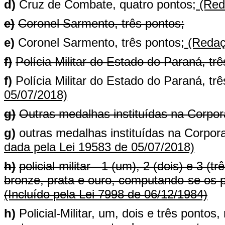
d)
Cruz de Combate, quatro pontos;
(Reda
e)
Coronel Sarmento, três pontos;
e)
Coronel Sarmento, três pontos;
(Redaçã
f)
Polícia Militar do Estado do Paraná, trê
f)
Polícia Militar do Estado do Paraná, trê
05/07/2018)
g)
Outras medalhas instituídas na Corpor
g)
outras medalhas instituídas na Corpor
dada pela Lei 19583 de 05/07/2018)
h)
policial-militar - 1 (um), 2 (dois) e 3 
bronze, prata e ouro, computando-se os p
(Incluído pela Lei 7998 de 06/12/1984)
h)
Policial-Militar, um, dois e três ponto