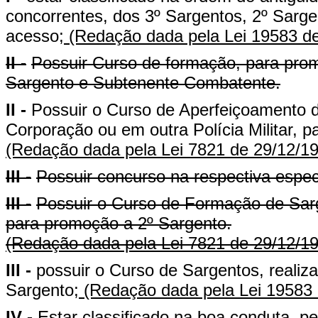
concorrentes, dos 3º Sargentos, 2º Sarge
acesso;
(Redação dada pela Lei 19583 de
II -
Possuir Curso de formação, para pro
Sargento e Subtenente Combatente.
II -
Possuir o Curso de Aperfeiçoamento d
Corporação ou em outra Polícia Militar, 
(Redação dada pela Lei 7821 de 29/12/1
III -
Possuir concurso na respectiva espec
III -
Possuir o Curso de Formação de Sarg
para promoção a 2º Sargento.
(Redação dada pela Lei 7821 de 29/12/1
III -
possuir o Curso de Sargentos, reali
Sargento;
(Redação dada pela Lei 19583 
IV -
Estar classificado na boa conduta, p