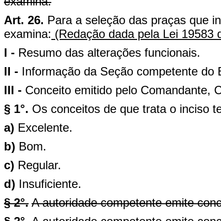
examina.
Art. 26.
Para a seleção das praças que i
examina:
(Redação dada pela Lei 19583 
I -
Resumo das alterações funcionais.
II -
Informação da Seção competente do E
III -
Conceito emitido pelo Comandante, C
§ 1°.
Os conceitos de que trata o inciso te
a)
Excelente.
b)
Bom.
c)
Regular.
d)
Insuficiente.
§ 2°.
A autoridade competente emite conc