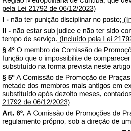
Região Metropolitana de Curitiba, que dev
pela Lei 21792 de 06/12/2023)
I -
não ter punição disciplinar no posto;
(I
II -
não estar sub judice e não ter sido c
tempo de serviço.
(Incluído pela Lei 2179
§ 4º
O membro da Comissão de Promoçõe
função que o impossibilite de comparecer
substituído na forma prevista neste artigo
§ 5º
A Comissão de Promoção de Praças d
metade dos membros mais antigos em exer
substituído após dezoito meses, contados
21792 de 06/12/2023)
Art. 6º.
A Comissão de Promoções de Praç
regulamento próprio, sob a direção de um 