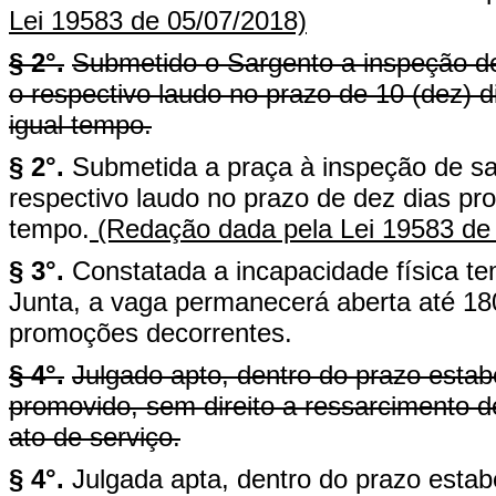
Lei 19583 de 05/07/2018)
§ 2°.
Submetido o Sargento a inspeção de
o respectivo laudo no prazo de 10 (dez) 
igual tempo.
§ 2°.
Submetida a praça à inspeção de sa
respectivo laudo no prazo de dez dias pr
tempo.
(Redação dada pela Lei 19583 de
§ 3°.
Constatada a incapacidade física t
Junta, a vaga permanecerá aberta até 180
promoções decorrentes.
§ 4°.
Julgado apto, dentro do prazo estab
promovido, sem direito a ressarcimento de
ato de serviço.
§ 4°.
Julgada apta, dentro do prazo estabe