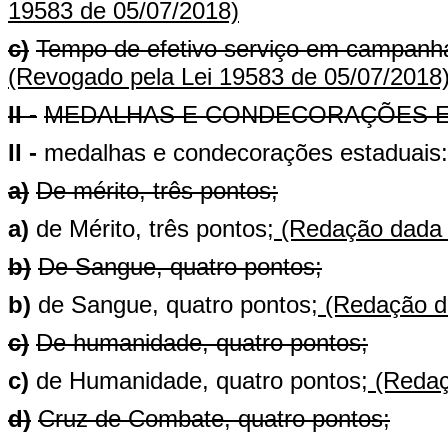
19583 de 05/07/2018)
c)
Tempo de efetivo serviço em campanha
(Revogado pela Lei 19583 de 05/07/2018
II -
MEDALHAS E CONDECORAÇÕES E
II -
medalhas e condecorações estaduais:
a)
De mérito, três pontos;
a)
de Mérito, três pontos;
(Redação dada p
b)
De Sangue, quatro pontos;
b)
de Sangue, quatro pontos;
(Redação da
c)
De humanidade, quatro pontos;
c)
de Humanidade, quatro pontos;
(Redaç
d)
Cruz de Combate, quatro pontos;