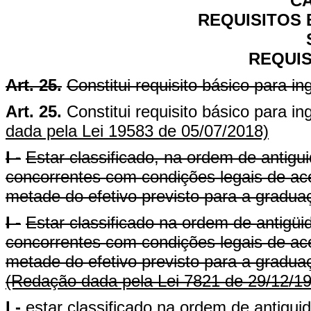
CA
REQUISITOS 
REQUIS
Art. 25.
Constitui requisito básico para 
Art. 25.
Constitui requisito básico para 
dada pela Lei 19583 de 05/07/2018)
I -
Estar classificado, na ordem de antigui
concorrentes com condições legais de ac
metade do efetivo previsto para a graduaç
I -
Estar classificado na ordem de antigüid
concorrentes com condições legais de ac
metade do efetivo previsto para a gradua
(Redação dada pela Lei 7821 de 29/12/1
I -
estar classificado na ordem de antiguid