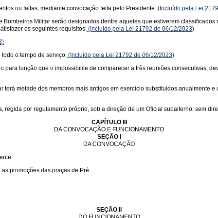
tos ou faltas, mediante convocação feita pelo Presidente.
(Incluído pela Lei 217
 Bombeiros Militar serão designados dentre aqueles que estiverem classificado
isfazer os seguintes requisitos:
(Incluído pela Lei 21792 de 06/12/2023)
3)
 todo o tempo de serviço.
(Incluído pela Lei 21792 de 06/12/2023)
a função que o impossibilite de comparecer a três reuniões consecutivas, deverá
terá metade dos membros mais antigos em exercício substituídos anualmente e o P
egida por regulamento próprio, sob a direção de um Oficial subalterno, sem direi
CAPÍTULO III
DA CONVOCAÇÃO E FUNCIONAMENTO
SEÇÃO I
DA CONVOCAÇÃO
ente:
ra as promoções das praças de Pré.
SEÇÃO II
DO FUNCIONAMENTO