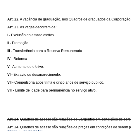
Art. 22.
A vacância de graduação, nos Quadros de graduados da Corporação, 
Art. 23.
As vagas decorrem de:
I -
Exclusão do estado efetivo.
II -
Promoção.
III -
Transferência para a Reserva Remunerada.
IV -
Reforma.
V -
Aumento de efetivo.
VI -
Extravio ou desaparecimento.
VII -
Compulsória após trinta e cinco anos de serviço público.
VIII -
Limite de idade para permanência no serviço ativo.
Art. 24.
Quadros de acesso são relações de Sargentos em condições de serem
Art. 24.
Quadros de acesso são relações de praças em condições de serem pr