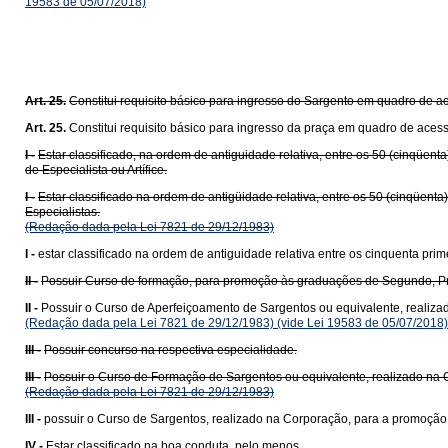
19583 de 05/07/2018)
Art. 25.
Constitui requisito básico para ingresso do Sargento em quadro de a
Art. 25.
Constitui requisito básico para ingresso da praça em quadro de acess
I -
Estar classificado, na ordem de antiguidade relativa, entre os 50 (cinqüe
de Especialista ou Artífice.
I -
Estar classificado na ordem de antigüidade relativa, entre os 50 (cinqüen
Especialistas.
(Redação dada pela Lei 7821 de 29/12/1983)
I -
estar classificado na ordem de antiguidade relativa entre os cinquenta pri
II -
Possuir Curso de formação, para promoção às graduações de Segundo, P
II -
Possuir o Curso de Aperfeiçoamento de Sargentos ou equivalente, realizad
(Redação dada pela Lei 7821 de 29/12/1983)
(vide Lei 19583 de 05/07/2018)
III -
Possuir concurso na respectiva especialidade.
III -
Possuir o Curso de Formação de Sargentos ou equivalente, realizado na 
(Redação dada pela Lei 7821 de 29/12/1983)
III -
possuir o Curso de Sargentos, realizado na Corporação, para a promoção 
IV -
Estar classificado na boa conduta, pelo menos.