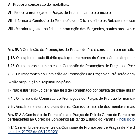
V -
Propor a concessão de medalhas.
VI -
Propor a promoção de Praças de Pré, indicando o princípio.
VII -
Informar à Comissão de Promoções de Oficiais sôbre os Subtenentes com d
VIII -
Mandar registrar na ficha de promoção dos Sargentos, pontos positivos e
Art. 5º.
A Comissão de Promoções de Praças de Pré é constituida por um ofici
§ 1°.
Os suplentes substituirão quaisquer membros da Comissão nos impedimen
§ 2°.
Os membros e suplentes da Comissão de Promoções de Praças de Pré sã
§ 3°.
Os integrantes da Comissão de Promoções de Praças de Pré serão desig
I -
Não ter punição disciplinar no pôsto.
II -
Não estar "sub-judice" e não ter sido condenado por prática de crime duran
§ 4°.
O membro da Comissão de Promoções de Praças de Pré que fôr nomeado pa
§ 5°.
Anualmente serão substituídos na Comissão, metade dos membros mais a
Art. 5º A
A Comissão de Promoções de Praças de Pré do Corpo de Bombeiros Mil
pertencentes ao Corpo de Bombeiros Militar do Estado do Paraná.
(Incluído 
§ 1º
Os membros e suplentes da Comissão de Promoções de Praças de Pré do 
pela Lei 21792 de 06/12/2023)