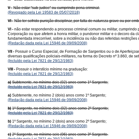
V -
Não estar "sub-judice" ou cumprindo pena criminal.
(Revogado pela Lei 19583 de 05/07/2018)
VI -
Não ter sofrido punição disciplinar, por falta de natureza grave ou por em
VI -
não estar respondendo a processo criminal comum ou militar, cumprindo pe
Corporação ou que afetem a honra militar, o pundonor militar e o decoro da
fundamentada irrecorrível, sobre a incidência ou não das referidas restriçõ
(Redação dada pela Lei 15946 de 09/09/2008)
VII -
Possuir o Curso Especial, de Formação de Sargentos ou o de Aperfeiçoam
diversas qualificações policiais-militares, na forma do Decreto nº 3.860, de s
(Incluído pela Lei 7821 de 29/12/1983)
VIII -
Possuir o interstício mínimo na graduação:
(Incluído pela Lei 7821 de 29/12/1983)
a)
Subtenente, no mínimo dois (02) anos como 1º Sargento;
(Incluído pela Lei 7821 de 29/12/1983)
a)
Subtenente, no mínimo 2 (dois) anos como 1º Sargento;
(Redação dada pela Lei 15946 de 09/09/2008)
b)
1º Sargento, no mínimo dois (02) anos como 2º Sargento;
(Incluído pela Lei 7821 de 29/12/1983)
b)
1º Sargento, no mínimo 2 (dois) anos como 2º Sargento;
(Redação dada pela Lei 15946 de 09/09/2008)
c)
2º Sargento, no mínimo seis (06) anos como 3º Sargento.