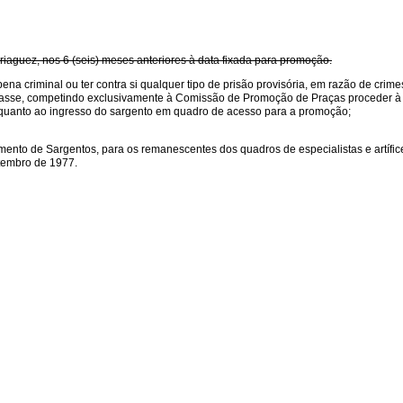
briaguez, nos 6 (seis) meses anteriores à data fixada para promoção.
na criminal ou ter contra si qualquer tipo de prisão provisória, em razão de crim
 classe, competindo exclusivamente à Comissão de Promoção de Praças proceder à
es quanto ao ingresso do sargento em quadro de acesso para a promoção;
ento de Sargentos, para os remanescentes dos quadros de especialistas e artífic
etembro de 1977.