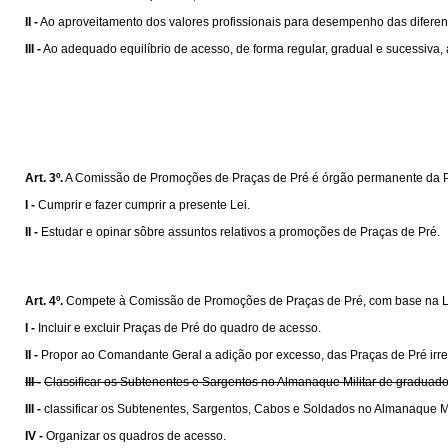
II -
Ao aproveitamento dos valores profissionais para desempenho das diferen
III -
Ao adequado equilíbrio de acesso, de forma regular, gradual e sucessiva, à
Art. 3º.
A Comissão de Promoções de Praças de Pré é órgão permanente da Polí
I -
Cumprir e fazer cumprir a presente Lei.
II -
Estudar e opinar sôbre assuntos relativos a promoções de Praças de Pré.
Art. 4º.
Compete à Comissão de Promoções de Praças de Pré, com base na L
I -
Incluir e excluir Praças de Pré do quadro de acesso.
II -
Propor ao Comandante Geral a adição por excesso, das Praças de Pré irr
III -
Classificar os Subtenentes e Sargentos no Almanaque Militar de graduad
III -
classificar os Subtenentes, Sargentos, Cabos e Soldados no Almanaque Mi
IV -
Organizar os quadros de acesso.