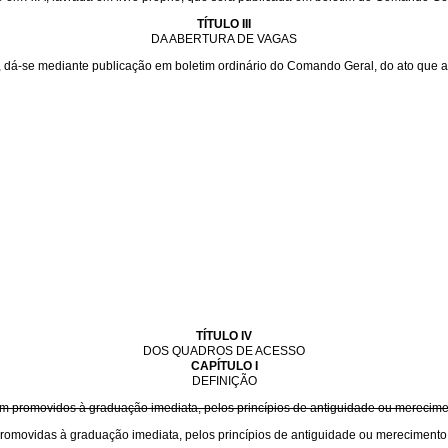
TÍTULO III
DA ABERTURA DE VAGAS
dá-se mediante publicação em boletim ordinário do Comando Geral, do ato que a 
TÍTULO IV
DOS QUADROS DE ACESSO
CAPÍTULO I
DEFINIÇÃO
 promovidos à graduação imediata, pelos princípios de antiguidade ou merecimen
omovidas à graduação imediata, pelos princípios de antiguidade ou merecimento,