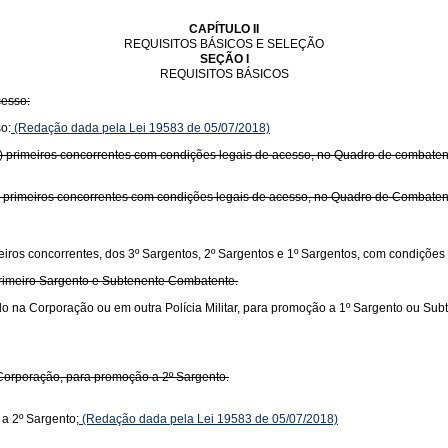
CAPÍTULO II
REQUISITOS BÁSICOS E SELEÇÃO
SEÇÃO I
REQUISITOS BÁSICOS
cesso:
o:
(Redação dada pela Lei 19583 de 05/07/2018)
nta) primeiros concorrentes com condições legais de acesso, no Quadro de combaten
ta) primeiros concorrentes com condições legais de acesso, no Quadro de Combaten
meiros concorrentes, dos 3º Sargentos, 2º Sargentos e 1º Sargentos, com condições
rimeiro Sargento e Subtenente Combatente.
o na Corporação ou em outra Polícia Militar, para promoção a 1º Sargento ou Sub
Corporação, para promoção a 2º Sargento.
a 2º Sargento;
(Redação dada pela Lei 19583 de 05/07/2018)