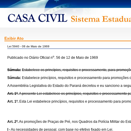
Exibir Ato
Lei 5940 - 08 de Maio de 1969
o
Publicado no Diário Oficial n
. 56 de 12 de Maio de 1969
Súmula:
Estabelece os princípios, requisitos e processamento, para promoçõe
Súmula:
Estabelece princípios, requisitos e processamento para promoções d
A Assembléia Legislativa do Estado do Paraná decretou e eu sanciono a segui
Art. 1º.
A presente Lei estabelece os princípios, requisitos e processamento 
Art. 1º.
Esta Lei estabelece princípios, requisitos e processamento para prom
Art. 2º.
As promoções de Praças de Pré, nos Quadros da Polícia Militar do Est
I -
As necessidades de pessoal, com base no efetivo fixado em Lei.