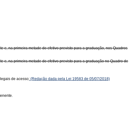
te e, na primeira metade do efetivo previsto para a graduação, nos Quadros
te e, na primeira metade do efetivo previsto para a graduação no Quadro de
 legais de acesso;
(Redação dada pela Lei 19583 de 05/07/2018)
tenente.