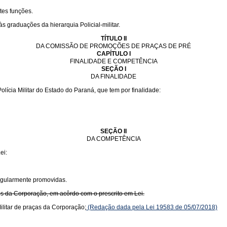
tes funções.
s graduações da hierarquia Policial-militar.
TÍTULO II
DA COMISSÃO DE PROMOÇÕES DE PRAÇAS DE PRÉ
CAPÍTULO I
FINALIDADE E COMPETÊNCIA
SEÇÃO I
DA FINALIDADE
cia Militar do Estado do Paraná, que tem por finalidade:
SEÇÃO II
DA COMPETÊNCIA
ei:
egularmente promovidas.
os da Corporação, em acôrdo com o prescrito em Lei.
litar de praças da Corporação;
(Redação dada pela Lei 19583 de 05/07/2018)