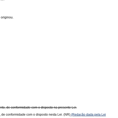
originou.
to, de conformidade com o disposto na presente Lei.
 de conformidade com o disposto nesta Lei. (NR)
(Redação dada pela Lei