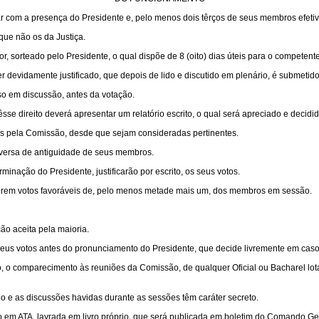
com a presença do Presidente e, pelo menos dois têrços de seus membros efetiv
que não os da Justiça.
 sorteado pelo Presidente, o qual dispõe de 8 (oito) dias úteis para o competente 
r devidamente justificado, que depois de lido e discutido em plenário, é submetido
o em discussão, antes da votação.
dêsse direito deverá apresentar um relatório escrito, o qual será apreciado e decid
 pela Comissão, desde que sejam consideradas pertinentes.
inversa de antiguidade de seus membros.
ação do Presidente, justificarão por escrito, os seus votos.
erem votos favoráveis de, pelo menos metade mais um, dos membros em sessão.
o aceita pela maioria.
eus votos antes do pronunciamento do Presidente, que decide livremente em cas
, o comparecimento às reuniões da Comissão, de qualquer Oficial ou Bacharel lot
lo e as discussões havidas durante as sessões têm caráter secreto.
 em ATA, lavrada em livro próprio, que será publicada em boletim do Comando Ger