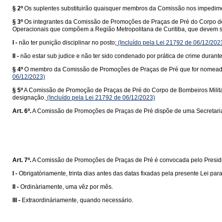
§ 2º
Os suplentes substituirão quaisquer membros da Comissão nos impedimen
§ 3º
Os integrantes da Comissão de Promoções de Praças de Pré do Corpo de
Operacionais que compõem a Região Metropolitana de Curitiba, que devem sat
I -
não ter punição disciplinar no posto;
(Incluído pela Lei 21792 de 06/12/202
II -
não estar sub judice e não ter sido condenado por prática de crime durante
§ 4º
O membro da Comissão de Promoções de Praças de Pré que for nomeado par
06/12/2023)
§ 5º
A Comissão de Promoção de Praças de Pré do Corpo de Bombeiros Militar 
designação.
(Incluído pela Lei 21792 de 06/12/2023)
Art. 6º.
A Comissão de Promoções de Praças de Pré dispõe de uma Secretaria, r
Art. 7º.
A Comissão de Promoções de Praças de Pré é convocada pelo Presid
I -
Obrigatòriamente, trinta dias antes das datas fixadas pela presente Lei pa
II -
Ordinàriamente, uma vêz por mês.
III -
Extraordinàriamente, quando necessário.