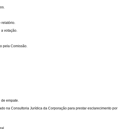
os.
relatório.
 a votação.
ido pela Comissão.
o de empate.
ado na Consultoria Jurídica da Corporação para prestar esclarecimento por
al.