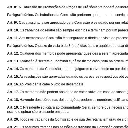
Art. 8º.
A Comissão de Promoções de Praças de Pré sòmente poderá deliberar 
Parágrafo único.
Os trabalhos da Comissão preterem qualquer outro serviço 
Art. 9º.
Cada assunto a ser apreciado pela Comissão é estudado por um relator,
Art. 10.
Os trabalhos do relator são sempre escritos e terminam por um parece
Art. 11.
Aos membros da Comissão é assegurado o direito de vista do process
Parágrafo único.
O prazo de vista é de 3 (três) dias úteis e aquêle que usar 
Art. 12.
Qualquer dos membros pode apresentar questões a serem apreciadas
Art. 13.
A votação é secreta ou nominal e, nêste último caso, feita na ordem 
Art. 14.
Os membros da Comissão, quando julgarem conveniente ou por determin
Art. 15.
As resoluções são aprovadas quando os pareceres respectivos obtiv
Art. 16.
Ao Presidente cabe o voto de desempate.
Art. 17.
Os membros não podem abster-se de votar, salvo em caso de suspeiçã
Art. 18.
Havendo desacôrdo nas deliberações, podem os membros justificar s
Art. 19.
O Presidente solicitará ao Comandante Geral, sempre que necessário
escrito e opinar sôbre assunto em pauta.
Art. 20.
Todos os trabalhos da Comissão e de sua Secretaria têm grau de sigi
Art. 21.
Os assuntos tratados nas sessões de trabalho da Comissão constarão