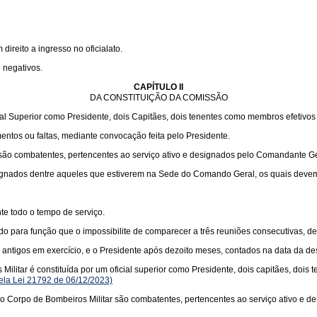
ireito a ingresso no oficialato.
 negativos.
CAPÍTULO II
DA CONSTITUIÇÃO DA COMISSÃO
al Superior como Presidente, dois Capitães, dois tenentes como membros efetivos
tos ou faltas, mediante convocação feita pelo Presidente.
o combatentes, pertencentes ao serviço ativo e designados pelo Comandante Ge
nados dentre aqueles que estiverem na Sede do Comando Geral, os quais devem sa
te todo o tempo de serviço.
ra função que o impossibilite de comparecer a três reuniões consecutivas, dever
ntigos em exercício, e o Presidente após dezoito meses, contados na data da de
itar é constituída por um oficial superior como Presidente, dois capitães, dois 
pela Lei 21792 de 06/12/2023)
Corpo de Bombeiros Militar são combatentes, pertencentes ao serviço ativo e d