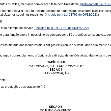
tos ou faltas, mediante convocação feita pelo Presidente.
(Incluído pela Lei 217
 Bombeiros Militar serão designados dentre aqueles que estiverem classificado
isfazer os seguintes requisitos:
(Incluído pela Lei 21792 de 06/12/2023)
3)
 todo o tempo de serviço.
(Incluído pela Lei 21792 de 06/12/2023)
a função que o impossibilite de comparecer a três reuniões consecutivas, deverá
terá metade dos membros mais antigos em exercício substituídos anualmente e o P
egida por regulamento próprio, sob a direção de um Oficial subalterno, sem direi
CAPÍTULO III
DA CONVOCAÇÃO E FUNCIONAMENTO
SEÇÃO I
DA CONVOCAÇÃO
ente:
ra as promoções das praças de Pré.
SEÇÃO II
DO FUNCIONAMENTO