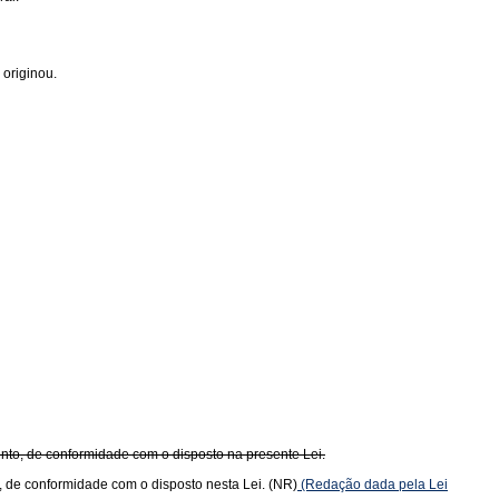
originou.
to, de conformidade com o disposto na presente Lei.
 de conformidade com o disposto nesta Lei. (NR)
(Redação dada pela Lei