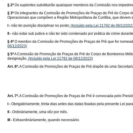
§ 2º
Os suplentes substituirão quaisquer membros da Comissão nos impedimen
§ 3º
Os integrantes da Comissão de Promoções de Praças de Pré do Corpo de
Operacionais que compõem a Região Metropolitana de Curitiba, que devem sat
I -
não ter punição disciplinar no posto;
(Incluído pela Lei 21792 de 06/12/202
II -
não estar sub judice e não ter sido condenado por prática de crime durante
§ 4º
O membro da Comissão de Promoções de Praças de Pré que for nomeado par
06/12/2023)
§ 5º
A Comissão de Promoção de Praças de Pré do Corpo de Bombeiros Militar 
designação.
(Incluído pela Lei 21792 de 06/12/2023)
Art. 6º.
A Comissão de Promoções de Praças de Pré dispõe de uma Secretaria, r
Art. 7º.
A Comissão de Promoções de Praças de Pré é convocada pelo Presid
I -
Obrigatòriamente, trinta dias antes das datas fixadas pela presente Lei pa
II -
Ordinàriamente, uma vêz por mês.
III -
Extraordinàriamente, quando necessário.