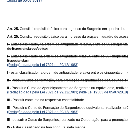
19583 de 05/07/2018)
Art. 25.
Constitui requisito básico para ingresso do Sargento em quadro de a
Art. 25.
Constitui requisito básico para ingresso da praça em quadro de acess
I -
Estar classificado, na ordem de antiguidade relativa, entre os 50 (cinqüe
de Especialista ou Artífice.
I -
Estar classificado na ordem de antigüidade relativa, entre os 50 (cinqüen
Especialistas.
(Redação dada pela Lei 7821 de 29/12/1983)
I -
estar classificado na ordem de antiguidade relativa entre os cinquenta pri
II -
Possuir Curso de formação, para promoção às graduações de Segundo, P
II -
Possuir o Curso de Aperfeiçoamento de Sargentos ou equivalente, realizad
(Redação dada pela Lei 7821 de 29/12/1983)
(vide Lei 19583 de 05/07/2018)
III -
Possuir concurso na respectiva especialidade.
III -
Possuir o Curso de Formação de Sargentos ou equivalente, realizado na 
(Redação dada pela Lei 7821 de 29/12/1983)
III -
possuir o Curso de Sargentos, realizado na Corporação, para a promoção 
IV -
Estar classificado na boa conduta, pelo menos.