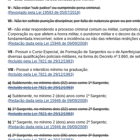
V -
Não estar "sub-judice" ou cumprindo pena criminal.
(Revogado pela Lei 19583 de 05/07/2018)
VI -
Não ter sofrido punição disciplinar, por falta de natureza grave ou por em
VI -
não estar respondendo a processo criminal comum ou militar, cumprindo pe
Corporação ou que afetem a honra militar, o pundonor militar e o decoro da
fundamentada irrecorrível, sobre a incidência ou não das referidas restriçõ
(Redação dada pela Lei 15946 de 09/09/2008)
VII -
Possuir o Curso Especial, de Formação de Sargentos ou o de Aperfeiçoam
diversas qualificações policiais-militares, na forma do Decreto nº 3.860, de s
(Incluído pela Lei 7821 de 29/12/1983)
VIII -
Possuir o interstício mínimo na graduação:
(Incluído pela Lei 7821 de 29/12/1983)
a)
Subtenente, no mínimo dois (02) anos como 1º Sargento;
(Incluído pela Lei 7821 de 29/12/1983)
a)
Subtenente, no mínimo 2 (dois) anos como 1º Sargento;
(Redação dada pela Lei 15946 de 09/09/2008)
b)
1º Sargento, no mínimo dois (02) anos como 2º Sargento;
(Incluído pela Lei 7821 de 29/12/1983)
b)
1º Sargento, no mínimo 2 (dois) anos como 2º Sargento;
(Redação dada pela Lei 15946 de 09/09/2008)
c)
2º Sargento, no mínimo seis (06) anos como 3º Sargento.