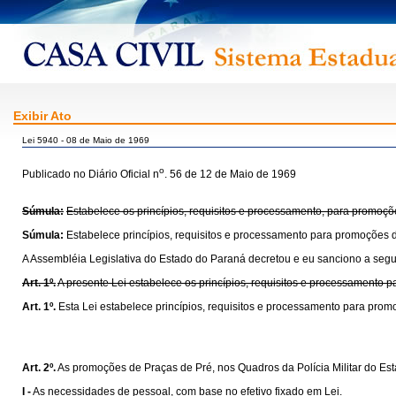
Exibir Ato
Lei 5940 - 08 de Maio de 1969
o
Publicado no Diário Oficial n
. 56 de 12 de Maio de 1969
Súmula:
Estabelece os princípios, requisitos e processamento, para promoçõe
Súmula:
Estabelece princípios, requisitos e processamento para promoções d
A Assembléia Legislativa do Estado do Paraná decretou e eu sanciono a segui
Art. 1º.
A presente Lei estabelece os princípios, requisitos e processamento 
Art. 1º.
Esta Lei estabelece princípios, requisitos e processamento para prom
Art. 2º.
As promoções de Praças de Pré, nos Quadros da Polícia Militar do Est
I -
As necessidades de pessoal, com base no efetivo fixado em Lei.