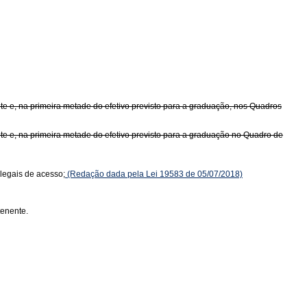
te e, na primeira metade do efetivo previsto para a graduação, nos Quadros
te e, na primeira metade do efetivo previsto para a graduação no Quadro de
 legais de acesso;
(Redação dada pela Lei 19583 de 05/07/2018)
tenente.