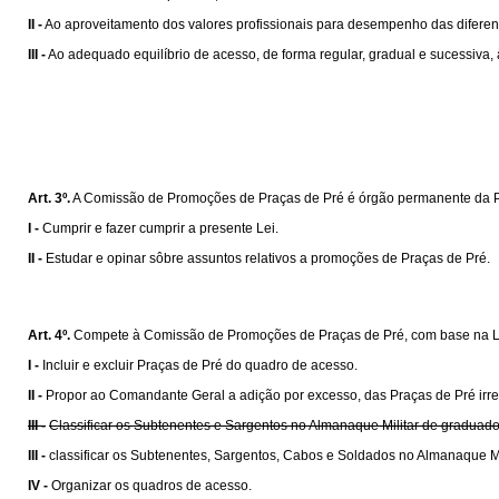
II -
Ao aproveitamento dos valores profissionais para desempenho das diferen
III -
Ao adequado equilíbrio de acesso, de forma regular, gradual e sucessiva, à
Art. 3º.
A Comissão de Promoções de Praças de Pré é órgão permanente da Polí
I -
Cumprir e fazer cumprir a presente Lei.
II -
Estudar e opinar sôbre assuntos relativos a promoções de Praças de Pré.
Art. 4º.
Compete à Comissão de Promoções de Praças de Pré, com base na L
I -
Incluir e excluir Praças de Pré do quadro de acesso.
II -
Propor ao Comandante Geral a adição por excesso, das Praças de Pré irr
III -
Classificar os Subtenentes e Sargentos no Almanaque Militar de graduad
III -
classificar os Subtenentes, Sargentos, Cabos e Soldados no Almanaque Mi
IV -
Organizar os quadros de acesso.