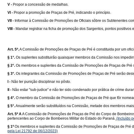
V -
Propor a concessão de medalhas.
VI -
Propor a promoção de Praças de Pré, indicando o princípio.
VII -
Informar à Comissão de Promoções de Oficiais sôbre os Subtenentes com d
VIII -
Mandar registrar na ficha de promoção dos Sargentos, pontos positivos e
Art. 5º.
A Comissão de Promoções de Praças de Pré é constituida por um ofici
§ 1°.
Os suplentes substituirão quaisquer membros da Comissão nos impedimen
§ 2°.
Os membros e suplentes da Comissão de Promoções de Praças de Pré sã
§ 3°.
Os integrantes da Comissão de Promoções de Praças de Pré serão desig
I -
Não ter punição disciplinar no pôsto.
II -
Não estar "sub-judice" e não ter sido condenado por prática de crime duran
§ 4°.
O membro da Comissão de Promoções de Praças de Pré que fôr nomeado pa
§ 5°.
Anualmente serão substituídos na Comissão, metade dos membros mais a
Art. 5º A
A Comissão de Promoções de Praças de Pré do Corpo de Bombeiros Mil
pertencentes ao Corpo de Bombeiros Militar do Estado do Paraná.
(Incluído 
§ 1º
Os membros e suplentes da Comissão de Promoções de Praças de Pré do 
pela Lei 21792 de 06/12/2023)