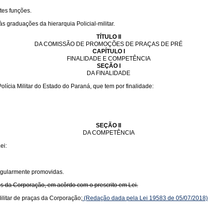
tes funções.
s graduações da hierarquia Policial-militar.
TÍTULO II
DA COMISSÃO DE PROMOÇÕES DE PRAÇAS DE PRÉ
CAPÍTULO I
FINALIDADE E COMPETÊNCIA
SEÇÃO I
DA FINALIDADE
cia Militar do Estado do Paraná, que tem por finalidade:
SEÇÃO II
DA COMPETÊNCIA
ei:
egularmente promovidas.
os da Corporação, em acôrdo com o prescrito em Lei.
litar de praças da Corporação;
(Redação dada pela Lei 19583 de 05/07/2018)