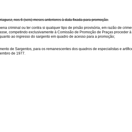
briaguez, nos 6 (seis) meses anteriores à data fixada para promoção.
na criminal ou ter contra si qualquer tipo de prisão provisória, em razão de crim
 classe, competindo exclusivamente à Comissão de Promoção de Praças proceder à
es quanto ao ingresso do sargento em quadro de acesso para a promoção;
ento de Sargentos, para os remanescentes dos quadros de especialistas e artífic
etembro de 1977.