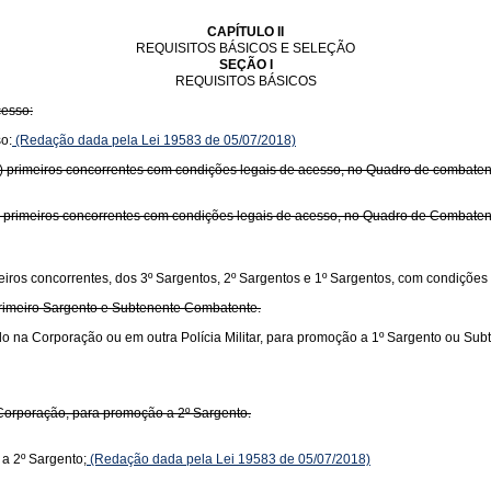
CAPÍTULO II
REQUISITOS BÁSICOS E SELEÇÃO
SEÇÃO I
REQUISITOS BÁSICOS
cesso:
o:
(Redação dada pela Lei 19583 de 05/07/2018)
nta) primeiros concorrentes com condições legais de acesso, no Quadro de combaten
ta) primeiros concorrentes com condições legais de acesso, no Quadro de Combaten
meiros concorrentes, dos 3º Sargentos, 2º Sargentos e 1º Sargentos, com condições
rimeiro Sargento e Subtenente Combatente.
o na Corporação ou em outra Polícia Militar, para promoção a 1º Sargento ou Sub
Corporação, para promoção a 2º Sargento.
a 2º Sargento;
(Redação dada pela Lei 19583 de 05/07/2018)