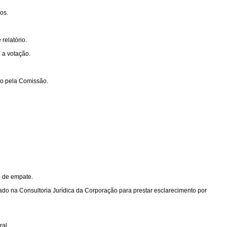
os.
relatório.
 a votação.
ido pela Comissão.
o de empate.
ado na Consultoria Jurídica da Corporação para prestar esclarecimento por
al.