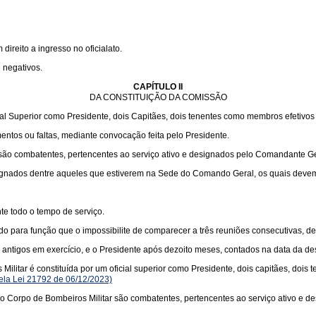
ireito a ingresso no oficialato.
 negativos.
CAPÍTULO II
DA CONSTITUIÇÃO DA COMISSÃO
al Superior como Presidente, dois Capitães, dois tenentes como membros efetivos
tos ou faltas, mediante convocação feita pelo Presidente.
o combatentes, pertencentes ao serviço ativo e designados pelo Comandante Ge
nados dentre aqueles que estiverem na Sede do Comando Geral, os quais devem sa
te todo o tempo de serviço.
ra função que o impossibilite de comparecer a três reuniões consecutivas, dever
ntigos em exercício, e o Presidente após dezoito meses, contados na data da de
itar é constituída por um oficial superior como Presidente, dois capitães, dois 
pela Lei 21792 de 06/12/2023)
Corpo de Bombeiros Militar são combatentes, pertencentes ao serviço ativo e d