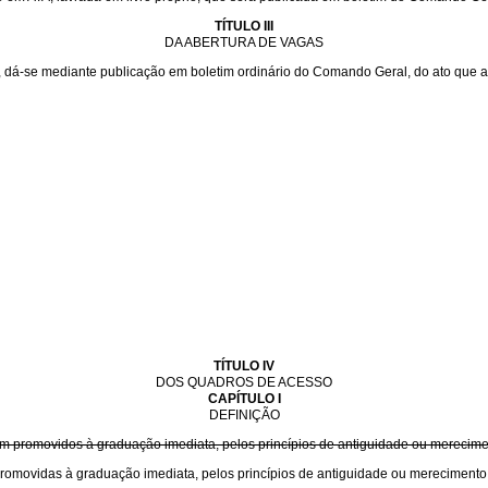
TÍTULO III
DA ABERTURA DE VAGAS
dá-se mediante publicação em boletim ordinário do Comando Geral, do ato que a 
TÍTULO IV
DOS QUADROS DE ACESSO
CAPÍTULO I
DEFINIÇÃO
 promovidos à graduação imediata, pelos princípios de antiguidade ou merecimen
omovidas à graduação imediata, pelos princípios de antiguidade ou merecimento,