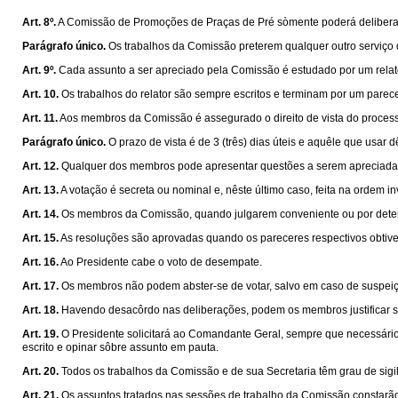
Art. 8º.
A Comissão de Promoções de Praças de Pré sòmente poderá deliberar 
Parágrafo único.
Os trabalhos da Comissão preterem qualquer outro serviço 
Art. 9º.
Cada assunto a ser apreciado pela Comissão é estudado por um relator,
Art. 10.
Os trabalhos do relator são sempre escritos e terminam por um parece
Art. 11.
Aos membros da Comissão é assegurado o direito de vista do process
Parágrafo único.
O prazo de vista é de 3 (três) dias úteis e aquêle que usar 
Art. 12.
Qualquer dos membros pode apresentar questões a serem apreciadas
Art. 13.
A votação é secreta ou nominal e, nêste último caso, feita na ordem 
Art. 14.
Os membros da Comissão, quando julgarem conveniente ou por determin
Art. 15.
As resoluções são aprovadas quando os pareceres respectivos obtiv
Art. 16.
Ao Presidente cabe o voto de desempate.
Art. 17.
Os membros não podem abster-se de votar, salvo em caso de suspeiçã
Art. 18.
Havendo desacôrdo nas deliberações, podem os membros justificar s
Art. 19.
O Presidente solicitará ao Comandante Geral, sempre que necessário
escrito e opinar sôbre assunto em pauta.
Art. 20.
Todos os trabalhos da Comissão e de sua Secretaria têm grau de sigi
Art. 21.
Os assuntos tratados nas sessões de trabalho da Comissão constarão