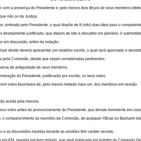
com a presença do Presidente e, pelo menos dois têrços de seus membros efetiv
que não os da Justiça.
 sorteado pelo Presidente, o qual dispõe de 8 (oito) dias úteis para o competente 
r devidamente justificado, que depois de lido e discutido em plenário, é submetido
o em discussão, antes da votação.
dêsse direito deverá apresentar um relatório escrito, o qual será apreciado e decid
 pela Comissão, desde que sejam consideradas pertinentes.
inversa de antiguidade de seus membros.
ação do Presidente, justificarão por escrito, os seus votos.
erem votos favoráveis de, pelo menos metade mais um, dos membros em sessão.
o aceita pela maioria.
eus votos antes do pronunciamento do Presidente, que decide livremente em cas
, o comparecimento às reuniões da Comissão, de qualquer Oficial ou Bacharel lot
lo e as discussões havidas durante as sessões têm caráter secreto.
 em ATA, lavrada em livro próprio, que será publicada em boletim do Comando Ger