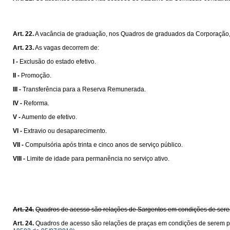
Art. 22.
A vacância de graduação, nos Quadros de graduados da Corporação, 
Art. 23.
As vagas decorrem de:
I -
Exclusão do estado efetivo.
II -
Promoção.
III -
Transferência para a Reserva Remunerada.
IV -
Reforma.
V -
Aumento de efetivo.
VI -
Extravio ou desaparecimento.
VII -
Compulsória após trinta e cinco anos de serviço público.
VIII -
Limite de idade para permanência no serviço ativo.
Art. 24.
Quadros de acesso são relações de Sargentos em condições de serem
Art. 24.
Quadros de acesso são relações de praças em condições de serem pr