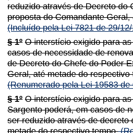
reduzido através de Decreto do 
proposta do Comandante Geral, 
(Incluído pela Lei 7821 de 29/12
§ 1º
O interstício exigido para 
casos de necessidade de renova
de Decreto do Chefe do Poder E
Geral, até metade do respectivo
(Renumerado pela Lei 19583 de 
§ 1º
O interstício exigido para 
Sargento poderá, em casos de n
ser reduzido através de decreto
metade do respectivo tempo.
(Re