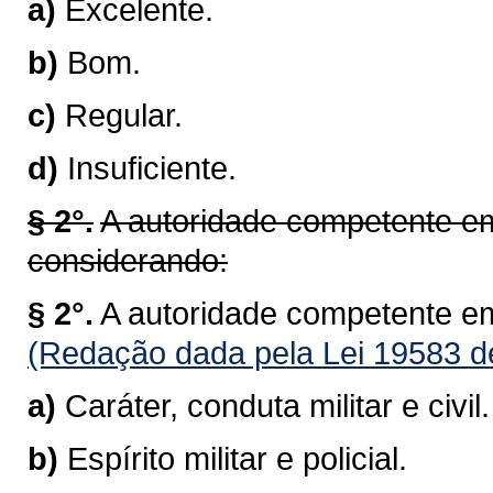
a)
Excelente.
b)
Bom.
c)
Regular.
d)
Insuficiente.
§ 2°.
A autoridade competente em
considerando:
§ 2°.
A autoridade competente em
(Redação dada pela Lei 19583 d
a)
Caráter, conduta militar e civil.
b)
Espírito militar e policial.