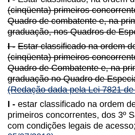
(cinqüenta) primeiros concorren
Quadro de combatente e, na prim
graduação, nos Quadros de Especi
I -
Estar classificado na ordem de
(cinqüenta) primeiros concorren
Quadro de Combatente e, na prim
graduação no Quadro de Especia
(Redação dada pela Lei 7821 de
I -
estar classificado na ordem de
primeiros concorrentes, dos 3º S
com condições legais de acesso