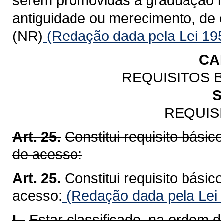
serem promovidas à graduação im
antiguidade ou merecimento, de 
(NR)
(Redação dada pela Lei 19
CA
REQUISITOS 
S
REQUIS
Art. 25.
Constitui requisito bási
de acesso:
Art. 25.
Constitui requisito bási
acesso:
(Redação dada pela Lei
I -
Estar classificado, na ordem d