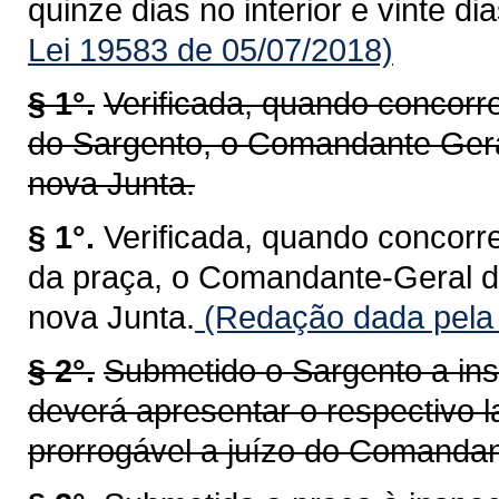
quinze dias no interior e vinte di
Lei 19583 de 05/07/2018)
§ 1°.
Verificada, quando concorr
do Sargento, o Comandante Ger
nova Junta.
§ 1°.
Verificada, quando concorr
da praça, o Comandante-Geral 
nova Junta.
(Redação dada pela 
§ 2°.
Submetido o Sargento a ins
deverá apresentar o respectivo l
prorrogável a juízo do Comandan