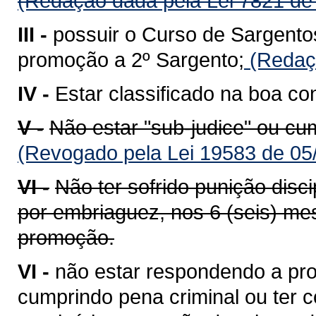
(Redação dada pela Lei 7821 de
III -
possuir o Curso de Sargento
promoção a 2º Sargento;
(Redaçã
IV -
Estar classificado na boa co
V -
Não estar "sub-judice" ou cu
(Revogado pela Lei 19583 de 05
VI -
Não ter sofrido punição disci
por embriaguez, nos 6 (seis) mes
promoção.
VI -
não estar respondendo a pro
cumprindo pena criminal ou ter co