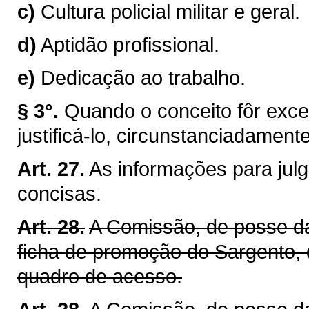
c)
Cultura policial militar e geral.
d)
Aptidão profissional.
e)
Dedicação ao trabalho.
§ 3°.
Quando o conceito fôr excel
justificá-lo, circunstanciadamente
Art. 27.
As informações para jul
concisas.
Art. 28.
A Comissão, de posse da
ficha de promoção do Sargento, 
quadro de acesso.