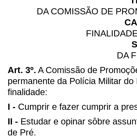
T
DA COMISSÃO DE PRO
CA
FINALIDAD
S
DA 
Art. 3º.
A Comissão de Promoçõe
permanente da Polícia Militar d
finalidade:
I -
Cumprir e fazer cumprir a pres
II -
Estudar e opinar sôbre assun
de Pré.