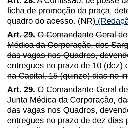
Art. 28.
A Comissão, de posse da
ficha de promoção da praça, det
quadro do acesso. (NR)
(Redação
Art. 29.
O Comandante Geral det
Médica da Corporação, dos Sarg
das vagas nos Quadros, devendo
entregues no prazo de 10 (dez) 
na Capital, 15 (quinze) dias no in
Art. 29.
O Comandante-Geral det
Junta Médica da Corporação, da
das vagas nos Quadros, devendo
entregues no prazo de dez dias p