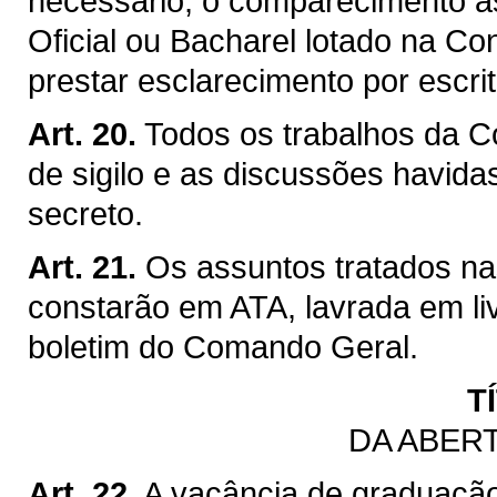
necessário, o comparecimento à
Oficial ou Bacharel lotado na Co
prestar esclarecimento por escri
Art. 20.
Todos os trabalhos da C
de sigilo e as discussões havida
secreto.
Art. 21.
Os assuntos tratados n
constarão em ATA, lavrada em li
boletim do Comando Geral.
T
DA ABER
Art. 22.
A vacância de graduaçã