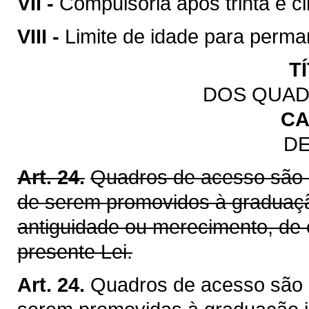
VII -
Compulsória após trinta e ci
VIII -
Limite de idade para perman
T
DOS QUAD
CA
DE
Art. 24.
Quadros de acesso são 
de serem promovidos à graduação
antiguidade ou merecimento, de
presente Lei.
Art. 24.
Quadros de acesso são 