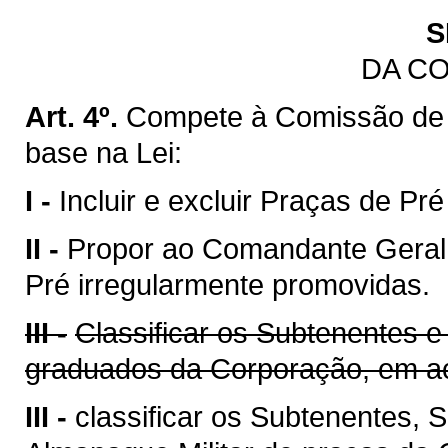
S
DA C
Art. 4º.
Compete à Comissão de
base na Lei:
I -
Incluir e excluir Praças de Pr
II -
Propor ao Comandante Geral 
Pré irregularmente promovidas.
III -
Classificar os Subtenentes e
graduados da Corporação, em ac
III -
classificar os Subtenentes,