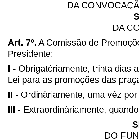
DA CONVOCAÇÃ
S
DA C
Art. 7º.
A Comissão de Promoçõe
Presidente:
I -
Obrigatòriamente, trinta dias 
Lei para as promoções das praç
II -
Ordinàriamente, uma vêz por
III -
Extraordinàriamente, quando
S
DO FU