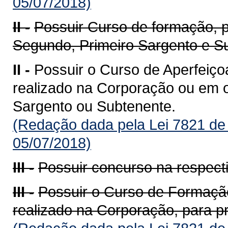
05/07/2018)
II -
Possuir Curso de formação, 
Segundo, Primeiro Sargento e S
II -
Possuir o Curso de Aperfeiço
realizado na Corporação ou em ou
Sargento ou Subtenente.
(Redação dada pela Lei 7821 de
05/07/2018)
III -
Possuir concurso na respecti
III -
Possuir o Curso de Formação
realizado na Corporação, para p