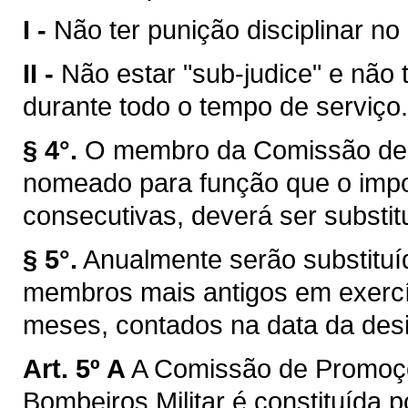
I -
Não ter punição disciplinar no
II -
Não estar "sub-judice" e não 
durante todo o tempo de serviço.
§ 4°.
O membro da Comissão de 
nomeado para função que o impos
consecutivas, deverá ser substitu
§ 5°.
Anualmente serão substitu
membros mais antigos em exercíc
meses, contados na data da des
Art. 5º A
A Comissão de Promoçõ
Bombeiros Militar é constituída p