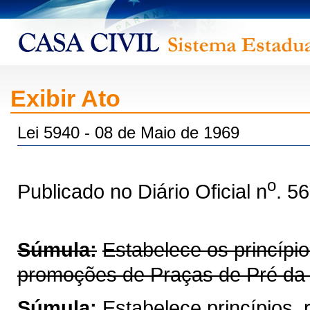
Exibir Ato
Lei 5940 - 08 de Maio de 1969
o
Publicado no Diário Oficial n
. 5
Súmula:
Estabelece os princípi
promoções de Praças de Pré da Po
Súmula:
Estabelece princípios,