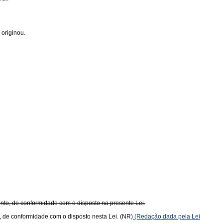
originou.
to, de conformidade com o disposto na presente Lei.
 de conformidade com o disposto nesta Lei. (NR)
(Redação dada pela Lei