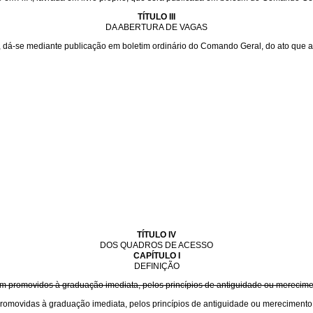
TÍTULO III
DA ABERTURA DE VAGAS
dá-se mediante publicação em boletim ordinário do Comando Geral, do ato que a 
TÍTULO IV
DOS QUADROS DE ACESSO
CAPÍTULO I
DEFINIÇÃO
 promovidos à graduação imediata, pelos princípios de antiguidade ou merecimen
omovidas à graduação imediata, pelos princípios de antiguidade ou merecimento,