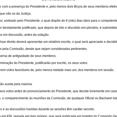
com a presença do Presidente e, pelo menos dois têrços de seus membros efetiv
que não os da Justiça.
 sorteado pelo Presidente, o qual dispõe de 8 (oito) dias úteis para o competente 
r devidamente justificado, que depois de lido e discutido em plenário, é submetido
o em discussão, antes da votação.
dêsse direito deverá apresentar um relatório escrito, o qual será apreciado e decid
 pela Comissão, desde que sejam consideradas pertinentes.
inversa de antiguidade de seus membros.
ação do Presidente, justificarão por escrito, os seus votos.
erem votos favoráveis de, pelo menos metade mais um, dos membros em sessão.
o aceita pela maioria.
eus votos antes do pronunciamento do Presidente, que decide livremente em cas
, o comparecimento às reuniões da Comissão, de qualquer Oficial ou Bacharel lot
lo e as discussões havidas durante as sessões têm caráter secreto.
 em ATA, lavrada em livro próprio, que será publicada em boletim do Comando Ger