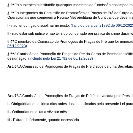
§ 2º
Os suplentes substituirão quaisquer membros da Comissão nos impedimen
§ 3º
Os integrantes da Comissão de Promoções de Praças de Pré do Corpo de
Operacionais que compõem a Região Metropolitana de Curitiba, que devem sat
I -
não ter punição disciplinar no posto;
(Incluído pela Lei 21792 de 06/12/202
II -
não estar sub judice e não ter sido condenado por prática de crime durante
§ 4º
O membro da Comissão de Promoções de Praças de Pré que for nomeado par
06/12/2023)
§ 5º
A Comissão de Promoção de Praças de Pré do Corpo de Bombeiros Militar 
designação.
(Incluído pela Lei 21792 de 06/12/2023)
Art. 6º.
A Comissão de Promoções de Praças de Pré dispõe de uma Secretaria, r
Art. 7º.
A Comissão de Promoções de Praças de Pré é convocada pelo Presid
I -
Obrigatòriamente, trinta dias antes das datas fixadas pela presente Lei pa
II -
Ordinàriamente, uma vêz por mês.
III -
Extraordinàriamente, quando necessário.