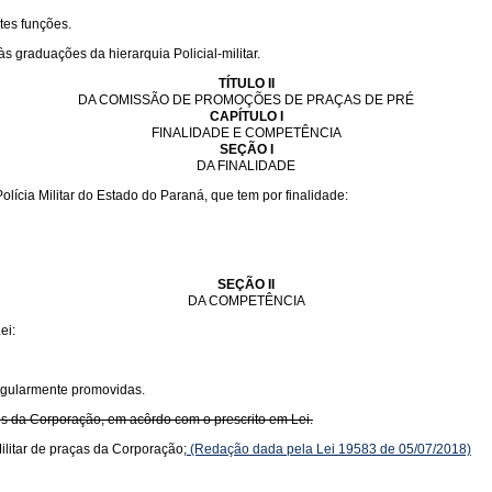
tes funções.
s graduações da hierarquia Policial-militar.
TÍTULO II
DA COMISSÃO DE PROMOÇÕES DE PRAÇAS DE PRÉ
CAPÍTULO I
FINALIDADE E COMPETÊNCIA
SEÇÃO I
DA FINALIDADE
cia Militar do Estado do Paraná, que tem por finalidade:
SEÇÃO II
DA COMPETÊNCIA
ei:
egularmente promovidas.
os da Corporação, em acôrdo com o prescrito em Lei.
litar de praças da Corporação;
(Redação dada pela Lei 19583 de 05/07/2018)