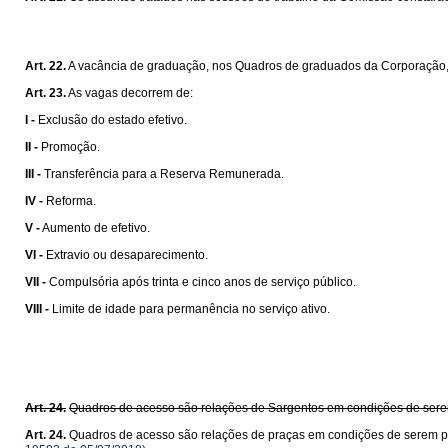
Art. 22.
A vacância de graduação, nos Quadros de graduados da Corporação, 
Art. 23.
As vagas decorrem de:
I -
Exclusão do estado efetivo.
II -
Promoção.
III -
Transferência para a Reserva Remunerada.
IV -
Reforma.
V -
Aumento de efetivo.
VI -
Extravio ou desaparecimento.
VII -
Compulsória após trinta e cinco anos de serviço público.
VIII -
Limite de idade para permanência no serviço ativo.
Art. 24.
Quadros de acesso são relações de Sargentos em condições de serem
Art. 24.
Quadros de acesso são relações de praças em condições de serem pr