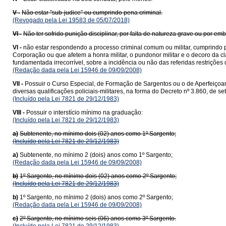
V -
Não estar "sub-judice" ou cumprindo pena criminal.
(Revogado pela Lei 19583 de 05/07/2018)
VI -
Não ter sofrido punição disciplinar, por falta de natureza grave ou por em
VI -
não estar respondendo a processo criminal comum ou militar, cumprindo pe
Corporação ou que afetem a honra militar, o pundonor militar e o decoro da
fundamentada irrecorrível, sobre a incidência ou não das referidas restriçõ
(Redação dada pela Lei 15946 de 09/09/2008)
VII -
Possuir o Curso Especial, de Formação de Sargentos ou o de Aperfeiçoam
diversas qualificações policiais-militares, na forma do Decreto nº 3.860, de s
(Incluído pela Lei 7821 de 29/12/1983)
VIII -
Possuir o interstício mínimo na graduação:
(Incluído pela Lei 7821 de 29/12/1983)
a)
Subtenente, no mínimo dois (02) anos como 1º Sargento;
(Incluído pela Lei 7821 de 29/12/1983)
a)
Subtenente, no mínimo 2 (dois) anos como 1º Sargento;
(Redação dada pela Lei 15946 de 09/09/2008)
b)
1º Sargento, no mínimo dois (02) anos como 2º Sargento;
(Incluído pela Lei 7821 de 29/12/1983)
b)
1º Sargento, no mínimo 2 (dois) anos como 2º Sargento;
(Redação dada pela Lei 15946 de 09/09/2008)
c)
2º Sargento, no mínimo seis (06) anos como 3º Sargento.