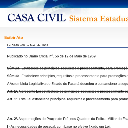
Exibir Ato
Lei 5940 - 08 de Maio de 1969
o
Publicado no Diário Oficial n
. 56 de 12 de Maio de 1969
Súmula:
Estabelece os princípios, requisitos e processamento, para promoçõe
Súmula:
Estabelece princípios, requisitos e processamento para promoções d
A Assembléia Legislativa do Estado do Paraná decretou e eu sanciono a segui
Art. 1º.
A presente Lei estabelece os princípios, requisitos e processamento 
Art. 1º.
Esta Lei estabelece princípios, requisitos e processamento para prom
Art. 2º.
As promoções de Praças de Pré, nos Quadros da Polícia Militar do Est
I -
As necessidades de pessoal, com base no efetivo fixado em Lei.