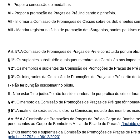
V -
Propor a concessão de medalhas.
VI -
Propor a promoção de Praças de Pré, indicando o princípio.
VII -
Informar à Comissão de Promoções de Oficiais sôbre os Subtenentes com d
VIII -
Mandar registrar na ficha de promoção dos Sargentos, pontos positivos e
Art. 5º.
A Comissão de Promoções de Praças de Pré é constituida por um ofici
§ 1°.
Os suplentes substituirão quaisquer membros da Comissão nos impedimen
§ 2°.
Os membros e suplentes da Comissão de Promoções de Praças de Pré sã
§ 3°.
Os integrantes da Comissão de Promoções de Praças de Pré serão desig
I -
Não ter punição disciplinar no pôsto.
II -
Não estar "sub-judice" e não ter sido condenado por prática de crime duran
§ 4°.
O membro da Comissão de Promoções de Praças de Pré que fôr nomeado pa
§ 5°.
Anualmente serão substituídos na Comissão, metade dos membros mais a
Art. 5º A
A Comissão de Promoções de Praças de Pré do Corpo de Bombeiros Mil
pertencentes ao Corpo de Bombeiros Militar do Estado do Paraná.
(Incluído 
§ 1º
Os membros e suplentes da Comissão de Promoções de Praças de Pré do 
pela Lei 21792 de 06/12/2023)