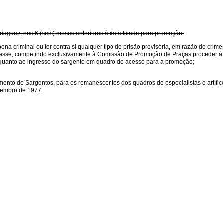
briaguez, nos 6 (seis) meses anteriores à data fixada para promoção.
na criminal ou ter contra si qualquer tipo de prisão provisória, em razão de crim
 classe, competindo exclusivamente à Comissão de Promoção de Praças proceder à
es quanto ao ingresso do sargento em quadro de acesso para a promoção;
ento de Sargentos, para os remanescentes dos quadros de especialistas e artífic
etembro de 1977.