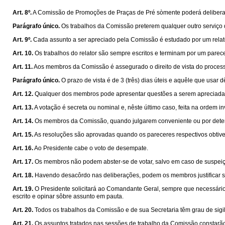
Art. 8º.
A Comissão de Promoções de Praças de Pré sòmente poderá deliberar 
Parágrafo único.
Os trabalhos da Comissão preterem qualquer outro serviço 
Art. 9º.
Cada assunto a ser apreciado pela Comissão é estudado por um relator,
Art. 10.
Os trabalhos do relator são sempre escritos e terminam por um parece
Art. 11.
Aos membros da Comissão é assegurado o direito de vista do process
Parágrafo único.
O prazo de vista é de 3 (três) dias úteis e aquêle que usar 
Art. 12.
Qualquer dos membros pode apresentar questões a serem apreciadas
Art. 13.
A votação é secreta ou nominal e, nêste último caso, feita na ordem 
Art. 14.
Os membros da Comissão, quando julgarem conveniente ou por determin
Art. 15.
As resoluções são aprovadas quando os pareceres respectivos obtiv
Art. 16.
Ao Presidente cabe o voto de desempate.
Art. 17.
Os membros não podem abster-se de votar, salvo em caso de suspeiçã
Art. 18.
Havendo desacôrdo nas deliberações, podem os membros justificar s
Art. 19.
O Presidente solicitará ao Comandante Geral, sempre que necessário
escrito e opinar sôbre assunto em pauta.
Art. 20.
Todos os trabalhos da Comissão e de sua Secretaria têm grau de sigi
Art. 21.
Os assuntos tratados nas sessões de trabalho da Comissão constarão