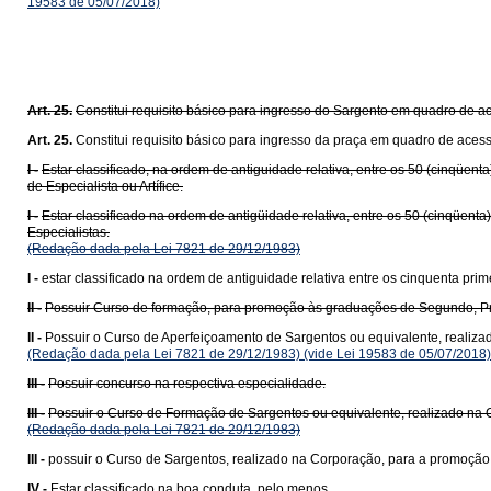
19583 de 05/07/2018)
Art. 25.
Constitui requisito básico para ingresso do Sargento em quadro de a
Art. 25.
Constitui requisito básico para ingresso da praça em quadro de acess
I -
Estar classificado, na ordem de antiguidade relativa, entre os 50 (cinqüe
de Especialista ou Artífice.
I -
Estar classificado na ordem de antigüidade relativa, entre os 50 (cinqüen
Especialistas.
(Redação dada pela Lei 7821 de 29/12/1983)
I -
estar classificado na ordem de antiguidade relativa entre os cinquenta pri
II -
Possuir Curso de formação, para promoção às graduações de Segundo, P
II -
Possuir o Curso de Aperfeiçoamento de Sargentos ou equivalente, realizad
(Redação dada pela Lei 7821 de 29/12/1983)
(vide Lei 19583 de 05/07/2018)
III -
Possuir concurso na respectiva especialidade.
III -
Possuir o Curso de Formação de Sargentos ou equivalente, realizado na 
(Redação dada pela Lei 7821 de 29/12/1983)
III -
possuir o Curso de Sargentos, realizado na Corporação, para a promoção 
IV -
Estar classificado na boa conduta, pelo menos.