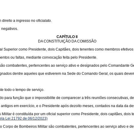
ireito a ingresso no oficialato.
 negativos.
CAPÍTULO II
DA CONSTITUIÇÃO DA COMISSÃO
al Superior como Presidente, dois Capitães, dois tenentes como membros efetivos
tos ou faltas, mediante convocação feita pelo Presidente.
o combatentes, pertencentes ao serviço ativo e designados pelo Comandante Ge
nados dentre aqueles que estiverem na Sede do Comando Geral, os quais devem sa
te todo o tempo de serviço.
ra função que o impossibilite de comparecer a três reuniões consecutivas, dever
ntigos em exercício, e o Presidente após dezoito meses, contados na data da de
itar é constituída por um oficial superior como Presidente, dois capitães, dois 
pela Lei 21792 de 06/12/2023)
Corpo de Bombeiros Militar são combatentes, pertencentes ao serviço ativo e d