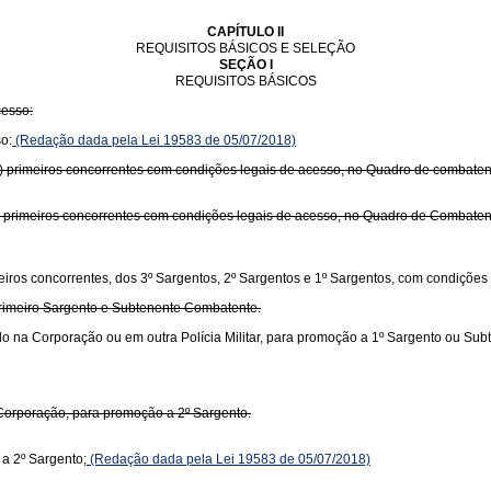
CAPÍTULO II
REQUISITOS BÁSICOS E SELEÇÃO
SEÇÃO I
REQUISITOS BÁSICOS
cesso:
o:
(Redação dada pela Lei 19583 de 05/07/2018)
nta) primeiros concorrentes com condições legais de acesso, no Quadro de combaten
ta) primeiros concorrentes com condições legais de acesso, no Quadro de Combaten
meiros concorrentes, dos 3º Sargentos, 2º Sargentos e 1º Sargentos, com condições
rimeiro Sargento e Subtenente Combatente.
o na Corporação ou em outra Polícia Militar, para promoção a 1º Sargento ou Sub
Corporação, para promoção a 2º Sargento.
a 2º Sargento;
(Redação dada pela Lei 19583 de 05/07/2018)