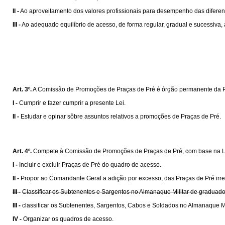
II -
Ao aproveitamento dos valores profissionais para desempenho das diferen
III -
Ao adequado equilíbrio de acesso, de forma regular, gradual e sucessiva, à
Art. 3º.
A Comissão de Promoções de Praças de Pré é órgão permanente da Polí
I -
Cumprir e fazer cumprir a presente Lei.
II -
Estudar e opinar sôbre assuntos relativos a promoções de Praças de Pré.
Art. 4º.
Compete à Comissão de Promoções de Praças de Pré, com base na L
I -
Incluir e excluir Praças de Pré do quadro de acesso.
II -
Propor ao Comandante Geral a adição por excesso, das Praças de Pré irr
III -
Classificar os Subtenentes e Sargentos no Almanaque Militar de graduad
III -
classificar os Subtenentes, Sargentos, Cabos e Soldados no Almanaque Mi
IV -
Organizar os quadros de acesso.