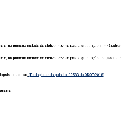
te e, na primeira metade do efetivo previsto para a graduação, nos Quadros
te e, na primeira metade do efetivo previsto para a graduação no Quadro de
 legais de acesso;
(Redação dada pela Lei 19583 de 05/07/2018)
tenente.