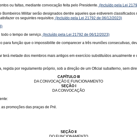
tos ou faltas, mediante convocação feita pelo Presidente.
(Incluído pela Lei 217
 Bombeiros Militar serão designados dentre aqueles que estiverem classificado
isfazer os seguintes requisitos:
(Incluído pela Lei 21792 de 06/12/2023)
3)
 todo o tempo de serviço.
(Incluído pela Lei 21792 de 06/12/2023)
a função que o impossibilite de comparecer a três reuniões consecutivas, deverá
terá metade dos membros mais antigos em exercício substituídos anualmente e o P
egida por regulamento próprio, sob a direção de um Oficial subalterno, sem direi
CAPÍTULO III
DA CONVOCAÇÃO E FUNCIONAMENTO
SEÇÃO I
DA CONVOCAÇÃO
ente:
ra as promoções das praças de Pré.
SEÇÃO II
DO FUNCIONAMENTO