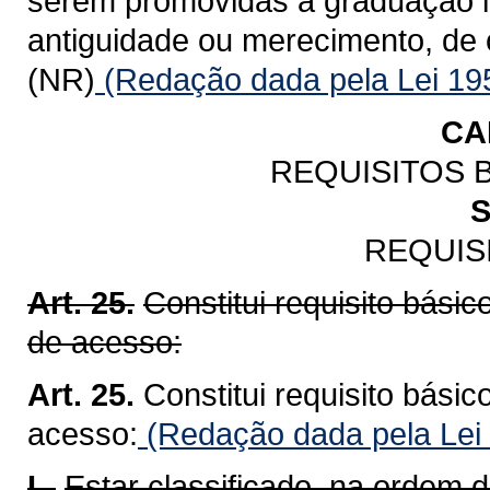
serem promovidas à graduação im
antiguidade ou merecimento, de 
(NR)
(Redação dada pela Lei 19
CA
REQUISITOS 
S
REQUIS
Art. 25.
Constitui requisito bási
de acesso:
Art. 25.
Constitui requisito bási
acesso:
(Redação dada pela Lei
I -
Estar classificado, na ordem d