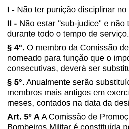
I -
Não ter punição disciplinar no
II -
Não estar "sub-judice" e não 
durante todo o tempo de serviço.
§ 4°.
O membro da Comissão de 
nomeado para função que o impos
consecutivas, deverá ser substitu
§ 5°.
Anualmente serão substitu
membros mais antigos em exercíc
meses, contados na data da des
Art. 5º A
A Comissão de Promoçõ
Bombeiros Militar é constituída p