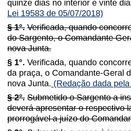
quinze dias no interior e vinte di
Lei 19583 de 05/07/2018)
§ 1°.
Verificada, quando concorr
do Sargento, o Comandante Ger
nova Junta.
§ 1°.
Verificada, quando concorr
da praça, o Comandante-Geral 
nova Junta.
(Redação dada pela 
§ 2°.
Submetido o Sargento a ins
deverá apresentar o respectivo l
prorrogável a juízo do Comandan