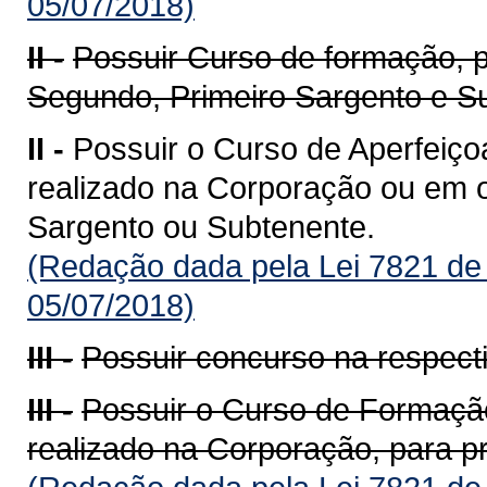
05/07/2018)
II -
Possuir Curso de formação, 
Segundo, Primeiro Sargento e S
II -
Possuir o Curso de Aperfeiço
realizado na Corporação ou em ou
Sargento ou Subtenente.
(Redação dada pela Lei 7821 de
05/07/2018)
III -
Possuir concurso na respecti
III -
Possuir o Curso de Formação
realizado na Corporação, para p