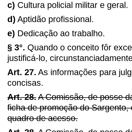
c)
Cultura policial militar e geral.
d)
Aptidão profissional.
e)
Dedicação ao trabalho.
§ 3°.
Quando o conceito fôr excel
justificá-lo, circunstanciadamente
Art. 27.
As informações para jul
concisas.
Art. 28.
A Comissão, de posse da
ficha de promoção do Sargento, 
quadro de acesso.