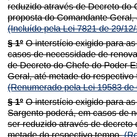
reduzido através de Decreto do 
proposta do Comandante Geral, 
(Incluído pela Lei 7821 de 29/12
§ 1º
O interstício exigido para 
casos de necessidade de renova
de Decreto do Chefe do Poder E
Geral, até metade do respectivo
(Renumerado pela Lei 19583 de 
§ 1º
O interstício exigido para 
Sargento poderá, em casos de n
ser reduzido através de decreto
metade do respectivo tempo.
(Re