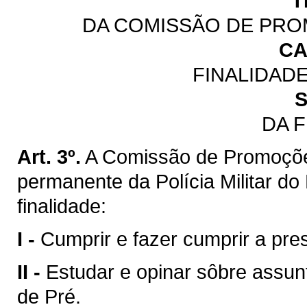
T
DA COMISSÃO DE PRO
CA
FINALIDAD
S
DA 
Art. 3º.
A Comissão de Promoçõe
permanente da Polícia Militar d
finalidade:
I -
Cumprir e fazer cumprir a pres
II -
Estudar e opinar sôbre assun
de Pré.