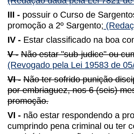
(Redação dada pela Lei 7821 de
III -
possuir o Curso de Sargento
promoção a 2º Sargento;
(Redaçã
IV -
Estar classificado na boa co
V -
Não estar "sub-judice" ou cu
(Revogado pela Lei 19583 de 05
VI -
Não ter sofrido punição disci
por embriaguez, nos 6 (seis) mes
promoção.
VI -
não estar respondendo a pro
cumprindo pena criminal ou ter co