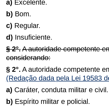
a)
Excelente.
b)
Bom.
c)
Regular.
d)
Insuficiente.
§ 2°.
A autoridade competente em
considerando:
§ 2°.
A autoridade competente em
(Redação dada pela Lei 19583 d
a)
Caráter, conduta militar e civil.
b)
Espírito militar e policial.