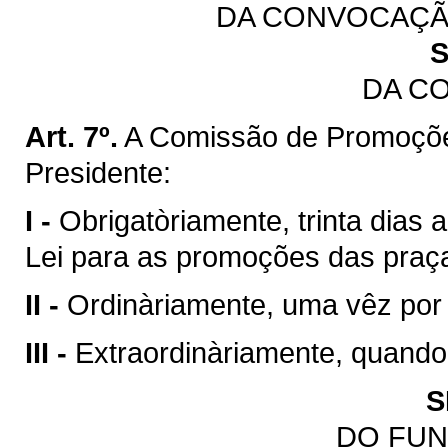
DA CONVOCAÇÃ
S
DA C
Art. 7º.
A Comissão de Promoçõe
Presidente:
I -
Obrigatòriamente, trinta dias 
Lei para as promoções das praç
II -
Ordinàriamente, uma vêz por
III -
Extraordinàriamente, quando
S
DO FU