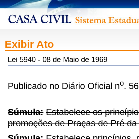
Exibir Ato
Lei 5940 - 08 de Maio de 1969
o
Publicado no Diário Oficial n
. 5
Súmula:
Estabelece os princípi
promoções de Praças de Pré da Po
Súmula:
Estabelece princípios,