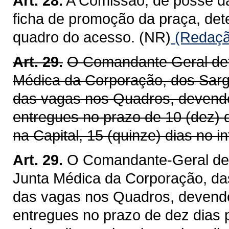
Art. 28.
A Comissão, de posse da
ficha de promoção da praça, det
quadro do acesso. (NR)
(Redação
Art. 29.
O Comandante Geral det
Médica da Corporação, dos Sarg
das vagas nos Quadros, devendo
entregues no prazo de 10 (dez) 
na Capital, 15 (quinze) dias no in
Art. 29.
O Comandante-Geral det
Junta Médica da Corporação, da
das vagas nos Quadros, devendo
entregues no prazo de dez dias p