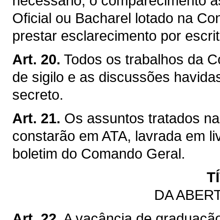
necessário, o comparecimento à
Oficial ou Bacharel lotado na Co
prestar esclarecimento por escri
Art. 20.
Todos os trabalhos da C
de sigilo e as discussões havida
secreto.
Art. 21.
Os assuntos tratados n
constarão em ATA, lavrada em li
boletim do Comando Geral.
T
DA ABER
Art. 22.
A vacância de graduaçã