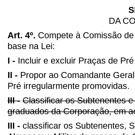
S
DA C
Art. 4º.
Compete à Comissão de
base na Lei:
I -
Incluir e excluir Praças de Pr
II -
Propor ao Comandante Geral 
Pré irregularmente promovidas.
III -
Classificar os Subtenentes e
graduados da Corporação, em ac
III -
classificar os Subtenentes,