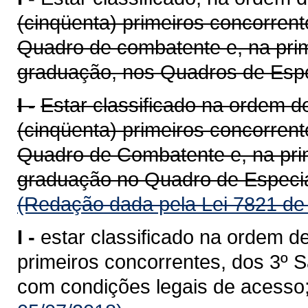
(cinqüenta) primeiros concorren
Quadro de combatente e, na prim
graduação, nos Quadros de Especi
I -
Estar classificado na ordem de
(cinqüenta) primeiros concorren
Quadro de Combatente e, na prim
graduação no Quadro de Especia
(Redação dada pela Lei 7821 de
I -
estar classificado na ordem de
primeiros concorrentes, dos 3º S
com condições legais de acesso