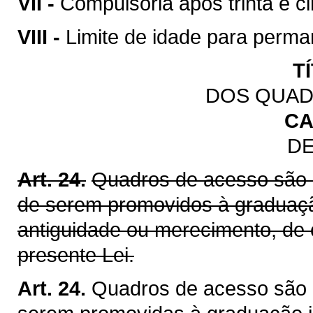
VII -
Compulsória após trinta e ci
VIII -
Limite de idade para perman
T
DOS QUAD
CA
DE
Art. 24.
Quadros de acesso são 
de serem promovidos à graduação
antiguidade ou merecimento, de
presente Lei.
Art. 24.
Quadros de acesso são 