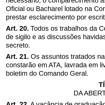
necessário, o comparecimento à
Oficial ou Bacharel lotado na Co
prestar esclarecimento por escri
Art. 20.
Todos os trabalhos da C
de sigilo e as discussões havida
secreto.
Art. 21.
Os assuntos tratados n
constarão em ATA, lavrada em li
boletim do Comando Geral.
T
DA ABER
Art. 22.
A vacância de graduaçã