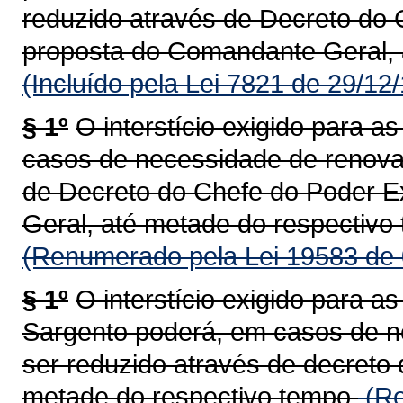
reduzido através de Decreto do 
proposta do Comandante Geral, 
(Incluído pela Lei 7821 de 29/12
§ 1º
O interstício exigido para 
casos de necessidade de renova
de Decreto do Chefe do Poder E
Geral, até metade do respectivo
(Renumerado pela Lei 19583 de 
§ 1º
O interstício exigido para 
Sargento poderá, em casos de n
ser reduzido através de decreto
metade do respectivo tempo.
(Re