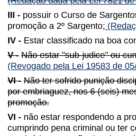
(Redação dada pela Lei 7821 de
III -
possuir o Curso de Sargento
promoção a 2º Sargento;
(Redaçã
IV -
Estar classificado na boa co
V -
Não estar "sub-judice" ou cu
(Revogado pela Lei 19583 de 05
VI -
Não ter sofrido punição disci
por embriaguez, nos 6 (seis) mes
promoção.
VI -
não estar respondendo a pro
cumprindo pena criminal ou ter co