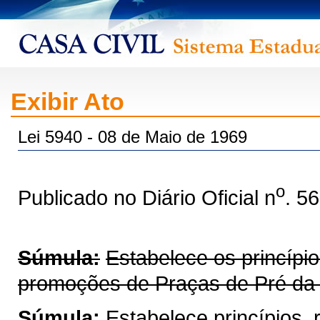
Exibir Ato
Lei 5940 - 08 de Maio de 1969
o
Publicado no Diário Oficial n
. 5
Súmula:
Estabelece os princípi
promoções de Praças de Pré da Po
Súmula:
Estabelece princípios,