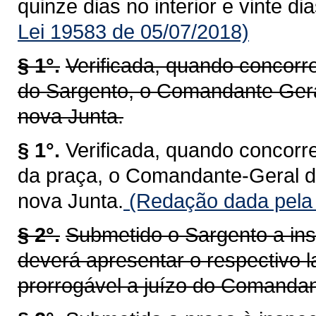
quinze dias no interior e vinte di
Lei 19583 de 05/07/2018)
§ 1°.
Verificada, quando concorr
do Sargento, o Comandante Ger
nova Junta.
§ 1°.
Verificada, quando concorr
da praça, o Comandante-Geral 
nova Junta.
(Redação dada pela 
§ 2°.
Submetido o Sargento a ins
deverá apresentar o respectivo l
prorrogável a juízo do Comandan