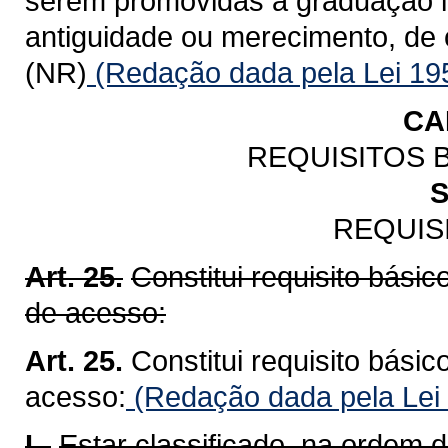
serem promovidas à graduação im
antiguidade ou merecimento, de 
(NR)
(Redação dada pela Lei 19
CA
REQUISITOS 
S
REQUIS
Art. 25.
Constitui requisito bási
de acesso:
Art. 25.
Constitui requisito bási
acesso:
(Redação dada pela Lei
I -
Estar classificado, na ordem d