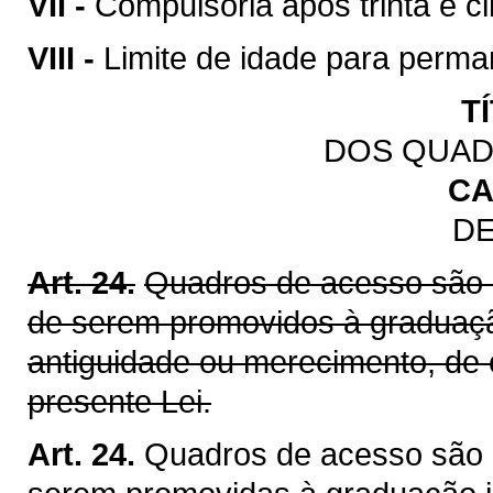
VII -
Compulsória após trinta e ci
VIII -
Limite de idade para perman
T
DOS QUAD
CA
DE
Art. 24.
Quadros de acesso são 
de serem promovidos à graduação
antiguidade ou merecimento, de
presente Lei.
Art. 24.
Quadros de acesso são 