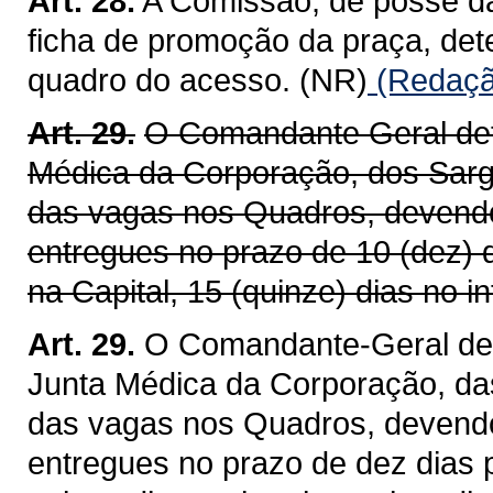
Art. 28.
A Comissão, de posse da
ficha de promoção da praça, det
quadro do acesso. (NR)
(Redação
Art. 29.
O Comandante Geral det
Médica da Corporação, dos Sarg
das vagas nos Quadros, devendo
entregues no prazo de 10 (dez) 
na Capital, 15 (quinze) dias no in
Art. 29.
O Comandante-Geral det
Junta Médica da Corporação, da
das vagas nos Quadros, devendo
entregues no prazo de dez dias p