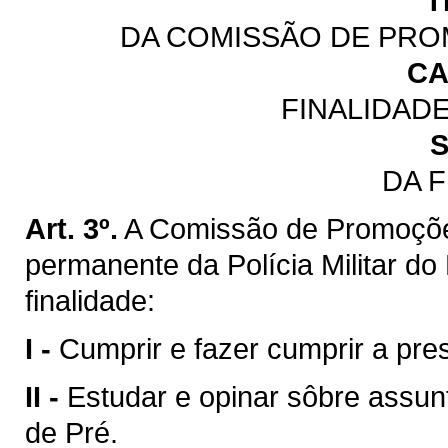
T
DA COMISSÃO DE PRO
CA
FINALIDAD
S
DA 
Art. 3º.
A Comissão de Promoçõe
permanente da Polícia Militar d
finalidade:
I -
Cumprir e fazer cumprir a pres
II -
Estudar e opinar sôbre assun
de Pré.