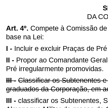
S
DA C
Art. 4º.
Compete à Comissão de
base na Lei:
I -
Incluir e excluir Praças de Pr
II -
Propor ao Comandante Geral 
Pré irregularmente promovidas.
III -
Classificar os Subtenentes e
graduados da Corporação, em ac
III -
classificar os Subtenentes,