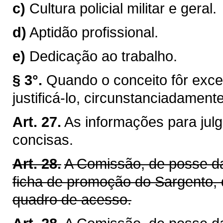
c)
Cultura policial militar e geral.
d)
Aptidão profissional.
e)
Dedicação ao trabalho.
§ 3°.
Quando o conceito fôr excel
justificá-lo, circunstanciadamente
Art. 27.
As informações para jul
concisas.
Art. 28.
A Comissão, de posse da
ficha de promoção do Sargento, 
quadro de acesso.