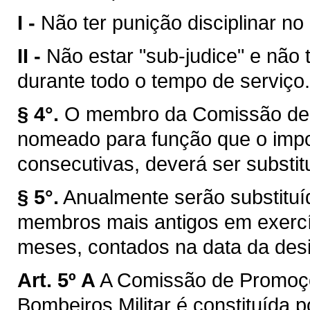
I -
Não ter punição disciplinar no
II -
Não estar "sub-judice" e não 
durante todo o tempo de serviço.
§ 4°.
O membro da Comissão de 
nomeado para função que o impos
consecutivas, deverá ser substitu
§ 5°.
Anualmente serão substitu
membros mais antigos em exercíc
meses, contados na data da des
Art. 5º A
A Comissão de Promoçõ
Bombeiros Militar é constituída p