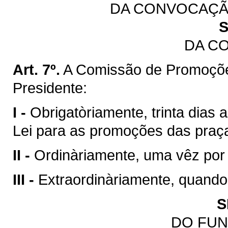
DA CONVOCAÇÃ
S
DA C
Art. 7º.
A Comissão de Promoçõe
Presidente:
I -
Obrigatòriamente, trinta dias 
Lei para as promoções das praç
II -
Ordinàriamente, uma vêz por
III -
Extraordinàriamente, quando
S
DO FU