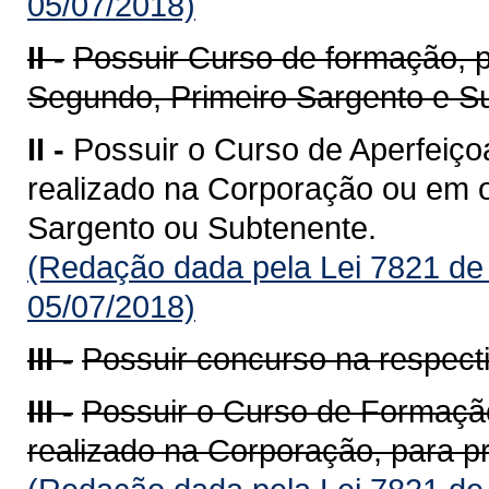
05/07/2018)
II -
Possuir Curso de formação, 
Segundo, Primeiro Sargento e S
II -
Possuir o Curso de Aperfeiço
realizado na Corporação ou em ou
Sargento ou Subtenente.
(Redação dada pela Lei 7821 de
05/07/2018)
III -
Possuir concurso na respecti
III -
Possuir o Curso de Formação
realizado na Corporação, para p