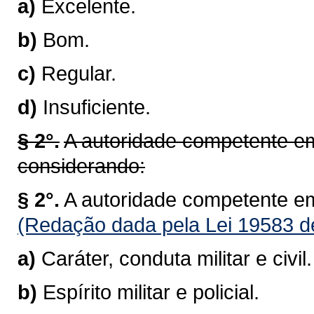
a)
Excelente.
b)
Bom.
c)
Regular.
d)
Insuficiente.
§ 2°.
A autoridade competente em
considerando:
§ 2°.
A autoridade competente em
(Redação dada pela Lei 19583 d
a)
Caráter, conduta militar e civil.
b)
Espírito militar e policial.