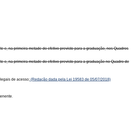
te e, na primeira metade do efetivo previsto para a graduação, nos Quadros
te e, na primeira metade do efetivo previsto para a graduação no Quadro de
 legais de acesso;
(Redação dada pela Lei 19583 de 05/07/2018)
tenente.