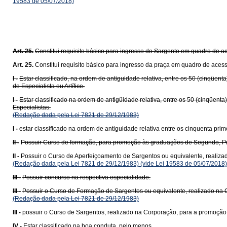
19583 de 05/07/2018)
Art. 25.
Constitui requisito básico para ingresso do Sargento em quadro de a
Art. 25.
Constitui requisito básico para ingresso da praça em quadro de acess
I -
Estar classificado, na ordem de antiguidade relativa, entre os 50 (cinqüe
de Especialista ou Artífice.
I -
Estar classificado na ordem de antigüidade relativa, entre os 50 (cinqüen
Especialistas.
(Redação dada pela Lei 7821 de 29/12/1983)
I -
estar classificado na ordem de antiguidade relativa entre os cinquenta pri
II -
Possuir Curso de formação, para promoção às graduações de Segundo, P
II -
Possuir o Curso de Aperfeiçoamento de Sargentos ou equivalente, realizad
(Redação dada pela Lei 7821 de 29/12/1983)
(vide Lei 19583 de 05/07/2018)
III -
Possuir concurso na respectiva especialidade.
III -
Possuir o Curso de Formação de Sargentos ou equivalente, realizado na 
(Redação dada pela Lei 7821 de 29/12/1983)
III -
possuir o Curso de Sargentos, realizado na Corporação, para a promoção 
IV -
Estar classificado na boa conduta, pelo menos.