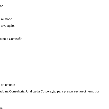
os.
relatório.
 a votação.
ido pela Comissão.
o de empate.
ado na Consultoria Jurídica da Corporação para prestar esclarecimento por
al.