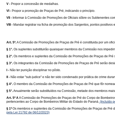
V -
Propor a concessão de medalhas.
VI -
Propor a promoção de Praças de Pré, indicando o princípio.
VII -
Informar à Comissão de Promoções de Oficiais sôbre os Subtenentes com d
VIII -
Mandar registrar na ficha de promoção dos Sargentos, pontos positivos e
Art. 5º.
A Comissão de Promoções de Praças de Pré é constituida por um ofici
§ 1°.
Os suplentes substituirão quaisquer membros da Comissão nos impedimen
§ 2°.
Os membros e suplentes da Comissão de Promoções de Praças de Pré sã
§ 3°.
Os integrantes da Comissão de Promoções de Praças de Pré serão desig
I -
Não ter punição disciplinar no pôsto.
II -
Não estar "sub-judice" e não ter sido condenado por prática de crime duran
§ 4°.
O membro da Comissão de Promoções de Praças de Pré que fôr nomeado pa
§ 5°.
Anualmente serão substituídos na Comissão, metade dos membros mais a
Art. 5º A
A Comissão de Promoções de Praças de Pré do Corpo de Bombeiros Mil
pertencentes ao Corpo de Bombeiros Militar do Estado do Paraná.
(Incluído 
§ 1º
Os membros e suplentes da Comissão de Promoções de Praças de Pré do 
pela Lei 21792 de 06/12/2023)