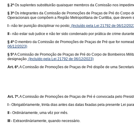
§ 2º
Os suplentes substituirão quaisquer membros da Comissão nos impedimen
§ 3º
Os integrantes da Comissão de Promoções de Praças de Pré do Corpo de
Operacionais que compõem a Região Metropolitana de Curitiba, que devem sat
I -
não ter punição disciplinar no posto;
(Incluído pela Lei 21792 de 06/12/202
II -
não estar sub judice e não ter sido condenado por prática de crime durante
§ 4º
O membro da Comissão de Promoções de Praças de Pré que for nomeado par
06/12/2023)
§ 5º
A Comissão de Promoção de Praças de Pré do Corpo de Bombeiros Militar 
designação.
(Incluído pela Lei 21792 de 06/12/2023)
Art. 6º.
A Comissão de Promoções de Praças de Pré dispõe de uma Secretaria, r
Art. 7º.
A Comissão de Promoções de Praças de Pré é convocada pelo Presid
I -
Obrigatòriamente, trinta dias antes das datas fixadas pela presente Lei pa
II -
Ordinàriamente, uma vêz por mês.
III -
Extraordinàriamente, quando necessário.