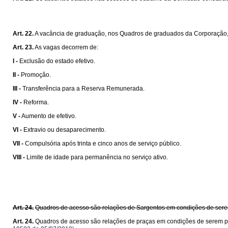
Art. 22.
A vacância de graduação, nos Quadros de graduados da Corporação, 
Art. 23.
As vagas decorrem de:
I -
Exclusão do estado efetivo.
II -
Promoção.
III -
Transferência para a Reserva Remunerada.
IV -
Reforma.
V -
Aumento de efetivo.
VI -
Extravio ou desaparecimento.
VII -
Compulsória após trinta e cinco anos de serviço público.
VIII -
Limite de idade para permanência no serviço ativo.
Art. 24.
Quadros de acesso são relações de Sargentos em condições de serem
Art. 24.
Quadros de acesso são relações de praças em condições de serem pr