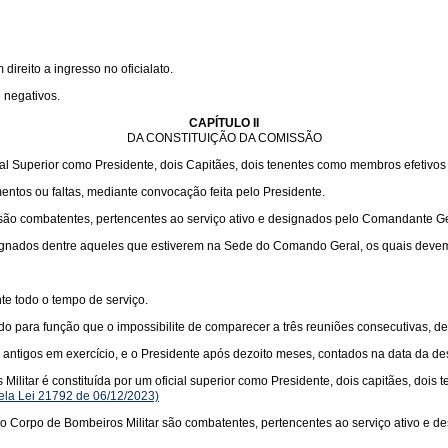
ireito a ingresso no oficialato.
 negativos.
CAPÍTULO II
DA CONSTITUIÇÃO DA COMISSÃO
al Superior como Presidente, dois Capitães, dois tenentes como membros efetivos
tos ou faltas, mediante convocação feita pelo Presidente.
o combatentes, pertencentes ao serviço ativo e designados pelo Comandante Ge
nados dentre aqueles que estiverem na Sede do Comando Geral, os quais devem sa
te todo o tempo de serviço.
ra função que o impossibilite de comparecer a três reuniões consecutivas, dever
ntigos em exercício, e o Presidente após dezoito meses, contados na data da de
itar é constituída por um oficial superior como Presidente, dois capitães, dois 
pela Lei 21792 de 06/12/2023)
Corpo de Bombeiros Militar são combatentes, pertencentes ao serviço ativo e d