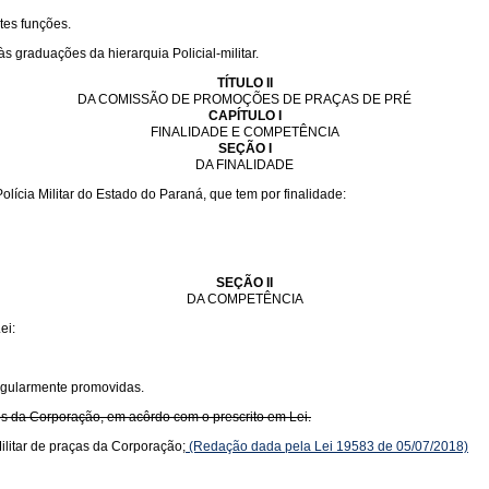
tes funções.
s graduações da hierarquia Policial-militar.
TÍTULO II
DA COMISSÃO DE PROMOÇÕES DE PRAÇAS DE PRÉ
CAPÍTULO I
FINALIDADE E COMPETÊNCIA
SEÇÃO I
DA FINALIDADE
cia Militar do Estado do Paraná, que tem por finalidade:
SEÇÃO II
DA COMPETÊNCIA
ei:
egularmente promovidas.
os da Corporação, em acôrdo com o prescrito em Lei.
litar de praças da Corporação;
(Redação dada pela Lei 19583 de 05/07/2018)