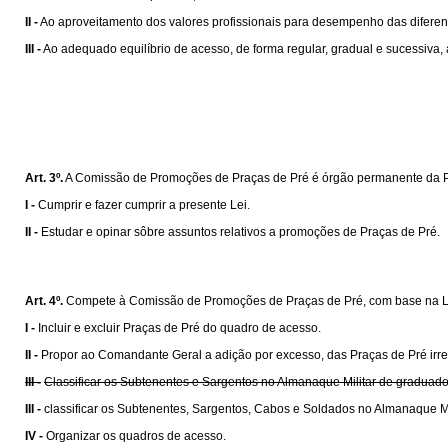
II -
Ao aproveitamento dos valores profissionais para desempenho das diferen
III -
Ao adequado equilíbrio de acesso, de forma regular, gradual e sucessiva, à
Art. 3º.
A Comissão de Promoções de Praças de Pré é órgão permanente da Polí
I -
Cumprir e fazer cumprir a presente Lei.
II -
Estudar e opinar sôbre assuntos relativos a promoções de Praças de Pré.
Art. 4º.
Compete à Comissão de Promoções de Praças de Pré, com base na L
I -
Incluir e excluir Praças de Pré do quadro de acesso.
II -
Propor ao Comandante Geral a adição por excesso, das Praças de Pré irr
III -
Classificar os Subtenentes e Sargentos no Almanaque Militar de graduad
III -
classificar os Subtenentes, Sargentos, Cabos e Soldados no Almanaque Mi
IV -
Organizar os quadros de acesso.