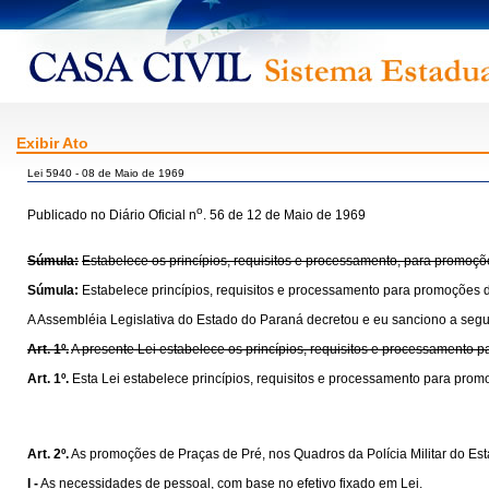
Exibir Ato
Lei 5940 - 08 de Maio de 1969
o
Publicado no Diário Oficial n
. 56 de 12 de Maio de 1969
Súmula:
Estabelece os princípios, requisitos e processamento, para promoçõe
Súmula:
Estabelece princípios, requisitos e processamento para promoções d
A Assembléia Legislativa do Estado do Paraná decretou e eu sanciono a segui
Art. 1º.
A presente Lei estabelece os princípios, requisitos e processamento 
Art. 1º.
Esta Lei estabelece princípios, requisitos e processamento para prom
Art. 2º.
As promoções de Praças de Pré, nos Quadros da Polícia Militar do Est
I -
As necessidades de pessoal, com base no efetivo fixado em Lei.