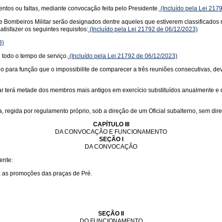
tos ou faltas, mediante convocação feita pelo Presidente.
(Incluído pela Lei 217
 Bombeiros Militar serão designados dentre aqueles que estiverem classificado
isfazer os seguintes requisitos:
(Incluído pela Lei 21792 de 06/12/2023)
3)
 todo o tempo de serviço.
(Incluído pela Lei 21792 de 06/12/2023)
a função que o impossibilite de comparecer a três reuniões consecutivas, deverá
terá metade dos membros mais antigos em exercício substituídos anualmente e o P
egida por regulamento próprio, sob a direção de um Oficial subalterno, sem direi
CAPÍTULO III
DA CONVOCAÇÃO E FUNCIONAMENTO
SEÇÃO I
DA CONVOCAÇÃO
ente:
ra as promoções das praças de Pré.
SEÇÃO II
DO FUNCIONAMENTO