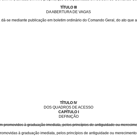
TÍTULO III
DA ABERTURA DE VAGAS
dá-se mediante publicação em boletim ordinário do Comando Geral, do ato que a 
TÍTULO IV
DOS QUADROS DE ACESSO
CAPÍTULO I
DEFINIÇÃO
 promovidos à graduação imediata, pelos princípios de antiguidade ou merecimen
omovidas à graduação imediata, pelos princípios de antiguidade ou merecimento,