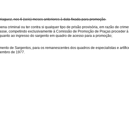
briaguez, nos 6 (seis) meses anteriores à data fixada para promoção.
na criminal ou ter contra si qualquer tipo de prisão provisória, em razão de crim
 classe, competindo exclusivamente à Comissão de Promoção de Praças proceder à
es quanto ao ingresso do sargento em quadro de acesso para a promoção;
ento de Sargentos, para os remanescentes dos quadros de especialistas e artífic
etembro de 1977.