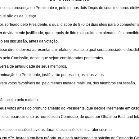
com a presença do Presidente e, pelo menos dois têrços de seus membros efetiv
que não os da Justiça.
 sorteado pelo Presidente, o qual dispõe de 8 (oito) dias úteis para o competente 
r devidamente justificado, que depois de lido e discutido em plenário, é submetido
o em discussão, antes da votação.
dêsse direito deverá apresentar um relatório escrito, o qual será apreciado e decid
 pela Comissão, desde que sejam consideradas pertinentes.
inversa de antiguidade de seus membros.
ação do Presidente, justificarão por escrito, os seus votos.
erem votos favoráveis de, pelo menos metade mais um, dos membros em sessão.
o aceita pela maioria.
eus votos antes do pronunciamento do Presidente, que decide livremente em cas
, o comparecimento às reuniões da Comissão, de qualquer Oficial ou Bacharel lot
lo e as discussões havidas durante as sessões têm caráter secreto.
 em ATA, lavrada em livro próprio, que será publicada em boletim do Comando Ger