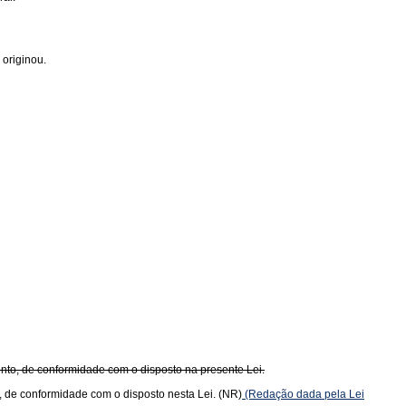
originou.
to, de conformidade com o disposto na presente Lei.
 de conformidade com o disposto nesta Lei. (NR)
(Redação dada pela Lei