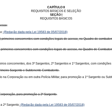
CAPÍTULO II
REQUISITOS BÁSICOS E SELEÇÃO
SEÇÃO I
REQUISITOS BÁSICOS
cesso:
o:
(Redação dada pela Lei 19583 de 05/07/2018)
nta) primeiros concorrentes com condições legais de acesso, no Quadro de combaten
ta) primeiros concorrentes com condições legais de acesso, no Quadro de Combaten
meiros concorrentes, dos 3º Sargentos, 2º Sargentos e 1º Sargentos, com condições
rimeiro Sargento e Subtenente Combatente.
o na Corporação ou em outra Polícia Militar, para promoção a 1º Sargento ou Sub
Corporação, para promoção a 2º Sargento.
a 2º Sargento;
(Redação dada pela Lei 19583 de 05/07/2018)