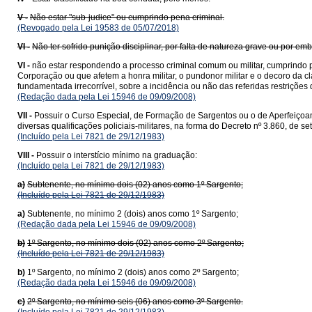
V -
Não estar "sub-judice" ou cumprindo pena criminal.
(Revogado pela Lei 19583 de 05/07/2018)
VI -
Não ter sofrido punição disciplinar, por falta de natureza grave ou por em
VI -
não estar respondendo a processo criminal comum ou militar, cumprindo pe
Corporação ou que afetem a honra militar, o pundonor militar e o decoro da
fundamentada irrecorrível, sobre a incidência ou não das referidas restriçõ
(Redação dada pela Lei 15946 de 09/09/2008)
VII -
Possuir o Curso Especial, de Formação de Sargentos ou o de Aperfeiçoam
diversas qualificações policiais-militares, na forma do Decreto nº 3.860, de s
(Incluído pela Lei 7821 de 29/12/1983)
VIII -
Possuir o interstício mínimo na graduação:
(Incluído pela Lei 7821 de 29/12/1983)
a)
Subtenente, no mínimo dois (02) anos como 1º Sargento;
(Incluído pela Lei 7821 de 29/12/1983)
a)
Subtenente, no mínimo 2 (dois) anos como 1º Sargento;
(Redação dada pela Lei 15946 de 09/09/2008)
b)
1º Sargento, no mínimo dois (02) anos como 2º Sargento;
(Incluído pela Lei 7821 de 29/12/1983)
b)
1º Sargento, no mínimo 2 (dois) anos como 2º Sargento;
(Redação dada pela Lei 15946 de 09/09/2008)
c)
2º Sargento, no mínimo seis (06) anos como 3º Sargento.