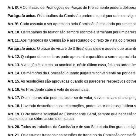
Art. 8º.
A Comissão de Promoções de Praças de Pré sòmente poderá deliberar 
Parágrafo único.
Os trabalhos da Comissão preterem qualquer outro serviço 
Art. 9º.
Cada assunto a ser apreciado pela Comissão é estudado por um relator,
Art. 10.
Os trabalhos do relator são sempre escritos e terminam por um parece
Art. 11.
Aos membros da Comissão é assegurado o direito de vista do process
Parágrafo único.
O prazo de vista é de 3 (três) dias úteis e aquêle que usar 
Art. 12.
Qualquer dos membros pode apresentar questões a serem apreciadas
Art. 13.
A votação é secreta ou nominal e, nêste último caso, feita na ordem 
Art. 14.
Os membros da Comissão, quando julgarem conveniente ou por determin
Art. 15.
As resoluções são aprovadas quando os pareceres respectivos obtiv
Art. 16.
Ao Presidente cabe o voto de desempate.
Art. 17.
Os membros não podem abster-se de votar, salvo em caso de suspeiçã
Art. 18.
Havendo desacôrdo nas deliberações, podem os membros justificar s
Art. 19.
O Presidente solicitará ao Comandante Geral, sempre que necessário
escrito e opinar sôbre assunto em pauta.
Art. 20.
Todos os trabalhos da Comissão e de sua Secretaria têm grau de sigi
Art. 21.
Os assuntos tratados nas sessões de trabalho da Comissão constarão