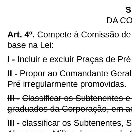
S
DA C
Art. 4º.
Compete à Comissão de
base na Lei:
I -
Incluir e excluir Praças de Pr
II -
Propor ao Comandante Geral 
Pré irregularmente promovidas.
III -
Classificar os Subtenentes e
graduados da Corporação, em ac
III -
classificar os Subtenentes,