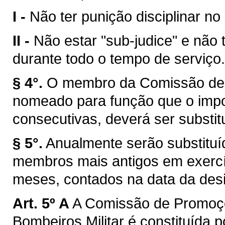
I -
Não ter punição disciplinar no
II -
Não estar "sub-judice" e não 
durante todo o tempo de serviço.
§ 4°.
O membro da Comissão de 
nomeado para função que o impos
consecutivas, deverá ser substitu
§ 5°.
Anualmente serão substitu
membros mais antigos em exercíc
meses, contados na data da des
Art. 5º A
A Comissão de Promoçõ
Bombeiros Militar é constituída p