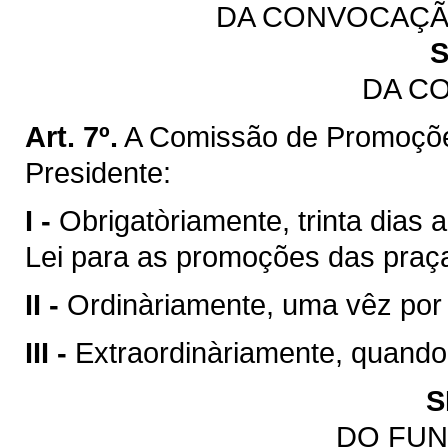
DA CONVOCAÇÃ
S
DA C
Art. 7º.
A Comissão de Promoçõe
Presidente:
I -
Obrigatòriamente, trinta dias 
Lei para as promoções das praç
II -
Ordinàriamente, uma vêz por
III -
Extraordinàriamente, quando
S
DO FU