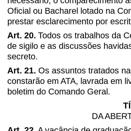
necessário, o comparecimento à
Oficial ou Bacharel lotado na Co
prestar esclarecimento por escri
Art. 20.
Todos os trabalhos da C
de sigilo e as discussões havida
secreto.
Art. 21.
Os assuntos tratados n
constarão em ATA, lavrada em li
boletim do Comando Geral.
T
DA ABER
Art. 22.
A vacância de graduaçã