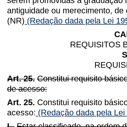
serem promovidas à graduação im
antiguidade ou merecimento, de 
(NR)
(Redação dada pela Lei 19
CA
REQUISITOS 
S
REQUIS
Art. 25.
Constitui requisito bási
de acesso:
Art. 25.
Constitui requisito bási
acesso:
(Redação dada pela Lei
I -
Estar classificado, na ordem d