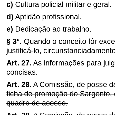
c)
Cultura policial militar e geral.
d)
Aptidão profissional.
e)
Dedicação ao trabalho.
§ 3°.
Quando o conceito fôr excel
justificá-lo, circunstanciadamente
Art. 27.
As informações para jul
concisas.
Art. 28.
A Comissão, de posse da
ficha de promoção do Sargento, 
quadro de acesso.