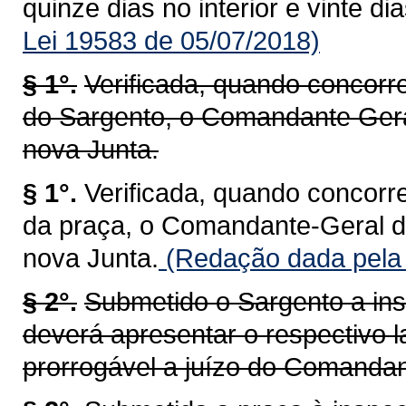
quinze dias no interior e vinte di
Lei 19583 de 05/07/2018)
§ 1°.
Verificada, quando concorr
do Sargento, o Comandante Ger
nova Junta.
§ 1°.
Verificada, quando concorr
da praça, o Comandante-Geral 
nova Junta.
(Redação dada pela 
§ 2°.
Submetido o Sargento a ins
deverá apresentar o respectivo l
prorrogável a juízo do Comandan