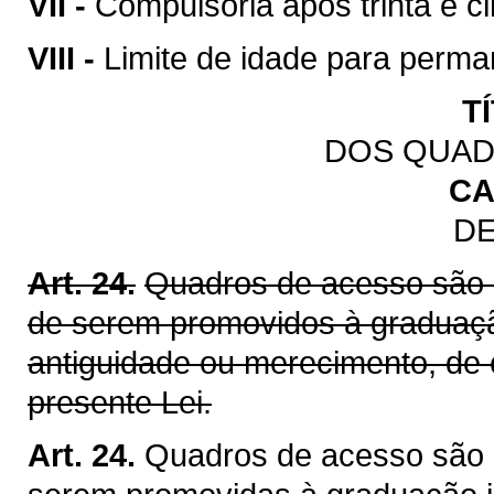
VII -
Compulsória após trinta e ci
VIII -
Limite de idade para perman
T
DOS QUAD
CA
DE
Art. 24.
Quadros de acesso são 
de serem promovidos à graduação
antiguidade ou merecimento, de
presente Lei.
Art. 24.
Quadros de acesso são 