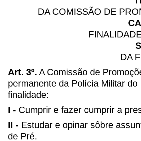
T
DA COMISSÃO DE PRO
CA
FINALIDAD
S
DA 
Art. 3º.
A Comissão de Promoçõe
permanente da Polícia Militar d
finalidade:
I -
Cumprir e fazer cumprir a pres
II -
Estudar e opinar sôbre assun
de Pré.