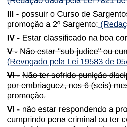
(Redação dada pela Lei 7821 de
III -
possuir o Curso de Sargento
promoção a 2º Sargento;
(Redaçã
IV -
Estar classificado na boa co
V -
Não estar "sub-judice" ou cu
(Revogado pela Lei 19583 de 05
VI -
Não ter sofrido punição disci
por embriaguez, nos 6 (seis) mes
promoção.
VI -
não estar respondendo a pro
cumprindo pena criminal ou ter co