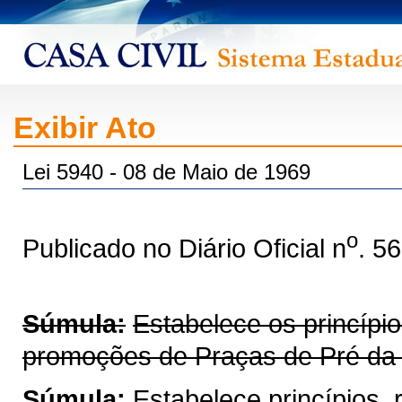
Exibir Ato
Lei 5940 - 08 de Maio de 1969
o
Publicado no Diário Oficial n
. 5
Súmula:
Estabelece os princípi
promoções de Praças de Pré da Po
Súmula:
Estabelece princípios,