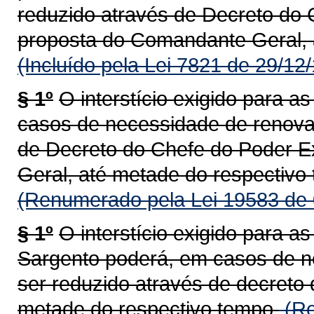
reduzido através de Decreto do 
proposta do Comandante Geral, 
(Incluído pela Lei 7821 de 29/12
§ 1º
O interstício exigido para 
casos de necessidade de renova
de Decreto do Chefe do Poder E
Geral, até metade do respectivo
(Renumerado pela Lei 19583 de 
§ 1º
O interstício exigido para 
Sargento poderá, em casos de n
ser reduzido através de decreto
metade do respectivo tempo.
(Re