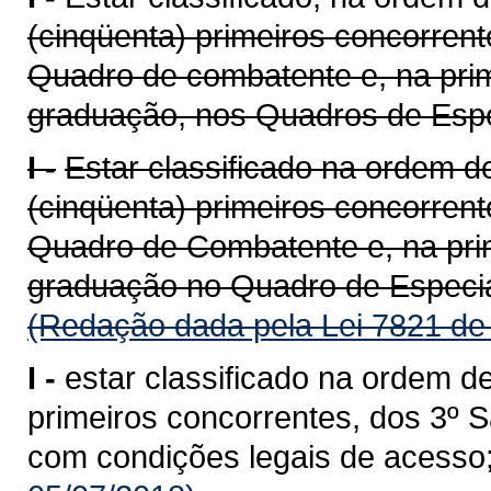
(cinqüenta) primeiros concorren
Quadro de combatente e, na prim
graduação, nos Quadros de Especi
I -
Estar classificado na ordem de
(cinqüenta) primeiros concorren
Quadro de Combatente e, na prim
graduação no Quadro de Especia
(Redação dada pela Lei 7821 de
I -
estar classificado na ordem de
primeiros concorrentes, dos 3º S
com condições legais de acesso