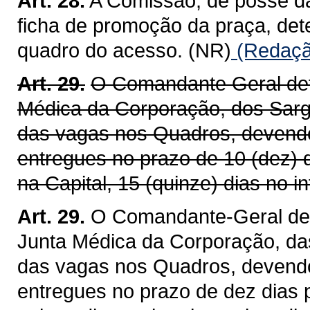
Art. 28.
A Comissão, de posse da
ficha de promoção da praça, det
quadro do acesso. (NR)
(Redação
Art. 29.
O Comandante Geral det
Médica da Corporação, dos Sarg
das vagas nos Quadros, devendo
entregues no prazo de 10 (dez) 
na Capital, 15 (quinze) dias no in
Art. 29.
O Comandante-Geral det
Junta Médica da Corporação, da
das vagas nos Quadros, devendo
entregues no prazo de dez dias p