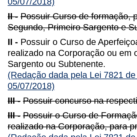
05/07/2018)
II -
Possuir Curso de formação, 
Segundo, Primeiro Sargento e S
II -
Possuir o Curso de Aperfeiço
realizado na Corporação ou em ou
Sargento ou Subtenente.
(Redação dada pela Lei 7821 de
05/07/2018)
III -
Possuir concurso na respecti
III -
Possuir o Curso de Formação
realizado na Corporação, para p