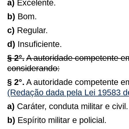
a)
Excelente.
b)
Bom.
c)
Regular.
d)
Insuficiente.
§ 2°.
A autoridade competente em
considerando:
§ 2°.
A autoridade competente em
(Redação dada pela Lei 19583 d
a)
Caráter, conduta militar e civil.
b)
Espírito militar e policial.