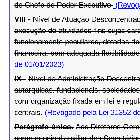
do Chefe do Poder Executivo;
(Revoga
VIII -
Nível de Atuação Desconcentrad
execução de atividades-fins cujas car
funcionamento peculiares, dotadas de 
financeira, com adequada flexibilidade
de 01/01/2023)
IX -
Nível de Administração Descentr
autárquicas, fundacionais, sociedade
com organização fixada em lei e regu
centrais.
(Revogado pela Lei 21352 de
Parágrafo único.
Aos Diretores-Gera
como principal auxiliar dos Secretários