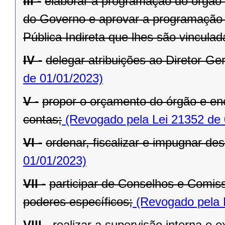
III -
elaborar a programação do órgão c
do Governo e aprovar a programação 
Pública Indireta que lhes são vinculad
IV -
delegar atribuições ao Diretor-Ger
de 01/01/2023)
V -
propor o orçamento do órgão e en
contas;
(Revogado pela Lei 21352 de 
VI -
ordenar, fiscalizar e impugnar de
01/01/2023)
VII -
participar de Conselhos e Comis
poderes específicos;
(Revogado pela 
VIII -
realizar a supervisão interna e 