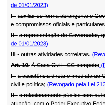
de 01/01/2023)
I -
auxiliar de forma abrangente o Go
e compromissos oficiais e particulares
II -
a representação do Governador, q
de 01/01/2023)
III -
outras atividades correlatas.
(Revo
Art. 10.
À Casa Civil - CC compete:
(R
I -
a assistência direta e imediata a
civil e política;
(Revogado pela Lei 213
II -
o relacionamento público com autor
atuação, com o Poder Executivo Feder