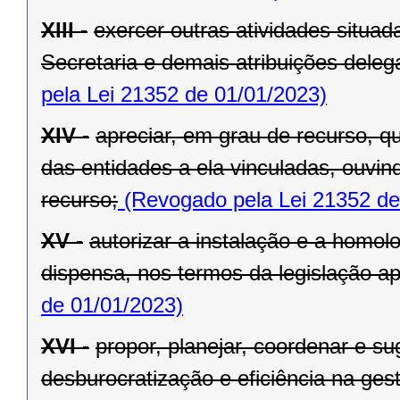
XIII -
exercer outras atividades situa
Secretaria e demais atribuições dele
pela Lei 21352 de 01/01/2023)
XIV -
apreciar, em grau de recurso, q
das entidades a ela vinculadas, ouvin
recurso;
(Revogado pela Lei 21352 de
XV -
autorizar a instalação e a homol
dispensa, nos termos da legislação apl
de 01/01/2023)
XVI -
propor, planejar, coordenar e s
desburocratização e eficiência na ges