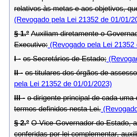
relativos às metas e aos objetivos, q
(Revogado pela Lei 21352 de 01/01/2
§ 1.º
Auxiliam diretamente o Governad
Executivo:
(Revogado pela Lei 21352 
I -
os Secretários de Estado;
(Revogad
II -
os titulares dos órgãos de assess
pela Lei 21352 de 01/01/2023)
III -
o dirigente principal de cada uma
termos definidos nesta Lei.
(Revogado 
§ 2.º
O Vice-Governador do Estado, al
conferidas por lei complementar, aux