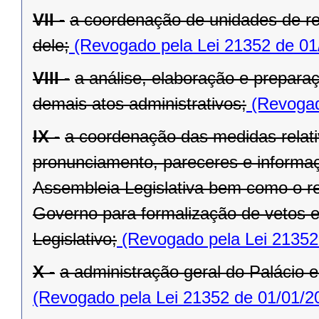
VII -
a coordenação de unidades de r
dele;
(Revogado pela Lei 21352 de 01
VIII -
a análise, elaboração e prepara
demais atos administrativos;
(Revogad
IX -
a coordenação das medidas relat
pronunciamento, pareceres e informaç
Assembleia Legislativa bem como o re
Governo para formalização de vetos e
Legislativo;
(Revogado pela Lei 21352
X -
a administração geral do Palácio e
(Revogado pela Lei 21352 de 01/01/2