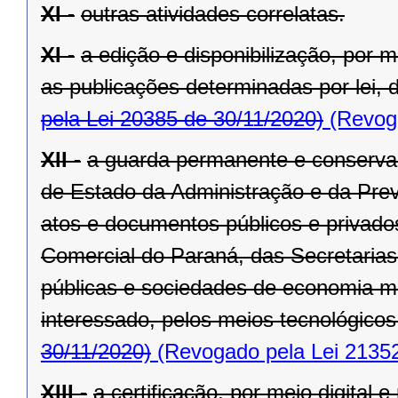
XI -
outras atividades correlatas.
XI -
a edição e disponibilização, por me
as publicações determinadas por lei, d
pela Lei 20385 de 30/11/2020)
(Revoga
XII -
a guarda permanente e conservaç
de Estado da Administração e da Previ
atos e documentos públicos e privad
Comercial do Paraná, das Secretaria
públicas e sociedades de economia m
interessado, pelos meios tecnológicos
30/11/2020)
(Revogado pela Lei 21352
XIII -
a certificação, por meio digital