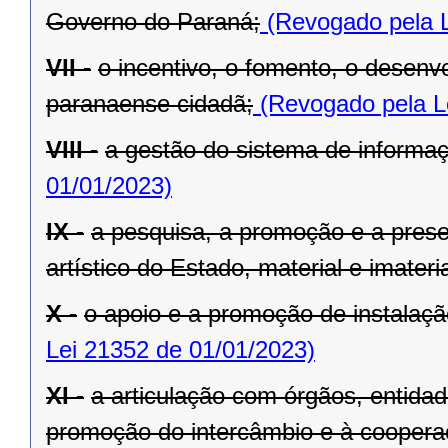
Governo do Paraná;
(Revogado pela L
VII -
o incentivo, o fomento, o desenv
paranaense cidadã;
(Revogado pela L
VIII -
a gestão do sistema de informaçã
01/01/2023)
IX -
a pesquisa, a promoção e a preser
artístico do Estado, material e imateria
X -
o apoio e a promoção de instalaçã
Lei 21352 de 01/01/2023)
XI -
a articulação com órgãos, entida
promoção do intercâmbio e à cooperaç