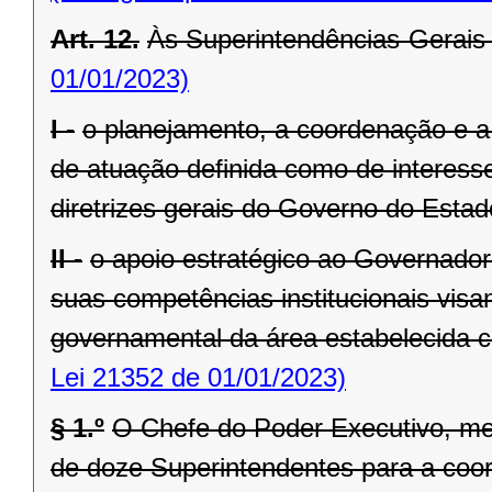
Art. 12.
Às Superintendências-Gerais
01/01/2023)
I -
o planejamento, a coordenação e a
de atuação definida como de interesse
diretrizes gerais do Governo do Estad
II -
o apoio estratégico ao Governado
suas competências institucionais vis
governamental da área estabelecida co
Lei 21352 de 01/01/2023)
§ 1.º
O Chefe do Poder Executivo, me
de doze Superintendentes para a coo