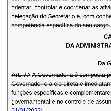
orientar, controlar e coordenar as ati
delegação do Secretário e, com conhe
competência específica do seu cargo.
CA
DA ADMINISTR
Da G
Art. 7.º
A Governadoria é composta pel
Governador e a ele direta e imediata
funções específicas e complementare
governamental e no controle de assunto
01/01/2023)