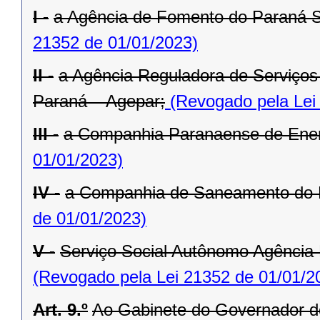
I -
a Agência de Fomento do Paraná 
21352 de 01/01/2023)
II -
a Agência Reguladora de Serviços 
Paraná – Agepar;
(Revogado pela Lei
III -
a Companhia Paranaense de Ener
01/01/2023)
IV -
a Companhia de Saneamento do 
de 01/01/2023)
V -
Serviço Social Autônomo Agência
(Revogado pela Lei 21352 de 01/01/2
Art. 9.º
Ao Gabinete do Governador d