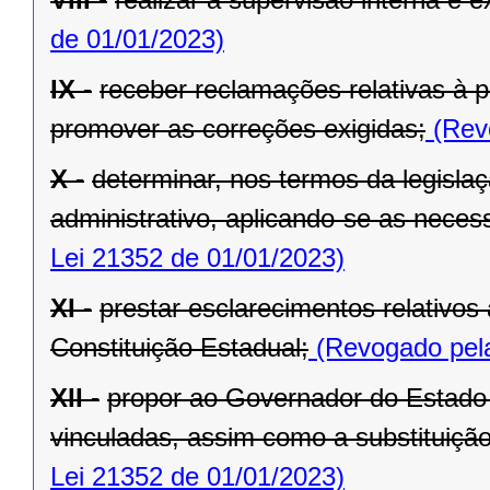
de 01/01/2023)
IX -
receber reclamações relativas à p
promover as correções exigidas;
(Revo
X -
determinar, nos termos da legislaç
administrativo, aplicando-se as necess
Lei 21352 de 01/01/2023)
XI -
prestar esclarecimentos relativos
Constituição Estadual;
(Revogado pela
XII -
propor ao Governador do Estado 
vinculadas, assim como a substituição
Lei 21352 de 01/01/2023)