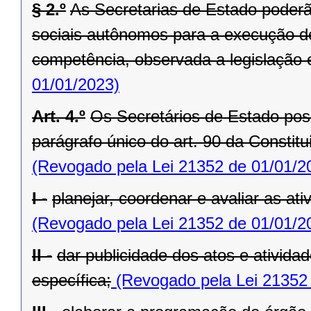
§ 2.º
As Secretarias de Estado poderã
sociais autônomos para a execução de
competência, observada a legislação 
01/01/2023)
Art. 4.º
Os Secretários de Estado po
parágrafo único do art. 90 da Constit
(Revogado pela Lei 21352 de 01/01/2
I -
planejar, coordenar e avaliar as at
(Revogado pela Lei 21352 de 01/01/2
II -
dar publicidade dos atos e ativida
específica;
(Revogado pela Lei 21352 