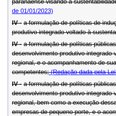
paranaense visando à sustentabilidade 
de 01/01/2023)
IV -
a formulação de políticas de ind
produtivo integrado voltado à sustenta
IV -
a formulação de políticas pública
desenvolvimento produtivo integrado v
regional, e o acompanhamento de sua
competentes;
(Redação dada pela Lei
IV -
a formulação de políticas pública
desenvolvimento produtivo integrado v
regional, bem como a execução dessa
empresas de pequeno porte, e o aco