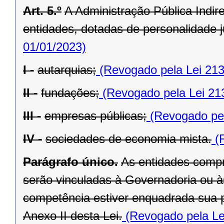
Art. 5.º
A Administração Pública Indir
entidades, dotadas de personalidade ju
01/01/2023)
I -
autarquias;
(Revogado pela Lei 213
II -
fundações;
(Revogado pela Lei 21
III -
empresas públicas;
(Revogado pel
IV -
sociedades de economia mista.
(R
Parágrafo único.
As entidades compr
serão vinculadas à Governadoria ou à
competência estiver enquadrada sua pr
Anexo II desta Lei.
(Revogado pela Le