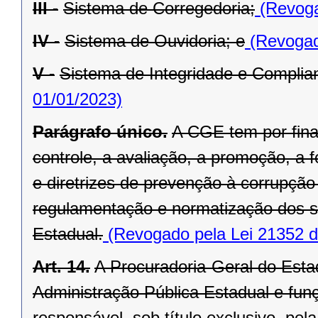
III -
Sistema de Corregedoria;
(Revoga
IV -
Sistema de Ouvidoria; e
(Revogad
V -
Sistema de Integridade e Complia
01/01/2023)
Parágrafo único.
A CGE tem por fina
controle, a avaliação, a promoção, 
e diretrizes de prevenção à corrupç
regulamentação e normatização dos s
Estadual.
(Revogado pela Lei 21352 d
Art. 14.
A Procuradoria-Geral do Estad
Administração Pública Estadual e funç
responsável, sob título exclusivo, pe