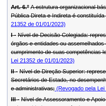
Art. 6.º
A estrutura organizacional bá
Pública Direta e Indireta é constituída
21352 de 01/01/2023)
I -
Nível de Decisão Colegiada: repre
órgãos e entidades ou assemelhados 
cumprimento de suas competências le
Lei 21352 de 01/01/2023)
II -
Nível de Direção Superior: represe
Secretários de Estado, no desempenho
e administrativas;
(Revogado pela Lei
III -
Nível de Assessoramento e Apoio 