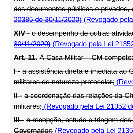
dos documentos públicos e privados, 
20385 de 30/11/2020)
(Revogado pela 
XIV -
o desempenho de outras atividad
30/11/2020)
(Revogado pela Lei 21352
Art. 11.
À Casa Militar – CM compete
I -
a assistência direta e imediata ao
militares de natureza protocolar;
(Revo
II -
a coordenação das relações da Ch
militares;
(Revogado pela Lei 21352 d
III -
a recepção, estudo e triagem dos
Governador;
(Revogado pela Lei 2135