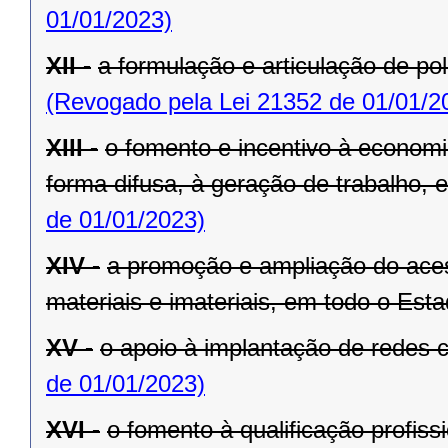
01/01/2023)
XII -
a formulação e articulação de pol
(Revogado pela Lei 21352 de 01/01/2
XIII -
o fomento e incentivo à economia
forma difusa, à geração de trabalho,
de 01/01/2023)
XIV -
a promoção e ampliação do aces
materiais e imateriais, em todo o Esta
XV -
o apoio à implantação de redes c
de 01/01/2023)
XVI -
o fomento à qualificação profiss