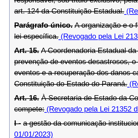
art. 124 da Constituição Estadual.
(Re
Parágrafo único.
A organização e o
lei específica.
(Revogado pela Lei 213
Art. 15.
A Coordenadoria Estadual da 
prevenção de eventos desastrosos, o s
eventos e a recuperação dos danos ca
Constituição do Estado do Paraná.
(Re
Art. 16.
À Secretaria de Estado da Co
compete:
(Revogado pela Lei 21352 d
I -
a gestão da comunicação institucion
01/01/2023)