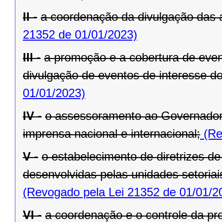
II -
a coordenação da divulgação das 
21352 de 01/01/2023)
III -
a promoção e a cobertura de even
divulgação de eventos de interesse d
01/01/2023)
IV -
o assessoramento ao Governador
imprensa nacional e internacional;
(Re
V -
o estabelecimento de diretrizes d
desenvolvidas pelas unidades setoria
(Revogado pela Lei 21352 de 01/01/2
VI -
a coordenação e o controle da pr