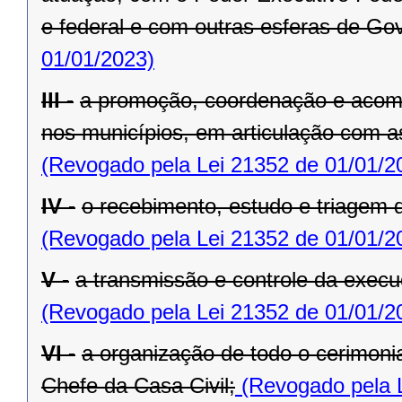
e federal e com outras esferas de Go
01/01/2023)
III -
a promoção, coordenação e acom
nos municípios, em articulação com a
(Revogado pela Lei 21352 de 01/01/2
IV -
o recebimento, estudo e triagem
(Revogado pela Lei 21352 de 01/01/2
V -
a transmissão e controle da exe
(Revogado pela Lei 21352 de 01/01/2
VI -
a organização de todo o cerimoni
Chefe da Casa Civil;
(Revogado pela L