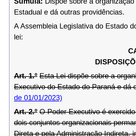
Súmula:
Dispõe sobre a organização 
Estadual e dá outras providências.
A Assembleia Legislativa do Estado d
lei:
C
DISPOSIÇÕ
Art. 1.º
Esta Lei dispõe sobre a orga
Executivo do Estado do Paraná e dá o
de 01/01/2023)
Art. 2.º
O Poder Executivo é exercid
dois conjuntos organizacionais perma
Direta e pela Administração Indireta,