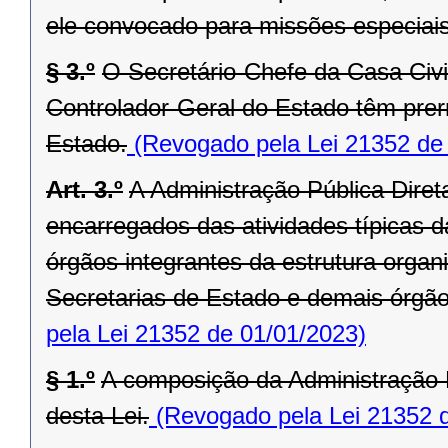
ele convocado para missões especiais
§ 3.º
O Secretário-Chefe da Casa Civi
Controlador-Geral do Estado têm prer
Estado.
(Revogado pela Lei 21352 de
Art. 3.º
A Administração Pública Dire
encarregados das atividades típicas d
órgãos integrantes da estrutura orga
Secretarias de Estado e demais órgãos 
pela Lei 21352 de 01/01/2023)
§ 1.º
A composição da Administração P
desta Lei.
(Revogado pela Lei 21352 