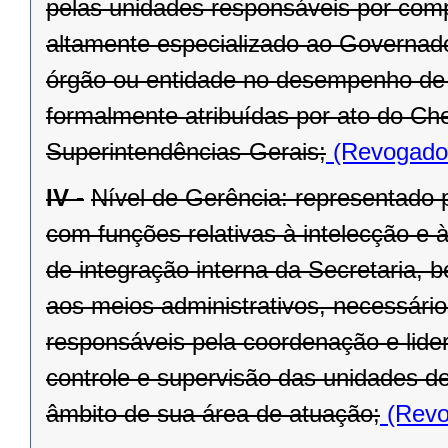
pelas unidades responsáveis por compe
altamente especializado ao Governado
órgão ou entidade no desempenho de s
formalmente atribuídas por ato do Ch
Superintendências-Gerais;
(Revogado 
IV -
Nível de Gerência: representado p
com funções relativas à intelecção e à
de integração interna da Secretaria, 
aos meios administrativos, necessário
responsáveis pela coordenação e lide
controle e supervisão das unidades d
âmbito de sua área de atuação;
(Revo