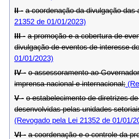
II -
a coordenação da divulgação das 
21352 de 01/01/2023)
III -
a promoção e a cobertura de even
divulgação de eventos de interesse d
01/01/2023)
IV -
o assessoramento ao Governador
imprensa nacional e internacional;
(Re
V -
o estabelecimento de diretrizes d
desenvolvidas pelas unidades setoria
(Revogado pela Lei 21352 de 01/01/2
VI -
a coordenação e o controle da pr