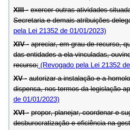
XIII -
exercer outras atividades situa
Secretaria e demais atribuições dele
pela Lei 21352 de 01/01/2023)
XIV -
apreciar, em grau de recurso, q
das entidades a ela vinculadas, ouvin
recurso;
(Revogado pela Lei 21352 de
XV -
autorizar a instalação e a homol
dispensa, nos termos da legislação apl
de 01/01/2023)
XVI -
propor, planejar, coordenar e s
desburocratização e eficiência na ges