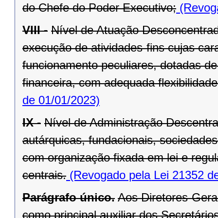
do Chefe do Poder Executivo;
(Revoga
VIII -
Nível de Atuação Desconcentrad
execução de atividades-fins cujas car
funcionamento peculiares, dotadas de 
financeira, com adequada flexibilidade
de 01/01/2023)
IX -
Nível de Administração Descentr
autárquicas, fundacionais, sociedade
com organização fixada em lei e regu
centrais.
(Revogado pela Lei 21352 de
Parágrafo único.
Aos Diretores-Gera
como principal auxiliar dos Secretários