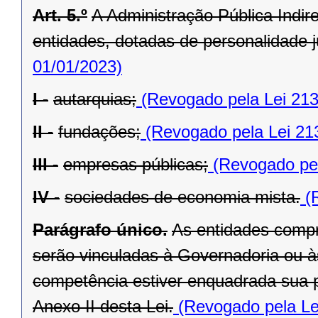
Art. 5.º
A Administração Pública Indir
entidades, dotadas de personalidade ju
01/01/2023)
I -
autarquias;
(Revogado pela Lei 213
II -
fundações;
(Revogado pela Lei 21
III -
empresas públicas;
(Revogado pel
IV -
sociedades de economia mista.
(R
Parágrafo único.
As entidades compr
serão vinculadas à Governadoria ou à
competência estiver enquadrada sua pr
Anexo II desta Lei.
(Revogado pela Le