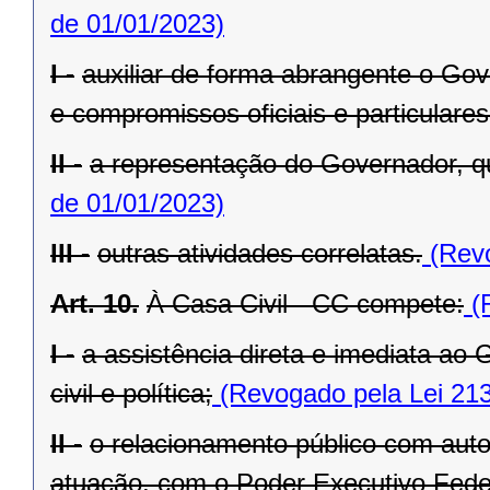
de 01/01/2023)
I -
auxiliar de forma abrangente o Go
e compromissos oficiais e particulares
II -
a representação do Governador, q
de 01/01/2023)
III -
outras atividades correlatas.
(Revo
Art. 10.
À Casa Civil - CC compete:
(R
I -
a assistência direta e imediata a
civil e política;
(Revogado pela Lei 213
II -
o relacionamento público com autor
atuação, com o Poder Executivo Feder