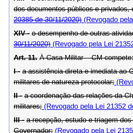
dos documentos públicos e privados, 
20385 de 30/11/2020)
(Revogado pela 
XIV -
o desempenho de outras atividad
30/11/2020)
(Revogado pela Lei 21352
Art. 11.
À Casa Militar – CM compete
I -
a assistência direta e imediata ao
militares de natureza protocolar;
(Revo
II -
a coordenação das relações da Ch
militares;
(Revogado pela Lei 21352 d
III -
a recepção, estudo e triagem dos
Governador;
(Revogado pela Lei 2135