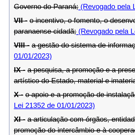
Governo do Paraná;
(Revogado pela L
VII -
o incentivo, o fomento, o desenv
paranaense cidadã;
(Revogado pela L
VIII -
a gestão do sistema de informaçã
01/01/2023)
IX -
a pesquisa, a promoção e a preser
artístico do Estado, material e imateria
X -
o apoio e a promoção de instalaçã
Lei 21352 de 01/01/2023)
XI -
a articulação com órgãos, entida
promoção do intercâmbio e à cooperaç