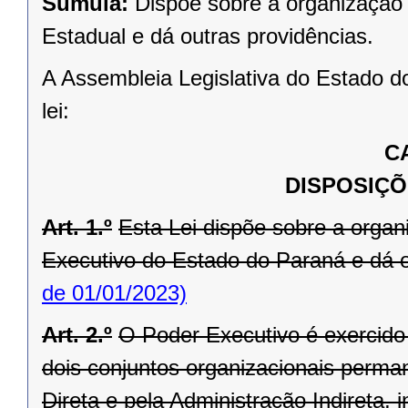
Súmula:
Dispõe sobre a organização 
Estadual e dá outras providências.
A Assembleia Legislativa do Estado d
lei:
C
DISPOSIÇÕ
Art. 1.º
Esta Lei dispõe sobre a orga
Executivo do Estado do Paraná e dá o
de 01/01/2023)
Art. 2.º
O Poder Executivo é exercid
dois conjuntos organizacionais perma
Direta e pela Administração Indireta,