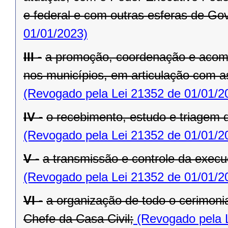
e federal e com outras esferas de Go
01/01/2023)
III -
a promoção, coordenação e acom
nos municípios, em articulação com a
(Revogado pela Lei 21352 de 01/01/2
IV -
o recebimento, estudo e triagem
(Revogado pela Lei 21352 de 01/01/2
V -
a transmissão e controle da exe
(Revogado pela Lei 21352 de 01/01/2
VI -
a organização de todo o cerimoni
Chefe da Casa Civil;
(Revogado pela L