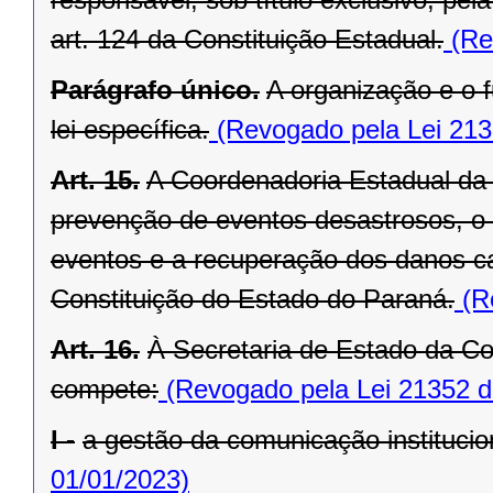
art. 124 da Constituição Estadual.
(Re
Parágrafo único.
A organização e o
lei específica.
(Revogado pela Lei 213
Art. 15.
A Coordenadoria Estadual da 
prevenção de eventos desastrosos, o s
eventos e a recuperação dos danos ca
Constituição do Estado do Paraná.
(Re
Art. 16.
À Secretaria de Estado da Co
compete:
(Revogado pela Lei 21352 d
I -
a gestão da comunicação institucion
01/01/2023)