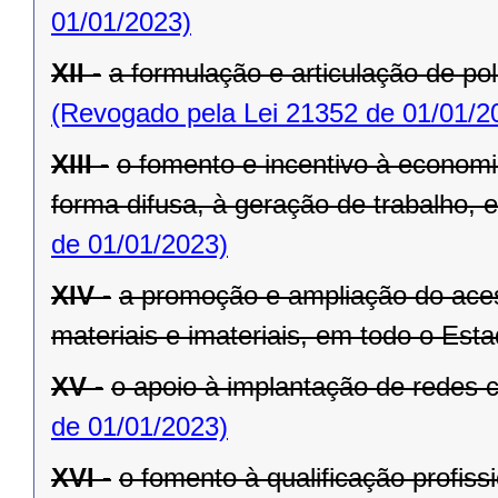
01/01/2023)
XII -
a formulação e articulação de pol
(Revogado pela Lei 21352 de 01/01/2
XIII -
o fomento e incentivo à economia
forma difusa, à geração de trabalho,
de 01/01/2023)
XIV -
a promoção e ampliação do aces
materiais e imateriais, em todo o Esta
XV -
o apoio à implantação de redes c
de 01/01/2023)
XVI -
o fomento à qualificação profiss