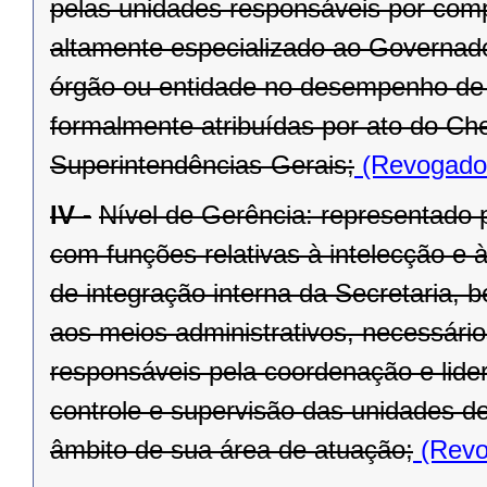
pelas unidades responsáveis por compe
altamente especializado ao Governado
órgão ou entidade no desempenho de s
formalmente atribuídas por ato do Ch
Superintendências-Gerais;
(Revogado 
IV -
Nível de Gerência: representado p
com funções relativas à intelecção e à
de integração interna da Secretaria, 
aos meios administrativos, necessário
responsáveis pela coordenação e lide
controle e supervisão das unidades d
âmbito de sua área de atuação;
(Revo