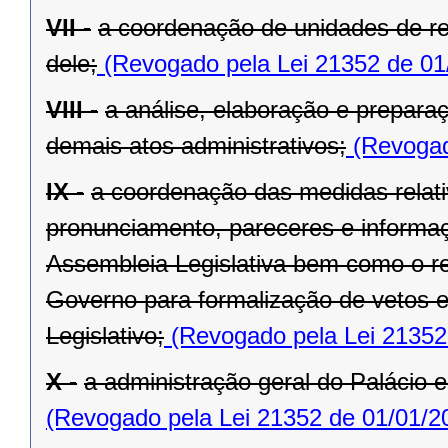
VII -
a coordenação de unidades de r
dele;
(Revogado pela Lei 21352 de 01
VIII -
a análise, elaboração e prepara
demais atos administrativos;
(Revogad
IX -
a coordenação das medidas relat
pronunciamento, pareceres e informaç
Assembleia Legislativa bem como o re
Governo para formalização de vetos e
Legislativo;
(Revogado pela Lei 21352
X -
a administração geral do Palácio e
(Revogado pela Lei 21352 de 01/01/2