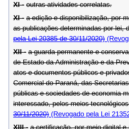
XI -
outras atividades correlatas.
XI -
a edição e disponibilização, por me
as publicações determinadas por lei, d
pela Lei 20385 de 30/11/2020)
(Revoga
XII -
a guarda permanente e conservaç
de Estado da Administração e da Previ
atos e documentos públicos e privad
Comercial do Paraná, das Secretaria
públicas e sociedades de economia m
interessado, pelos meios tecnológicos
30/11/2020)
(Revogado pela Lei 21352
XIII -
a certificação, por meio digital