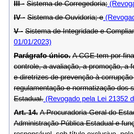
III -
Sistema de Corregedoria;
(Revoga
IV -
Sistema de Ouvidoria; e
(Revogad
V -
Sistema de Integridade e Complia
01/01/2023)
Parágrafo único.
A CGE tem por fina
controle, a avaliação, a promoção, 
e diretrizes de prevenção à corrupç
regulamentação e normatização dos s
Estadual.
(Revogado pela Lei 21352 d
Art. 14.
A Procuradoria-Geral do Estad
Administração Pública Estadual e funç
responsável, sob título exclusivo, pe