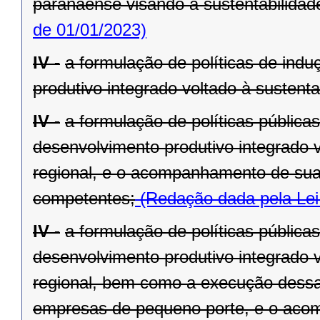
paranaense visando à sustentabilidade 
de 01/01/2023)
IV -
a formulação de políticas de ind
produtivo integrado voltado à sustenta
IV -
a formulação de políticas pública
desenvolvimento produtivo integrado v
regional, e o acompanhamento de sua
competentes;
(Redação dada pela Lei
IV -
a formulação de políticas pública
desenvolvimento produtivo integrado v
regional, bem como a execução dessa
empresas de pequeno porte, e o aco