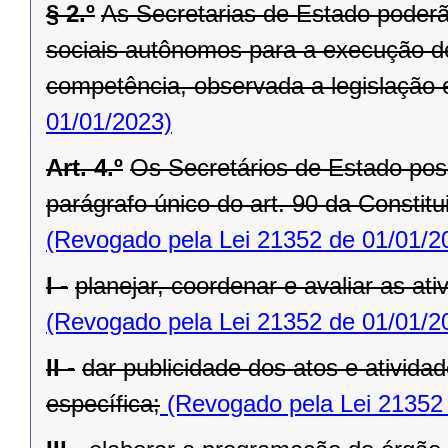
§ 2.º
As Secretarias de Estado poderã
sociais autônomos para a execução de
competência, observada a legislação 
01/01/2023)
Art. 4.º
Os Secretários de Estado po
parágrafo único do art. 90 da Constit
(Revogado pela Lei 21352 de 01/01/2
I -
planejar, coordenar e avaliar as at
(Revogado pela Lei 21352 de 01/01/2
II -
dar publicidade dos atos e ativida
específica;
(Revogado pela Lei 21352 