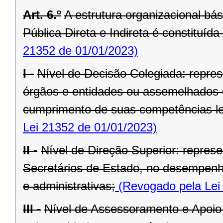
Art. 6.º
A estrutura organizacional bá
Pública Direta e Indireta é constituída
21352 de 01/01/2023)
I -
Nível de Decisão Colegiada: repre
órgãos e entidades ou assemelhados 
cumprimento de suas competências le
Lei 21352 de 01/01/2023)
II -
Nível de Direção Superior: represe
Secretários de Estado, no desempenho
e administrativas;
(Revogado pela Lei
III -
Nível de Assessoramento e Apoio 