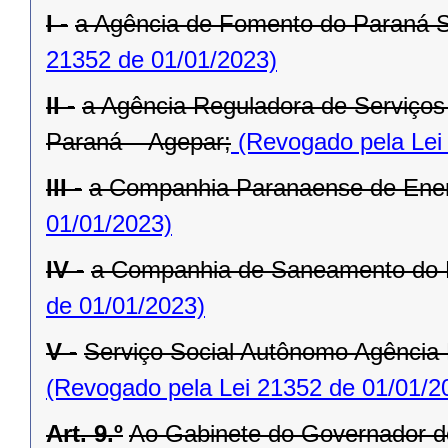
I -
a Agência de Fomento do Paraná 
21352 de 01/01/2023)
II -
a Agência Reguladora de Serviços 
Paraná – Agepar;
(Revogado pela Lei
III -
a Companhia Paranaense de Ener
01/01/2023)
IV -
a Companhia de Saneamento do 
de 01/01/2023)
V -
Serviço Social Autônomo Agência
(Revogado pela Lei 21352 de 01/01/2
Art. 9.º
Ao Gabinete do Governador d