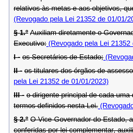
relativos às metas e aos objetivos, q
(Revogado pela Lei 21352 de 01/01/2
§ 1.º
Auxiliam diretamente o Governad
Executivo:
(Revogado pela Lei 21352 
I -
os Secretários de Estado;
(Revogad
II -
os titulares dos órgãos de assess
pela Lei 21352 de 01/01/2023)
III -
o dirigente principal de cada uma
termos definidos nesta Lei.
(Revogado 
§ 2.º
O Vice-Governador do Estado, al
conferidas por lei complementar, aux