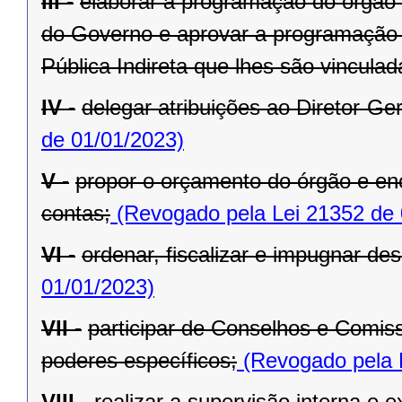
III -
elaborar a programação do órgão c
do Governo e aprovar a programação 
Pública Indireta que lhes são vinculad
IV -
delegar atribuições ao Diretor-Ger
de 01/01/2023)
V -
propor o orçamento do órgão e en
contas;
(Revogado pela Lei 21352 de 
VI -
ordenar, fiscalizar e impugnar de
01/01/2023)
VII -
participar de Conselhos e Comis
poderes específicos;
(Revogado pela 
VIII -
realizar a supervisão interna e 