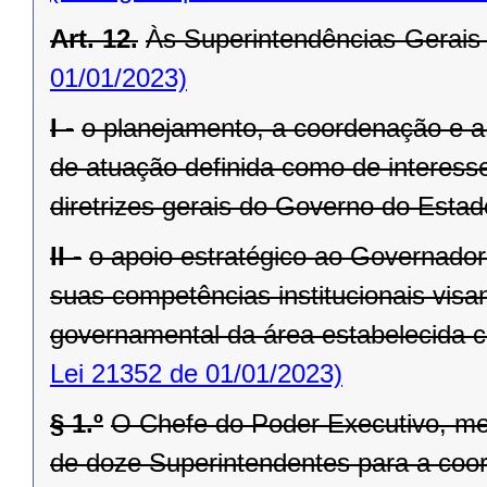
Art. 12.
Às Superintendências-Gerais
01/01/2023)
I -
o planejamento, a coordenação e a
de atuação definida como de interesse
diretrizes gerais do Governo do Estad
II -
o apoio estratégico ao Governado
suas competências institucionais vis
governamental da área estabelecida co
Lei 21352 de 01/01/2023)
§ 1.º
O Chefe do Poder Executivo, me
de doze Superintendentes para a coo