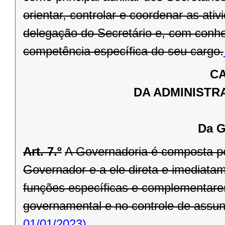
orientar, controlar e coordenar as ati
delegação do Secretário e, com conhe
competência específica do seu cargo.
CA
DA ADMINISTR
Da G
Art. 7.º
A Governadoria é composta pel
Governador e a ele direta e imediata
funções específicas e complementare
governamental e no controle de assunto
01/01/2023)