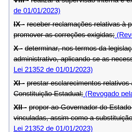
de 01/01/2023)
IX -
receber reclamações relativas à p
promover as correções exigidas;
(Revo
X -
determinar, nos termos da legislaç
administrativo, aplicando-se as necess
Lei 21352 de 01/01/2023)
XI -
prestar esclarecimentos relativos
Constituição Estadual;
(Revogado pela
XII -
propor ao Governador do Estado 
vinculadas, assim como a substituição
Lei 21352 de 01/01/2023)