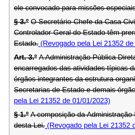
ele convocado para missões especiais
§ 3.º
O Secretário-Chefe da Casa Civi
Controlador-Geral do Estado têm prer
Estado.
(Revogado pela Lei 21352 de
Art. 3.º
A Administração Pública Dire
encarregados das atividades típicas d
órgãos integrantes da estrutura orga
Secretarias de Estado e demais órgãos 
pela Lei 21352 de 01/01/2023)
§ 1.º
A composição da Administração P
desta Lei.
(Revogado pela Lei 21352 