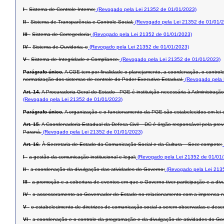
I -
Sistema de Controle Interno;
(Revogado pela Lei 21352 de 01/01/2023)
II -
Sistema de Transparência e Controle Social;
(Revogado pela Lei 21352 de 01/01/
III -
Sistema de Corregedoria;
(Revogado pela Lei 21352 de 01/01/2023)
IV -
Sistema de Ouvidoria; e
(Revogado pela Lei 21352 de 01/01/2023)
V -
Sistema de Integridade e Compliance.
(Revogado pela Lei 21352 de 01/01/2023)
Parágrafo único.
A CGE tem por finalidade o planejamento, a coordenação, o contro
normatização dos sistemas de controle do Poder Executivo Estadual.
(Revogado pela 
Art. 14.
A Procuradoria-Geral do Estado - PGE é instituição necessária à Administração
(Revogado pela Lei 21352 de 01/01/2023)
Parágrafo único.
A organização e o funcionamento da PGE são estabelecidos em lei e
Art. 15.
A Coordenadoria Estadual da Defesa Civil – DC é órgão responsável pela prev
Paraná.
(Revogado pela Lei 21352 de 01/01/2023)
Art. 16.
À Secretaria de Estado da Comunicação Social e da Cultura – Secc compete:
I -
a gestão da comunicação institucional e legal;
(Revogado pela Lei 21352 de 01/01
II -
a coordenação da divulgação das atividades do Governo;
(Revogado pela Lei 213
III -
a promoção e a cobertura de eventos em que o Governo tiver participação e a div
IV -
o assessoramento ao Governador do Estado no relacionamento com a imprensa nac
V -
o estabelecimento de diretrizes de comunicação social a serem observadas e dese
VI -
a coordenação e o controle da programação e da divulgação de atividades do Go