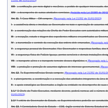
21352 de 01/01/2023)
XIII -
a certificação, por meio digital e mecânico, a pedido de qualquer interessado, d
XIV -
o desempenho de outras atividades correlatas.
(Incluído pela Lei 20385 de 30/1
Art. 11.
À Casa Militar – CM compete:
(Revogado pela Lei 21352 de 01/01/2023)
I -
a assistência direta e imediata ao Governador no trato e apreciação de assuntos mil
II -
a coordenação das relações da Chefia do Poder Executivo com autoridades militar
III -
a recepção, estudo e triagem dos expedientes militares encaminhados ao Governa
IV -
a transmissão e controle da execução das ordens dele emanadas;
(Revogado pela
V -
a segurança pessoal do Governador, Vice-Governador e respectivas famílias, dos 
VI -
a segurança física do Palácio Iguaçu, pontos sensíveis e demais instalações desi
VII -
o transporte aéreo e o transporte terrestre desses dignitários; e
(Revogado pela L
VIII -
a produção e proteção de assuntos sigilosos de interesse governamental.
(Revog
Art. 12.
Às Superintendências-Gerais compete:
(Revogado pela Lei 21352 de 01/01/2
I -
o planejamento, a coordenação e a execução das atividades integrantes da área de a
II -
o apoio estratégico ao Governador, a órgão ou entidade no desempenho de suas co
§ 1.º
O Chefe do Poder Executivo, mediante decreto, poderá nomear, até o número de
01/01/2023)
§ 2.º
A critério do Governador do Estado, os Superintendentes poderão ser constituí
Art. 13.
A Controladoria-Geral do Estado – CGE, órgão central do Sistema Estadual de 