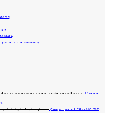
01/2023)
2023)
1/01/2023)
 pela Lei 21352 de 01/01/2023)
rada sua principal atividade, conforme disposto no Anexo II desta Lei.
(Revogado
23)
mpetências legais e funções regimentais;
(Revogado pela Lei 21352 de 01/01/2023)