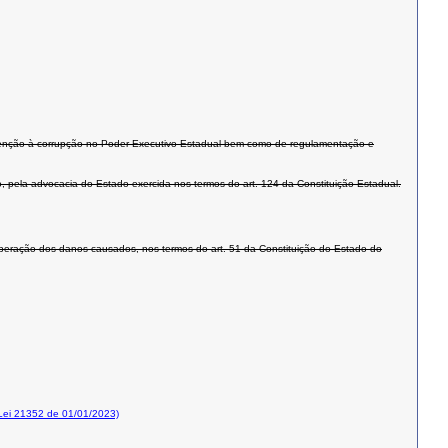
revenção à corrupção no Poder Executivo Estadual bem como de regulamentação e
vo, pela advocacia do Estado exercida nos termos do art. 124 da Constituição Estadual.
cuperação dos danos causados, nos termos do art. 51 da Constituição do Estado do
ei 21352 de 01/01/2023)