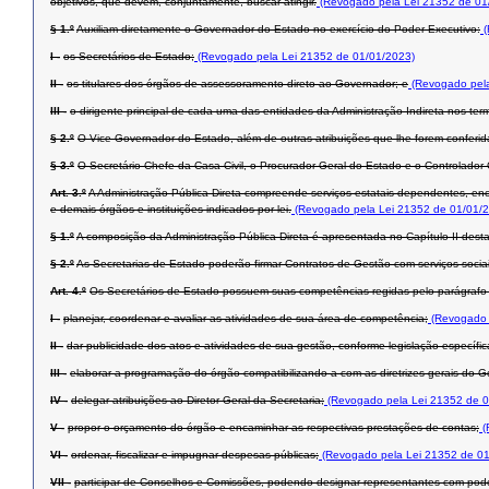
objetivos, que devem, conjuntamente, buscar atingir.
(Revogado pela Lei 21352 de 01
§ 1.º
Auxiliam diretamente o Governador do Estado no exercício do Poder Executivo:
(
I -
os Secretários de Estado;
(Revogado pela Lei 21352 de 01/01/2023)
II -
os titulares dos órgãos de assessoramento direto ao Governador; e
(Revogado pela
III -
o dirigente principal de cada uma das entidades da Administração Indireta nos term
§ 2.º
O Vice-Governador do Estado, além de outras atribuições que lhe forem conferid
§ 3.º
O Secretário-Chefe da Casa Civil, o Procurador-Geral do Estado e o Controlador
Art. 3.º
A Administração Pública Direta compreende serviços estatais dependentes, enc
e demais órgãos e instituições indicados por lei.
(Revogado pela Lei 21352 de 01/01/
§ 1.º
A composição da Administração Pública Direta é apresentada no Capítulo II desta
§ 2.º
As Secretarias de Estado poderão firmar Contratos de Gestão com serviços socia
Art. 4.º
Os Secretários de Estado possuem suas competências regidas pelo parágrafo ú
I -
planejar, coordenar e avaliar as atividades de sua área de competência;
(Revogado 
II -
dar publicidade dos atos e atividades de sua gestão, conforme legislação específic
III -
elaborar a programação do órgão compatibilizando-a com as diretrizes gerais do G
IV -
delegar atribuições ao Diretor-Geral da Secretaria;
(Revogado pela Lei 21352 de 0
V -
propor o orçamento do órgão e encaminhar as respectivas prestações de contas;
(
VI -
ordenar, fiscalizar e impugnar despesas públicas;
(Revogado pela Lei 21352 de 01
VII -
participar de Conselhos e Comissões, podendo designar representantes com pode