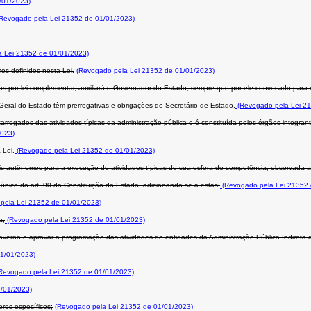
/01/2023)
Revogado pela Lei 21352 de 01/01/2023)
 Lei 21352 de 01/01/2023)
os definidos nesta Lei.
(Revogado pela Lei 21352 de 01/01/2023)
as por lei complementar, auxiliará o Governador do Estado, sempre que por ele convocado para 
-Geral do Estado têm prerrogativas e obrigações de Secretário de Estado.
(Revogado pela Lei 21
arregados das atividades típicas da administração pública e é constituída pelos órgãos integra
2023)
 Lei.
(Revogado pela Lei 21352 de 01/01/2023)
is autônomos para a execução de atividades típicas de sua esfera de competência, observada a 
nico do art. 90 da Constituição do Estado, adicionando-se a estas:
(Revogado pela Lei 21352 
pela Lei 21352 de 01/01/2023)
a;
(Revogado pela Lei 21352 de 01/01/2023)
overno e aprovar a programação das atividades de entidades da Administração Pública Indireta 
1/01/2023)
Revogado pela Lei 21352 de 01/01/2023)
/01/2023)
res específicos;
(Revogado pela Lei 21352 de 01/01/2023)