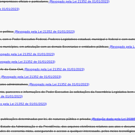
promissos oficiais e particulares;
(Revogado pela Lei 21352 de 01/01/2023)
e 01/01/2023)
 política;
(Revogado pela Lei 21352 de 01/01/2023)
ão, com o Poder Executivo Federal, Poderes Legislativos estadual, municipal e federal e com out
unicípios, em articulação com as demais Secretarias e entidades públicas;
(Revogado pela L
ogado pela Lei 21352 de 01/01/2023)
vogado pela Lei 21352 de 01/01/2023)
fe da Casa Civil;
(Revogado pela Lei 21352 de 01/01/2023)
;
(Revogado pela Lei 21352 de 01/01/2023)
tos administrativos;
(Revogado pela Lei 21352 de 01/01/2023)
o, pareceres e informações do Poder Executivo às solicitações da Assembleia Legislativa bem 
 de 01/01/2023)
 pela Lei 21352 de 01/01/2023)
 as publicações determinadas por lei, de natureza pública e privada;
(Redação dada pela Lei 20385
Estado da Administração e da Previdência, dos arquivos eletrônicos relativos aos atos e docu
ades de economia mista, assegurando o acesso a qualquer interessado, pelos meios tecnológico