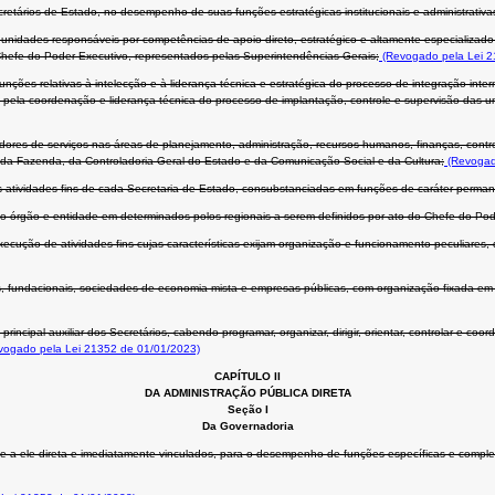
cretários de Estado, no desempenho de suas funções estratégicas institucionais e administrativa
 unidades responsáveis por competências de apoio direto, estratégico e altamente especializa
Chefe do Poder Executivo, representados pelas Superintendências-Gerais;
(Revogado pela Lei 2
unções relativas à intelecção e à liderança técnica e estratégica do processo de integração int
is pela coordenação e liderança técnica do processo de implantação, controle e supervisão das
ores de serviços nas áreas de planejamento, administração, recursos humanos, finanças, contro
 da Fazenda, da Controladoria-Geral do Estado e da Comunicação Social e da Cultura;
(Revogad
 atividades-fins de cada Secretaria de Estado, consubstanciadas em funções de caráter perman
do órgão e entidade em determinados polos regionais a serem definidos por ato do Chefe do Pod
ução de atividades-fins cujas características exijam organização e funcionamento peculiares, d
 fundacionais, sociedades de economia mista e empresas públicas, com organização fixada em le
ncipal auxiliar dos Secretários, cabendo programar, organizar, dirigir, orientar, controlar e coo
ogado pela Lei 21352 de 01/01/2023)
CAPÍTULO II
DA ADMINISTRAÇÃO PÚBLICA DIRETA
Seção I
Da Governadoria
 e a ele direta e imediatamente vinculados, para o desempenho de funções específicas e compl