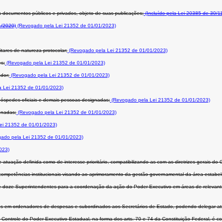
os documentos públicos e privados, objeto de suas publicações;
(Incluído pela Lei 20385 de 30/1
1/2020)
(Revogado pela Lei 21352 de 01/01/2023)
itares de natureza protocolar;
(Revogado pela Lei 21352 de 01/01/2023)
es;
(Revogado pela Lei 21352 de 01/01/2023)
dor;
(Revogado pela Lei 21352 de 01/01/2023)
 Lei 21352 de 01/01/2023)
hóspedes oficiais e demais pessoas designadas;
(Revogado pela Lei 21352 de 01/01/2023)
gnadas;
(Revogado pela Lei 21352 de 01/01/2023)
ei 21352 de 01/01/2023)
ado pela Lei 21352 de 01/01/2023)
023)
tuação definida como de interesse prioritário, compatibilizando-as com as diretrizes gerais do
mpetências institucionais visando ao aprimoramento da gestão governamental da área estabeleci
 doze Superintendentes para a coordenação da ação do Poder Executivo em áreas de relevante i
dos em ordenadores de despesas e subordinados aos Secretários de Estado, podendo delegar atr
Controle do Poder Executivo Estadual, na forma dos arts. 70 e 74 da Constituição Federal, é c