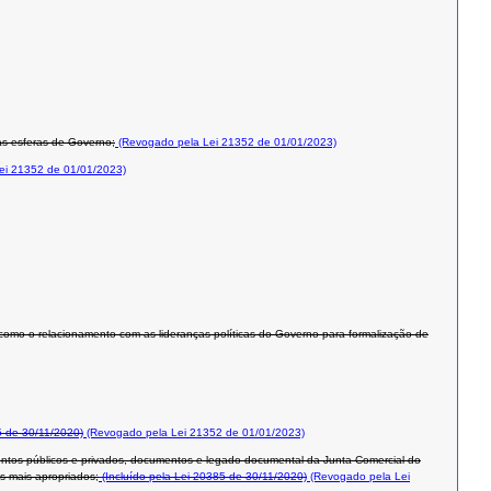
ras esferas de Governo;
(Revogado pela Lei 21352 de 01/01/2023)
ei 21352 de 01/01/2023)
como o relacionamento com as lideranças políticas do Governo para formalização de
 de 30/11/2020)
(Revogado pela Lei 21352 de 01/01/2023)
mentos públicos e privados, documentos e legado documental da Junta Comercial do
s mais apropriados;
(Incluído pela Lei 20385 de 30/11/2020)
(Revogado pela Lei