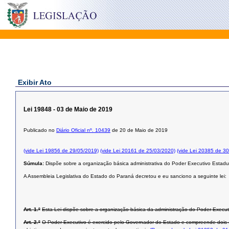
Exibir Ato
Lei 19848 - 03 de Maio de 2019
Publicado no
Diário Oficial nº. 10439
de 20 de Maio de 2019
(vide Lei 19856 de 29/05/2019)
(vide Lei 20161 de 25/03/2020)
(vide Lei 20385 de 3
Súmula:
Dispõe sobre a organização básica administrativa do Poder Executivo Estadua
A Assembleia Legislativa do Estado do Paraná decretou e eu sanciono a seguinte lei:
Art. 1.º
Esta Lei dispõe sobre a organização básica da administração do Poder Execut
Art. 2.º
O Poder Executivo é exercido pelo Governador do Estado e compreende dois co