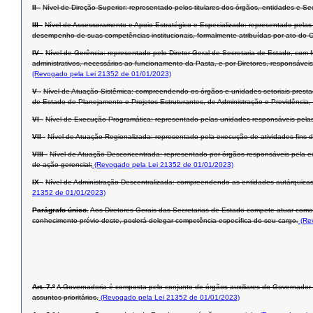
II -
Nível de Direção Superior: representado pelos titulares dos órgãos, entidades e Se
III -
Nível de Assessoramento e Apoio Estratégico e Especializado: representado pelas
desempenho de suas competências institucionais, formalmente atribuídas por ato do 
IV -
Nível de Gerência: representado pelo Diretor-Geral de Secretaria de Estado, com f
administrativos, necessários ao funcionamento da Pasta, e por Diretores, responsáve
(Revogado pela Lei 21352 de 01/01/2023)
V -
Nível de Atuação Sistêmica: compreendendo os órgãos e unidades setoriais prestad
de Estado de Planejamento e Projetos Estruturantes, de Administração e Previdência,
VI -
Nível de Execução Programática: representado pelas unidades responsáveis pelas
VII -
Nível de Atuação Regionalizada: representado pela execução de atividades-fins 
VIII -
Nível de Atuação Desconcentrada: representado por órgãos responsáveis pela exec
de ação gerencial;
(Revogado pela Lei 21352 de 01/01/2023)
IX -
Nível de Administração Descentralizada: compreendendo as entidades autárquicas,
21352 de 01/01/2023)
Parágrafo único.
Aos Diretores-Gerais das Secretarias de Estado compete atuar como pri
conhecimento prévio deste, poderá delegar competência específica do seu cargo.
(Rev
Art. 7.º
A Governadoria é composta pelo conjunto de órgãos auxiliares do Governador
assuntos prioritários.
(Revogado pela Lei 21352 de 01/01/2023)