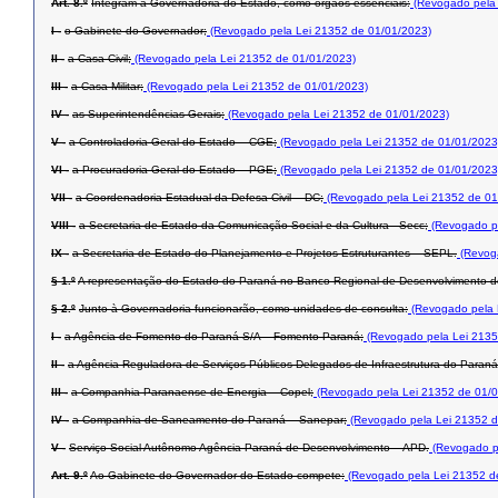
Art. 8.º
Integram a Governadoria do Estado, como órgãos essenciais:
(Revogado pela 
I -
o Gabinete do Governador;
(Revogado pela Lei 21352 de 01/01/2023)
II -
a Casa Civil;
(Revogado pela Lei 21352 de 01/01/2023)
III -
a Casa Militar;
(Revogado pela Lei 21352 de 01/01/2023)
IV -
as Superintendências-Gerais;
(Revogado pela Lei 21352 de 01/01/2023)
V -
a Controladoria-Geral do Estado – CGE;
(Revogado pela Lei 21352 de 01/01/2023
VI -
a Procuradoria-Geral do Estado – PGE;
(Revogado pela Lei 21352 de 01/01/2023
VII -
a Coordenadoria Estadual da Defesa Civil – DC;
(Revogado pela Lei 21352 de 01
VIII -
a Secretaria de Estado da Comunicação Social e da Cultura –Secc;
(Revogado pe
IX -
a Secretaria de Estado do Planejamento e Projetos Estruturantes – SEPL.
(Revoga
§ 1.º
A representação do Estado do Paraná no Banco Regional de Desenvolvimento d
§ 2.º
Junto à Governadoria funcionarão, como unidades de consulta:
(Revogado pela 
I -
a Agência de Fomento do Paraná S/A – Fomento Paraná;
(Revogado pela Lei 2135
II -
a Agência Reguladora de Serviços Públicos Delegados de Infraestrutura do Paraná
III -
a Companhia Paranaense de Energia – Copel;
(Revogado pela Lei 21352 de 01/0
IV -
a Companhia de Saneamento do Paraná – Sanepar;
(Revogado pela Lei 21352 d
V -
Serviço Social Autônomo Agência Paraná de Desenvolvimento – APD.
(Revogado p
Art. 9.º
Ao Gabinete do Governador do Estado compete:
(Revogado pela Lei 21352 d