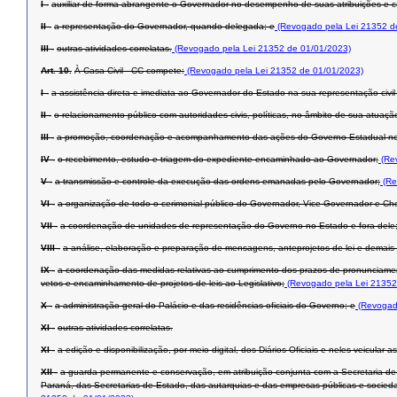
I -
auxiliar de forma abrangente o Governador no desempenho de suas atribuições e com
II -
a representação do Governador, quando delegada; e
(Revogado pela Lei 21352 d
III -
outras atividades correlatas.
(Revogado pela Lei 21352 de 01/01/2023)
Art. 10.
À Casa Civil - CC compete:
(Revogado pela Lei 21352 de 01/01/2023)
I -
a assistência direta e imediata ao Governador do Estado na sua representação civil e
II -
o relacionamento público com autoridades civis, políticas, no âmbito de sua atuaç
III -
a promoção, coordenação e acompanhamento das ações do Governo Estadual nos m
IV -
o recebimento, estudo e triagem do expediente encaminhado ao Governador;
(Rev
V -
a transmissão e controle da execução das ordens emanadas pelo Governador;
(Re
VI -
a organização de todo o cerimonial público do Governador, Vice-Governador e Che
VII -
a coordenação de unidades de representação do Governo no Estado e fora dele
VIII -
a análise, elaboração e preparação de mensagens, anteprojetos de lei e demais a
IX -
a coordenação das medidas relativas ao cumprimento dos prazos de pronunciament
vetos e encaminhamento de projetos de leis ao Legislativo;
(Revogado pela Lei 21352
X -
a administração geral do Palácio e das residências oficiais do Governo; e
(Revogado
XI -
outras atividades correlatas.
XI -
a edição e disponibilização, por meio digital, dos Diários Oficiais e neles veicular
XII -
a guarda permanente e conservação, em atribuição conjunta com a Secretaria de 
Paraná, das Secretarias de Estado, das autarquias e das empresas públicas e socied