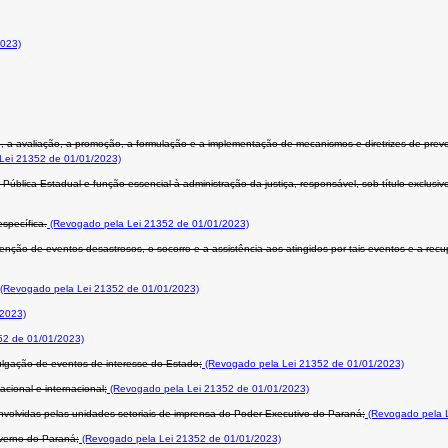
2023)
le, a avaliação, a promoção, a formulação e a implementação de mecanismos e diretrizes de p
Lei 21352 de 01/01/2023)
 Pública Estadual e função essencial à administração da justiça, responsável, sob título exclusi
specífica.
(Revogado pela Lei 21352 de 01/01/2023)
enção de eventos desastrosos, o socorro e a assistência aos atingidos por tais eventos e a re
(Revogado pela Lei 21352 de 01/01/2023)
/2023)
52 de 01/01/2023)
ulgação de eventos de interesse do Estado;
(Revogado pela Lei 21352 de 01/01/2023)
ional e internacional;
(Revogado pela Lei 21352 de 01/01/2023)
nvolvidas pelas unidades setoriais de imprensa do Poder Executivo do Paraná;
(Revogado pela L
verno do Paraná;
(Revogado pela Lei 21352 de 01/01/2023)