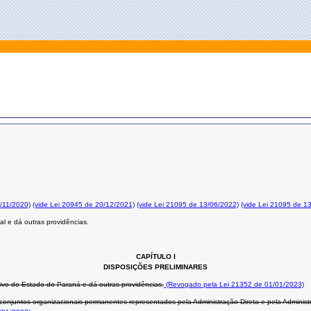
0/11/2020)
(vide Lei 20945 de 20/12/2021)
(vide Lei 21095 de 13/06/2022)
(vide Lei 21095 de 1
l e dá outras providências.
CAPÍTULO I
DISPOSIÇÕES PRELIMINARES
ivo do Estado do Paraná e dá outras providências.
(Revogado pela Lei 21352 de 01/01/2023)
njuntos organizacionais permanentes representados pela Administração Direta e pela Administra