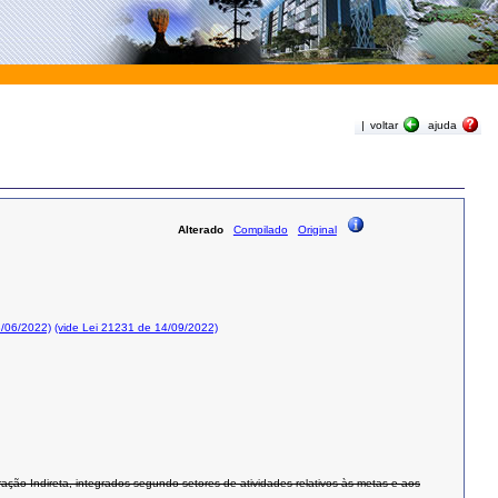
|
voltar
ajuda
Alterado
Compilado
Original
3/06/2022)
(vide Lei 21231 de 14/09/2022)
ção Indireta, integrados segundo setores de atividades relativos às metas e aos