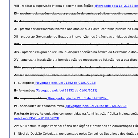
VIII -
realizar a supervisão interna e externa dos órgãos;
(Revogado pela Lei 21352 de
IX -
receber reclamações relativas à prestação de serviços públicos, decidir e promover
X -
determinar, nos termos da legislação, a instauração de sindicância e processo admin
XI -
prestar esclarecimentos relativos aos atos de sua Pasta, conforme previsto na Con
XII -
propor ao Governador do Estado a intervenção nos órgãos das entidades vinculada
XIII -
exercer outras atividades situadas na área de abrangência da respectiva Secret
XIV -
apreciar, em grau de recurso, quaisquer decisões no âmbito da Secretaria e das 
XV -
autorizar a instalação e a homologação de processos de licitação, ou a sua dispen
XVI -
propor, planejar, coordenar e sugerir a adoção de medidas de desburocratização 
Art. 5.º
A Administração Pública Indireta é constituída pelas seguintes espécies de ent
I -
autarquias;
(Revogado pela Lei 21352 de 01/01/2023)
II -
fundações;
(Revogado pela Lei 21352 de 01/01/2023)
III -
empresas públicas;
(Revogado pela Lei 21352 de 01/01/2023)
IV -
sociedades de economia mista.
(Revogado pela Lei 21352 de 01/01/2023)
Parágrafo único.
As entidades compreendidas na Administração Pública Indireta serão
pela Lei 21352 de 01/01/2023)
Art. 6.º
A estrutura organizacional básica dos órgãos e entidades da Administração Públi
I -
Nível de Decisão Colegiada: representado pelos Conselhos Superiores dos órgãos 