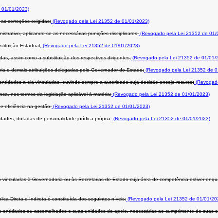
 01/01/2023)
 as correções exigidas;
(Revogado pela Lei 21352 de 01/01/2023)
istrativo, aplicando-se as necessárias punições disciplinares;
(Revogado pela Lei 21352 de 01/
stituição Estadual;
(Revogado pela Lei 21352 de 01/01/2023)
s, assim como a substituição dos respectivos dirigentes;
(Revogado pela Lei 21352 de 01/01/
aria e demais atribuições delegadas pelo Governador do Estado;
(Revogado pela Lei 21352 de 0
entidades a ela vinculadas, ouvindo sempre a autoridade cuja decisão enseje recurso;
(Revogado
sa, nos termos da legislação aplicável à matéria;
(Revogado pela Lei 21352 de 01/01/2023)
e eficiência na gestão.
(Revogado pela Lei 21352 de 01/01/2023)
idades, dotadas de personalidade jurídica própria:
(Revogado pela Lei 21352 de 01/01/2023)
 vinculadas à Governadoria ou às Secretarias de Estado cuja área de competência estiver enquad
ca Direta e Indireta é constituída dos seguintes níveis:
(Revogado pela Lei 21352 de 01/01/20
e entidades ou assemelhados e suas unidades de apoio, necessárias ao cumprimento de suas co