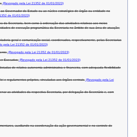
s;
(Revogado pela Lei 21352 de 01/01/2023)
do ao Governador do Estado ou ao núcleo estratégico de órgão ou entidade no
1352 de 01/01/2023)
erna da Secretaria, bem como à ordenação das atividades relativas aos meios
 unidades de execução programática da Secretaria no âmbito de sua área de atuação;
ladoria geral e comunicação social, coordenados, respectivamente, pelas Secretarias
o pela Lei 21352 de 01/01/2023)
ente;
(Revogado pela Lei 21352 de 01/01/2023)
er Executivo;
(Revogado pela Lei 21352 de 01/01/2023)
otadas de relativa autonomia administrativa e financeira, com adequada flexibilidade
i e regulamentos próprios, vinculadas aos órgãos centrais.
(Revogado pela Lei
rdenar as atividades da respectiva Secretaria, por delegação do Secretário e, com
ementares, auxiliando na coordenação da ação governamental e no controle de