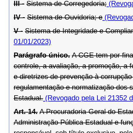
III -
Sistema de Corregedoria;
(Revoga
IV -
Sistema de Ouvidoria; e
(Revogad
V -
Sistema de Integridade e Complia
01/01/2023)
Parágrafo único.
A CGE tem por fina
controle, a avaliação, a promoção, 
e diretrizes de prevenção à corrupç
regulamentação e normatização dos s
Estadual.
(Revogado pela Lei 21352 d
Art. 14.
A Procuradoria-Geral do Estad
Administração Pública Estadual e funç
responsável, sob título exclusivo, pe