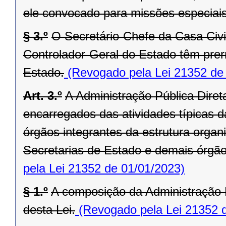
ele convocado para missões especiais
§ 3.º
O Secretário-Chefe da Casa Civi
Controlador-Geral do Estado têm prer
Estado.
(Revogado pela Lei 21352 de
Art. 3.º
A Administração Pública Dire
encarregados das atividades típicas d
órgãos integrantes da estrutura orga
Secretarias de Estado e demais órgãos 
pela Lei 21352 de 01/01/2023)
§ 1.º
A composição da Administração P
desta Lei.
(Revogado pela Lei 21352 