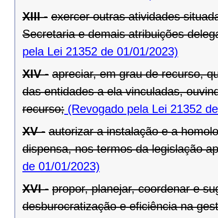
XIII -
exercer outras atividades situa
Secretaria e demais atribuições dele
pela Lei 21352 de 01/01/2023)
XIV -
apreciar, em grau de recurso, q
das entidades a ela vinculadas, ouvin
recurso;
(Revogado pela Lei 21352 de
XV -
autorizar a instalação e a homol
dispensa, nos termos da legislação apl
de 01/01/2023)
XVI -
propor, planejar, coordenar e s
desburocratização e eficiência na ges