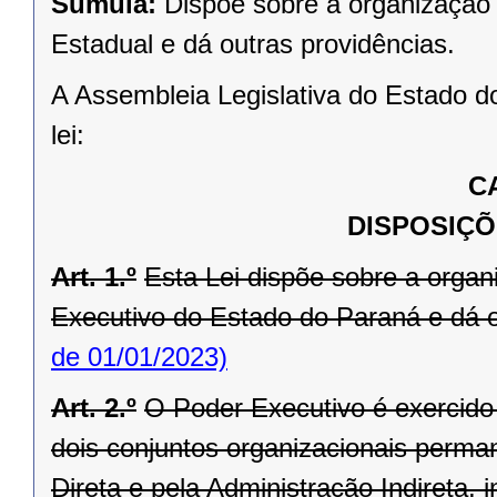
Súmula:
Dispõe sobre a organização 
Estadual e dá outras providências.
A Assembleia Legislativa do Estado d
lei:
C
DISPOSIÇÕ
Art. 1.º
Esta Lei dispõe sobre a orga
Executivo do Estado do Paraná e dá o
de 01/01/2023)
Art. 2.º
O Poder Executivo é exercid
dois conjuntos organizacionais perma
Direta e pela Administração Indireta,