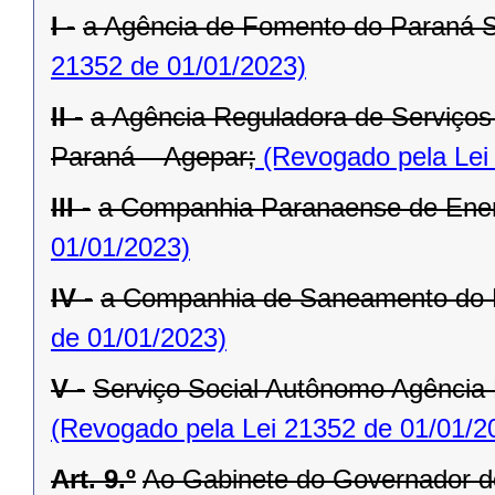
I -
a Agência de Fomento do Paraná 
21352 de 01/01/2023)
II -
a Agência Reguladora de Serviços 
Paraná – Agepar;
(Revogado pela Lei
III -
a Companhia Paranaense de Ener
01/01/2023)
IV -
a Companhia de Saneamento do 
de 01/01/2023)
V -
Serviço Social Autônomo Agência
(Revogado pela Lei 21352 de 01/01/2
Art. 9.º
Ao Gabinete do Governador d