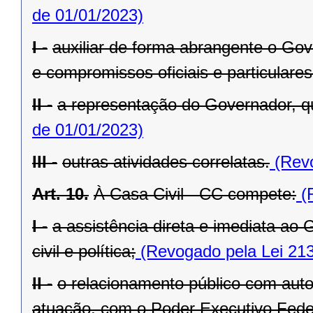
de 01/01/2023)
I -
auxiliar de forma abrangente o Go
e compromissos oficiais e particulares
II -
a representação do Governador, q
de 01/01/2023)
III -
outras atividades correlatas.
(Revo
Art. 10.
À Casa Civil - CC compete:
(R
I -
a assistência direta e imediata a
civil e política;
(Revogado pela Lei 213
II -
o relacionamento público com autor
atuação, com o Poder Executivo Feder