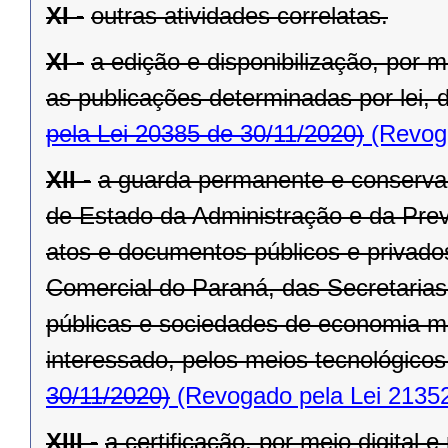
XI -
outras atividades correlatas.
XI -
a edição e disponibilização, por me
as publicações determinadas por lei, d
pela Lei 20385 de 30/11/2020)
(Revoga
XII -
a guarda permanente e conservaç
de Estado da Administração e da Previ
atos e documentos públicos e privad
Comercial do Paraná, das Secretaria
públicas e sociedades de economia m
interessado, pelos meios tecnológicos
30/11/2020)
(Revogado pela Lei 21352
XIII -
a certificação, por meio digital