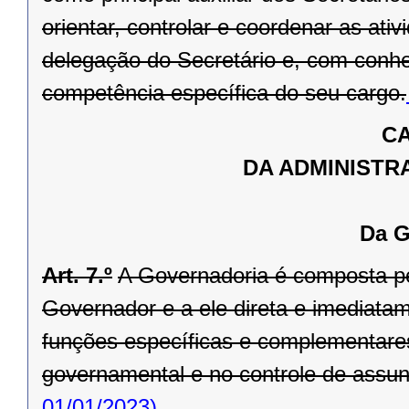
orientar, controlar e coordenar as ati
delegação do Secretário e, com conhe
competência específica do seu cargo.
CA
DA ADMINISTR
Da G
Art. 7.º
A Governadoria é composta pel
Governador e a ele direta e imediata
funções específicas e complementare
governamental e no controle de assunto
01/01/2023)