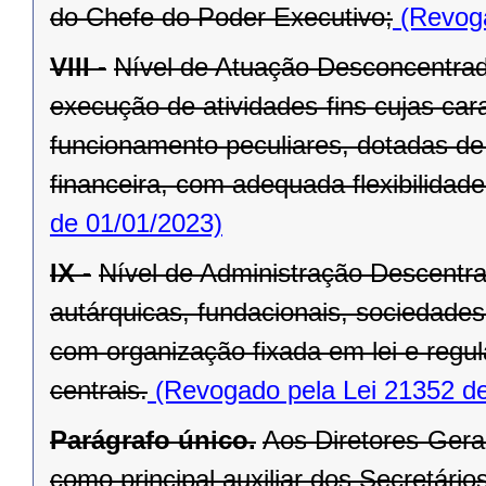
do Chefe do Poder Executivo;
(Revoga
VIII -
Nível de Atuação Desconcentrad
execução de atividades-fins cujas car
funcionamento peculiares, dotadas de 
financeira, com adequada flexibilidade
de 01/01/2023)
IX -
Nível de Administração Descentr
autárquicas, fundacionais, sociedade
com organização fixada em lei e regu
centrais.
(Revogado pela Lei 21352 de
Parágrafo único.
Aos Diretores-Gera
como principal auxiliar dos Secretários