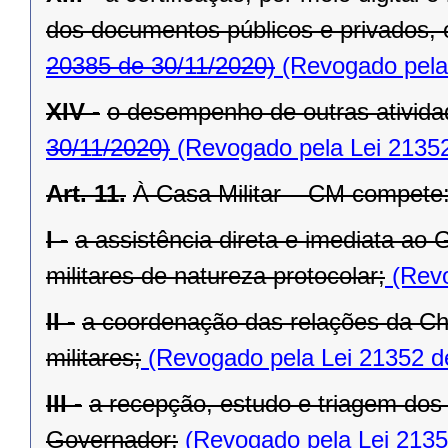
dos documentos públicos e privados, 
20385 de 30/11/2020)
(Revogado pela 
XIV -
o desempenho de outras atividad
30/11/2020)
(Revogado pela Lei 21352
Art. 11.
À Casa Militar – CM compete
I -
a assistência direta e imediata ao
militares de natureza protocolar;
(Revo
II -
a coordenação das relações da Ch
militares;
(Revogado pela Lei 21352 d
III -
a recepção, estudo e triagem dos
Governador;
(Revogado pela Lei 2135