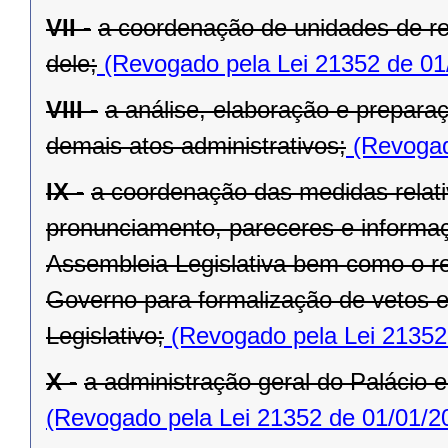
VII -
a coordenação de unidades de r
dele;
(Revogado pela Lei 21352 de 01
VIII -
a análise, elaboração e prepara
demais atos administrativos;
(Revogad
IX -
a coordenação das medidas relat
pronunciamento, pareceres e informaç
Assembleia Legislativa bem como o re
Governo para formalização de vetos e
Legislativo;
(Revogado pela Lei 21352
X -
a administração geral do Palácio e
(Revogado pela Lei 21352 de 01/01/2