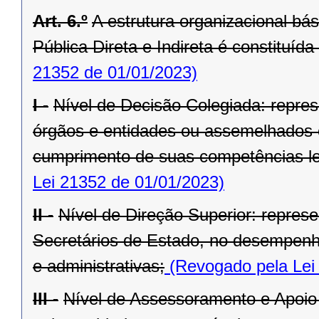
Art. 6.º
A estrutura organizacional bá
Pública Direta e Indireta é constituída
21352 de 01/01/2023)
I -
Nível de Decisão Colegiada: repre
órgãos e entidades ou assemelhados 
cumprimento de suas competências le
Lei 21352 de 01/01/2023)
II -
Nível de Direção Superior: represe
Secretários de Estado, no desempenho
e administrativas;
(Revogado pela Lei
III -
Nível de Assessoramento e Apoio 