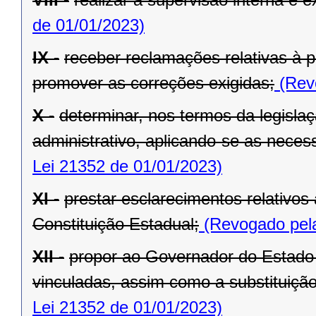
de 01/01/2023)
IX -
receber reclamações relativas à p
promover as correções exigidas;
(Revo
X -
determinar, nos termos da legislaç
administrativo, aplicando-se as necess
Lei 21352 de 01/01/2023)
XI -
prestar esclarecimentos relativos
Constituição Estadual;
(Revogado pela
XII -
propor ao Governador do Estado 
vinculadas, assim como a substituição
Lei 21352 de 01/01/2023)