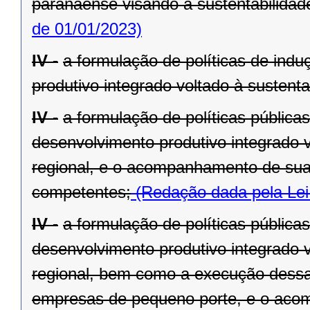
paranaense visando à sustentabilidade 
de 01/01/2023)
IV -
a formulação de políticas de ind
produtivo integrado voltado à sustenta
IV -
a formulação de políticas pública
desenvolvimento produtivo integrado v
regional, e o acompanhamento de sua
competentes;
(Redação dada pela Lei
IV -
a formulação de políticas pública
desenvolvimento produtivo integrado v
regional, bem como a execução dessa
empresas de pequeno porte, e o aco