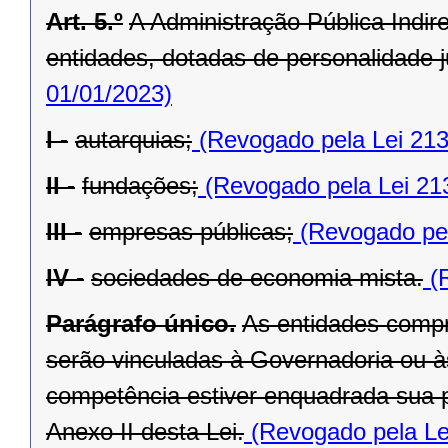
Art. 5.º
A Administração Pública Indir
entidades, dotadas de personalidade ju
01/01/2023)
I -
autarquias;
(Revogado pela Lei 213
II -
fundações;
(Revogado pela Lei 21
III -
empresas públicas;
(Revogado pel
IV -
sociedades de economia mista.
(R
Parágrafo único.
As entidades compr
serão vinculadas à Governadoria ou à
competência estiver enquadrada sua pr
Anexo II desta Lei.
(Revogado pela Le