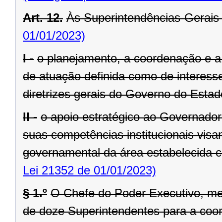
Art. 12.
Às Superintendências-Gerais
01/01/2023)
I -
o planejamento, a coordenação e a
de atuação definida como de interesse
diretrizes gerais do Governo do Estad
II -
o apoio estratégico ao Governado
suas competências institucionais vis
governamental da área estabelecida co
Lei 21352 de 01/01/2023)
§ 1.º
O Chefe do Poder Executivo, me
de doze Superintendentes para a coo