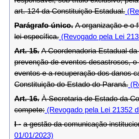
art. 124 da Constituição Estadual.
(Re
Parágrafo único.
A organização e o
lei específica.
(Revogado pela Lei 213
Art. 15.
A Coordenadoria Estadual da 
prevenção de eventos desastrosos, o s
eventos e a recuperação dos danos ca
Constituição do Estado do Paraná.
(Re
Art. 16.
À Secretaria de Estado da Co
compete:
(Revogado pela Lei 21352 d
I -
a gestão da comunicação institucion
01/01/2023)