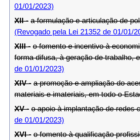
01/01/2023)
XII -
a formulação e articulação de pol
(Revogado pela Lei 21352 de 01/01/2
XIII -
o fomento e incentivo à economia
forma difusa, à geração de trabalho,
de 01/01/2023)
XIV -
a promoção e ampliação do aces
materiais e imateriais, em todo o Esta
XV -
o apoio à implantação de redes c
de 01/01/2023)
XVI -
o fomento à qualificação profiss