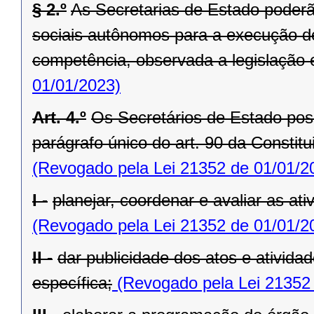
§ 2.º
As Secretarias de Estado poderã
sociais autônomos para a execução de
competência, observada a legislação 
01/01/2023)
Art. 4.º
Os Secretários de Estado po
parágrafo único do art. 90 da Constit
(Revogado pela Lei 21352 de 01/01/2
I -
planejar, coordenar e avaliar as at
(Revogado pela Lei 21352 de 01/01/2
II -
dar publicidade dos atos e ativida
específica;
(Revogado pela Lei 21352 