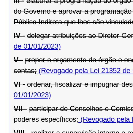
III -
elaborar a programação do órgão c
do Governo e aprovar a programação 
Pública Indireta que lhes são vinculad
IV -
delegar atribuições ao Diretor-Ger
de 01/01/2023)
V -
propor o orçamento do órgão e en
contas;
(Revogado pela Lei 21352 de 
VI -
ordenar, fiscalizar e impugnar de
01/01/2023)
VII -
participar de Conselhos e Comis
poderes específicos;
(Revogado pela 
VIII -
realizar a supervisão interna e 