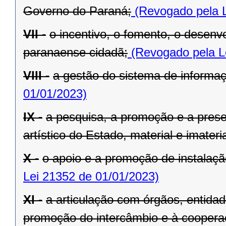
Governo do Paraná;
(Revogado pela L
VII -
o incentivo, o fomento, o desenv
paranaense cidadã;
(Revogado pela L
VIII -
a gestão do sistema de informaçã
01/01/2023)
IX -
a pesquisa, a promoção e a preser
artístico do Estado, material e imateria
X -
o apoio e a promoção de instalaçã
Lei 21352 de 01/01/2023)
XI -
a articulação com órgãos, entida
promoção do intercâmbio e à cooperaç