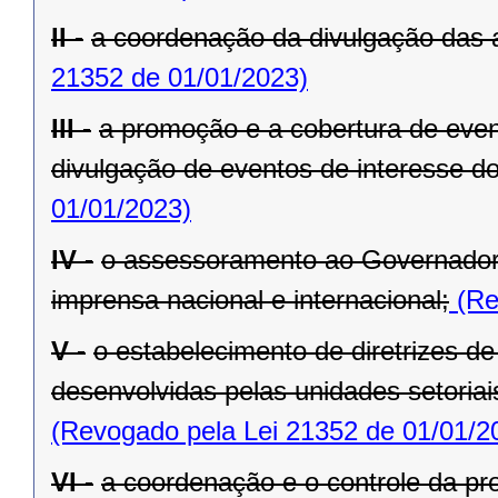
II -
a coordenação da divulgação das 
21352 de 01/01/2023)
III -
a promoção e a cobertura de even
divulgação de eventos de interesse d
01/01/2023)
IV -
o assessoramento ao Governador
imprensa nacional e internacional;
(Re
V -
o estabelecimento de diretrizes d
desenvolvidas pelas unidades setoria
(Revogado pela Lei 21352 de 01/01/2
VI -
a coordenação e o controle da pr