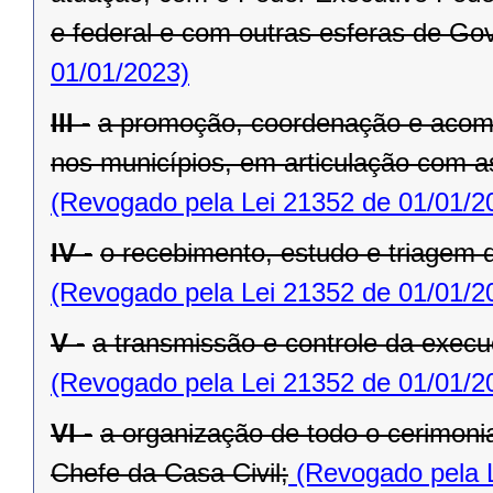
e federal e com outras esferas de Go
01/01/2023)
III -
a promoção, coordenação e acom
nos municípios, em articulação com a
(Revogado pela Lei 21352 de 01/01/2
IV -
o recebimento, estudo e triagem
(Revogado pela Lei 21352 de 01/01/2
V -
a transmissão e controle da exe
(Revogado pela Lei 21352 de 01/01/2
VI -
a organização de todo o cerimoni
Chefe da Casa Civil;
(Revogado pela L