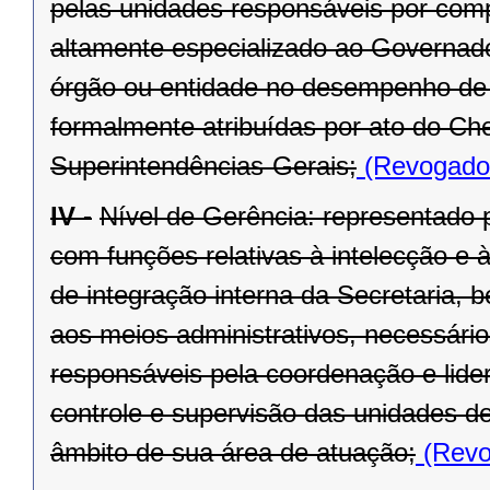
pelas unidades responsáveis por compe
altamente especializado ao Governado
órgão ou entidade no desempenho de s
formalmente atribuídas por ato do Ch
Superintendências-Gerais;
(Revogado 
IV -
Nível de Gerência: representado p
com funções relativas à intelecção e à
de integração interna da Secretaria, 
aos meios administrativos, necessário
responsáveis pela coordenação e lide
controle e supervisão das unidades d
âmbito de sua área de atuação;
(Revo