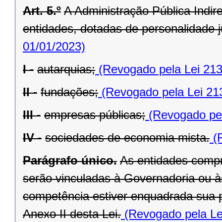
Art. 5.º
A Administração Pública Indir
entidades, dotadas de personalidade ju
01/01/2023)
I -
autarquias;
(Revogado pela Lei 213
II -
fundações;
(Revogado pela Lei 21
III -
empresas públicas;
(Revogado pel
IV -
sociedades de economia mista.
(R
Parágrafo único.
As entidades compr
serão vinculadas à Governadoria ou à
competência estiver enquadrada sua pr
Anexo II desta Lei.
(Revogado pela Le