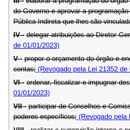
III -
elaborar a programação do órgão c
do Governo e aprovar a programação 
Pública Indireta que lhes são vinculad
IV -
delegar atribuições ao Diretor-Ger
de 01/01/2023)
V -
propor o orçamento do órgão e en
contas;
(Revogado pela Lei 21352 de 
VI -
ordenar, fiscalizar e impugnar de
01/01/2023)
VII -
participar de Conselhos e Comis
poderes específicos;
(Revogado pela 
VIII -
realizar a supervisão interna e 