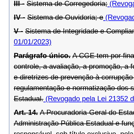
III -
Sistema de Corregedoria;
(Revoga
IV -
Sistema de Ouvidoria; e
(Revogad
V -
Sistema de Integridade e Complia
01/01/2023)
Parágrafo único.
A CGE tem por fina
controle, a avaliação, a promoção, 
e diretrizes de prevenção à corrupç
regulamentação e normatização dos s
Estadual.
(Revogado pela Lei 21352 d
Art. 14.
A Procuradoria-Geral do Estad
Administração Pública Estadual e funç
responsável, sob título exclusivo, pe