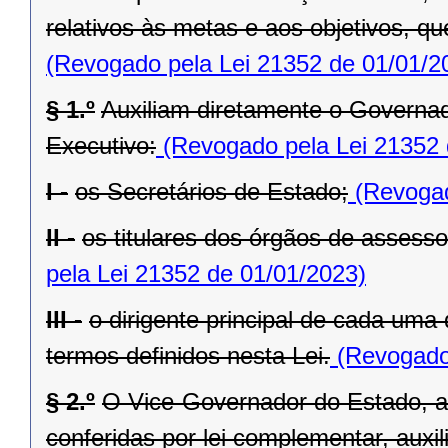
relativos às metas e aos objetivos, q
(Revogado pela Lei 21352 de 01/01/2
§ 1.º
Auxiliam diretamente o Governad
Executivo:
(Revogado pela Lei 21352 
I -
os Secretários de Estado;
(Revogad
II -
os titulares dos órgãos de assess
pela Lei 21352 de 01/01/2023)
III -
o dirigente principal de cada uma
termos definidos nesta Lei.
(Revogado 
§ 2.º
O Vice-Governador do Estado, al
conferidas por lei complementar, aux