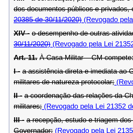
dos documentos públicos e privados, 
20385 de 30/11/2020)
(Revogado pela 
XIV -
o desempenho de outras atividad
30/11/2020)
(Revogado pela Lei 21352
Art. 11.
À Casa Militar – CM compete
I -
a assistência direta e imediata ao
militares de natureza protocolar;
(Revo
II -
a coordenação das relações da Ch
militares;
(Revogado pela Lei 21352 d
III -
a recepção, estudo e triagem dos
Governador;
(Revogado pela Lei 2135