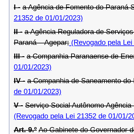
I -
a Agência de Fomento do Paraná 
21352 de 01/01/2023)
II -
a Agência Reguladora de Serviços 
Paraná – Agepar;
(Revogado pela Lei
III -
a Companhia Paranaense de Ener
01/01/2023)
IV -
a Companhia de Saneamento do 
de 01/01/2023)
V -
Serviço Social Autônomo Agência
(Revogado pela Lei 21352 de 01/01/2
Art. 9.º
Ao Gabinete do Governador d