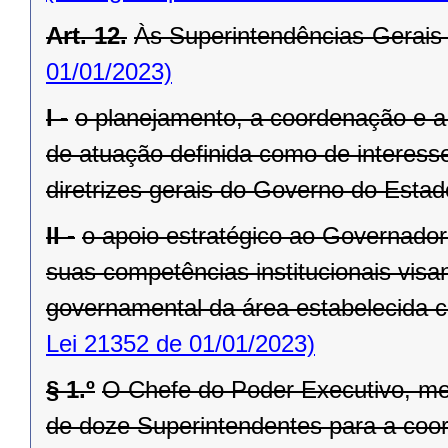
Art. 12.
Às Superintendências-Gerais
01/01/2023)
I -
o planejamento, a coordenação e a
de atuação definida como de interesse
diretrizes gerais do Governo do Estad
II -
o apoio estratégico ao Governado
suas competências institucionais vis
governamental da área estabelecida co
Lei 21352 de 01/01/2023)
§ 1.º
O Chefe do Poder Executivo, me
de doze Superintendentes para a coo