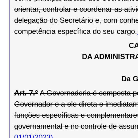
orientar, controlar e coordenar as ati
delegação do Secretário e, com conhe
competência específica do seu cargo.
CA
DA ADMINISTR
Da G
Art. 7.º
A Governadoria é composta pel
Governador e a ele direta e imediata
funções específicas e complementare
governamental e no controle de assunto
01/01/2023)