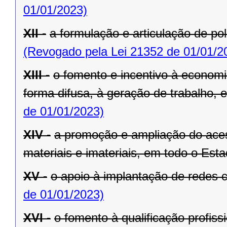
01/01/2023)
XII -
a formulação e articulação de pol
(Revogado pela Lei 21352 de 01/01/2
XIII -
o fomento e incentivo à economia
forma difusa, à geração de trabalho,
de 01/01/2023)
XIV -
a promoção e ampliação do aces
materiais e imateriais, em todo o Esta
XV -
o apoio à implantação de redes c
de 01/01/2023)
XVI -
o fomento à qualificação profiss