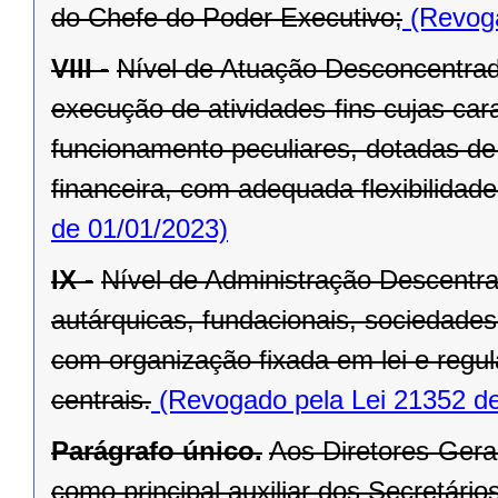
do Chefe do Poder Executivo;
(Revoga
VIII -
Nível de Atuação Desconcentrad
execução de atividades-fins cujas car
funcionamento peculiares, dotadas de 
financeira, com adequada flexibilidade
de 01/01/2023)
IX -
Nível de Administração Descentr
autárquicas, fundacionais, sociedade
com organização fixada em lei e regu
centrais.
(Revogado pela Lei 21352 de
Parágrafo único.
Aos Diretores-Gera
como principal auxiliar dos Secretários