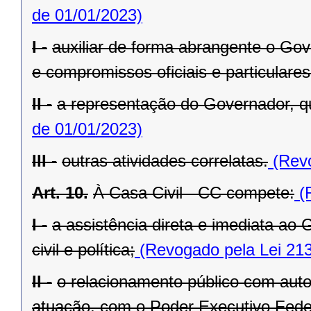
de 01/01/2023)
I -
auxiliar de forma abrangente o Go
e compromissos oficiais e particulares
II -
a representação do Governador, q
de 01/01/2023)
III -
outras atividades correlatas.
(Revo
Art. 10.
À Casa Civil - CC compete:
(R
I -
a assistência direta e imediata a
civil e política;
(Revogado pela Lei 213
II -
o relacionamento público com autor
atuação, com o Poder Executivo Feder