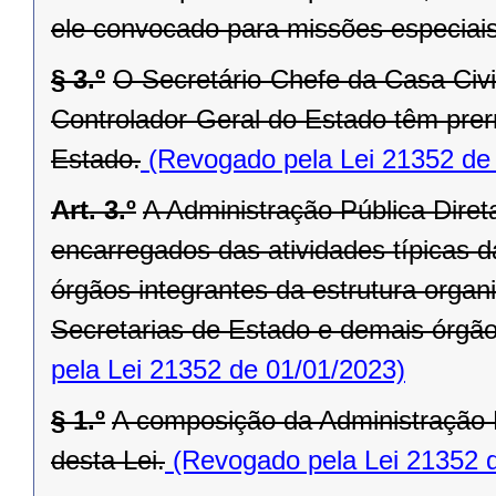
ele convocado para missões especiais
§ 3.º
O Secretário-Chefe da Casa Civi
Controlador-Geral do Estado têm prer
Estado.
(Revogado pela Lei 21352 de
Art. 3.º
A Administração Pública Dire
encarregados das atividades típicas d
órgãos integrantes da estrutura orga
Secretarias de Estado e demais órgãos 
pela Lei 21352 de 01/01/2023)
§ 1.º
A composição da Administração P
desta Lei.
(Revogado pela Lei 21352 