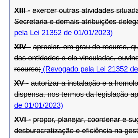
XIII -
exercer outras atividades situa
Secretaria e demais atribuições dele
pela Lei 21352 de 01/01/2023)
XIV -
apreciar, em grau de recurso, q
das entidades a ela vinculadas, ouvin
recurso;
(Revogado pela Lei 21352 de
XV -
autorizar a instalação e a homol
dispensa, nos termos da legislação apl
de 01/01/2023)
XVI -
propor, planejar, coordenar e s
desburocratização e eficiência na ges