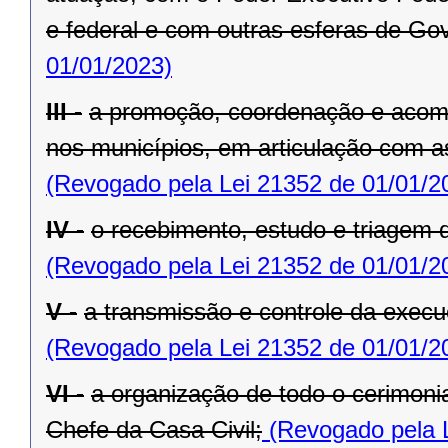
e federal e com outras esferas de Go
01/01/2023)
III -
a promoção, coordenação e acom
nos municípios, em articulação com a
(Revogado pela Lei 21352 de 01/01/2
IV -
o recebimento, estudo e triagem
(Revogado pela Lei 21352 de 01/01/2
V -
a transmissão e controle da exe
(Revogado pela Lei 21352 de 01/01/2
VI -
a organização de todo o cerimoni
Chefe da Casa Civil;
(Revogado pela L