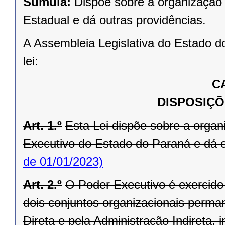
Súmula:
Dispõe sobre a organização 
Estadual e dá outras providências.
A Assembleia Legislativa do Estado d
lei:
C
DISPOSIÇÕ
Art. 1.º
Esta Lei dispõe sobre a orga
Executivo do Estado do Paraná e dá o
de 01/01/2023)
Art. 2.º
O Poder Executivo é exercid
dois conjuntos organizacionais perma
Direta e pela Administração Indireta,