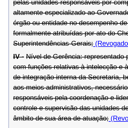
pelas unidades responsáveis por compe
altamente especializado ao Governado
órgão ou entidade no desempenho de s
formalmente atribuídas por ato do Ch
Superintendências-Gerais;
(Revogado 
IV -
Nível de Gerência: representado p
com funções relativas à intelecção e à
de integração interna da Secretaria, 
aos meios administrativos, necessário
responsáveis pela coordenação e lide
controle e supervisão das unidades d
âmbito de sua área de atuação;
(Revo