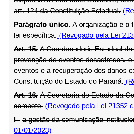
art. 124 da Constituição Estadual.
(Re
Parágrafo único.
A organização e o
lei específica.
(Revogado pela Lei 213
Art. 15.
A Coordenadoria Estadual da 
prevenção de eventos desastrosos, o s
eventos e a recuperação dos danos ca
Constituição do Estado do Paraná.
(Re
Art. 16.
À Secretaria de Estado da Co
compete:
(Revogado pela Lei 21352 d
I -
a gestão da comunicação institucion
01/01/2023)