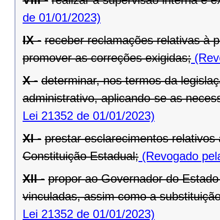
de 01/01/2023)
IX -
receber reclamações relativas à p
promover as correções exigidas;
(Revo
X -
determinar, nos termos da legislaç
administrativo, aplicando-se as necess
Lei 21352 de 01/01/2023)
XI -
prestar esclarecimentos relativos
Constituição Estadual;
(Revogado pela
XII -
propor ao Governador do Estado 
vinculadas, assim como a substituição
Lei 21352 de 01/01/2023)