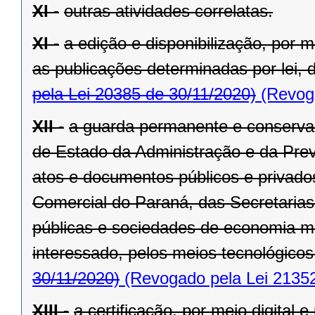
XI -
outras atividades correlatas.
XI -
a edição e disponibilização, por me
as publicações determinadas por lei, d
pela Lei 20385 de 30/11/2020)
(Revoga
XII -
a guarda permanente e conservaç
de Estado da Administração e da Previ
atos e documentos públicos e privad
Comercial do Paraná, das Secretaria
públicas e sociedades de economia m
interessado, pelos meios tecnológicos
30/11/2020)
(Revogado pela Lei 21352
XIII -
a certificação, por meio digital