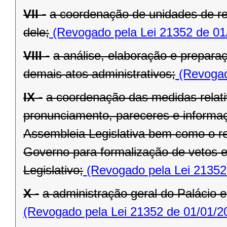
VII -
a coordenação de unidades de r
dele;
(Revogado pela Lei 21352 de 01
VIII -
a análise, elaboração e prepara
demais atos administrativos;
(Revogad
IX -
a coordenação das medidas relat
pronunciamento, pareceres e informaç
Assembleia Legislativa bem como o re
Governo para formalização de vetos e
Legislativo;
(Revogado pela Lei 21352
X -
a administração geral do Palácio e
(Revogado pela Lei 21352 de 01/01/2