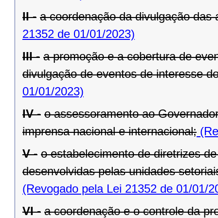
II -
a coordenação da divulgação das 
21352 de 01/01/2023)
III -
a promoção e a cobertura de even
divulgação de eventos de interesse d
01/01/2023)
IV -
o assessoramento ao Governador
imprensa nacional e internacional;
(Re
V -
o estabelecimento de diretrizes d
desenvolvidas pelas unidades setoria
(Revogado pela Lei 21352 de 01/01/2
VI -
a coordenação e o controle da pr