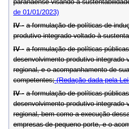
paranaense visando à sustentabilidade 
de 01/01/2023)
IV -
a formulação de políticas de ind
produtivo integrado voltado à sustenta
IV -
a formulação de políticas pública
desenvolvimento produtivo integrado v
regional, e o acompanhamento de sua
competentes;
(Redação dada pela Lei
IV -
a formulação de políticas pública
desenvolvimento produtivo integrado v
regional, bem como a execução dessa
empresas de pequeno porte, e o aco