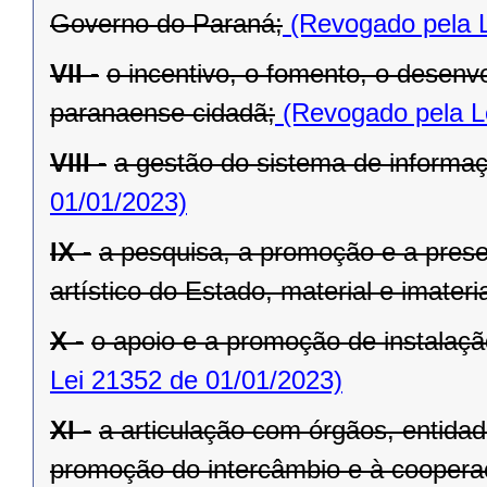
Governo do Paraná;
(Revogado pela L
VII -
o incentivo, o fomento, o desenv
paranaense cidadã;
(Revogado pela L
VIII -
a gestão do sistema de informaçã
01/01/2023)
IX -
a pesquisa, a promoção e a preser
artístico do Estado, material e imateria
X -
o apoio e a promoção de instalaçã
Lei 21352 de 01/01/2023)
XI -
a articulação com órgãos, entida
promoção do intercâmbio e à cooperaç