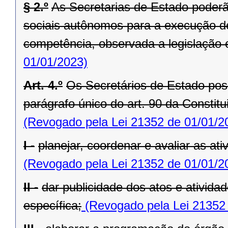
§ 2.º
As Secretarias de Estado poderã
sociais autônomos para a execução de
competência, observada a legislação 
01/01/2023)
Art. 4.º
Os Secretários de Estado po
parágrafo único do art. 90 da Constit
(Revogado pela Lei 21352 de 01/01/2
I -
planejar, coordenar e avaliar as at
(Revogado pela Lei 21352 de 01/01/2
II -
dar publicidade dos atos e ativida
específica;
(Revogado pela Lei 21352 