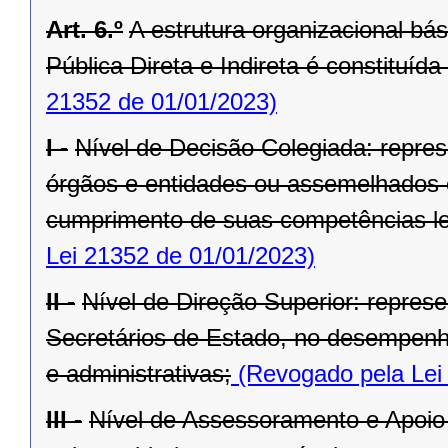
Art. 6.º
A estrutura organizacional bá
Pública Direta e Indireta é constituída
21352 de 01/01/2023)
I -
Nível de Decisão Colegiada: repre
órgãos e entidades ou assemelhados 
cumprimento de suas competências le
Lei 21352 de 01/01/2023)
II -
Nível de Direção Superior: represe
Secretários de Estado, no desempenho
e administrativas;
(Revogado pela Lei
III -
Nível de Assessoramento e Apoio 