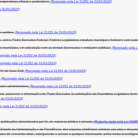
promissos oficiais e particulares;
(Revogado pela Lei 21352 de 01/01/2023)
e 01/01/2023)
 política;
(Revogado pela Lei 21352 de 01/01/2023)
ão, com o Poder Executivo Federal, Poderes Legislativos estadual, municipal e federal e com out
unicípios, em articulação com as demais Secretarias e entidades públicas;
(Revogado pela L
ogado pela Lei 21352 de 01/01/2023)
vogado pela Lei 21352 de 01/01/2023)
fe da Casa Civil;
(Revogado pela Lei 21352 de 01/01/2023)
;
(Revogado pela Lei 21352 de 01/01/2023)
tos administrativos;
(Revogado pela Lei 21352 de 01/01/2023)
o, pareceres e informações do Poder Executivo às solicitações da Assembleia Legislativa bem 
 de 01/01/2023)
 pela Lei 21352 de 01/01/2023)
 as publicações determinadas por lei, de natureza pública e privada;
(Redação dada pela Lei 20385
Estado da Administração e da Previdência, dos arquivos eletrônicos relativos aos atos e docu
ades de economia mista, assegurando o acesso a qualquer interessado, pelos meios tecnológico