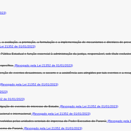
2023)
le, a avaliação, a promoção, a formulação e a implementação de mecanismos e diretrizes de p
Lei 21352 de 01/01/2023)
 Pública Estadual e função essencial à administração da justiça, responsável, sob título exclusi
specífica.
(Revogado pela Lei 21352 de 01/01/2023)
enção de eventos desastrosos, o socorro e a assistência aos atingidos por tais eventos e a re
(Revogado pela Lei 21352 de 01/01/2023)
/2023)
52 de 01/01/2023)
ulgação de eventos de interesse do Estado;
(Revogado pela Lei 21352 de 01/01/2023)
ional e internacional;
(Revogado pela Lei 21352 de 01/01/2023)
nvolvidas pelas unidades setoriais de imprensa do Poder Executivo do Paraná;
(Revogado pela L
verno do Paraná;
(Revogado pela Lei 21352 de 01/01/2023)