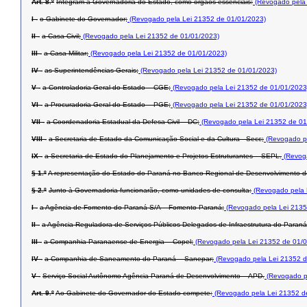
Art. 8.º
Integram a Governadoria do Estado, como órgãos essenciais:
(Revogado pela 
I -
o Gabinete do Governador;
(Revogado pela Lei 21352 de 01/01/2023)
II -
a Casa Civil;
(Revogado pela Lei 21352 de 01/01/2023)
III -
a Casa Militar;
(Revogado pela Lei 21352 de 01/01/2023)
IV -
as Superintendências-Gerais;
(Revogado pela Lei 21352 de 01/01/2023)
V -
a Controladoria-Geral do Estado – CGE;
(Revogado pela Lei 21352 de 01/01/2023
VI -
a Procuradoria-Geral do Estado – PGE;
(Revogado pela Lei 21352 de 01/01/2023
VII -
a Coordenadoria Estadual da Defesa Civil – DC;
(Revogado pela Lei 21352 de 01
VIII -
a Secretaria de Estado da Comunicação Social e da Cultura –Secc;
(Revogado pe
IX -
a Secretaria de Estado do Planejamento e Projetos Estruturantes – SEPL.
(Revoga
§ 1.º
A representação do Estado do Paraná no Banco Regional de Desenvolvimento d
§ 2.º
Junto à Governadoria funcionarão, como unidades de consulta:
(Revogado pela 
I -
a Agência de Fomento do Paraná S/A – Fomento Paraná;
(Revogado pela Lei 2135
II -
a Agência Reguladora de Serviços Públicos Delegados de Infraestrutura do Paraná
III -
a Companhia Paranaense de Energia – Copel;
(Revogado pela Lei 21352 de 01/0
IV -
a Companhia de Saneamento do Paraná – Sanepar;
(Revogado pela Lei 21352 d
V -
Serviço Social Autônomo Agência Paraná de Desenvolvimento – APD.
(Revogado p
Art. 9.º
Ao Gabinete do Governador do Estado compete:
(Revogado pela Lei 21352 d