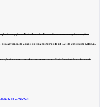
revenção à corrupção no Poder Executivo Estadual bem como de regulamentação e
vo, pela advocacia do Estado exercida nos termos do art. 124 da Constituição Estadual.
cuperação dos danos causados, nos termos do art. 51 da Constituição do Estado do
ei 21352 de 01/01/2023)