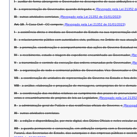
I -
auxiliar de forma abrangente o Governador no desempenho de suas atribuições e com
II -
a representação do Governador, quando delegada; e
(Revogado pela Lei 21352 d
III -
outras atividades correlatas.
(Revogado pela Lei 21352 de 01/01/2023)
Art. 10.
À Casa Civil - CC compete:
(Revogado pela Lei 21352 de 01/01/2023)
I -
a assistência direta e imediata ao Governador do Estado na sua representação civil e
II -
o relacionamento público com autoridades civis, políticas, no âmbito de sua atuaç
III -
a promoção, coordenação e acompanhamento das ações do Governo Estadual nos m
IV -
o recebimento, estudo e triagem do expediente encaminhado ao Governador;
(Rev
V -
a transmissão e controle da execução das ordens emanadas pelo Governador;
(Re
VI -
a organização de todo o cerimonial público do Governador, Vice-Governador e Che
VII -
a coordenação de unidades de representação do Governo no Estado e fora dele
VIII -
a análise, elaboração e preparação de mensagens, anteprojetos de lei e demais a
IX -
a coordenação das medidas relativas ao cumprimento dos prazos de pronunciament
vetos e encaminhamento de projetos de leis ao Legislativo;
(Revogado pela Lei 21352
X -
a administração geral do Palácio e das residências oficiais do Governo; e
(Revogado
XI -
outras atividades correlatas.
XI -
a edição e disponibilização, por meio digital, dos Diários Oficiais e neles veicular
XII -
a guarda permanente e conservação, em atribuição conjunta com a Secretaria de 
Paraná, das Secretarias de Estado, das autarquias e das empresas públicas e socied