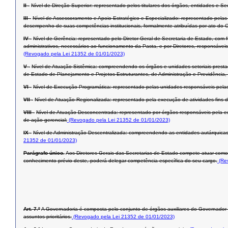
II -
Nível de Direção Superior: representado pelos titulares dos órgãos, entidades e Se
III -
Nível de Assessoramento e Apoio Estratégico e Especializado: representado pelas
desempenho de suas competências institucionais, formalmente atribuídas por ato do 
IV -
Nível de Gerência: representado pelo Diretor-Geral de Secretaria de Estado, com f
administrativos, necessários ao funcionamento da Pasta, e por Diretores, responsáve
(Revogado pela Lei 21352 de 01/01/2023)
V -
Nível de Atuação Sistêmica: compreendendo os órgãos e unidades setoriais prestad
de Estado de Planejamento e Projetos Estruturantes, de Administração e Previdência,
VI -
Nível de Execução Programática: representado pelas unidades responsáveis pelas
VII -
Nível de Atuação Regionalizada: representado pela execução de atividades-fins 
VIII -
Nível de Atuação Desconcentrada: representado por órgãos responsáveis pela exec
de ação gerencial;
(Revogado pela Lei 21352 de 01/01/2023)
IX -
Nível de Administração Descentralizada: compreendendo as entidades autárquicas,
21352 de 01/01/2023)
Parágrafo único.
Aos Diretores-Gerais das Secretarias de Estado compete atuar como pri
conhecimento prévio deste, poderá delegar competência específica do seu cargo.
(Rev
Art. 7.º
A Governadoria é composta pelo conjunto de órgãos auxiliares do Governador
assuntos prioritários.
(Revogado pela Lei 21352 de 01/01/2023)