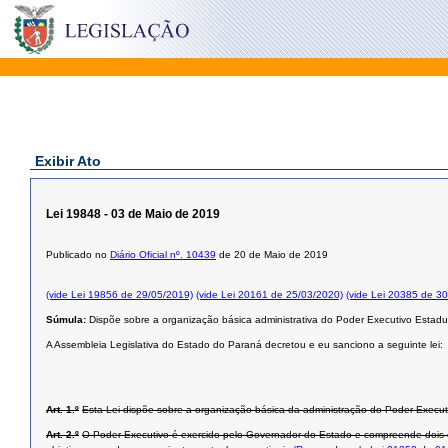
Exibir Ato
Lei 19848 - 03 de Maio de 2019
Publicado no
Diário Oficial nº. 10439
de 20 de Maio de 2019
(vide Lei 19856 de 29/05/2019)
(vide Lei 20161 de 25/03/2020)
(vide Lei 20385 de 3
Súmula:
Dispõe sobre a organização básica administrativa do Poder Executivo Estadua
A Assembleia Legislativa do Estado do Paraná decretou e eu sanciono a seguinte lei:
Art. 1.º
Esta Lei dispõe sobre a organização básica da administração do Poder Execut
Art. 2.º
O Poder Executivo é exercido pelo Governador do Estado e compreende dois co