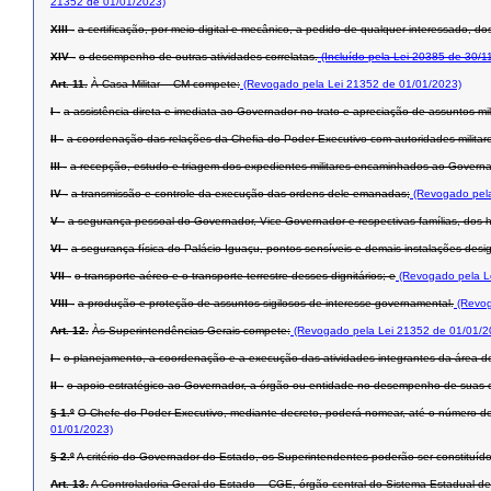
21352 de 01/01/2023)
XIII -
a certificação, por meio digital e mecânico, a pedido de qualquer interessado, d
XIV -
o desempenho de outras atividades correlatas.
(Incluído pela Lei 20385 de 30/1
Art. 11.
À Casa Militar – CM compete:
(Revogado pela Lei 21352 de 01/01/2023)
I -
a assistência direta e imediata ao Governador no trato e apreciação de assuntos mil
II -
a coordenação das relações da Chefia do Poder Executivo com autoridades militar
III -
a recepção, estudo e triagem dos expedientes militares encaminhados ao Governa
IV -
a transmissão e controle da execução das ordens dele emanadas;
(Revogado pela
V -
a segurança pessoal do Governador, Vice-Governador e respectivas famílias, dos 
VI -
a segurança física do Palácio Iguaçu, pontos sensíveis e demais instalações desi
VII -
o transporte aéreo e o transporte terrestre desses dignitários; e
(Revogado pela L
VIII -
a produção e proteção de assuntos sigilosos de interesse governamental.
(Revog
Art. 12.
Às Superintendências-Gerais compete:
(Revogado pela Lei 21352 de 01/01/2
I -
o planejamento, a coordenação e a execução das atividades integrantes da área de a
II -
o apoio estratégico ao Governador, a órgão ou entidade no desempenho de suas co
§ 1.º
O Chefe do Poder Executivo, mediante decreto, poderá nomear, até o número de
01/01/2023)
§ 2.º
A critério do Governador do Estado, os Superintendentes poderão ser constituí
Art. 13.
A Controladoria-Geral do Estado – CGE, órgão central do Sistema Estadual de 