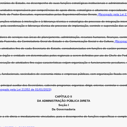
cretários de Estado, no desempenho de suas funções estratégicas institucionais e administrativa
 unidades responsáveis por competências de apoio direto, estratégico e altamente especializa
Chefe do Poder Executivo, representados pelas Superintendências-Gerais;
(Revogado pela Lei 2
unções relativas à intelecção e à liderança técnica e estratégica do processo de integração int
is pela coordenação e liderança técnica do processo de implantação, controle e supervisão das
ores de serviços nas áreas de planejamento, administração, recursos humanos, finanças, contro
 da Fazenda, da Controladoria-Geral do Estado e da Comunicação Social e da Cultura;
(Revogad
 atividades-fins de cada Secretaria de Estado, consubstanciadas em funções de caráter perman
do órgão e entidade em determinados polos regionais a serem definidos por ato do Chefe do Pod
ução de atividades-fins cujas características exijam organização e funcionamento peculiares, d
 fundacionais, sociedades de economia mista e empresas públicas, com organização fixada em le
ncipal auxiliar dos Secretários, cabendo programar, organizar, dirigir, orientar, controlar e coo
ogado pela Lei 21352 de 01/01/2023)
CAPÍTULO II
DA ADMINISTRAÇÃO PÚBLICA DIRETA
Seção I
Da Governadoria
 e a ele direta e imediatamente vinculados, para o desempenho de funções específicas e compl