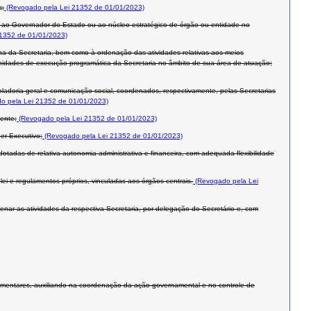
s;
(Revogado pela Lei 21352 de 01/01/2023)
do ao Governador do Estado ou ao núcleo estratégico de órgão ou entidade no
1352 de 01/01/2023)
erna da Secretaria, bem como à ordenação das atividades relativas aos meios
 unidades de execução programática da Secretaria no âmbito de sua área de atuação;
ladoria geral e comunicação social, coordenados, respectivamente, pelas Secretarias
o pela Lei 21352 de 01/01/2023)
ente;
(Revogado pela Lei 21352 de 01/01/2023)
er Executivo;
(Revogado pela Lei 21352 de 01/01/2023)
otadas de relativa autonomia administrativa e financeira, com adequada flexibilidade
i e regulamentos próprios, vinculadas aos órgãos centrais.
(Revogado pela Lei
rdenar as atividades da respectiva Secretaria, por delegação do Secretário e, com
ementares, auxiliando na coordenação da ação governamental e no controle de