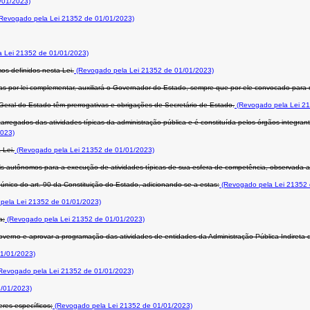
/01/2023)
Revogado pela Lei 21352 de 01/01/2023)
 Lei 21352 de 01/01/2023)
os definidos nesta Lei.
(Revogado pela Lei 21352 de 01/01/2023)
as por lei complementar, auxiliará o Governador do Estado, sempre que por ele convocado para 
-Geral do Estado têm prerrogativas e obrigações de Secretário de Estado.
(Revogado pela Lei 21
arregados das atividades típicas da administração pública e é constituída pelos órgãos integra
2023)
 Lei.
(Revogado pela Lei 21352 de 01/01/2023)
is autônomos para a execução de atividades típicas de sua esfera de competência, observada a 
nico do art. 90 da Constituição do Estado, adicionando-se a estas:
(Revogado pela Lei 21352 
pela Lei 21352 de 01/01/2023)
a;
(Revogado pela Lei 21352 de 01/01/2023)
overno e aprovar a programação das atividades de entidades da Administração Pública Indireta 
1/01/2023)
Revogado pela Lei 21352 de 01/01/2023)
/01/2023)
res específicos;
(Revogado pela Lei 21352 de 01/01/2023)