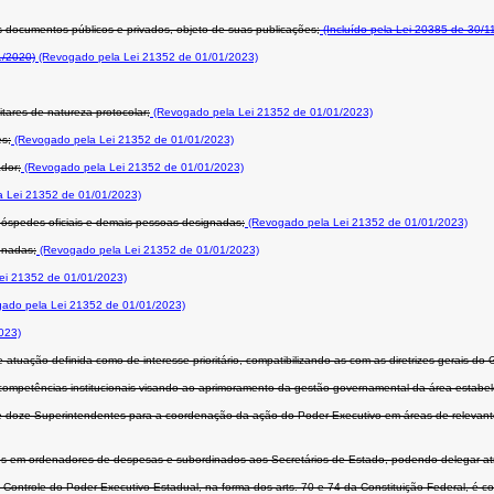
os documentos públicos e privados, objeto de suas publicações;
(Incluído pela Lei 20385 de 30/1
1/2020)
(Revogado pela Lei 21352 de 01/01/2023)
itares de natureza protocolar;
(Revogado pela Lei 21352 de 01/01/2023)
es;
(Revogado pela Lei 21352 de 01/01/2023)
dor;
(Revogado pela Lei 21352 de 01/01/2023)
 Lei 21352 de 01/01/2023)
hóspedes oficiais e demais pessoas designadas;
(Revogado pela Lei 21352 de 01/01/2023)
gnadas;
(Revogado pela Lei 21352 de 01/01/2023)
ei 21352 de 01/01/2023)
ado pela Lei 21352 de 01/01/2023)
023)
tuação definida como de interesse prioritário, compatibilizando-as com as diretrizes gerais do
mpetências institucionais visando ao aprimoramento da gestão governamental da área estabeleci
 doze Superintendentes para a coordenação da ação do Poder Executivo em áreas de relevante i
dos em ordenadores de despesas e subordinados aos Secretários de Estado, podendo delegar atr
Controle do Poder Executivo Estadual, na forma dos arts. 70 e 74 da Constituição Federal, é c