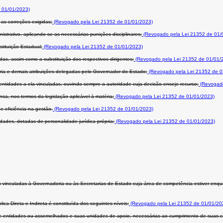
 01/01/2023)
 as correções exigidas;
(Revogado pela Lei 21352 de 01/01/2023)
istrativo, aplicando-se as necessárias punições disciplinares;
(Revogado pela Lei 21352 de 01/
stituição Estadual;
(Revogado pela Lei 21352 de 01/01/2023)
s, assim como a substituição dos respectivos dirigentes;
(Revogado pela Lei 21352 de 01/01/
aria e demais atribuições delegadas pelo Governador do Estado;
(Revogado pela Lei 21352 de 0
entidades a ela vinculadas, ouvindo sempre a autoridade cuja decisão enseje recurso;
(Revogado
sa, nos termos da legislação aplicável à matéria;
(Revogado pela Lei 21352 de 01/01/2023)
e eficiência na gestão.
(Revogado pela Lei 21352 de 01/01/2023)
idades, dotadas de personalidade jurídica própria:
(Revogado pela Lei 21352 de 01/01/2023)
 vinculadas à Governadoria ou às Secretarias de Estado cuja área de competência estiver enquad
ca Direta e Indireta é constituída dos seguintes níveis:
(Revogado pela Lei 21352 de 01/01/20
e entidades ou assemelhados e suas unidades de apoio, necessárias ao cumprimento de suas co