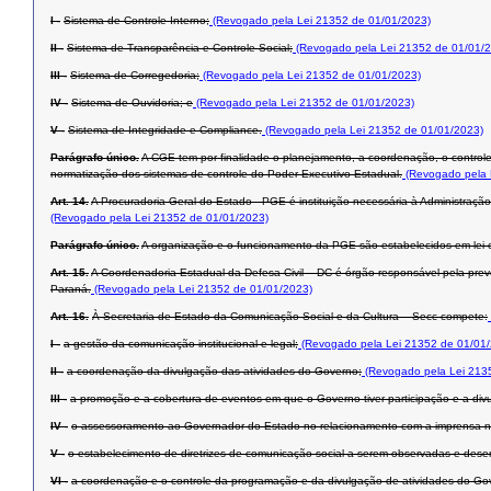
I -
Sistema de Controle Interno;
(Revogado pela Lei 21352 de 01/01/2023)
II -
Sistema de Transparência e Controle Social;
(Revogado pela Lei 21352 de 01/01/
III -
Sistema de Corregedoria;
(Revogado pela Lei 21352 de 01/01/2023)
IV -
Sistema de Ouvidoria; e
(Revogado pela Lei 21352 de 01/01/2023)
V -
Sistema de Integridade e Compliance.
(Revogado pela Lei 21352 de 01/01/2023)
Parágrafo único.
A CGE tem por finalidade o planejamento, a coordenação, o contro
normatização dos sistemas de controle do Poder Executivo Estadual.
(Revogado pela 
Art. 14.
A Procuradoria-Geral do Estado - PGE é instituição necessária à Administração
(Revogado pela Lei 21352 de 01/01/2023)
Parágrafo único.
A organização e o funcionamento da PGE são estabelecidos em lei e
Art. 15.
A Coordenadoria Estadual da Defesa Civil – DC é órgão responsável pela prev
Paraná.
(Revogado pela Lei 21352 de 01/01/2023)
Art. 16.
À Secretaria de Estado da Comunicação Social e da Cultura – Secc compete:
I -
a gestão da comunicação institucional e legal;
(Revogado pela Lei 21352 de 01/01
II -
a coordenação da divulgação das atividades do Governo;
(Revogado pela Lei 213
III -
a promoção e a cobertura de eventos em que o Governo tiver participação e a div
IV -
o assessoramento ao Governador do Estado no relacionamento com a imprensa nac
V -
o estabelecimento de diretrizes de comunicação social a serem observadas e dese
VI -
a coordenação e o controle da programação e da divulgação de atividades do Go