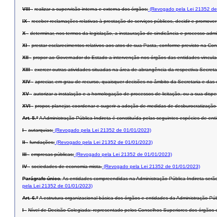
VIII -
realizar a supervisão interna e externa dos órgãos;
(Revogado pela Lei 21352 de
IX -
receber reclamações relativas à prestação de serviços públicos, decidir e promover
X -
determinar, nos termos da legislação, a instauração de sindicância e processo admin
XI -
prestar esclarecimentos relativos aos atos de sua Pasta, conforme previsto na Con
XII -
propor ao Governador do Estado a intervenção nos órgãos das entidades vinculada
XIII -
exercer outras atividades situadas na área de abrangência da respectiva Secret
XIV -
apreciar, em grau de recurso, quaisquer decisões no âmbito da Secretaria e das 
XV -
autorizar a instalação e a homologação de processos de licitação, ou a sua dispen
XVI -
propor, planejar, coordenar e sugerir a adoção de medidas de desburocratização 
Art. 5.º
A Administração Pública Indireta é constituída pelas seguintes espécies de ent
I -
autarquias;
(Revogado pela Lei 21352 de 01/01/2023)
II -
fundações;
(Revogado pela Lei 21352 de 01/01/2023)
III -
empresas públicas;
(Revogado pela Lei 21352 de 01/01/2023)
IV -
sociedades de economia mista.
(Revogado pela Lei 21352 de 01/01/2023)
Parágrafo único.
As entidades compreendidas na Administração Pública Indireta serão
pela Lei 21352 de 01/01/2023)
Art. 6.º
A estrutura organizacional básica dos órgãos e entidades da Administração Públi
I -
Nível de Decisão Colegiada: representado pelos Conselhos Superiores dos órgãos 