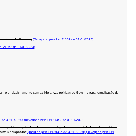
ras esferas de Governo;
(Revogado pela Lei 21352 de 01/01/2023)
ei 21352 de 01/01/2023)
como o relacionamento com as lideranças políticas do Governo para formalização de
 de 30/11/2020)
(Revogado pela Lei 21352 de 01/01/2023)
mentos públicos e privados, documentos e legado documental da Junta Comercial do
s mais apropriados;
(Incluído pela Lei 20385 de 30/11/2020)
(Revogado pela Lei