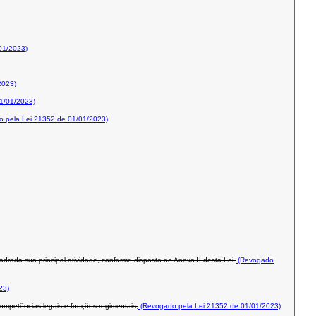
01/2023)
2023)
1/01/2023)
 pela Lei 21352 de 01/01/2023)
rada sua principal atividade, conforme disposto no Anexo II desta Lei.
(Revogado
23)
mpetências legais e funções regimentais;
(Revogado pela Lei 21352 de 01/01/2023)