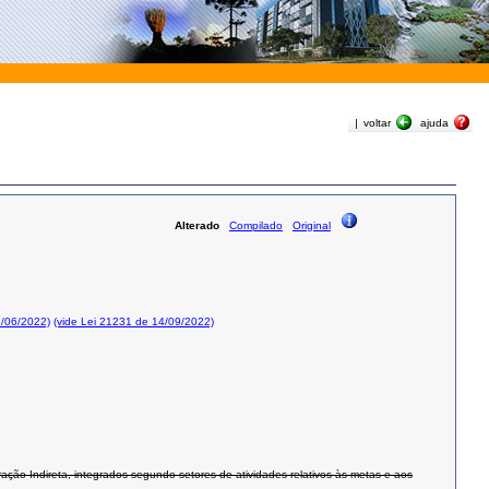
|
voltar
ajuda
Alterado
Compilado
Original
3/06/2022)
(vide Lei 21231 de 14/09/2022)
ção Indireta, integrados segundo setores de atividades relativos às metas e aos