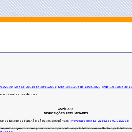
0/11/2020)
(vide Lei 20945 de 20/12/2021)
(vide Lei 21095 de 13/06/2022)
(vide Lei 21095 de 1
l e dá outras providências.
CAPÍTULO I
DISPOSIÇÕES PRELIMINARES
ivo do Estado do Paraná e dá outras providências.
(Revogado pela Lei 21352 de 01/01/2023)
njuntos organizacionais permanentes representados pela Administração Direta e pela Administra