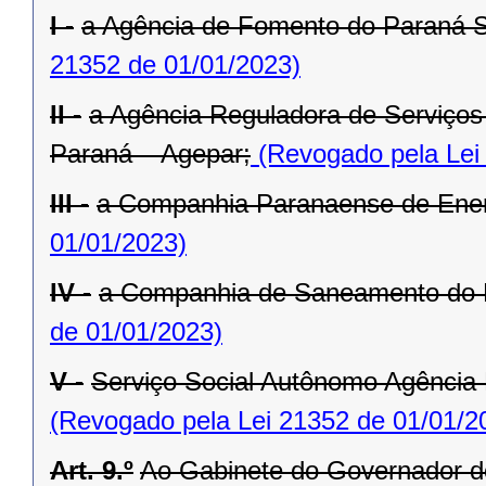
I -
a Agência de Fomento do Paraná 
21352 de 01/01/2023)
II -
a Agência Reguladora de Serviços 
Paraná – Agepar;
(Revogado pela Lei
III -
a Companhia Paranaense de Ener
01/01/2023)
IV -
a Companhia de Saneamento do 
de 01/01/2023)
V -
Serviço Social Autônomo Agência
(Revogado pela Lei 21352 de 01/01/2
Art. 9.º
Ao Gabinete do Governador d