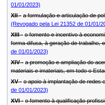
01/01/2023)
XII -
a formulação e articulação de pol
(Revogado pela Lei 21352 de 01/01/2
XIII -
o fomento e incentivo à economia
forma difusa, à geração de trabalho,
de 01/01/2023)
XIV -
a promoção e ampliação do aces
materiais e imateriais, em todo o Esta
XV -
o apoio à implantação de redes c
de 01/01/2023)
XVI -
o fomento à qualificação profiss