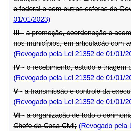
e federal e com outras esferas de Go
01/01/2023)
III -
a promoção, coordenação e acom
nos municípios, em articulação com a
(Revogado pela Lei 21352 de 01/01/2
IV -
o recebimento, estudo e triagem
(Revogado pela Lei 21352 de 01/01/2
V -
a transmissão e controle da exe
(Revogado pela Lei 21352 de 01/01/2
VI -
a organização de todo o cerimoni
Chefe da Casa Civil;
(Revogado pela L