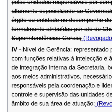
pelas unidades responsáveis por compe
altamente especializado ao Governado
órgão ou entidade no desempenho de s
formalmente atribuídas por ato do Ch
Superintendências-Gerais;
(Revogado 
IV -
Nível de Gerência: representado p
com funções relativas à intelecção e à
de integração interna da Secretaria, 
aos meios administrativos, necessário
responsáveis pela coordenação e lide
controle e supervisão das unidades d
âmbito de sua área de atuação;
(Revo