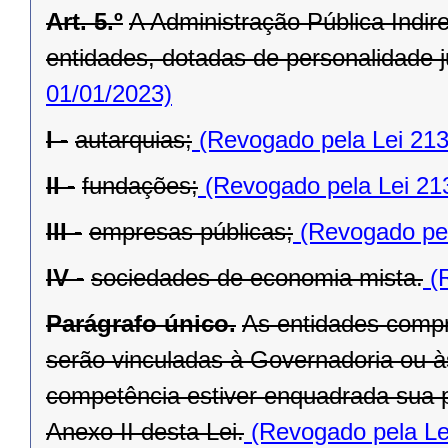
Art. 5.º
A Administração Pública Indir
entidades, dotadas de personalidade ju
01/01/2023)
I -
autarquias;
(Revogado pela Lei 213
II -
fundações;
(Revogado pela Lei 21
III -
empresas públicas;
(Revogado pel
IV -
sociedades de economia mista.
(R
Parágrafo único.
As entidades compr
serão vinculadas à Governadoria ou à
competência estiver enquadrada sua pr
Anexo II desta Lei.
(Revogado pela Le