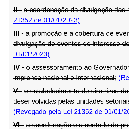
II -
a coordenação da divulgação das 
21352 de 01/01/2023)
III -
a promoção e a cobertura de even
divulgação de eventos de interesse d
01/01/2023)
IV -
o assessoramento ao Governador
imprensa nacional e internacional;
(Re
V -
o estabelecimento de diretrizes d
desenvolvidas pelas unidades setoria
(Revogado pela Lei 21352 de 01/01/2
VI -
a coordenação e o controle da pr