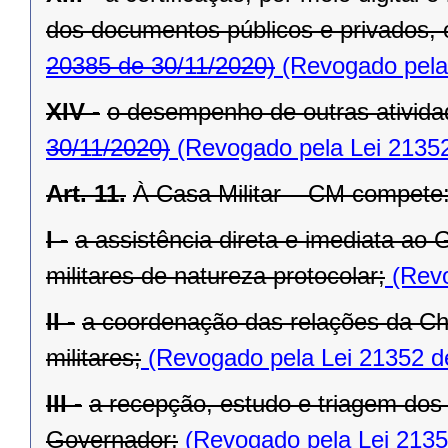
dos documentos públicos e privados, 
20385 de 30/11/2020)
(Revogado pela 
XIV -
o desempenho de outras atividad
30/11/2020)
(Revogado pela Lei 21352
Art. 11.
À Casa Militar – CM compete
I -
a assistência direta e imediata ao
militares de natureza protocolar;
(Revo
II -
a coordenação das relações da Ch
militares;
(Revogado pela Lei 21352 d
III -
a recepção, estudo e triagem dos
Governador;
(Revogado pela Lei 2135