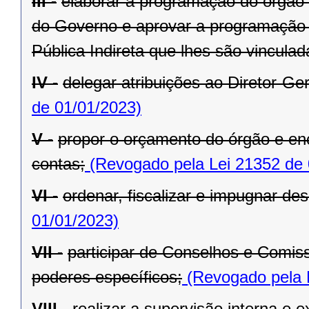
III -
elaborar a programação do órgão c
do Governo e aprovar a programação 
Pública Indireta que lhes são vinculad
IV -
delegar atribuições ao Diretor-Ger
de 01/01/2023)
V -
propor o orçamento do órgão e en
contas;
(Revogado pela Lei 21352 de 
VI -
ordenar, fiscalizar e impugnar de
01/01/2023)
VII -
participar de Conselhos e Comis
poderes específicos;
(Revogado pela 
VIII -
realizar a supervisão interna e 