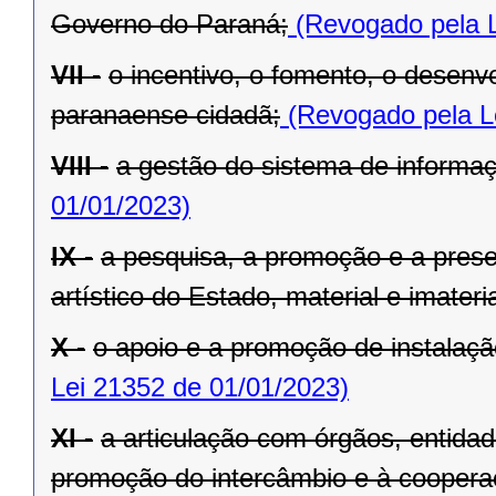
Governo do Paraná;
(Revogado pela L
VII -
o incentivo, o fomento, o desenv
paranaense cidadã;
(Revogado pela L
VIII -
a gestão do sistema de informaçã
01/01/2023)
IX -
a pesquisa, a promoção e a preser
artístico do Estado, material e imateria
X -
o apoio e a promoção de instalaçã
Lei 21352 de 01/01/2023)
XI -
a articulação com órgãos, entida
promoção do intercâmbio e à cooperaç