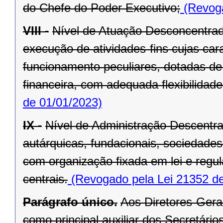
do Chefe do Poder Executivo;
(Revoga
VIII -
Nível de Atuação Desconcentrad
execução de atividades-fins cujas car
funcionamento peculiares, dotadas de 
financeira, com adequada flexibilidade
de 01/01/2023)
IX -
Nível de Administração Descentr
autárquicas, fundacionais, sociedade
com organização fixada em lei e regu
centrais.
(Revogado pela Lei 21352 de
Parágrafo único.
Aos Diretores-Gera
como principal auxiliar dos Secretários