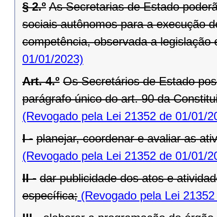
§ 2.º
As Secretarias de Estado poderã
sociais autônomos para a execução de
competência, observada a legislação 
01/01/2023)
Art. 4.º
Os Secretários de Estado po
parágrafo único do art. 90 da Constit
(Revogado pela Lei 21352 de 01/01/2
I -
planejar, coordenar e avaliar as at
(Revogado pela Lei 21352 de 01/01/2
II -
dar publicidade dos atos e ativida
específica;
(Revogado pela Lei 21352 