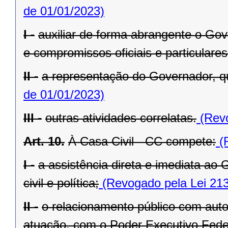
de 01/01/2023)
I -
auxiliar de forma abrangente o Go
e compromissos oficiais e particulares
II -
a representação do Governador, q
de 01/01/2023)
III -
outras atividades correlatas.
(Revo
Art. 10.
À Casa Civil - CC compete:
(R
I -
a assistência direta e imediata a
civil e política;
(Revogado pela Lei 213
II -
o relacionamento público com autor
atuação, com o Poder Executivo Feder