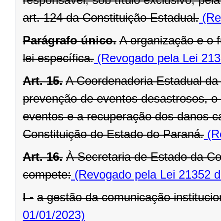
art. 124 da Constituição Estadual.
(Re
Parágrafo único.
A organização e o
lei específica.
(Revogado pela Lei 213
Art. 15.
A Coordenadoria Estadual da 
prevenção de eventos desastrosos, o s
eventos e a recuperação dos danos ca
Constituição do Estado do Paraná.
(Re
Art. 16.
À Secretaria de Estado da Co
compete:
(Revogado pela Lei 21352 d
I -
a gestão da comunicação institucion
01/01/2023)