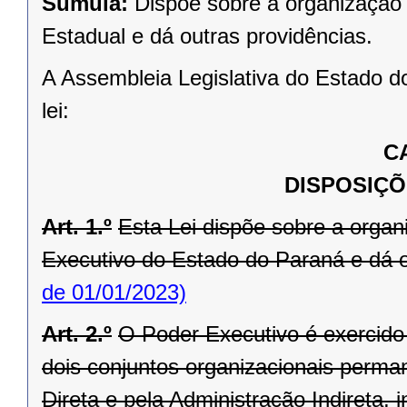
Súmula:
Dispõe sobre a organização 
Estadual e dá outras providências.
A Assembleia Legislativa do Estado d
lei:
C
DISPOSIÇÕ
Art. 1.º
Esta Lei dispõe sobre a orga
Executivo do Estado do Paraná e dá o
de 01/01/2023)
Art. 2.º
O Poder Executivo é exercid
dois conjuntos organizacionais perma
Direta e pela Administração Indireta,