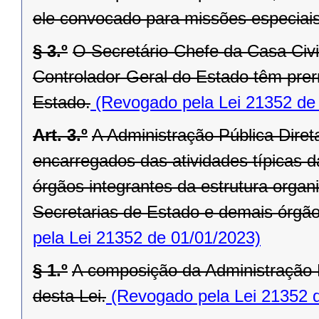
ele convocado para missões especiais
§ 3.º
O Secretário-Chefe da Casa Civi
Controlador-Geral do Estado têm prer
Estado.
(Revogado pela Lei 21352 de
Art. 3.º
A Administração Pública Dire
encarregados das atividades típicas d
órgãos integrantes da estrutura orga
Secretarias de Estado e demais órgãos 
pela Lei 21352 de 01/01/2023)
§ 1.º
A composição da Administração P
desta Lei.
(Revogado pela Lei 21352 