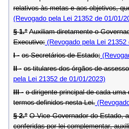
relativos às metas e aos objetivos, q
(Revogado pela Lei 21352 de 01/01/2
§ 1.º
Auxiliam diretamente o Governad
Executivo:
(Revogado pela Lei 21352 
I -
os Secretários de Estado;
(Revogad
II -
os titulares dos órgãos de assess
pela Lei 21352 de 01/01/2023)
III -
o dirigente principal de cada uma
termos definidos nesta Lei.
(Revogado 
§ 2.º
O Vice-Governador do Estado, al
conferidas por lei complementar, aux