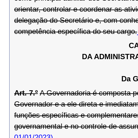
orientar, controlar e coordenar as ati
delegação do Secretário e, com conhe
competência específica do seu cargo.
CA
DA ADMINISTR
Da G
Art. 7.º
A Governadoria é composta pel
Governador e a ele direta e imediata
funções específicas e complementare
governamental e no controle de assunto
01/01/2023)