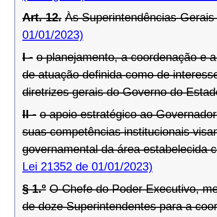
Art. 12.
Às Superintendências-Gerais
01/01/2023)
I -
o planejamento, a coordenação e a
de atuação definida como de interesse
diretrizes gerais do Governo do Estad
II -
o apoio estratégico ao Governado
suas competências institucionais vis
governamental da área estabelecida co
Lei 21352 de 01/01/2023)
§ 1.º
O Chefe do Poder Executivo, me
de doze Superintendentes para a coo