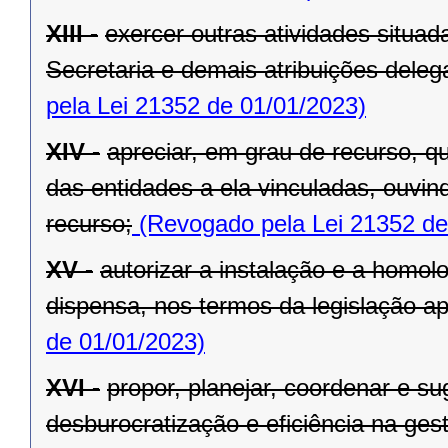
XIII -
exercer outras atividades situa
Secretaria e demais atribuições dele
pela Lei 21352 de 01/01/2023)
XIV -
apreciar, em grau de recurso, q
das entidades a ela vinculadas, ouvin
recurso;
(Revogado pela Lei 21352 de
XV -
autorizar a instalação e a homol
dispensa, nos termos da legislação apl
de 01/01/2023)
XVI -
propor, planejar, coordenar e s
desburocratização e eficiência na ges