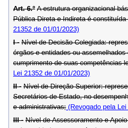
Art. 6.º
A estrutura organizacional bá
Pública Direta e Indireta é constituída
21352 de 01/01/2023)
I -
Nível de Decisão Colegiada: repre
órgãos e entidades ou assemelhados 
cumprimento de suas competências le
Lei 21352 de 01/01/2023)
II -
Nível de Direção Superior: represe
Secretários de Estado, no desempenho
e administrativas;
(Revogado pela Lei
III -
Nível de Assessoramento e Apoio 