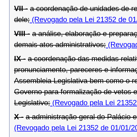
VII -
a coordenação de unidades de r
dele;
(Revogado pela Lei 21352 de 01
VIII -
a análise, elaboração e prepara
demais atos administrativos;
(Revogad
IX -
a coordenação das medidas relat
pronunciamento, pareceres e informaç
Assembleia Legislativa bem como o re
Governo para formalização de vetos e
Legislativo;
(Revogado pela Lei 21352
X -
a administração geral do Palácio e
(Revogado pela Lei 21352 de 01/01/2