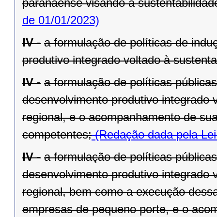
paranaense visando à sustentabilidade 
de 01/01/2023)
IV -
a formulação de políticas de ind
produtivo integrado voltado à sustenta
IV -
a formulação de políticas pública
desenvolvimento produtivo integrado v
regional, e o acompanhamento de sua
competentes;
(Redação dada pela Lei
IV -
a formulação de políticas pública
desenvolvimento produtivo integrado v
regional, bem como a execução dessa
empresas de pequeno porte, e o aco