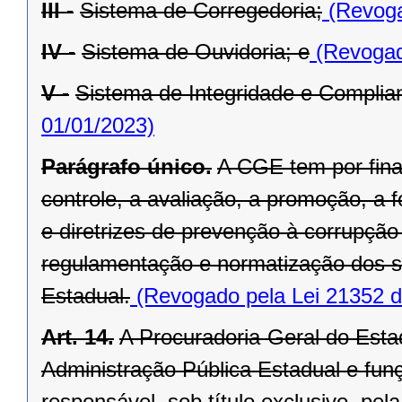
III -
Sistema de Corregedoria;
(Revoga
IV -
Sistema de Ouvidoria; e
(Revogad
V -
Sistema de Integridade e Complia
01/01/2023)
Parágrafo único.
A CGE tem por fina
controle, a avaliação, a promoção, 
e diretrizes de prevenção à corrupç
regulamentação e normatização dos s
Estadual.
(Revogado pela Lei 21352 d
Art. 14.
A Procuradoria-Geral do Estad
Administração Pública Estadual e funç
responsável, sob título exclusivo, pe