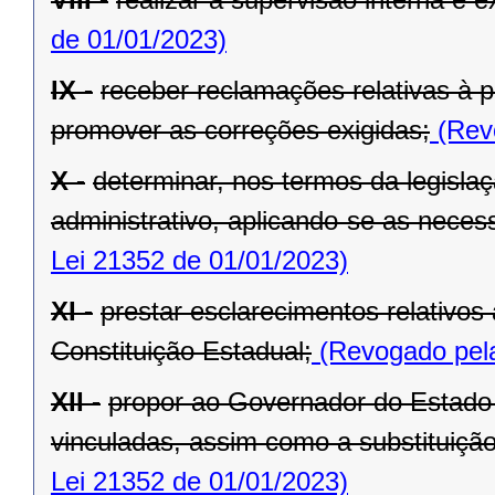
de 01/01/2023)
IX -
receber reclamações relativas à p
promover as correções exigidas;
(Revo
X -
determinar, nos termos da legislaç
administrativo, aplicando-se as necess
Lei 21352 de 01/01/2023)
XI -
prestar esclarecimentos relativos
Constituição Estadual;
(Revogado pela
XII -
propor ao Governador do Estado 
vinculadas, assim como a substituição
Lei 21352 de 01/01/2023)