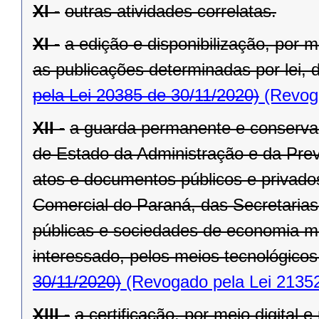
XI -
outras atividades correlatas.
XI -
a edição e disponibilização, por me
as publicações determinadas por lei, d
pela Lei 20385 de 30/11/2020)
(Revoga
XII -
a guarda permanente e conservaç
de Estado da Administração e da Previ
atos e documentos públicos e privad
Comercial do Paraná, das Secretaria
públicas e sociedades de economia m
interessado, pelos meios tecnológicos
30/11/2020)
(Revogado pela Lei 21352
XIII -
a certificação, por meio digital