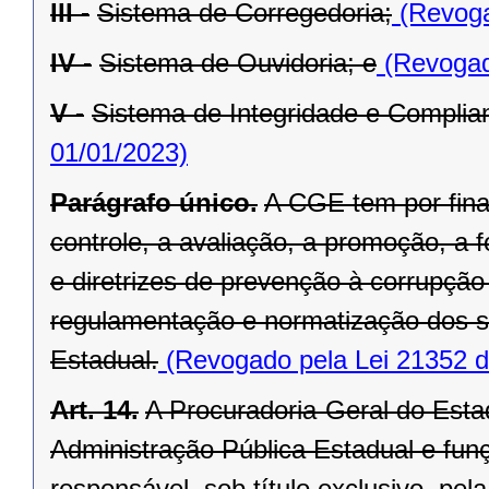
III -
Sistema de Corregedoria;
(Revoga
IV -
Sistema de Ouvidoria; e
(Revogad
V -
Sistema de Integridade e Complia
01/01/2023)
Parágrafo único.
A CGE tem por fina
controle, a avaliação, a promoção, 
e diretrizes de prevenção à corrupç
regulamentação e normatização dos s
Estadual.
(Revogado pela Lei 21352 d
Art. 14.
A Procuradoria-Geral do Estad
Administração Pública Estadual e funç
responsável, sob título exclusivo, pe