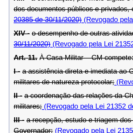
dos documentos públicos e privados, 
20385 de 30/11/2020)
(Revogado pela 
XIV -
o desempenho de outras atividad
30/11/2020)
(Revogado pela Lei 21352
Art. 11.
À Casa Militar – CM compete
I -
a assistência direta e imediata ao
militares de natureza protocolar;
(Revo
II -
a coordenação das relações da Ch
militares;
(Revogado pela Lei 21352 d
III -
a recepção, estudo e triagem dos
Governador;
(Revogado pela Lei 2135