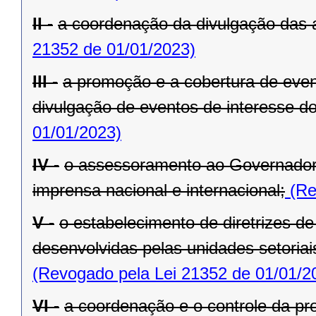
II -
a coordenação da divulgação das 
21352 de 01/01/2023)
III -
a promoção e a cobertura de even
divulgação de eventos de interesse d
01/01/2023)
IV -
o assessoramento ao Governador
imprensa nacional e internacional;
(Re
V -
o estabelecimento de diretrizes d
desenvolvidas pelas unidades setoria
(Revogado pela Lei 21352 de 01/01/2
VI -
a coordenação e o controle da pr