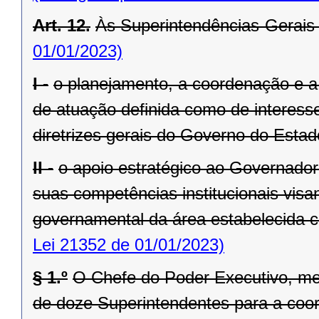
Art. 12.
Às Superintendências-Gerais
01/01/2023)
I -
o planejamento, a coordenação e a
de atuação definida como de interesse
diretrizes gerais do Governo do Estad
II -
o apoio estratégico ao Governado
suas competências institucionais vis
governamental da área estabelecida co
Lei 21352 de 01/01/2023)
§ 1.º
O Chefe do Poder Executivo, me
de doze Superintendentes para a coo