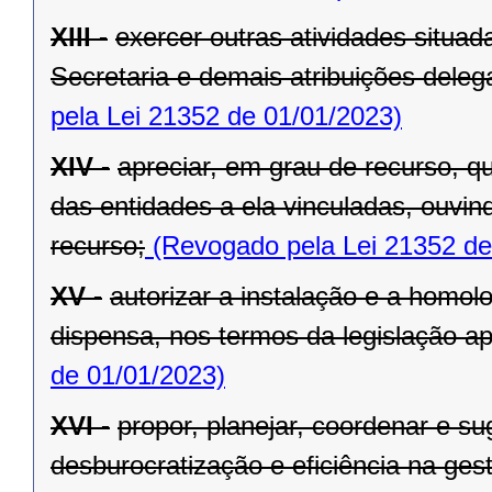
XIII -
exercer outras atividades situa
Secretaria e demais atribuições dele
pela Lei 21352 de 01/01/2023)
XIV -
apreciar, em grau de recurso, q
das entidades a ela vinculadas, ouvin
recurso;
(Revogado pela Lei 21352 de
XV -
autorizar a instalação e a homol
dispensa, nos termos da legislação apl
de 01/01/2023)
XVI -
propor, planejar, coordenar e s
desburocratização e eficiência na ges