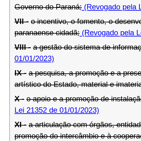
Governo do Paraná;
(Revogado pela L
VII -
o incentivo, o fomento, o desenv
paranaense cidadã;
(Revogado pela L
VIII -
a gestão do sistema de informaçã
01/01/2023)
IX -
a pesquisa, a promoção e a preser
artístico do Estado, material e imateria
X -
o apoio e a promoção de instalaçã
Lei 21352 de 01/01/2023)
XI -
a articulação com órgãos, entida
promoção do intercâmbio e à cooperaç