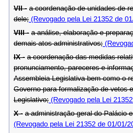
VII -
a coordenação de unidades de r
dele;
(Revogado pela Lei 21352 de 01
VIII -
a análise, elaboração e prepara
demais atos administrativos;
(Revogad
IX -
a coordenação das medidas relat
pronunciamento, pareceres e informaç
Assembleia Legislativa bem como o re
Governo para formalização de vetos e
Legislativo;
(Revogado pela Lei 21352
X -
a administração geral do Palácio e
(Revogado pela Lei 21352 de 01/01/2