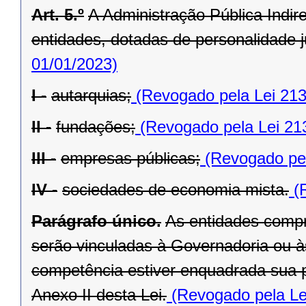
Art. 5.º
A Administração Pública Indir
entidades, dotadas de personalidade ju
01/01/2023)
I -
autarquias;
(Revogado pela Lei 213
II -
fundações;
(Revogado pela Lei 21
III -
empresas públicas;
(Revogado pel
IV -
sociedades de economia mista.
(R
Parágrafo único.
As entidades compr
serão vinculadas à Governadoria ou à
competência estiver enquadrada sua pr
Anexo II desta Lei.
(Revogado pela Le