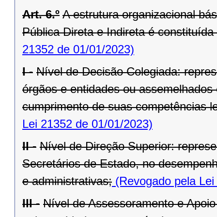
Art. 6.º
A estrutura organizacional bá
Pública Direta e Indireta é constituída
21352 de 01/01/2023)
I -
Nível de Decisão Colegiada: repre
órgãos e entidades ou assemelhados 
cumprimento de suas competências le
Lei 21352 de 01/01/2023)
II -
Nível de Direção Superior: represe
Secretários de Estado, no desempenho
e administrativas;
(Revogado pela Lei
III -
Nível de Assessoramento e Apoio 