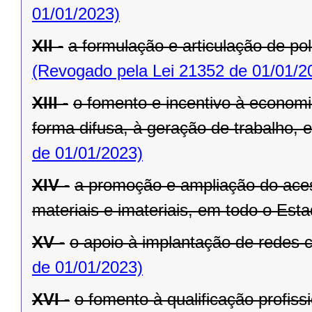
01/01/2023)
XII -
a formulação e articulação de pol
(Revogado pela Lei 21352 de 01/01/2
XIII -
o fomento e incentivo à economia
forma difusa, à geração de trabalho,
de 01/01/2023)
XIV -
a promoção e ampliação do aces
materiais e imateriais, em todo o Esta
XV -
o apoio à implantação de redes c
de 01/01/2023)
XVI -
o fomento à qualificação profiss