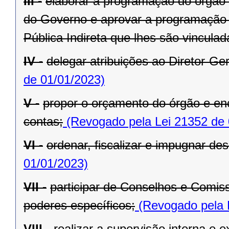
III -
elaborar a programação do órgão c
do Governo e aprovar a programação 
Pública Indireta que lhes são vinculad
IV -
delegar atribuições ao Diretor-Ger
de 01/01/2023)
V -
propor o orçamento do órgão e en
contas;
(Revogado pela Lei 21352 de 
VI -
ordenar, fiscalizar e impugnar de
01/01/2023)
VII -
participar de Conselhos e Comis
poderes específicos;
(Revogado pela 
VIII -
realizar a supervisão interna e 