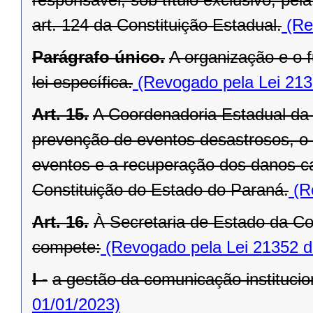
art. 124 da Constituição Estadual.
(Re
Parágrafo único.
A organização e o
lei específica.
(Revogado pela Lei 213
Art. 15.
A Coordenadoria Estadual da 
prevenção de eventos desastrosos, o s
eventos e a recuperação dos danos ca
Constituição do Estado do Paraná.
(Re
Art. 16.
À Secretaria de Estado da Co
compete:
(Revogado pela Lei 21352 d
I -
a gestão da comunicação institucion
01/01/2023)