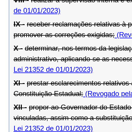
de 01/01/2023)
IX -
receber reclamações relativas à p
promover as correções exigidas;
(Revo
X -
determinar, nos termos da legislaç
administrativo, aplicando-se as necess
Lei 21352 de 01/01/2023)
XI -
prestar esclarecimentos relativos
Constituição Estadual;
(Revogado pela
XII -
propor ao Governador do Estado 
vinculadas, assim como a substituição
Lei 21352 de 01/01/2023)