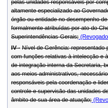
pelas unidades responsáveis por compe
altamente especializado ao Governado
órgão ou entidade no desempenho de s
formalmente atribuídas por ato do Ch
Superintendências-Gerais;
(Revogado 
IV -
Nível de Gerência: representado p
com funções relativas à intelecção e à
de integração interna da Secretaria, 
aos meios administrativos, necessário
responsáveis pela coordenação e lide
controle e supervisão das unidades d
âmbito de sua área de atuação;
(Revo