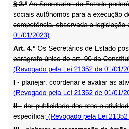
§ 2.º
As Secretarias de Estado poderã
sociais autônomos para a execução de
competência, observada a legislação 
01/01/2023)
Art. 4.º
Os Secretários de Estado po
parágrafo único do art. 90 da Constit
(Revogado pela Lei 21352 de 01/01/2
I -
planejar, coordenar e avaliar as at
(Revogado pela Lei 21352 de 01/01/2
II -
dar publicidade dos atos e ativida
específica;
(Revogado pela Lei 21352 