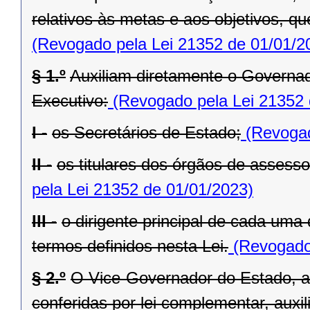
relativos às metas e aos objetivos, q
(Revogado pela Lei 21352 de 01/01/2
§ 1.º
Auxiliam diretamente o Governad
Executivo:
(Revogado pela Lei 21352 
I -
os Secretários de Estado;
(Revogad
II -
os titulares dos órgãos de assess
pela Lei 21352 de 01/01/2023)
III -
o dirigente principal de cada uma
termos definidos nesta Lei.
(Revogado 
§ 2.º
O Vice-Governador do Estado, al
conferidas por lei complementar, aux