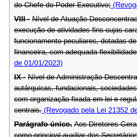
do Chefe do Poder Executivo;
(Revoga
VIII -
Nível de Atuação Desconcentrad
execução de atividades-fins cujas car
funcionamento peculiares, dotadas de 
financeira, com adequada flexibilidade
de 01/01/2023)
IX -
Nível de Administração Descentr
autárquicas, fundacionais, sociedade
com organização fixada em lei e regu
centrais.
(Revogado pela Lei 21352 de
Parágrafo único.
Aos Diretores-Gera
como principal auxiliar dos Secretários