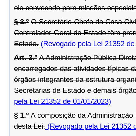
ele convocado para missões especiais
§ 3.º
O Secretário-Chefe da Casa Civi
Controlador-Geral do Estado têm prer
Estado.
(Revogado pela Lei 21352 de
Art. 3.º
A Administração Pública Dire
encarregados das atividades típicas d
órgãos integrantes da estrutura orga
Secretarias de Estado e demais órgãos 
pela Lei 21352 de 01/01/2023)
§ 1.º
A composição da Administração P
desta Lei.
(Revogado pela Lei 21352 