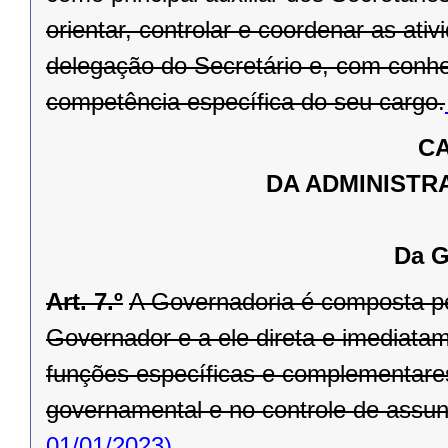
orientar, controlar e coordenar as ati
delegação do Secretário e, com conhe
competência específica do seu cargo.
CA
DA ADMINISTR
Da G
Art. 7.º
A Governadoria é composta pel
Governador e a ele direta e imediata
funções específicas e complementare
governamental e no controle de assunto
01/01/2023)