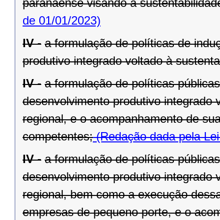
paranaense visando à sustentabilidade 
de 01/01/2023)
IV -
a formulação de políticas de ind
produtivo integrado voltado à sustenta
IV -
a formulação de políticas pública
desenvolvimento produtivo integrado v
regional, e o acompanhamento de sua
competentes;
(Redação dada pela Lei
IV -
a formulação de políticas pública
desenvolvimento produtivo integrado v
regional, bem como a execução dessa
empresas de pequeno porte, e o aco