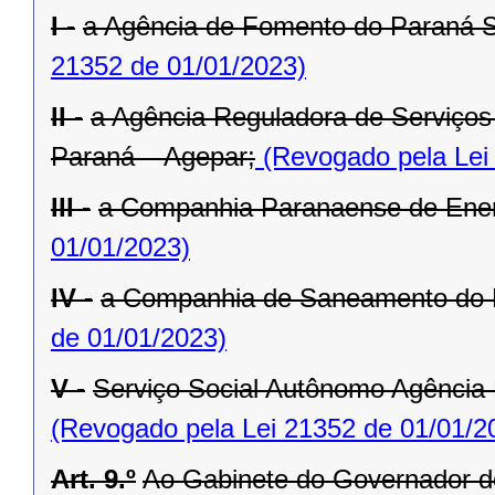
I -
a Agência de Fomento do Paraná 
21352 de 01/01/2023)
II -
a Agência Reguladora de Serviços 
Paraná – Agepar;
(Revogado pela Lei
III -
a Companhia Paranaense de Ener
01/01/2023)
IV -
a Companhia de Saneamento do 
de 01/01/2023)
V -
Serviço Social Autônomo Agência
(Revogado pela Lei 21352 de 01/01/2
Art. 9.º
Ao Gabinete do Governador d