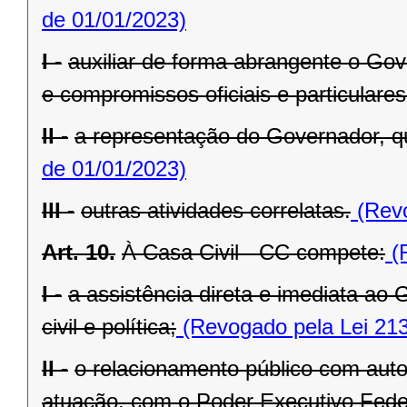
de 01/01/2023)
I -
auxiliar de forma abrangente o Go
e compromissos oficiais e particulares
II -
a representação do Governador, q
de 01/01/2023)
III -
outras atividades correlatas.
(Revo
Art. 10.
À Casa Civil - CC compete:
(R
I -
a assistência direta e imediata a
civil e política;
(Revogado pela Lei 213
II -
o relacionamento público com autor
atuação, com o Poder Executivo Feder