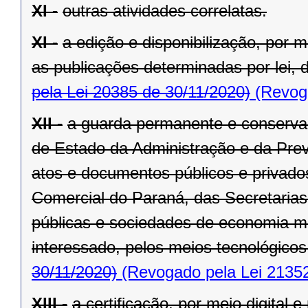
XI -
outras atividades correlatas.
XI -
a edição e disponibilização, por me
as publicações determinadas por lei, d
pela Lei 20385 de 30/11/2020)
(Revoga
XII -
a guarda permanente e conservaç
de Estado da Administração e da Previ
atos e documentos públicos e privad
Comercial do Paraná, das Secretaria
públicas e sociedades de economia m
interessado, pelos meios tecnológicos
30/11/2020)
(Revogado pela Lei 21352
XIII -
a certificação, por meio digital