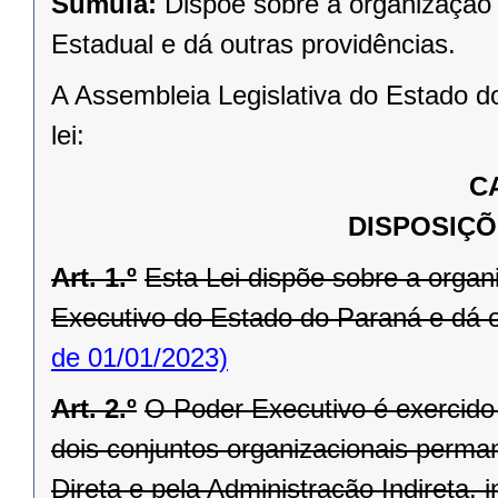
Súmula:
Dispõe sobre a organização 
Estadual e dá outras providências.
A Assembleia Legislativa do Estado d
lei:
C
DISPOSIÇÕ
Art. 1.º
Esta Lei dispõe sobre a orga
Executivo do Estado do Paraná e dá o
de 01/01/2023)
Art. 2.º
O Poder Executivo é exercid
dois conjuntos organizacionais perma
Direta e pela Administração Indireta,