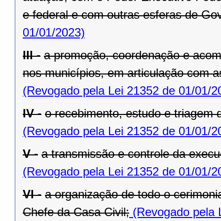
e federal e com outras esferas de Go
01/01/2023)
III -
a promoção, coordenação e acom
nos municípios, em articulação com a
(Revogado pela Lei 21352 de 01/01/2
IV -
o recebimento, estudo e triagem
(Revogado pela Lei 21352 de 01/01/2
V -
a transmissão e controle da exe
(Revogado pela Lei 21352 de 01/01/2
VI -
a organização de todo o cerimoni
Chefe da Casa Civil;
(Revogado pela L