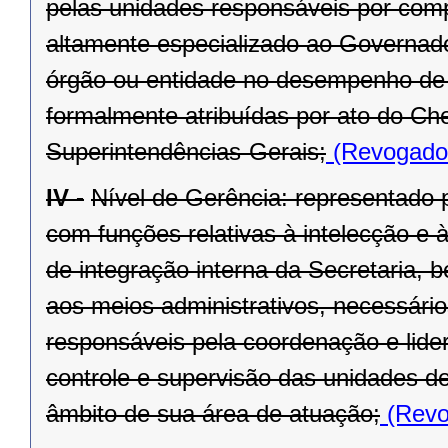
pelas unidades responsáveis por compe
altamente especializado ao Governado
órgão ou entidade no desempenho de s
formalmente atribuídas por ato do Ch
Superintendências-Gerais;
(Revogado 
IV -
Nível de Gerência: representado p
com funções relativas à intelecção e à
de integração interna da Secretaria, 
aos meios administrativos, necessário
responsáveis pela coordenação e lide
controle e supervisão das unidades d
âmbito de sua área de atuação;
(Revo