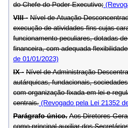
do Chefe do Poder Executivo;
(Revoga
VIII -
Nível de Atuação Desconcentrad
execução de atividades-fins cujas car
funcionamento peculiares, dotadas de 
financeira, com adequada flexibilidade
de 01/01/2023)
IX -
Nível de Administração Descentr
autárquicas, fundacionais, sociedade
com organização fixada em lei e regu
centrais.
(Revogado pela Lei 21352 de
Parágrafo único.
Aos Diretores-Gera
como principal auxiliar dos Secretários