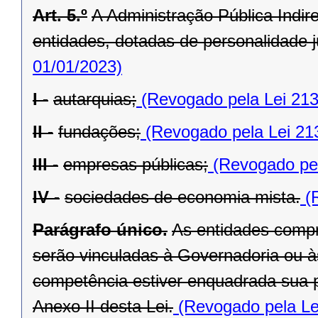
Art. 5.º
A Administração Pública Indir
entidades, dotadas de personalidade ju
01/01/2023)
I -
autarquias;
(Revogado pela Lei 213
II -
fundações;
(Revogado pela Lei 21
III -
empresas públicas;
(Revogado pel
IV -
sociedades de economia mista.
(R
Parágrafo único.
As entidades compr
serão vinculadas à Governadoria ou à
competência estiver enquadrada sua pr
Anexo II desta Lei.
(Revogado pela Le