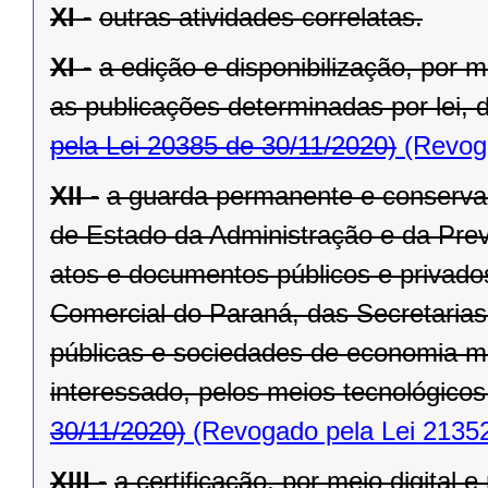
XI -
outras atividades correlatas.
XI -
a edição e disponibilização, por me
as publicações determinadas por lei, d
pela Lei 20385 de 30/11/2020)
(Revoga
XII -
a guarda permanente e conservaç
de Estado da Administração e da Previ
atos e documentos públicos e privad
Comercial do Paraná, das Secretaria
públicas e sociedades de economia m
interessado, pelos meios tecnológicos
30/11/2020)
(Revogado pela Lei 21352
XIII -
a certificação, por meio digital