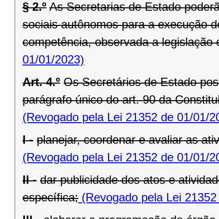
§ 2.º
As Secretarias de Estado poderã
sociais autônomos para a execução de
competência, observada a legislação 
01/01/2023)
Art. 4.º
Os Secretários de Estado po
parágrafo único do art. 90 da Constit
(Revogado pela Lei 21352 de 01/01/2
I -
planejar, coordenar e avaliar as at
(Revogado pela Lei 21352 de 01/01/2
II -
dar publicidade dos atos e ativida
específica;
(Revogado pela Lei 21352 