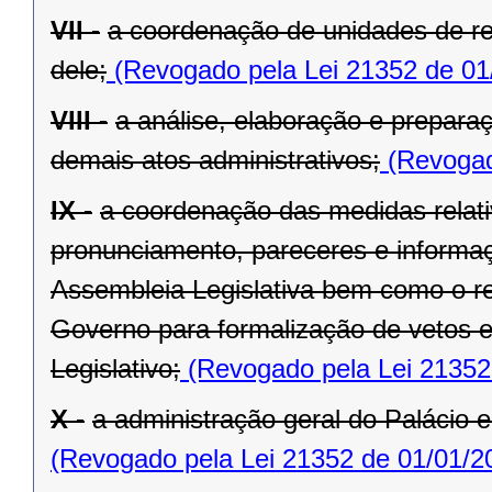
VII -
a coordenação de unidades de r
dele;
(Revogado pela Lei 21352 de 01
VIII -
a análise, elaboração e prepara
demais atos administrativos;
(Revogad
IX -
a coordenação das medidas relat
pronunciamento, pareceres e informaç
Assembleia Legislativa bem como o re
Governo para formalização de vetos e
Legislativo;
(Revogado pela Lei 21352
X -
a administração geral do Palácio e
(Revogado pela Lei 21352 de 01/01/2