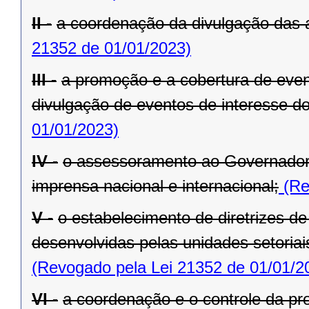
II -
a coordenação da divulgação das 
21352 de 01/01/2023)
III -
a promoção e a cobertura de even
divulgação de eventos de interesse d
01/01/2023)
IV -
o assessoramento ao Governador
imprensa nacional e internacional;
(Re
V -
o estabelecimento de diretrizes d
desenvolvidas pelas unidades setoria
(Revogado pela Lei 21352 de 01/01/2
VI -
a coordenação e o controle da pr