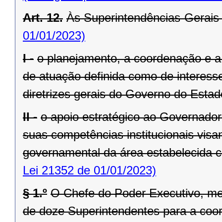
Art. 12.
Às Superintendências-Gerais
01/01/2023)
I -
o planejamento, a coordenação e a
de atuação definida como de interesse
diretrizes gerais do Governo do Estad
II -
o apoio estratégico ao Governado
suas competências institucionais vis
governamental da área estabelecida co
Lei 21352 de 01/01/2023)
§ 1.º
O Chefe do Poder Executivo, me
de doze Superintendentes para a coo