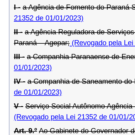
I -
a Agência de Fomento do Paraná 
21352 de 01/01/2023)
II -
a Agência Reguladora de Serviços 
Paraná – Agepar;
(Revogado pela Lei
III -
a Companhia Paranaense de Ener
01/01/2023)
IV -
a Companhia de Saneamento do 
de 01/01/2023)
V -
Serviço Social Autônomo Agência
(Revogado pela Lei 21352 de 01/01/2
Art. 9.º
Ao Gabinete do Governador d