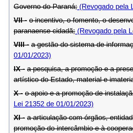
Governo do Paraná;
(Revogado pela L
VII -
o incentivo, o fomento, o desenv
paranaense cidadã;
(Revogado pela L
VIII -
a gestão do sistema de informaçã
01/01/2023)
IX -
a pesquisa, a promoção e a preser
artístico do Estado, material e imateria
X -
o apoio e a promoção de instalaçã
Lei 21352 de 01/01/2023)
XI -
a articulação com órgãos, entida
promoção do intercâmbio e à cooperaç