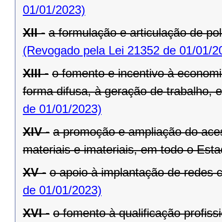
01/01/2023)
XII -
a formulação e articulação de pol
(Revogado pela Lei 21352 de 01/01/2
XIII -
o fomento e incentivo à economia
forma difusa, à geração de trabalho,
de 01/01/2023)
XIV -
a promoção e ampliação do aces
materiais e imateriais, em todo o Esta
XV -
o apoio à implantação de redes c
de 01/01/2023)
XVI -
o fomento à qualificação profiss