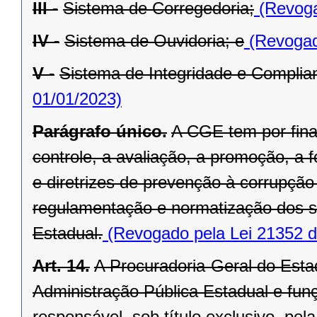
III -
Sistema de Corregedoria;
(Revoga
IV -
Sistema de Ouvidoria; e
(Revogad
V -
Sistema de Integridade e Complia
01/01/2023)
Parágrafo único.
A CGE tem por fina
controle, a avaliação, a promoção, 
e diretrizes de prevenção à corrupç
regulamentação e normatização dos s
Estadual.
(Revogado pela Lei 21352 d
Art. 14.
A Procuradoria-Geral do Estad
Administração Pública Estadual e funç
responsável, sob título exclusivo, pe