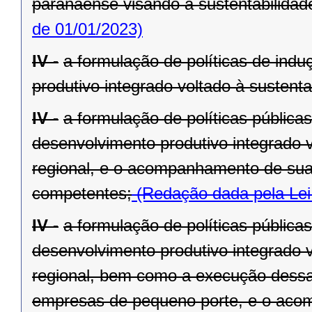
paranaense visando à sustentabilidade 
de 01/01/2023)
IV -
a formulação de políticas de ind
produtivo integrado voltado à sustenta
IV -
a formulação de políticas pública
desenvolvimento produtivo integrado v
regional, e o acompanhamento de sua
competentes;
(Redação dada pela Lei
IV -
a formulação de políticas pública
desenvolvimento produtivo integrado v
regional, bem como a execução dessa
empresas de pequeno porte, e o aco