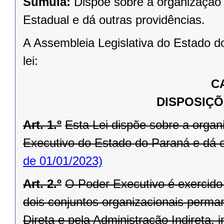
Súmula:
Dispõe sobre a organização 
Estadual e dá outras providências.
A Assembleia Legislativa do Estado d
lei:
C
DISPOSIÇÕ
Art. 1.º
Esta Lei dispõe sobre a orga
Executivo do Estado do Paraná e dá o
de 01/01/2023)
Art. 2.º
O Poder Executivo é exercid
dois conjuntos organizacionais perma
Direta e pela Administração Indireta,