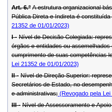
Art. 6.º
A estrutura organizacional bá
Pública Direta e Indireta é constituída
21352 de 01/01/2023)
I -
Nível de Decisão Colegiada: repre
órgãos e entidades ou assemelhados 
cumprimento de suas competências le
Lei 21352 de 01/01/2023)
II -
Nível de Direção Superior: represe
Secretários de Estado, no desempenho
e administrativas;
(Revogado pela Lei
III -
Nível de Assessoramento e Apoio 