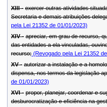
XIII -
exercer outras atividades situa
Secretaria e demais atribuições dele
pela Lei 21352 de 01/01/2023)
XIV -
apreciar, em grau de recurso, q
das entidades a ela vinculadas, ouvin
recurso;
(Revogado pela Lei 21352 de
XV -
autorizar a instalação e a homol
dispensa, nos termos da legislação apl
de 01/01/2023)
XVI -
propor, planejar, coordenar e s
desburocratização e eficiência na ges