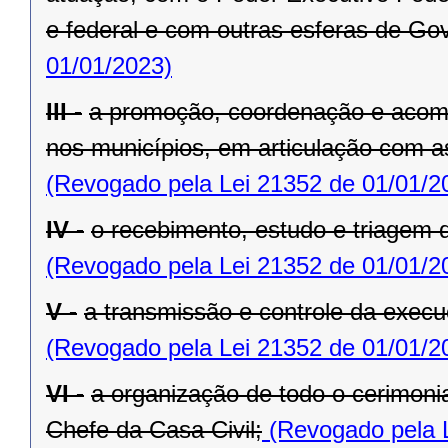
e federal e com outras esferas de Go
01/01/2023)
III -
a promoção, coordenação e acom
nos municípios, em articulação com a
(Revogado pela Lei 21352 de 01/01/2
IV -
o recebimento, estudo e triagem
(Revogado pela Lei 21352 de 01/01/2
V -
a transmissão e controle da exe
(Revogado pela Lei 21352 de 01/01/2
VI -
a organização de todo o cerimoni
Chefe da Casa Civil;
(Revogado pela L