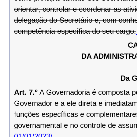
orientar, controlar e coordenar as ati
delegação do Secretário e, com conhe
competência específica do seu cargo.
CA
DA ADMINISTR
Da G
Art. 7.º
A Governadoria é composta pel
Governador e a ele direta e imediata
funções específicas e complementare
governamental e no controle de assunto
01/01/2023)