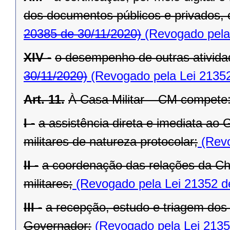
dos documentos públicos e privados, 
20385 de 30/11/2020)
(Revogado pela 
XIV -
o desempenho de outras atividad
30/11/2020)
(Revogado pela Lei 21352
Art. 11.
À Casa Militar – CM compete
I -
a assistência direta e imediata ao
militares de natureza protocolar;
(Revo
II -
a coordenação das relações da Ch
militares;
(Revogado pela Lei 21352 d
III -
a recepção, estudo e triagem dos
Governador;
(Revogado pela Lei 2135