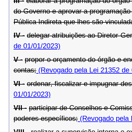
III -
elaborar a programação do órgão c
do Governo e aprovar a programação 
Pública Indireta que lhes são vinculad
IV -
delegar atribuições ao Diretor-Ger
de 01/01/2023)
V -
propor o orçamento do órgão e en
contas;
(Revogado pela Lei 21352 de 
VI -
ordenar, fiscalizar e impugnar de
01/01/2023)
VII -
participar de Conselhos e Comis
poderes específicos;
(Revogado pela 
VIII -
realizar a supervisão interna e 