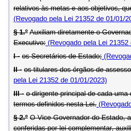
relativos às metas e aos objetivos, q
(Revogado pela Lei 21352 de 01/01/2
§ 1.º
Auxiliam diretamente o Governad
Executivo:
(Revogado pela Lei 21352 
I -
os Secretários de Estado;
(Revogad
II -
os titulares dos órgãos de assess
pela Lei 21352 de 01/01/2023)
III -
o dirigente principal de cada uma
termos definidos nesta Lei.
(Revogado 
§ 2.º
O Vice-Governador do Estado, al
conferidas por lei complementar, aux