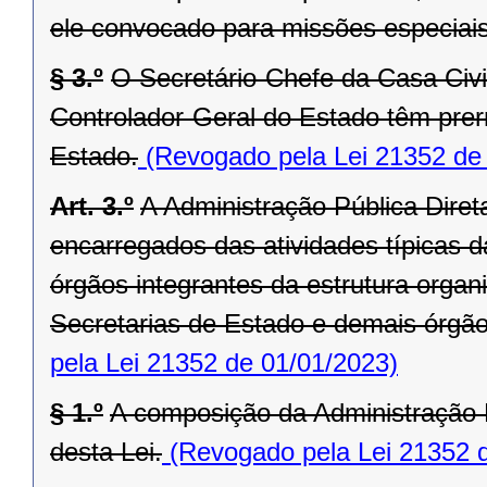
ele convocado para missões especiais
§ 3.º
O Secretário-Chefe da Casa Civi
Controlador-Geral do Estado têm prer
Estado.
(Revogado pela Lei 21352 de
Art. 3.º
A Administração Pública Dire
encarregados das atividades típicas d
órgãos integrantes da estrutura orga
Secretarias de Estado e demais órgãos 
pela Lei 21352 de 01/01/2023)
§ 1.º
A composição da Administração P
desta Lei.
(Revogado pela Lei 21352 