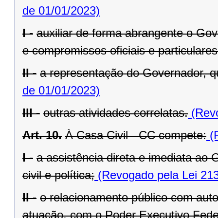
de 01/01/2023)
I -
auxiliar de forma abrangente o Go
e compromissos oficiais e particulares
II -
a representação do Governador, q
de 01/01/2023)
III -
outras atividades correlatas.
(Revo
Art. 10.
À Casa Civil - CC compete:
(R
I -
a assistência direta e imediata a
civil e política;
(Revogado pela Lei 213
II -
o relacionamento público com autor
atuação, com o Poder Executivo Feder