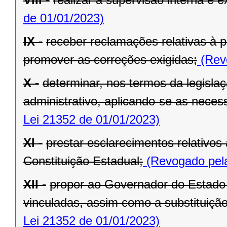
de 01/01/2023)
IX -
receber reclamações relativas à p
promover as correções exigidas;
(Revo
X -
determinar, nos termos da legislaç
administrativo, aplicando-se as necess
Lei 21352 de 01/01/2023)
XI -
prestar esclarecimentos relativos
Constituição Estadual;
(Revogado pela
XII -
propor ao Governador do Estado 
vinculadas, assim como a substituição
Lei 21352 de 01/01/2023)