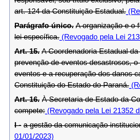
art. 124 da Constituição Estadual.
(Re
Parágrafo único.
A organização e o
lei específica.
(Revogado pela Lei 213
Art. 15.
A Coordenadoria Estadual da 
prevenção de eventos desastrosos, o s
eventos e a recuperação dos danos ca
Constituição do Estado do Paraná.
(Re
Art. 16.
À Secretaria de Estado da Co
compete:
(Revogado pela Lei 21352 d
I -
a gestão da comunicação institucion
01/01/2023)