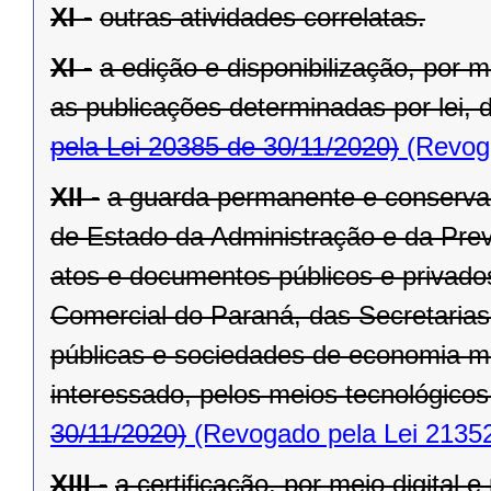
XI -
outras atividades correlatas.
XI -
a edição e disponibilização, por me
as publicações determinadas por lei, d
pela Lei 20385 de 30/11/2020)
(Revoga
XII -
a guarda permanente e conservaç
de Estado da Administração e da Previ
atos e documentos públicos e privad
Comercial do Paraná, das Secretaria
públicas e sociedades de economia m
interessado, pelos meios tecnológicos
30/11/2020)
(Revogado pela Lei 21352
XIII -
a certificação, por meio digital