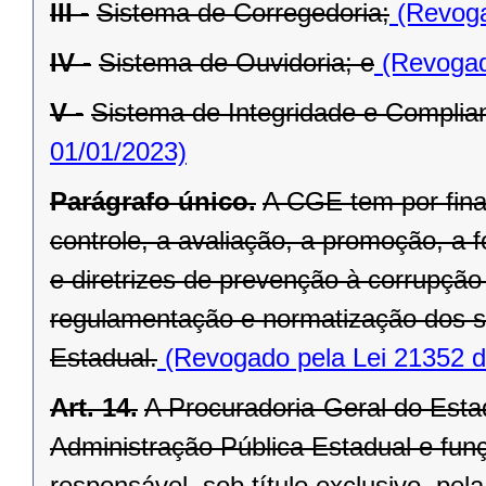
III -
Sistema de Corregedoria;
(Revoga
IV -
Sistema de Ouvidoria; e
(Revogad
V -
Sistema de Integridade e Complia
01/01/2023)
Parágrafo único.
A CGE tem por fina
controle, a avaliação, a promoção, 
e diretrizes de prevenção à corrupç
regulamentação e normatização dos s
Estadual.
(Revogado pela Lei 21352 d
Art. 14.
A Procuradoria-Geral do Estad
Administração Pública Estadual e funç
responsável, sob título exclusivo, pe