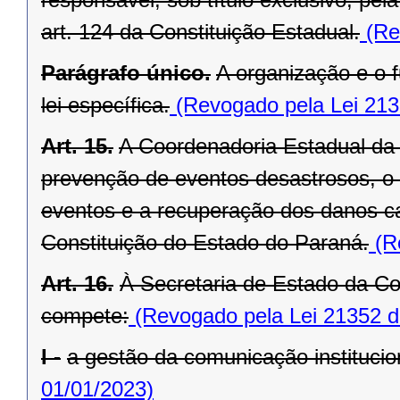
art. 124 da Constituição Estadual.
(Re
Parágrafo único.
A organização e o
lei específica.
(Revogado pela Lei 213
Art. 15.
A Coordenadoria Estadual da 
prevenção de eventos desastrosos, o s
eventos e a recuperação dos danos ca
Constituição do Estado do Paraná.
(Re
Art. 16.
À Secretaria de Estado da Co
compete:
(Revogado pela Lei 21352 d
I -
a gestão da comunicação institucion
01/01/2023)