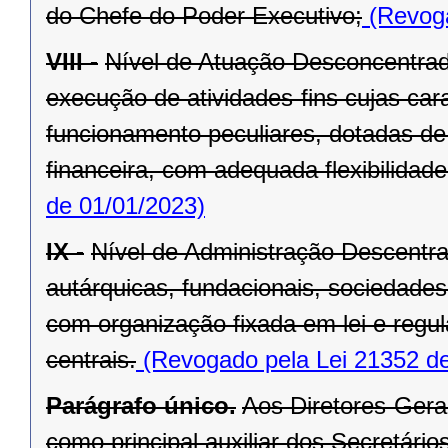
do Chefe do Poder Executivo;
(Revoga
VIII -
Nível de Atuação Desconcentrad
execução de atividades-fins cujas car
funcionamento peculiares, dotadas de 
financeira, com adequada flexibilidade
de 01/01/2023)
IX -
Nível de Administração Descentr
autárquicas, fundacionais, sociedade
com organização fixada em lei e regu
centrais.
(Revogado pela Lei 21352 de
Parágrafo único.
Aos Diretores-Gera
como principal auxiliar dos Secretários