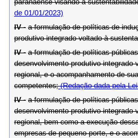
paranaense visando à sustentabilidade 
de 01/01/2023)
IV -
a formulação de políticas de ind
produtivo integrado voltado à sustenta
IV -
a formulação de políticas pública
desenvolvimento produtivo integrado v
regional, e o acompanhamento de sua
competentes;
(Redação dada pela Lei
IV -
a formulação de políticas pública
desenvolvimento produtivo integrado v
regional, bem como a execução dessa
empresas de pequeno porte, e o aco