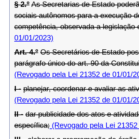
§ 2.º
As Secretarias de Estado poderã
sociais autônomos para a execução de
competência, observada a legislação 
01/01/2023)
Art. 4.º
Os Secretários de Estado po
parágrafo único do art. 90 da Constit
(Revogado pela Lei 21352 de 01/01/2
I -
planejar, coordenar e avaliar as at
(Revogado pela Lei 21352 de 01/01/2
II -
dar publicidade dos atos e ativida
específica;
(Revogado pela Lei 21352 