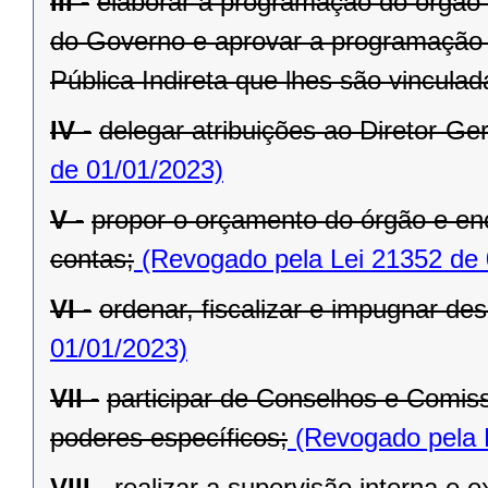
III -
elaborar a programação do órgão c
do Governo e aprovar a programação 
Pública Indireta que lhes são vinculad
IV -
delegar atribuições ao Diretor-Ger
de 01/01/2023)
V -
propor o orçamento do órgão e en
contas;
(Revogado pela Lei 21352 de 
VI -
ordenar, fiscalizar e impugnar de
01/01/2023)
VII -
participar de Conselhos e Comis
poderes específicos;
(Revogado pela 
VIII -
realizar a supervisão interna e 