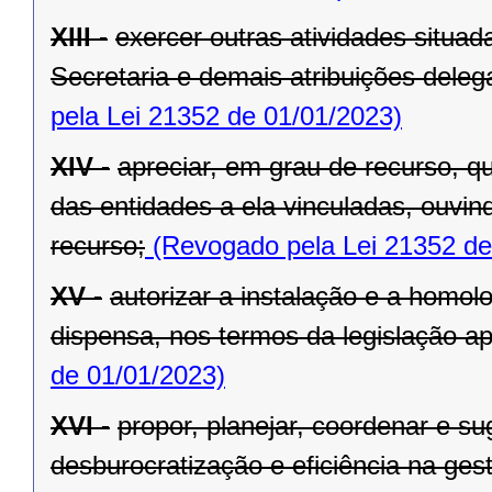
XIII -
exercer outras atividades situa
Secretaria e demais atribuições dele
pela Lei 21352 de 01/01/2023)
XIV -
apreciar, em grau de recurso, q
das entidades a ela vinculadas, ouvin
recurso;
(Revogado pela Lei 21352 de
XV -
autorizar a instalação e a homol
dispensa, nos termos da legislação apl
de 01/01/2023)
XVI -
propor, planejar, coordenar e s
desburocratização e eficiência na ges