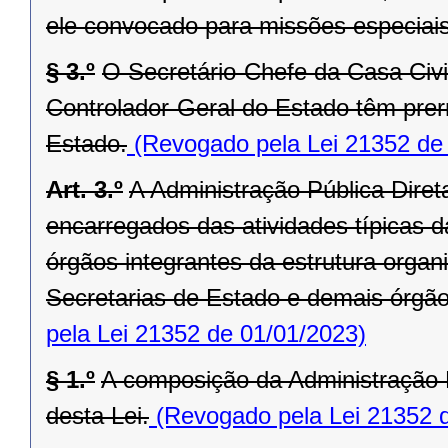
ele convocado para missões especiais
§ 3.º
O Secretário-Chefe da Casa Civi
Controlador-Geral do Estado têm prer
Estado.
(Revogado pela Lei 21352 de
Art. 3.º
A Administração Pública Dire
encarregados das atividades típicas d
órgãos integrantes da estrutura orga
Secretarias de Estado e demais órgãos 
pela Lei 21352 de 01/01/2023)
§ 1.º
A composição da Administração P
desta Lei.
(Revogado pela Lei 21352 