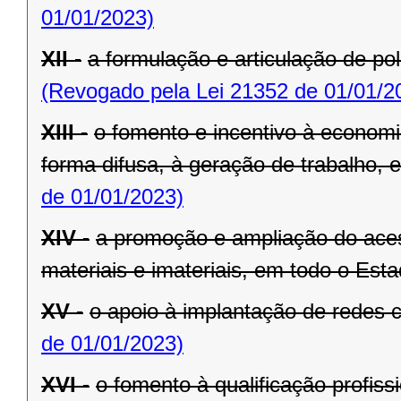
01/01/2023)
XII -
a formulação e articulação de pol
(Revogado pela Lei 21352 de 01/01/2
XIII -
o fomento e incentivo à economia
forma difusa, à geração de trabalho,
de 01/01/2023)
XIV -
a promoção e ampliação do aces
materiais e imateriais, em todo o Esta
XV -
o apoio à implantação de redes c
de 01/01/2023)
XVI -
o fomento à qualificação profiss