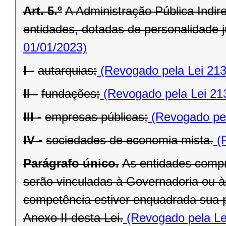
Art. 5.º
A Administração Pública Indir
entidades, dotadas de personalidade ju
01/01/2023)
I -
autarquias;
(Revogado pela Lei 213
II -
fundações;
(Revogado pela Lei 21
III -
empresas públicas;
(Revogado pel
IV -
sociedades de economia mista.
(R
Parágrafo único.
As entidades compr
serão vinculadas à Governadoria ou à
competência estiver enquadrada sua pr
Anexo II desta Lei.
(Revogado pela Le