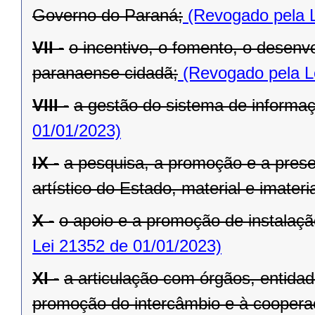
Governo do Paraná;
(Revogado pela L
VII -
o incentivo, o fomento, o desenv
paranaense cidadã;
(Revogado pela L
VIII -
a gestão do sistema de informaçã
01/01/2023)
IX -
a pesquisa, a promoção e a preser
artístico do Estado, material e imateria
X -
o apoio e a promoção de instalaçã
Lei 21352 de 01/01/2023)
XI -
a articulação com órgãos, entida
promoção do intercâmbio e à cooperaç