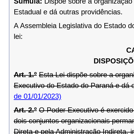
Súmula:
Dispõe sobre a organização 
Estadual e dá outras providências.
A Assembleia Legislativa do Estado d
lei:
C
DISPOSIÇÕ
Art. 1.º
Esta Lei dispõe sobre a orga
Executivo do Estado do Paraná e dá o
de 01/01/2023)
Art. 2.º
O Poder Executivo é exercid
dois conjuntos organizacionais perma
Direta e pela Administração Indireta,