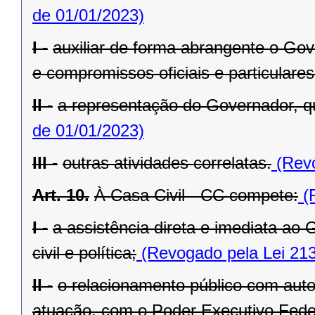
de 01/01/2023)
I -
auxiliar de forma abrangente o Go
e compromissos oficiais e particulares
II -
a representação do Governador, q
de 01/01/2023)
III -
outras atividades correlatas.
(Revo
Art. 10.
À Casa Civil - CC compete:
(R
I -
a assistência direta e imediata a
civil e política;
(Revogado pela Lei 213
II -
o relacionamento público com autor
atuação, com o Poder Executivo Feder