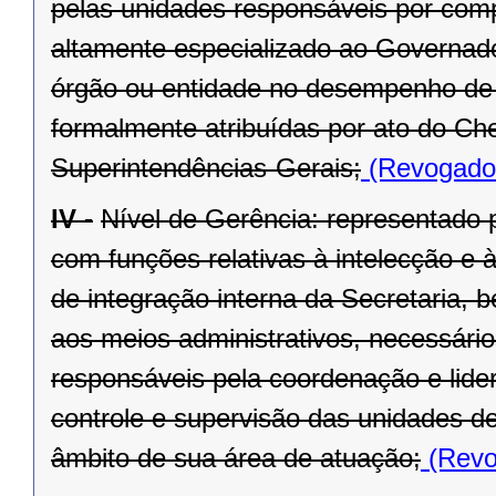
pelas unidades responsáveis por compe
altamente especializado ao Governado
órgão ou entidade no desempenho de s
formalmente atribuídas por ato do Ch
Superintendências-Gerais;
(Revogado 
IV -
Nível de Gerência: representado p
com funções relativas à intelecção e à
de integração interna da Secretaria, 
aos meios administrativos, necessário
responsáveis pela coordenação e lide
controle e supervisão das unidades d
âmbito de sua área de atuação;
(Revo