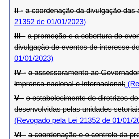
II -
a coordenação da divulgação das 
21352 de 01/01/2023)
III -
a promoção e a cobertura de even
divulgação de eventos de interesse d
01/01/2023)
IV -
o assessoramento ao Governador
imprensa nacional e internacional;
(Re
V -
o estabelecimento de diretrizes d
desenvolvidas pelas unidades setoria
(Revogado pela Lei 21352 de 01/01/2
VI -
a coordenação e o controle da pr