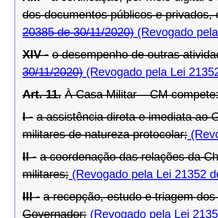
dos documentos públicos e privados, 
20385 de 30/11/2020)
(Revogado pela 
XIV -
o desempenho de outras atividad
30/11/2020)
(Revogado pela Lei 21352
Art. 11.
À Casa Militar – CM compete
I -
a assistência direta e imediata ao
militares de natureza protocolar;
(Revo
II -
a coordenação das relações da Ch
militares;
(Revogado pela Lei 21352 d
III -
a recepção, estudo e triagem dos
Governador;
(Revogado pela Lei 2135