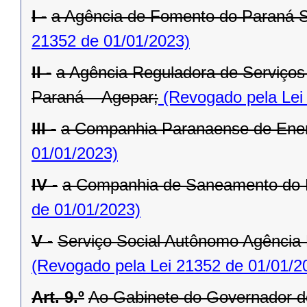
I -
a Agência de Fomento do Paraná 
21352 de 01/01/2023)
II -
a Agência Reguladora de Serviços 
Paraná – Agepar;
(Revogado pela Lei
III -
a Companhia Paranaense de Ener
01/01/2023)
IV -
a Companhia de Saneamento do 
de 01/01/2023)
V -
Serviço Social Autônomo Agência
(Revogado pela Lei 21352 de 01/01/2
Art. 9.º
Ao Gabinete do Governador d