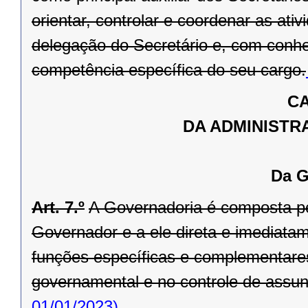
orientar, controlar e coordenar as ati
delegação do Secretário e, com conhe
competência específica do seu cargo.
CA
DA ADMINISTR
Da G
Art. 7.º
A Governadoria é composta pel
Governador e a ele direta e imediata
funções específicas e complementare
governamental e no controle de assunto
01/01/2023)