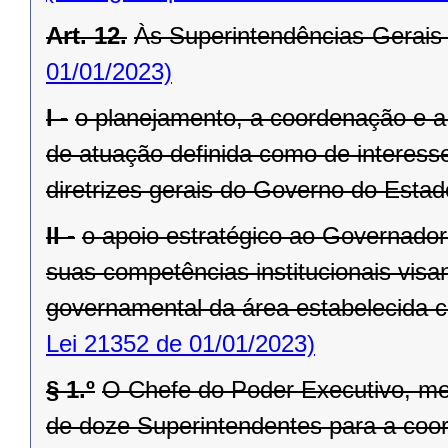
Art. 12.
Às Superintendências-Gerais
01/01/2023)
I -
o planejamento, a coordenação e a
de atuação definida como de interesse
diretrizes gerais do Governo do Estad
II -
o apoio estratégico ao Governado
suas competências institucionais vis
governamental da área estabelecida co
Lei 21352 de 01/01/2023)
§ 1.º
O Chefe do Poder Executivo, me
de doze Superintendentes para a coo