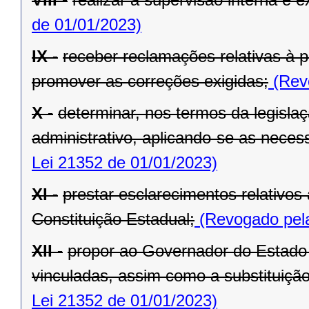
de 01/01/2023)
IX -
receber reclamações relativas à p
promover as correções exigidas;
(Revo
X -
determinar, nos termos da legislaç
administrativo, aplicando-se as necess
Lei 21352 de 01/01/2023)
XI -
prestar esclarecimentos relativos
Constituição Estadual;
(Revogado pela
XII -
propor ao Governador do Estado 
vinculadas, assim como a substituição
Lei 21352 de 01/01/2023)