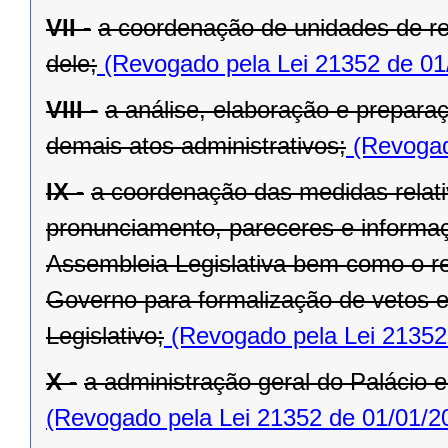
VII -
a coordenação de unidades de r
dele;
(Revogado pela Lei 21352 de 01
VIII -
a análise, elaboração e prepara
demais atos administrativos;
(Revogad
IX -
a coordenação das medidas relat
pronunciamento, pareceres e informaç
Assembleia Legislativa bem como o re
Governo para formalização de vetos e
Legislativo;
(Revogado pela Lei 21352
X -
a administração geral do Palácio e
(Revogado pela Lei 21352 de 01/01/2