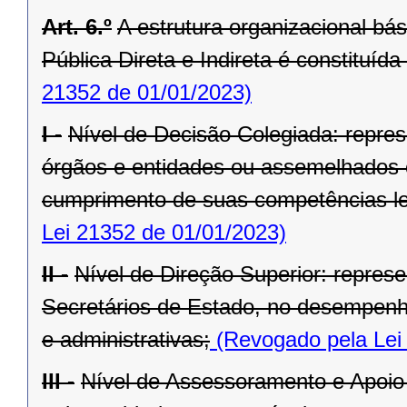
Art. 6.º
A estrutura organizacional bá
Pública Direta e Indireta é constituída
21352 de 01/01/2023)
I -
Nível de Decisão Colegiada: repre
órgãos e entidades ou assemelhados 
cumprimento de suas competências le
Lei 21352 de 01/01/2023)
II -
Nível de Direção Superior: represe
Secretários de Estado, no desempenho
e administrativas;
(Revogado pela Lei
III -
Nível de Assessoramento e Apoio 