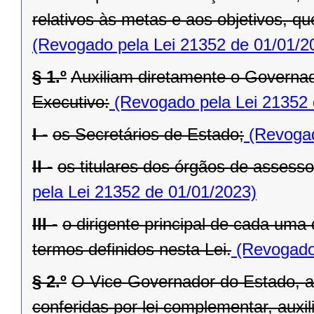
relativos às metas e aos objetivos, q
(Revogado pela Lei 21352 de 01/01/2
§ 1.º
Auxiliam diretamente o Governad
Executivo:
(Revogado pela Lei 21352 
I -
os Secretários de Estado;
(Revogad
II -
os titulares dos órgãos de assess
pela Lei 21352 de 01/01/2023)
III -
o dirigente principal de cada uma
termos definidos nesta Lei.
(Revogado 
§ 2.º
O Vice-Governador do Estado, al
conferidas por lei complementar, aux