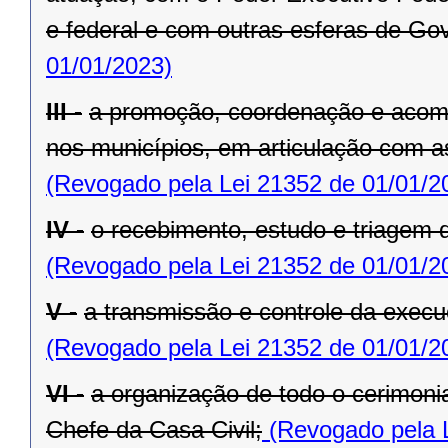
e federal e com outras esferas de Go
01/01/2023)
III -
a promoção, coordenação e acom
nos municípios, em articulação com a
(Revogado pela Lei 21352 de 01/01/2
IV -
o recebimento, estudo e triagem
(Revogado pela Lei 21352 de 01/01/2
V -
a transmissão e controle da exe
(Revogado pela Lei 21352 de 01/01/2
VI -
a organização de todo o cerimoni
Chefe da Casa Civil;
(Revogado pela L