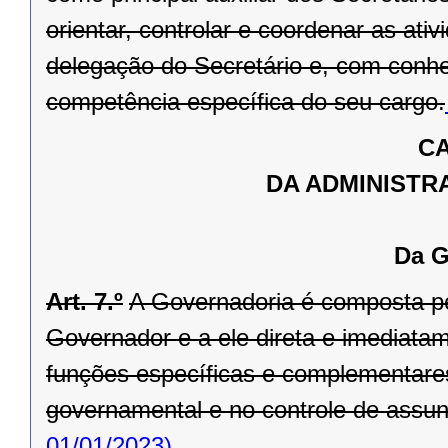
orientar, controlar e coordenar as ati
delegação do Secretário e, com conhe
competência específica do seu cargo.
CA
DA ADMINISTR
Da G
Art. 7.º
A Governadoria é composta pel
Governador e a ele direta e imediata
funções específicas e complementare
governamental e no controle de assunto
01/01/2023)