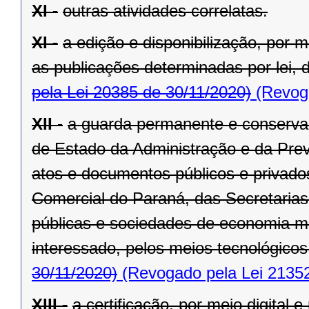
XI -
outras atividades correlatas.
XI -
a edição e disponibilização, por me
as publicações determinadas por lei, d
pela Lei 20385 de 30/11/2020)
(Revoga
XII -
a guarda permanente e conservaç
de Estado da Administração e da Previ
atos e documentos públicos e privad
Comercial do Paraná, das Secretaria
públicas e sociedades de economia m
interessado, pelos meios tecnológicos
30/11/2020)
(Revogado pela Lei 21352
XIII -
a certificação, por meio digital