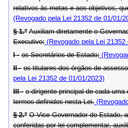
relativos às metas e aos objetivos, q
(Revogado pela Lei 21352 de 01/01/2
§ 1.º
Auxiliam diretamente o Governad
Executivo:
(Revogado pela Lei 21352 
I -
os Secretários de Estado;
(Revogad
II -
os titulares dos órgãos de assess
pela Lei 21352 de 01/01/2023)
III -
o dirigente principal de cada uma
termos definidos nesta Lei.
(Revogado 
§ 2.º
O Vice-Governador do Estado, al
conferidas por lei complementar, aux