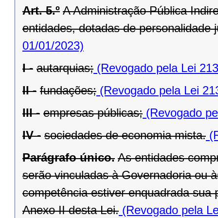
Art. 5.º
A Administração Pública Indir
entidades, dotadas de personalidade ju
01/01/2023)
I -
autarquias;
(Revogado pela Lei 213
II -
fundações;
(Revogado pela Lei 21
III -
empresas públicas;
(Revogado pel
IV -
sociedades de economia mista.
(R
Parágrafo único.
As entidades compr
serão vinculadas à Governadoria ou à
competência estiver enquadrada sua pr
Anexo II desta Lei.
(Revogado pela Le