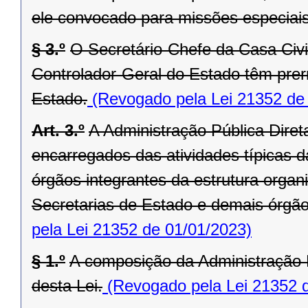
ele convocado para missões especiais
§ 3.º
O Secretário-Chefe da Casa Civi
Controlador-Geral do Estado têm prer
Estado.
(Revogado pela Lei 21352 de
Art. 3.º
A Administração Pública Dire
encarregados das atividades típicas d
órgãos integrantes da estrutura orga
Secretarias de Estado e demais órgãos 
pela Lei 21352 de 01/01/2023)
§ 1.º
A composição da Administração P
desta Lei.
(Revogado pela Lei 21352 