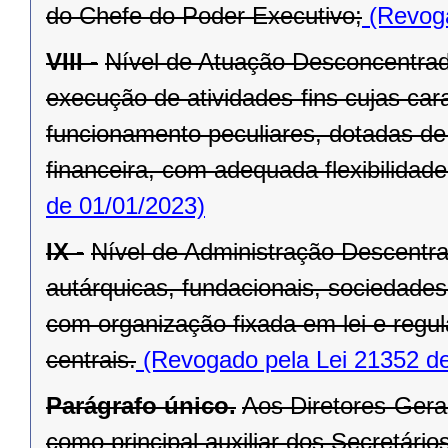
do Chefe do Poder Executivo;
(Revoga
VIII -
Nível de Atuação Desconcentrad
execução de atividades-fins cujas car
funcionamento peculiares, dotadas de 
financeira, com adequada flexibilidade
de 01/01/2023)
IX -
Nível de Administração Descentr
autárquicas, fundacionais, sociedade
com organização fixada em lei e regu
centrais.
(Revogado pela Lei 21352 de
Parágrafo único.
Aos Diretores-Gera
como principal auxiliar dos Secretários