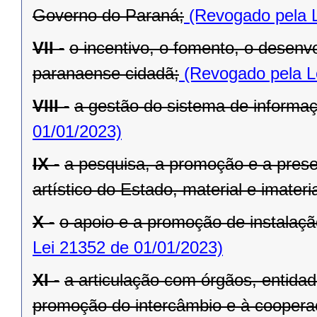
Governo do Paraná;
(Revogado pela L
VII -
o incentivo, o fomento, o desenv
paranaense cidadã;
(Revogado pela L
VIII -
a gestão do sistema de informaçã
01/01/2023)
IX -
a pesquisa, a promoção e a preser
artístico do Estado, material e imateria
X -
o apoio e a promoção de instalaçã
Lei 21352 de 01/01/2023)
XI -
a articulação com órgãos, entida
promoção do intercâmbio e à cooperaç