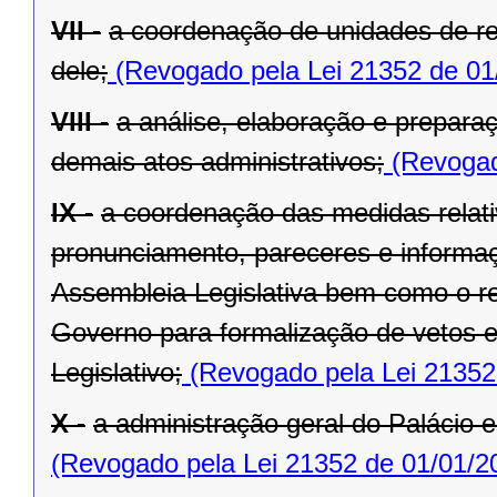
VII -
a coordenação de unidades de r
dele;
(Revogado pela Lei 21352 de 01
VIII -
a análise, elaboração e prepara
demais atos administrativos;
(Revogad
IX -
a coordenação das medidas relat
pronunciamento, pareceres e informaç
Assembleia Legislativa bem como o re
Governo para formalização de vetos e
Legislativo;
(Revogado pela Lei 21352
X -
a administração geral do Palácio e
(Revogado pela Lei 21352 de 01/01/2