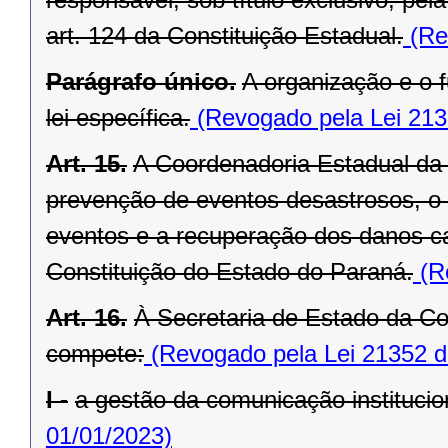
art. 124 da Constituição Estadual.
(Re
Parágrafo único.
A organização e o
lei específica.
(Revogado pela Lei 213
Art. 15.
A Coordenadoria Estadual da 
prevenção de eventos desastrosos, o s
eventos e a recuperação dos danos ca
Constituição do Estado do Paraná.
(Re
Art. 16.
À Secretaria de Estado da Co
compete:
(Revogado pela Lei 21352 d
I -
a gestão da comunicação institucion
01/01/2023)