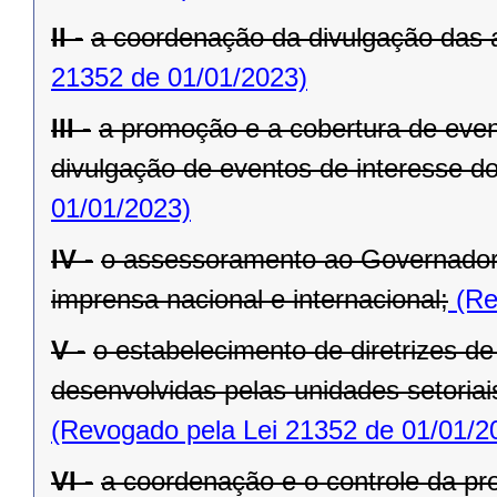
II -
a coordenação da divulgação das 
21352 de 01/01/2023)
III -
a promoção e a cobertura de even
divulgação de eventos de interesse d
01/01/2023)
IV -
o assessoramento ao Governador
imprensa nacional e internacional;
(Re
V -
o estabelecimento de diretrizes d
desenvolvidas pelas unidades setoria
(Revogado pela Lei 21352 de 01/01/2
VI -
a coordenação e o controle da pr