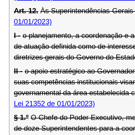
Art. 12.
Às Superintendências-Gerais
01/01/2023)
I -
o planejamento, a coordenação e a
de atuação definida como de interesse
diretrizes gerais do Governo do Estad
II -
o apoio estratégico ao Governado
suas competências institucionais vis
governamental da área estabelecida co
Lei 21352 de 01/01/2023)
§ 1.º
O Chefe do Poder Executivo, me
de doze Superintendentes para a coo