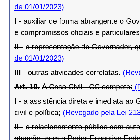
de 01/01/2023)
I -
auxiliar de forma abrangente o Go
e compromissos oficiais e particulares
II -
a representação do Governador, q
de 01/01/2023)
III -
outras atividades correlatas.
(Revo
Art. 10.
À Casa Civil - CC compete:
(R
I -
a assistência direta e imediata a
civil e política;
(Revogado pela Lei 213
II -
o relacionamento público com autor
atuação, com o Poder Executivo Feder