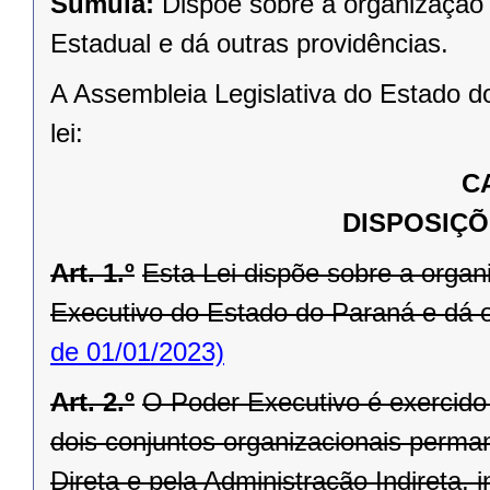
Súmula:
Dispõe sobre a organização 
Estadual e dá outras providências.
A Assembleia Legislativa do Estado d
lei:
C
DISPOSIÇÕ
Art. 1.º
Esta Lei dispõe sobre a orga
Executivo do Estado do Paraná e dá o
de 01/01/2023)
Art. 2.º
O Poder Executivo é exercid
dois conjuntos organizacionais perma
Direta e pela Administração Indireta,