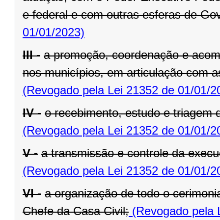
e federal e com outras esferas de Go
01/01/2023)
III -
a promoção, coordenação e acom
nos municípios, em articulação com a
(Revogado pela Lei 21352 de 01/01/2
IV -
o recebimento, estudo e triagem
(Revogado pela Lei 21352 de 01/01/2
V -
a transmissão e controle da exe
(Revogado pela Lei 21352 de 01/01/2
VI -
a organização de todo o cerimoni
Chefe da Casa Civil;
(Revogado pela L