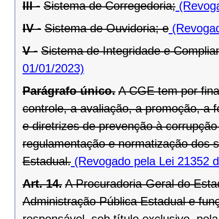
III -
Sistema de Corregedoria;
(Revoga
IV -
Sistema de Ouvidoria; e
(Revogad
V -
Sistema de Integridade e Complia
01/01/2023)
Parágrafo único.
A CGE tem por fina
controle, a avaliação, a promoção, 
e diretrizes de prevenção à corrupç
regulamentação e normatização dos s
Estadual.
(Revogado pela Lei 21352 d
Art. 14.
A Procuradoria-Geral do Estad
Administração Pública Estadual e funç
responsável, sob título exclusivo, pe