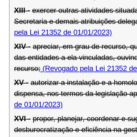
XIII -
exercer outras atividades situa
Secretaria e demais atribuições dele
pela Lei 21352 de 01/01/2023)
XIV -
apreciar, em grau de recurso, q
das entidades a ela vinculadas, ouvin
recurso;
(Revogado pela Lei 21352 de
XV -
autorizar a instalação e a homol
dispensa, nos termos da legislação apl
de 01/01/2023)
XVI -
propor, planejar, coordenar e s
desburocratização e eficiência na ges