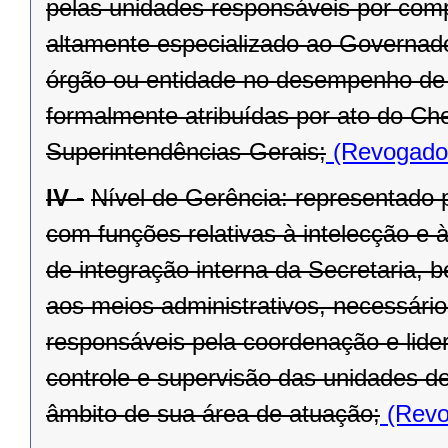
pelas unidades responsáveis por compe
altamente especializado ao Governado
órgão ou entidade no desempenho de s
formalmente atribuídas por ato do Ch
Superintendências-Gerais;
(Revogado 
IV -
Nível de Gerência: representado p
com funções relativas à intelecção e à
de integração interna da Secretaria, 
aos meios administrativos, necessário
responsáveis pela coordenação e lide
controle e supervisão das unidades d
âmbito de sua área de atuação;
(Revo