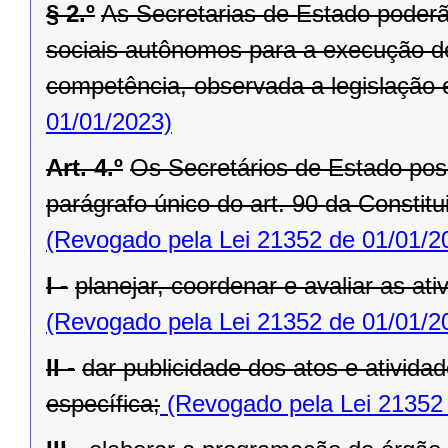
§ 2.º
As Secretarias de Estado poderã
sociais autônomos para a execução de
competência, observada a legislação 
01/01/2023)
Art. 4.º
Os Secretários de Estado po
parágrafo único do art. 90 da Constit
(Revogado pela Lei 21352 de 01/01/2
I -
planejar, coordenar e avaliar as at
(Revogado pela Lei 21352 de 01/01/2
II -
dar publicidade dos atos e ativida
específica;
(Revogado pela Lei 21352 