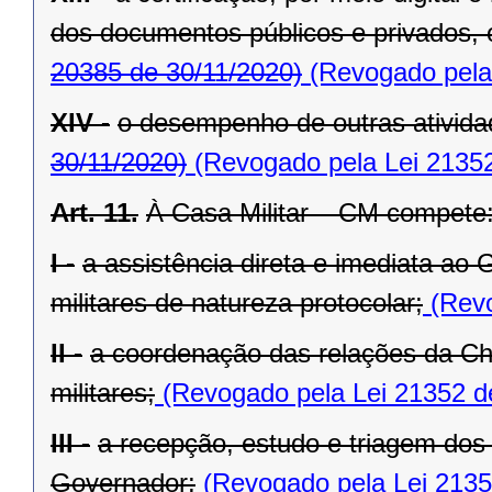
dos documentos públicos e privados, 
20385 de 30/11/2020)
(Revogado pela 
XIV -
o desempenho de outras atividad
30/11/2020)
(Revogado pela Lei 21352
Art. 11.
À Casa Militar – CM compete
I -
a assistência direta e imediata ao
militares de natureza protocolar;
(Revo
II -
a coordenação das relações da Ch
militares;
(Revogado pela Lei 21352 d
III -
a recepção, estudo e triagem dos
Governador;
(Revogado pela Lei 2135