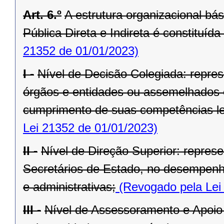
Art. 6.º
A estrutura organizacional bá
Pública Direta e Indireta é constituída
21352 de 01/01/2023)
I -
Nível de Decisão Colegiada: repre
órgãos e entidades ou assemelhados 
cumprimento de suas competências le
Lei 21352 de 01/01/2023)
II -
Nível de Direção Superior: represe
Secretários de Estado, no desempenho
e administrativas;
(Revogado pela Lei
III -
Nível de Assessoramento e Apoio 