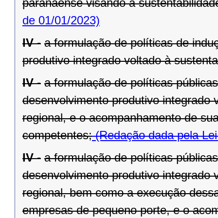
paranaense visando à sustentabilidade 
de 01/01/2023)
IV -
a formulação de políticas de ind
produtivo integrado voltado à sustenta
IV -
a formulação de políticas pública
desenvolvimento produtivo integrado v
regional, e o acompanhamento de sua
competentes;
(Redação dada pela Lei
IV -
a formulação de políticas pública
desenvolvimento produtivo integrado v
regional, bem como a execução dessa
empresas de pequeno porte, e o aco