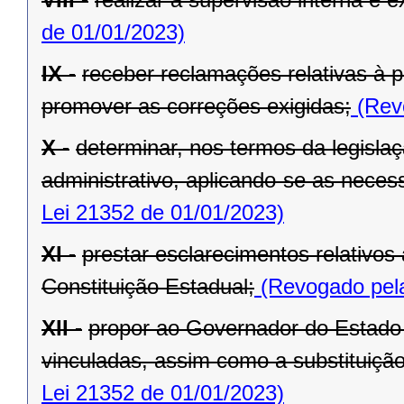
de 01/01/2023)
IX -
receber reclamações relativas à p
promover as correções exigidas;
(Revo
X -
determinar, nos termos da legislaç
administrativo, aplicando-se as necess
Lei 21352 de 01/01/2023)
XI -
prestar esclarecimentos relativos
Constituição Estadual;
(Revogado pela
XII -
propor ao Governador do Estado 
vinculadas, assim como a substituição
Lei 21352 de 01/01/2023)