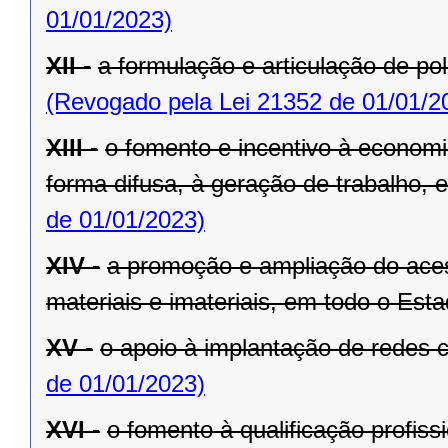
01/01/2023)
XII -
a formulação e articulação de pol
(Revogado pela Lei 21352 de 01/01/2
XIII -
o fomento e incentivo à economia
forma difusa, à geração de trabalho,
de 01/01/2023)
XIV -
a promoção e ampliação do aces
materiais e imateriais, em todo o Esta
XV -
o apoio à implantação de redes c
de 01/01/2023)
XVI -
o fomento à qualificação profiss