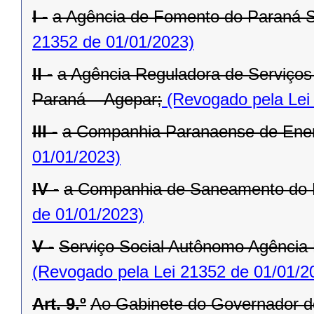
I -
a Agência de Fomento do Paraná 
21352 de 01/01/2023)
II -
a Agência Reguladora de Serviços 
Paraná – Agepar;
(Revogado pela Lei
III -
a Companhia Paranaense de Ener
01/01/2023)
IV -
a Companhia de Saneamento do 
de 01/01/2023)
V -
Serviço Social Autônomo Agência
(Revogado pela Lei 21352 de 01/01/2
Art. 9.º
Ao Gabinete do Governador d