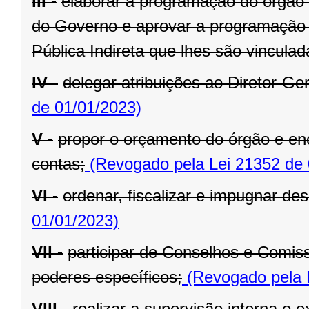
III -
elaborar a programação do órgão c
do Governo e aprovar a programação 
Pública Indireta que lhes são vinculad
IV -
delegar atribuições ao Diretor-Ger
de 01/01/2023)
V -
propor o orçamento do órgão e en
contas;
(Revogado pela Lei 21352 de 
VI -
ordenar, fiscalizar e impugnar de
01/01/2023)
VII -
participar de Conselhos e Comis
poderes específicos;
(Revogado pela 
VIII -
realizar a supervisão interna e 