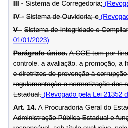
III -
Sistema de Corregedoria;
(Revoga
IV -
Sistema de Ouvidoria; e
(Revogad
V -
Sistema de Integridade e Complia
01/01/2023)
Parágrafo único.
A CGE tem por fina
controle, a avaliação, a promoção, 
e diretrizes de prevenção à corrupç
regulamentação e normatização dos s
Estadual.
(Revogado pela Lei 21352 d
Art. 14.
A Procuradoria-Geral do Estad
Administração Pública Estadual e funç
responsável, sob título exclusivo, pe