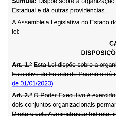
Súmula:
Dispõe sobre a organização 
Estadual e dá outras providências.
A Assembleia Legislativa do Estado d
lei:
C
DISPOSIÇÕ
Art. 1.º
Esta Lei dispõe sobre a orga
Executivo do Estado do Paraná e dá o
de 01/01/2023)
Art. 2.º
O Poder Executivo é exercid
dois conjuntos organizacionais perma
Direta e pela Administração Indireta,