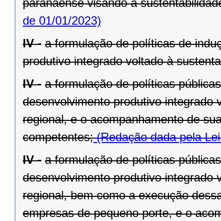
paranaense visando à sustentabilidade 
de 01/01/2023)
IV -
a formulação de políticas de ind
produtivo integrado voltado à sustenta
IV -
a formulação de políticas pública
desenvolvimento produtivo integrado v
regional, e o acompanhamento de sua
competentes;
(Redação dada pela Lei
IV -
a formulação de políticas pública
desenvolvimento produtivo integrado v
regional, bem como a execução dessa
empresas de pequeno porte, e o aco