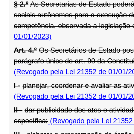
§ 2.º
As Secretarias de Estado poderã
sociais autônomos para a execução de
competência, observada a legislação 
01/01/2023)
Art. 4.º
Os Secretários de Estado po
parágrafo único do art. 90 da Constit
(Revogado pela Lei 21352 de 01/01/2
I -
planejar, coordenar e avaliar as at
(Revogado pela Lei 21352 de 01/01/2
II -
dar publicidade dos atos e ativida
específica;
(Revogado pela Lei 21352 