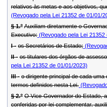
relativos às metas e aos objetivos, q
(Revogado pela Lei 21352 de 01/01/2
§ 1.º
Auxiliam diretamente o Governad
Executivo:
(Revogado pela Lei 21352 
I -
os Secretários de Estado;
(Revogad
II -
os titulares dos órgãos de assess
pela Lei 21352 de 01/01/2023)
III -
o dirigente principal de cada uma
termos definidos nesta Lei.
(Revogado 
§ 2.º
O Vice-Governador do Estado, al
conferidas por lei complementar, aux