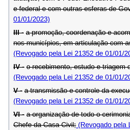
e federal e com outras esferas de Go
01/01/2023)
III -
a promoção, coordenação e acom
nos municípios, em articulação com a
(Revogado pela Lei 21352 de 01/01/2
IV -
o recebimento, estudo e triagem
(Revogado pela Lei 21352 de 01/01/2
V -
a transmissão e controle da exe
(Revogado pela Lei 21352 de 01/01/2
VI -
a organização de todo o cerimoni
Chefe da Casa Civil;
(Revogado pela L