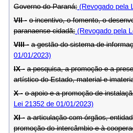
Governo do Paraná;
(Revogado pela L
VII -
o incentivo, o fomento, o desenv
paranaense cidadã;
(Revogado pela L
VIII -
a gestão do sistema de informaçã
01/01/2023)
IX -
a pesquisa, a promoção e a preser
artístico do Estado, material e imateria
X -
o apoio e a promoção de instalaçã
Lei 21352 de 01/01/2023)
XI -
a articulação com órgãos, entida
promoção do intercâmbio e à cooperaç