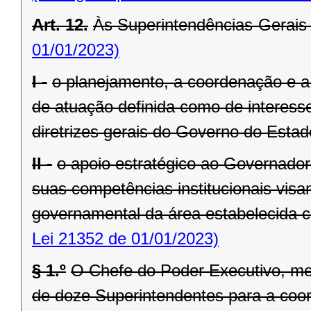
Art. 12.
Às Superintendências-Gerais
01/01/2023)
I -
o planejamento, a coordenação e a
de atuação definida como de interesse
diretrizes gerais do Governo do Estad
II -
o apoio estratégico ao Governado
suas competências institucionais vis
governamental da área estabelecida co
Lei 21352 de 01/01/2023)
§ 1.º
O Chefe do Poder Executivo, me
de doze Superintendentes para a coo