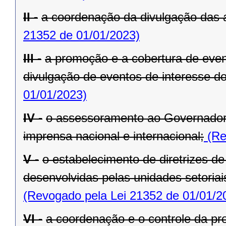
II -
a coordenação da divulgação das 
21352 de 01/01/2023)
III -
a promoção e a cobertura de even
divulgação de eventos de interesse d
01/01/2023)
IV -
o assessoramento ao Governador
imprensa nacional e internacional;
(Re
V -
o estabelecimento de diretrizes d
desenvolvidas pelas unidades setoria
(Revogado pela Lei 21352 de 01/01/2
VI -
a coordenação e o controle da pr