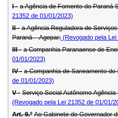
I -
a Agência de Fomento do Paraná 
21352 de 01/01/2023)
II -
a Agência Reguladora de Serviços 
Paraná – Agepar;
(Revogado pela Lei
III -
a Companhia Paranaense de Ener
01/01/2023)
IV -
a Companhia de Saneamento do 
de 01/01/2023)
V -
Serviço Social Autônomo Agência
(Revogado pela Lei 21352 de 01/01/2
Art. 9.º
Ao Gabinete do Governador d