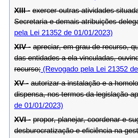
XIII -
exercer outras atividades situa
Secretaria e demais atribuições dele
pela Lei 21352 de 01/01/2023)
XIV -
apreciar, em grau de recurso, q
das entidades a ela vinculadas, ouvin
recurso;
(Revogado pela Lei 21352 de
XV -
autorizar a instalação e a homol
dispensa, nos termos da legislação apl
de 01/01/2023)
XVI -
propor, planejar, coordenar e s
desburocratização e eficiência na ges