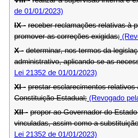
de 01/01/2023)
IX -
receber reclamações relativas à p
promover as correções exigidas;
(Revo
X -
determinar, nos termos da legislaç
administrativo, aplicando-se as necess
Lei 21352 de 01/01/2023)
XI -
prestar esclarecimentos relativos
Constituição Estadual;
(Revogado pela
XII -
propor ao Governador do Estado 
vinculadas, assim como a substituição
Lei 21352 de 01/01/2023)