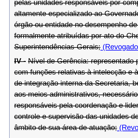
pelas unidades responsáveis por compe
altamente especializado ao Governado
órgão ou entidade no desempenho de s
formalmente atribuídas por ato do Ch
Superintendências-Gerais;
(Revogado 
IV -
Nível de Gerência: representado p
com funções relativas à intelecção e à
de integração interna da Secretaria, 
aos meios administrativos, necessário
responsáveis pela coordenação e lide
controle e supervisão das unidades d
âmbito de sua área de atuação;
(Revo