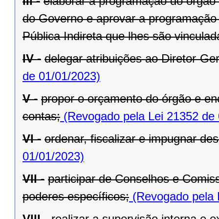
III -
elaborar a programação do órgão c
do Governo e aprovar a programação 
Pública Indireta que lhes são vinculad
IV -
delegar atribuições ao Diretor-Ger
de 01/01/2023)
V -
propor o orçamento do órgão e en
contas;
(Revogado pela Lei 21352 de 
VI -
ordenar, fiscalizar e impugnar de
01/01/2023)
VII -
participar de Conselhos e Comis
poderes específicos;
(Revogado pela 
VIII -
realizar a supervisão interna e 