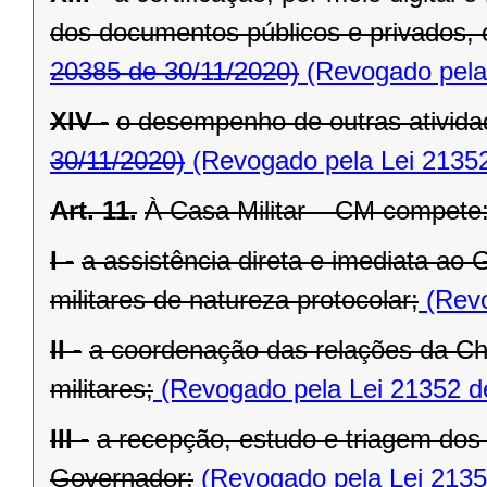
dos documentos públicos e privados, 
20385 de 30/11/2020)
(Revogado pela 
XIV -
o desempenho de outras atividad
30/11/2020)
(Revogado pela Lei 21352
Art. 11.
À Casa Militar – CM compete
I -
a assistência direta e imediata ao
militares de natureza protocolar;
(Revo
II -
a coordenação das relações da Ch
militares;
(Revogado pela Lei 21352 d
III -
a recepção, estudo e triagem dos
Governador;
(Revogado pela Lei 2135