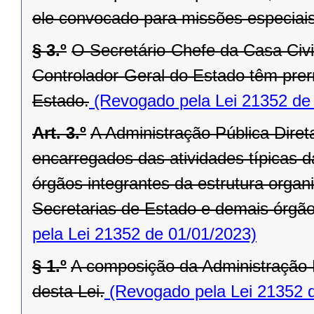
ele convocado para missões especiais
§ 3.º
O Secretário-Chefe da Casa Civi
Controlador-Geral do Estado têm prer
Estado.
(Revogado pela Lei 21352 de
Art. 3.º
A Administração Pública Dire
encarregados das atividades típicas d
órgãos integrantes da estrutura orga
Secretarias de Estado e demais órgãos 
pela Lei 21352 de 01/01/2023)
§ 1.º
A composição da Administração P
desta Lei.
(Revogado pela Lei 21352 