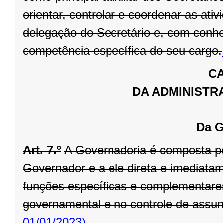
orientar, controlar e coordenar as ati
delegação do Secretário e, com conhe
competência específica do seu cargo.
CA
DA ADMINISTR
Da G
Art. 7.º
A Governadoria é composta pel
Governador e a ele direta e imediata
funções específicas e complementare
governamental e no controle de assunto
01/01/2023)