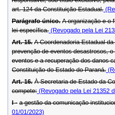
art. 124 da Constituição Estadual.
(Re
Parágrafo único.
A organização e o
lei específica.
(Revogado pela Lei 213
Art. 15.
A Coordenadoria Estadual da 
prevenção de eventos desastrosos, o s
eventos e a recuperação dos danos ca
Constituição do Estado do Paraná.
(Re
Art. 16.
À Secretaria de Estado da Co
compete:
(Revogado pela Lei 21352 d
I -
a gestão da comunicação institucion
01/01/2023)