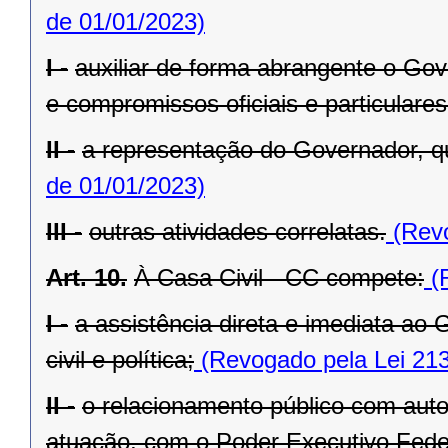
de 01/01/2023)
I -
auxiliar de forma abrangente o Go
e compromissos oficiais e particulares
II -
a representação do Governador, q
de 01/01/2023)
III -
outras atividades correlatas.
(Revo
Art. 10.
À Casa Civil - CC compete:
(R
I -
a assistência direta e imediata a
civil e política;
(Revogado pela Lei 213
II -
o relacionamento público com autor
atuação, com o Poder Executivo Feder