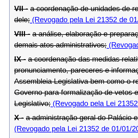
VII -
a coordenação de unidades de r
dele;
(Revogado pela Lei 21352 de 01
VIII -
a análise, elaboração e prepara
demais atos administrativos;
(Revogad
IX -
a coordenação das medidas relat
pronunciamento, pareceres e informaç
Assembleia Legislativa bem como o re
Governo para formalização de vetos e
Legislativo;
(Revogado pela Lei 21352
X -
a administração geral do Palácio e
(Revogado pela Lei 21352 de 01/01/2