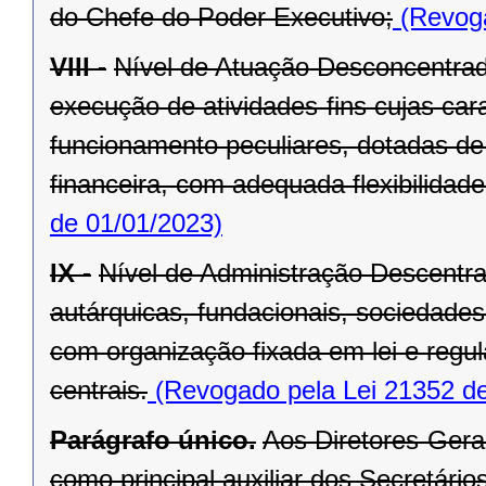
do Chefe do Poder Executivo;
(Revoga
VIII -
Nível de Atuação Desconcentrad
execução de atividades-fins cujas car
funcionamento peculiares, dotadas de 
financeira, com adequada flexibilidade
de 01/01/2023)
IX -
Nível de Administração Descentr
autárquicas, fundacionais, sociedade
com organização fixada em lei e regu
centrais.
(Revogado pela Lei 21352 de
Parágrafo único.
Aos Diretores-Gera
como principal auxiliar dos Secretários