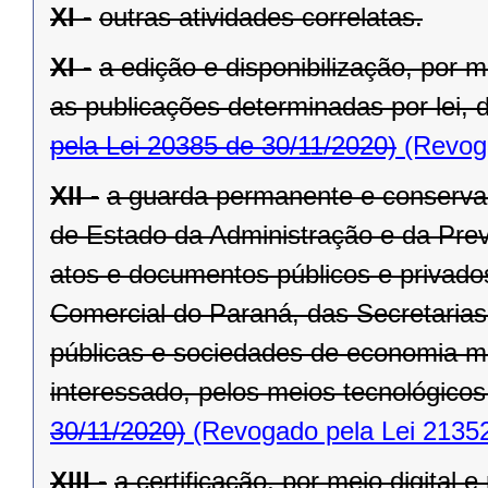
XI -
outras atividades correlatas.
XI -
a edição e disponibilização, por me
as publicações determinadas por lei, d
pela Lei 20385 de 30/11/2020)
(Revoga
XII -
a guarda permanente e conservaç
de Estado da Administração e da Previ
atos e documentos públicos e privad
Comercial do Paraná, das Secretaria
públicas e sociedades de economia m
interessado, pelos meios tecnológicos
30/11/2020)
(Revogado pela Lei 21352
XIII -
a certificação, por meio digital