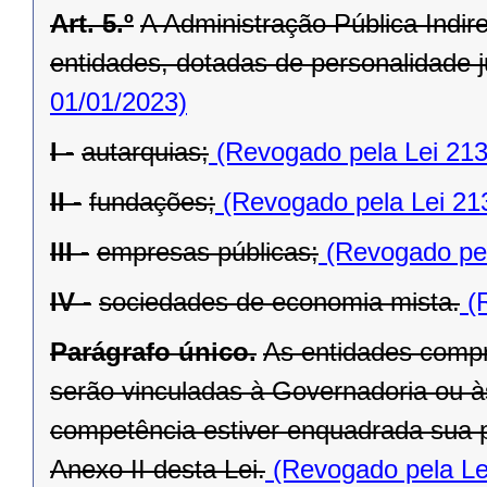
Art. 5.º
A Administração Pública Indir
entidades, dotadas de personalidade ju
01/01/2023)
I -
autarquias;
(Revogado pela Lei 213
II -
fundações;
(Revogado pela Lei 21
III -
empresas públicas;
(Revogado pel
IV -
sociedades de economia mista.
(R
Parágrafo único.
As entidades compr
serão vinculadas à Governadoria ou à
competência estiver enquadrada sua pr
Anexo II desta Lei.
(Revogado pela Le