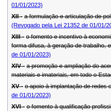
01/01/2023)
XII -
a formulação e articulação de pol
(Revogado pela Lei 21352 de 01/01/2
XIII -
o fomento e incentivo à economia
forma difusa, à geração de trabalho,
de 01/01/2023)
XIV -
a promoção e ampliação do aces
materiais e imateriais, em todo o Esta
XV -
o apoio à implantação de redes c
de 01/01/2023)
XVI -
o fomento à qualificação profiss