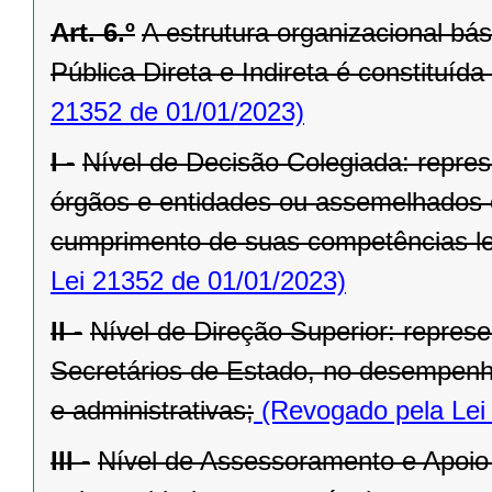
Art. 6.º
A estrutura organizacional bá
Pública Direta e Indireta é constituída
21352 de 01/01/2023)
I -
Nível de Decisão Colegiada: repre
órgãos e entidades ou assemelhados 
cumprimento de suas competências le
Lei 21352 de 01/01/2023)
II -
Nível de Direção Superior: represe
Secretários de Estado, no desempenho
e administrativas;
(Revogado pela Lei
III -
Nível de Assessoramento e Apoio 